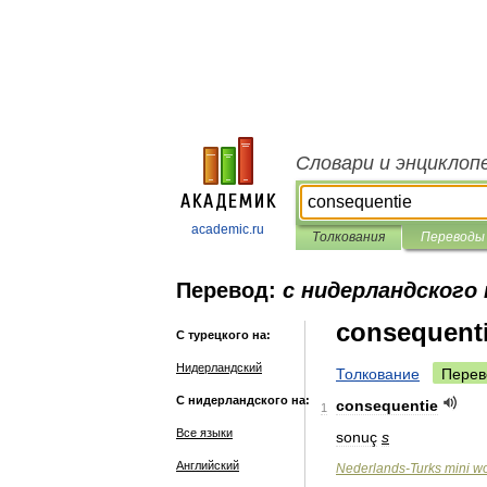
Словари и энциклоп
academic.ru
Толкования
Переводы
Перевод:
с нидерландского
consequent
С турецкого на:
Нидерландский
Толкование
Перев
С нидерландского на:
consequentie
1
Все языки
sonuç
s
Английский
Nederlands
-
Turks
mini
w