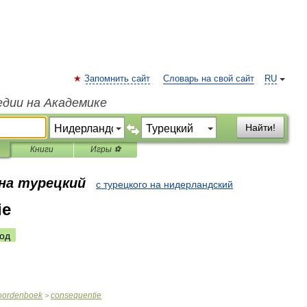
Запомнить сайт
Словарь на свой сайт
RU
едии на Академике
Найти!
Книги
Игры ⚽
 на турецкий
с турецкого на нидерландский
ie
од
oordenboek
consequentie
>