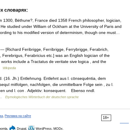
их
словарях:
n
1300
,
Béthune
?,
France
died
1358
French
philosopher
,
logician
,
.
He
studied
under
William
of
Ockham
at
the
University
of
Paris
and
ording
to
his
modified
version
of
determinism
,
though
one
must
…
— [
Richard
Feribrigge
,
Ferribrigge
,
Ferrybrigge
,
Ferabrich
,
,
Ferebrigus
,
Ferabricius
etc
.]
was
an
English
logician
of
the
works
include
a
Tractatus
de
veritate
sive
logica
,
and
the
…
Wikipedia
d
. (
16
.
Jh
.)
Entlehnung
.
Entlehnt
aus
l
.
cōnsequēntia
,
dem
sequī
mitfolgen
,
nachfolgen
,
die
unmittelbare
Folge
sein
,
zu
l
.
gen
und
l
.
con
.
Adjektiv:
konsequent
.
Ebenso
nndl
.
 …
Etymologisches
Wörterbuch
der
deutschen
sprache
ка
,
Реклама на сайте
18+
omla,
Drupal,
WordPress, MODx.