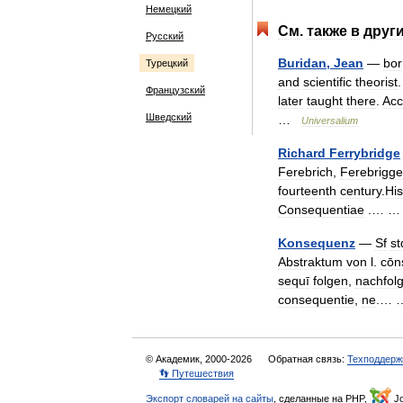
Немецкий
См
.
также
в
друг
Русский
Buridan
,
Jean
—
bor
Турецкий
and
scientific
theorist
Французский
later
taught
there
.
Acc
Шведский
…
Universalium
Richard
Ferrybridge
Ferebrich
,
Ferebrigge
fourteenth
century
.
His
Consequentiae
.… 
Konsequenz
—
Sf
st
Abstraktum
von
l
.
cōn
sequī
folgen
,
nachfol
consequentie
,
ne
.…
© Академик, 2000-2026
Обратная связь:
Техподдерж
👣 Путешествия
Экспорт словарей на сайты
, сделанные на PHP,
Jo