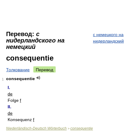
Перевод:
с
с немецкого на
нидерландского на
нидерландский
немецкий
consequentie
Толкование
Перевод
consequentie
1
I.
de
Folge
f
II.
de
Konsequenz
f
Niederländisch-Deutsch Wörterbuch
consequentie
>