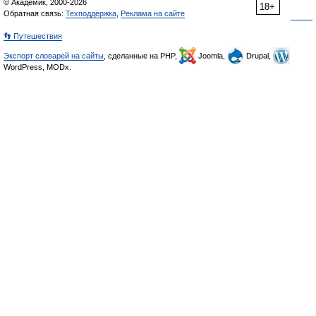
© Академик, 2000-2026
18+
Обратная связь:
Техподдержка
,
Реклама на сайте
👣 Путешествия
Экспорт словарей на сайты
, сделанные на PHP,
Joomla,
Drupal,
WordPress, MODx.