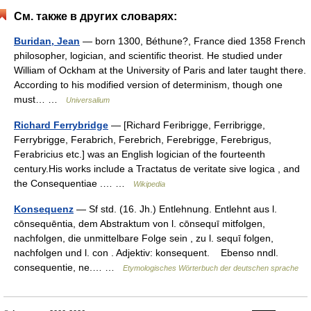
См. также в других словарях:
Buridan, Jean
— born 1300, Béthune?, France died 1358 French
philosopher, logician, and scientific theorist. He studied under
William of Ockham at the University of Paris and later taught there.
According to his modified version of determinism, though one
must… …
Universalium
Richard Ferrybridge
— [Richard Feribrigge, Ferribrigge,
Ferrybrigge, Ferabrich, Ferebrich, Ferebrigge, Ferebrigus,
Ferabricius etc.] was an English logician of the fourteenth
century.His works include a Tractatus de veritate sive logica , and
the Consequentiae .… …
Wikipedia
Konsequenz
— Sf std. (16. Jh.) Entlehnung. Entlehnt aus l.
cōnsequēntia, dem Abstraktum von l. cōnsequī mitfolgen,
nachfolgen, die unmittelbare Folge sein , zu l. sequī folgen,
nachfolgen und l. con . Adjektiv: konsequent. Ebenso nndl.
consequentie, ne.… …
Etymologisches Wörterbuch der deutschen sprache