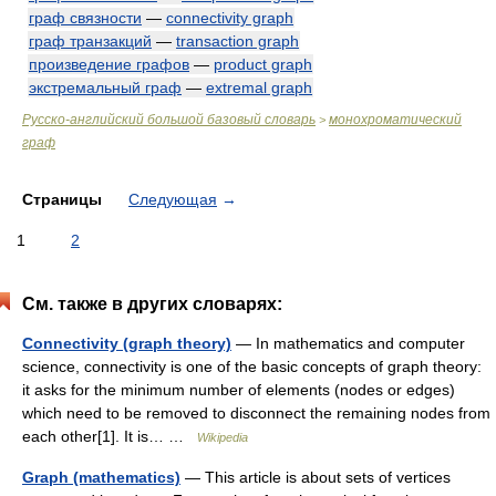
граф связности
—
connectivity graph
граф транзакций
—
transaction graph
произведение графов
—
product graph
экстремальный граф
—
extremal graph
Русско-английский большой базовый словарь
монохроматический
>
граф
Страницы
Следующая
→
1
2
См. также в других словарях:
Connectivity (graph theory)
— In mathematics and computer
science, connectivity is one of the basic concepts of graph theory:
it asks for the minimum number of elements (nodes or edges)
which need to be removed to disconnect the remaining nodes from
each other[1]. It is… …
Wikipedia
Graph (mathematics)
— This article is about sets of vertices