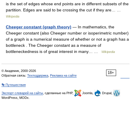
is the set of edges whose end points are in different subsets of the
partition. Edges are said to be crossing the cut if they are… …
Wikipedia
Cheeger constant (graph theory)
— In mathematics, the
Cheeger constant (also Cheeger number or isoperimetric number)
of a graph is a numerical measure of whether or not a graph has a
bottleneck . The Cheeger constant as a measure of
bottleneckedness is of great interest in many… …
Wikipedia
© Академик, 2000-2026
18+
Обратная связь:
Техподдержка
,
Реклама на сайте
👣 Путешествия
Экспорт словарей на сайты
, сделанные на PHP,
Joomla,
Drupal,
WordPress, MODx.