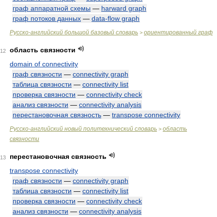
граф аппаратной схемы
—
harward graph
граф потоков данных
—
data-flow graph
Русско-английский большой базовый словарь
ориентированный граф
>
область связности
12
domain of connectivity
граф связности
—
connectivity graph
таблица связности
—
connectivity list
проверка связности
—
connectivity check
анализ связности
—
connectivity analysis
перестановочная связность
—
transpose connectivity
Русско-английский новый политехнический словарь
область
>
связности
перестановочная связность
13
transpose connectivity
граф связности
—
connectivity graph
таблица связности
—
connectivity list
проверка связности
—
connectivity check
анализ связности
—
connectivity analysis