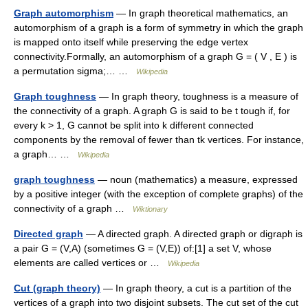
Graph automorphism
— In graph theoretical mathematics, an
automorphism of a graph is a form of symmetry in which the graph
is mapped onto itself while preserving the edge vertex
connectivity.Formally, an automorphism of a graph G = ( V , E ) is
a permutation sigma;… …
Wikipedia
Graph toughness
— In graph theory, toughness is a measure of
the connectivity of a graph. A graph G is said to be t tough if, for
every k > 1, G cannot be split into k different connected
components by the removal of fewer than tk vertices. For instance,
a graph… …
Wikipedia
graph toughness
— noun (mathematics) a measure, expressed
by a positive integer (with the exception of complete graphs) of the
connectivity of a graph …
Wiktionary
Directed graph
— A directed graph. A directed graph or digraph is
a pair G = (V,A) (sometimes G = (V,E)) of:[1] a set V, whose
elements are called vertices or …
Wikipedia
Cut (graph theory)
— In graph theory, a cut is a partition of the
vertices of a graph into two disjoint subsets. The cut set of the cut