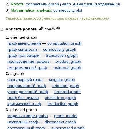
2)
Robots:
connectivity graph
(
напр
.
в анализе изображений
)
3)
Mathematical analysis:
connectivity plot
Универсальный русско-английский словарь
граф связности
>
ориентированный граф
11
1.
oriented graph
граф вычислений
—
computation graph
граф связности
—
connectivity graph
граф транзакций
—
transaction graph
произведение графов
—
product graph
экстремальный граф
—
extremal graph
2.
digraph
сингулярный граф
—
singular graph
направленный граф
—
oriented graph
упорядоченный граф
—
ordered graph
граф без циклов
—
circuit-free graph
критический граф
—
irreducible graph
3.
directed graph
модель в виде графа
—
graph model
несвязный граф
—
disconnect graph
составленный граф
—
superposed graph