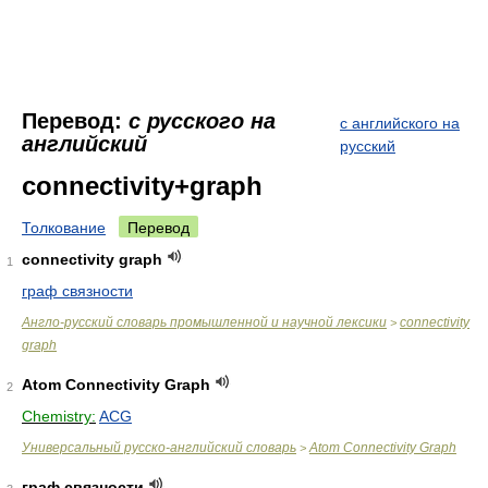
Перевод:
с русского на
с английского на
английский
русский
connectivity+graph
Толкование
Перевод
connectivity graph
1
граф связности
Англо-русский словарь промышленной и научной лексики
connectivity
>
graph
Atom Connectivity Graph
2
Chemistry:
ACG
Универсальный русско-английский словарь
Atom Connectivity Graph
>
граф связности