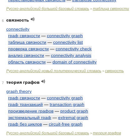
Русско-английский большой базовый словарь
таблица связности
>
связность
6
connectivity
граф связности
—
connectivity graph
таблица связности
—
connectivity list
проверка связности
—
connectivity check
анализ связности
—
connectivity analysis
область связности
—
domain of connectivity
Русско-английский новый политехнический словарь
связность
>
теория графов
7
graph theory
граф связности
—
connectivity graph
граф транзакций
—
transaction graph
произведение графов
—
product graph
экстремальный граф
—
extremal graph
граф без циклов
—
circuit-free graph
Русско-английский большой базовый словарь
теория графов
>