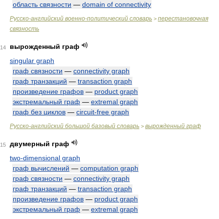
область связности
—
domain of connectivity
Русско-английский военно-политический словарь
перестановочная
>
связность
вырожденный граф
14
singular graph
граф связности
—
connectivity graph
граф транзакций
—
transaction graph
произведение графов
—
product graph
экстремальный граф
—
extremal graph
граф без циклов
—
circuit-free graph
Русско-английский большой базовый словарь
вырожденный граф
>
двумерный граф
15
two-dimensional graph
граф вычислений
—
computation graph
граф связности
—
connectivity graph
граф транзакций
—
transaction graph
произведение графов
—
product graph
экстремальный граф
—
extremal graph