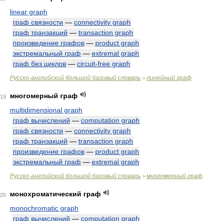
linear graph
граф связности
—
connectivity graph
граф транзакций
—
transaction graph
произведение графов
—
product graph
экстремальный граф
—
extremal graph
граф без циклов
—
circuit-free graph
Русско-английский большой базовый словарь
линейный граф
>
многомерный граф
19
multidimensional graph
граф вычислений
—
computation graph
граф связности
—
connectivity graph
граф транзакций
—
transaction graph
произведение графов
—
product graph
экстремальный граф
—
extremal graph
Русско-английский большой базовый словарь
многомерный граф
>
монохроматический граф
20
monochromatic graph
граф вычислений
—
computation graph