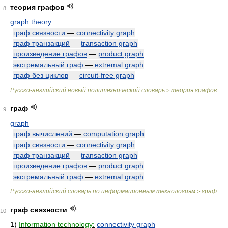
теория графов
8
graph theory
граф связности
—
connectivity graph
граф транзакций
—
transaction graph
произведение графов
—
product graph
экстремальный граф
—
extremal graph
граф без циклов
—
circuit-free graph
Русско-английский новый политехнический словарь
теория графов
>
граф
9
graph
граф вычислений
—
computation graph
граф связности
—
connectivity graph
граф транзакций
—
transaction graph
произведение графов
—
product graph
экстремальный граф
—
extremal graph
Русско-английский словарь по информационным технологиям
граф
>
граф связности
10
1)
Information technology:
connectivity graph