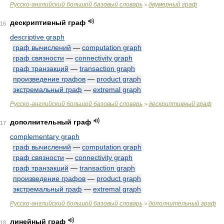
Русско-английский большой базовый словарь
двумерный граф
>
дескриптивный граф
16
descriptive graph
граф вычислений
—
computation graph
граф связности
—
connectivity graph
граф транзакций
—
transaction graph
произведение графов
—
product graph
экстремальный граф
—
extremal graph
Русско-английский большой базовый словарь
дескриптивный граф
>
дополнительный граф
17
complementary graph
граф вычислений
—
computation graph
граф связности
—
connectivity graph
граф транзакций
—
transaction graph
произведение графов
—
product graph
экстремальный граф
—
extremal graph
Русско-английский большой базовый словарь
дополнительный граф
>
линейный граф
18