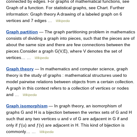
connected by edges. For graphs of mathematical functions, see
Graph of a function. For statistical graphs, see Chart. Further
information: Graph theory A drawing of a labeled graph on 6
vertices and 7 edges …
Wikipedia
Graph partition
— The graph partitioning problem in mathematics
consists of dividing a graph into pieces, such that the pieces are of
about the same size and there are few connections between the
pieces.Consider a graph G(V,E), where V denotes the set of
vertices… …
Wikipedia
Graph theory
— In mathematics and computer science, graph
theory is the study of graphs : mathematical structures used to
model pairwise relations between objects from a certain collection.
A graph in this context refers to a collection of vertices or nodes
and …
Wikipedia
Graph isomorphism
— In graph theory, an isomorphism of
graphs G and H is a bijection between the vertex sets of G and H
such that any two vertices u and v of G are adjacent in G if and
only if ƒ(u) and ƒ(v) are adjacent in H. This kind of bijection is
commonly… …
Wikipedia