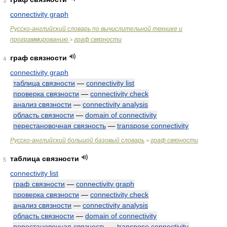
3
connectivity graph
Русско-английский словарь по вычислительной технике и
программированию
граф связности
>
граф связности
4
connectivity graph
таблица связности
—
connectivity list
проверка связности
—
connectivity check
анализ связности
—
connectivity analysis
область связности
—
domain of connectivity
перестановочная связность
—
transpose connectivity
Русско-английский большой базовый словарь
граф связности
>
таблица связности
5
connectivity list
граф связности
—
connectivity graph
проверка связности
—
connectivity check
анализ связности
—
connectivity analysis
область связности
—
domain of connectivity
перестановочная связность
—
transpose connectivity