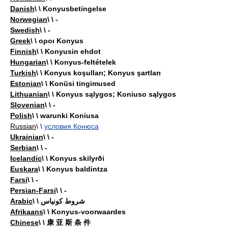
Danish
\ \ Konyusbetingelse
Norwegian
\ \ -
Swedish
\ \ -
Greek
\ \ οροι Konyus
Finnish
\ \ Konyusin ehdot
Hungarian
\ \ Konyus-feltételek
Turkish
\ \ Konyus koşulları; Konyus şartları
Estonian
\ \ Konüsi tingimused
Lithuanian
\ \ Konyus sąlygos; Koniuso sąlygos
Slovenian
\ \ -
Polish
\ \ warunki Koniusa
Russian
\ \
условия Конюса
Ukrainian
\ \ -
Serbian
\ \ -
Icelandic
\ \ Konyus skilyrði
Euskara
\ \ Konyus baldintza
Farsi
\ \ -
Persian-Farsi
\ \ -
Arabic
\ \ شروط كونياس
Afrikaans
\ \ Konyus-voorwaardes
Chinese
\ \ 康 亚 斯 条 件