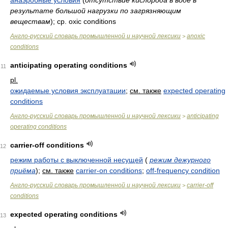
анаэробные условия
(
отсутствие кислорода в воде в
результате большой нагрузки по загрязняющим
веществам
)
; ср. oxic conditions
Англо-русский словарь промышленной и научной лексики
anoxic
>
conditions
anticipating operating conditions
11
pl.
ожидаемые условия эксплуатации
;
см. также
expected operating
conditions
Англо-русский словарь промышленной и научной лексики
anticipating
>
operating conditions
carrier-off conditions
12
режим работы с выключенной несущей
(
режим дежурного
приёма
)
;
см. также
carrier-on conditions
;
off-frequency condition
Англо-русский словарь промышленной и научной лексики
carrier-off
>
conditions
expected operating conditions
13