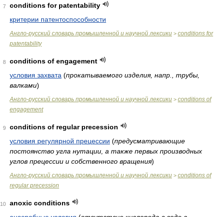
conditions for patentability
7
критерии патентоспособности
Англо-русский словарь промышленной и научной лексики
conditions for
>
patentability
conditions of engagement
8
условия захвата
(
прокатываемого изделия, напр., трубы,
валками
)
Англо-русский словарь промышленной и научной лексики
conditions of
>
engagement
conditions of regular precession
9
условия регулярной прецессии
(
предусматривающие
постоянство угла нутации, а также первых производных
углов прецессии и собственного вращения
)
Англо-русский словарь промышленной и научной лексики
conditions of
>
regular precession
anoxic conditions
10