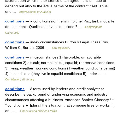
factors upon which the existence of an agreement is made to
depend but also to the actual terms of the contract itself. Thus,
one …
Encyclopedia of Judaism
conditions
— ● conditions nom féminin pluriel Prix, tarif, modalité
de paiement : Quelles sont vos conditions ? …
Encyclopédie
Universelle
conditions
— index circumstances Burton s Legal Thesaurus.
William C. Burton. 2006 …
Law dictionary
conditions
— n. circumstances 1) favorable; unfavorable
conditions 2) difficult; normal; pitiful, squalid; repressive conditions
3) living; weather; working conditions (if weather conditions permit)
4) in conditions (they live in squalid conditions) 5) under… …
Combinatory dictionary
conditions
— A term used by lenders and credit analysts to
describe the background or underlying economic and industry
circumstances affecting a business. American Banker Glossary * *
* conditions ► [plural] the situation that someone lives or works in,
or… …
Financial and business terms