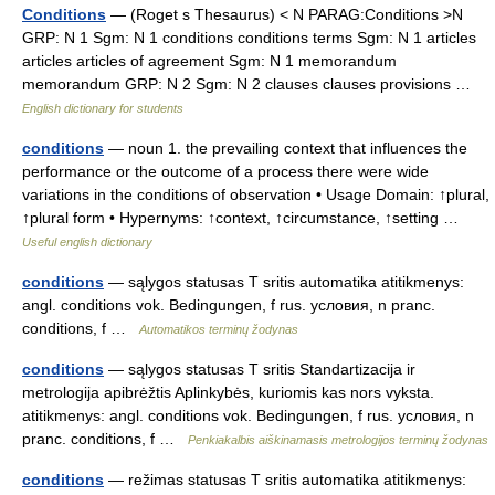
Conditions
— (Roget s Thesaurus) < N PARAG:Conditions >N
GRP: N 1 Sgm: N 1 conditions conditions terms Sgm: N 1 articles
articles articles of agreement Sgm: N 1 memorandum
memorandum GRP: N 2 Sgm: N 2 clauses clauses provisions …
English dictionary for students
conditions
— noun 1. the prevailing context that influences the
performance or the outcome of a process there were wide
variations in the conditions of observation • Usage Domain: ↑plural,
↑plural form • Hypernyms: ↑context, ↑circumstance, ↑setting …
Useful english dictionary
conditions
— sąlygos statusas T sritis automatika atitikmenys:
angl. conditions vok. Bedingungen, f rus. условия, n pranc.
conditions, f …
Automatikos terminų žodynas
conditions
— sąlygos statusas T sritis Standartizacija ir
metrologija apibrėžtis Aplinkybės, kuriomis kas nors vyksta.
atitikmenys: angl. conditions vok. Bedingungen, f rus. условия, n
pranc. conditions, f …
Penkiakalbis aiškinamasis metrologijos terminų žodynas
conditions
— režimas statusas T sritis automatika atitikmenys: