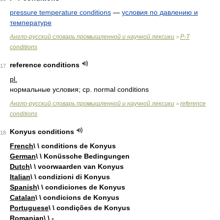
pressure temperature conditions
—
условия по давлению и
температуре
Англо-русский словарь промышленной и научной лексики
P-T
>
conditions
reference conditions
17
pl.
нормальные условия; ср. normal conditions
Англо-русский словарь промышленной и научной лексики
reference
>
conditions
Konyus conditions
18
French
\ \ conditions de Konyus
German
\ \ Konüssche Bedingungen
Dutch
\ \ voorwaarden van Konyus
Italian
\ \ condizioni di Konyus
Spanish
\ \ condiciones de Konyus
Catalan
\ \ condicions de Konyus
Portuguese
\ \ condições de Konyus
Romanian
\ \ -