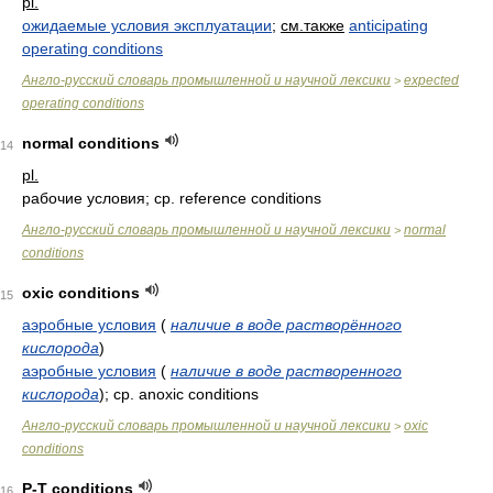
pl.
ожидаемые условия эксплуатации
;
см.также
anticipating
operating conditions
Англо-русский словарь промышленной и научной лексики
expected
>
operating conditions
normal conditions
14
pl.
рабочие условия; ср. reference conditions
Англо-русский словарь промышленной и научной лексики
normal
>
conditions
oxic conditions
15
аэробные условия
(
наличие в воде растворённого
кислорода
)
аэробные условия
(
наличие в воде растворенного
кислорода
)
; ср. anoxic conditions
Англо-русский словарь промышленной и научной лексики
oxic
>
conditions
P-T conditions
16