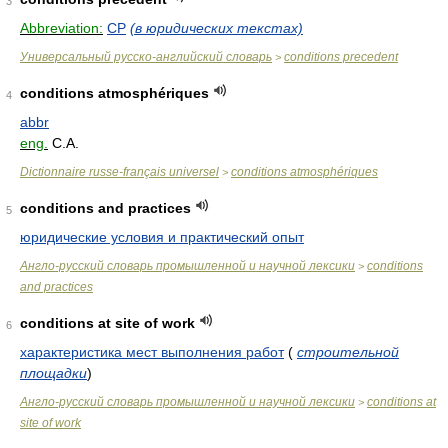
3
Abbreviation:
CP
(в юридических текстах)
Универсальный русско-английский словарь
conditions precedent
>
conditions atmosphériques
4
abbr
eng.
C.A.
Dictionnaire russe-français universel
conditions atmosphériques
>
conditions and practices
5
юридические условия и практический опыт
Англо-русский словарь промышленной и научной лексики
conditions
>
and practices
conditions at site of work
6
характеристика мест выполнения работ
(
строительной
площадки
)
Англо-русский словарь промышленной и научной лексики
conditions at
>
site of work