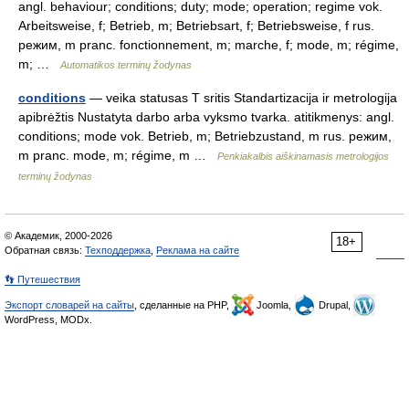
angl. behaviour; conditions; duty; mode; operation; regime vok.
Arbeitsweise, f; Betrieb, m; Betriebsart, f; Betriebsweise, f rus.
режим, m pranc. fonctionnement, m; marche, f; mode, m; régime,
m; …
Automatikos terminų žodynas
conditions
— veika statusas T sritis Standartizacija ir metrologija
apibrėžtis Nustatyta darbo arba vyksmo tvarka. atitikmenys: angl.
conditions; mode vok. Betrieb, m; Betriebzustand, m rus. режим,
m pranc. mode, m; régime, m …
Penkiakalbis aiškinamasis metrologijos
terminų žodynas
© Академик, 2000-2026
18+
Обратная связь:
Техподдержка
,
Реклама на сайте
👣 Путешествия
Экспорт словарей на сайты
, сделанные на PHP,
Joomla,
Drupal,
WordPress, MODx.