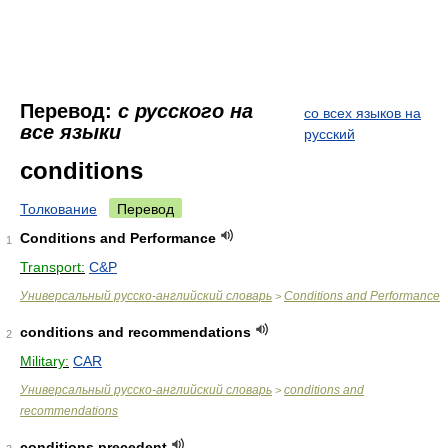
Перевод:
с русского на
со всех языков на
все языки
русский
conditions
Толкование
Перевод
Conditions and Performance
1
Transport:
C&P
Универсальный русско-английский словарь
Conditions and Performance
>
conditions and recommendations
2
Military:
CAR
Универсальный русско-английский словарь
conditions and
>
recommendations
conditions precedent