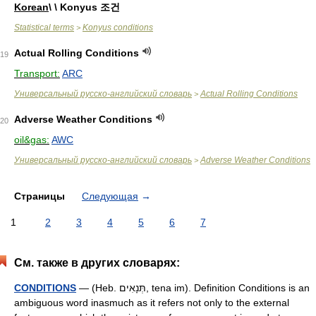
Korean
\ \ Konyus 조건
Statistical terms
Konyus conditions
>
Actual Rolling Conditions
19
Transport:
ARC
Универсальный русско-английский словарь
Actual Rolling Conditions
>
Adverse Weather Conditions
20
oil&gas:
AWC
Универсальный русско-английский словарь
Adverse Weather Conditions
>
Страницы
Следующая
→
1
2
3
4
5
6
7
См. также в других словарях:
CONDITIONS
— (Heb. תְּנָאִים, tena im). Definition Conditions is an
ambiguous word inasmuch as it refers not only to the external