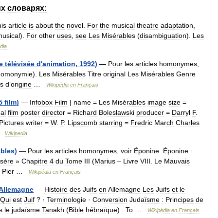
их
словарях:
is
article
is
about
the
novel
.
For
the
musical
theatre
adaptation
,
usical
).
For
other
uses
,
see
Les
Misérables
(
disambiguation
).
Les
dia
e
télévisée
d
'
animation
,
1992
)
—
Pour
les
articles
homonymes
,
homonymie
).
Les
Misérables
Titre
original
Les
Misérables
Genre
s
d
’
origine
…
Wikipédia
en
Français
5
film
)
—
Infobox
Film
|
name
=
Les
Misérables
image
size
=
nal
film
poster
director
=
Richard
Boleslawski
producer
=
Darryl
F
.
Pictures
writer
=
W
.
P
.
Lipscomb
starring
=
Fredric
March
Charles
…
Wikipedia
ables
)
—
Pour
les
articles
homonymes
,
voir
Éponine
.
Éponine
:
sère
»
Chapitre
4
du
Tome
III
(
Marius
–
Livre
VIII
.
Le
Mauvais
Pier
…
Wikipédia
en
Français
Allemagne
—
Histoire
des
Juifs
en
Allemagne
Les
Juifs
et
le
Qui
est
Juif
? ·
Terminologie
·
Conversion
Judaïsme
:
Principes
de
s
le
judaïsme
Tanakh
(
Bible
hébraïque
)
:
To
…
Wikipédia
en
Français