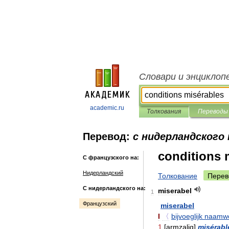
Словари и энциклоп
academic.ru
Толкования
Переводы
Перевод:
с нидерландского
conditions 
С французского на:
Нидерландский
Толкование
Перев
С нидерландского на:
miserabel
1
Французский
miserabel
I
〈
bijvoeglijk
naamw
1
[
armzalig
]
misérabl