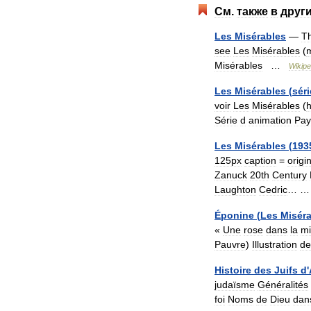
См
.
также
в
друг
Les
Misérables
—
Th
see
Les
Misérables
(
m
Misérables
…
Wikipe
Les
Misérables
(
séri
voir
Les
Misérables
(
Série
d
animation
Pay
Les
Misérables
(
193
125px
caption
=
origi
Zanuck
20th
Century
Laughton
Cedric
… 
Éponine
(
Les
Misér
«
Une
rose
dans
la
mi
Pauvre
)
Illustration
de
Histoire
des
Juifs
d
'
judaïsme
Généralités
foi
Noms
de
Dieu
dan