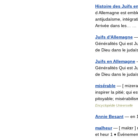
Histoire
des
Juifs
e
d
Allemagne
est
embl
antijudaïsme
,
intégrat
Arrivée
dans
les
… 
Juifs
d
'
Allemagne
Généralités
Qui
est
Ju
de
Dieu
dans
le
juda
Juifs
en
Allemagne
Généralités
Qui
est
Ju
de
Dieu
dans
le
juda
misérable
— [
mizera
inspirer
la
pitié
;
qui
es
pitoyable
;
misérabilis
Encyclopédie
Universelle
Annie
Besant
—
en
malheur
— [
malɶr
]
et
heur
1
♦
Événemen