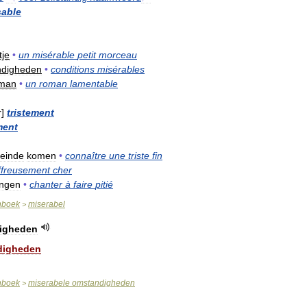
sable
tje
•
un
misérable
petit
morceau
ndigheden
•
conditions
misérables
man
•
un
roman
lamentable
r
]
tristement
ment
einde
komen
•
connaître
une
triste
fin
ffreusement
cher
ingen
•
chanter
à
faire
pitié
nboek
miserabel
>
igheden
digheden
nboek
miserabele
omstandigheden
>