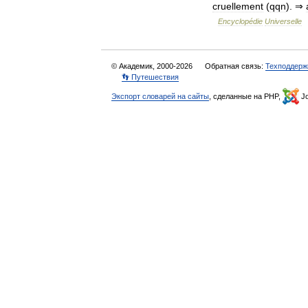
cruellement
(
qqn
). ⇒
Encyclopédie
Universelle
© Академик, 2000-2026
Обратная связь:
Техподдерж
👣 Путешествия
Экспорт словарей на сайты
, сделанные на PHP,
Jo