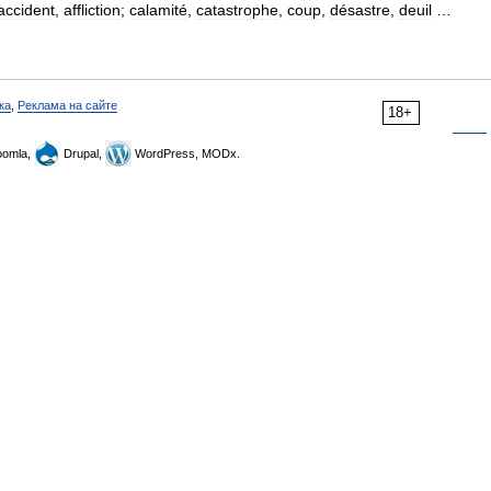
accident
,
affliction
;
calamité
,
catastrophe
,
coup
,
désastre
,
deuil
…
ка
,
Реклама на сайте
18+
omla,
Drupal,
WordPress, MODx.