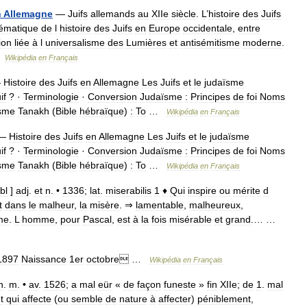
n
Allemagne
—
Juifs
allemands
au
XIIe
siècle
.
L
’
histoire
des
Juifs
ématique
de
l
histoire
des
Juifs
en
Europe
occidentale
,
entre
ion
liée
à
l
universalisme
des
Lumières
et
antisémitisme
moderne
.
…
Wikipédia
en
Français
—
Histoire
des
Juifs
en
Allemagne
Les
Juifs
et
le
judaïsme
if
? ·
Terminologie
·
Conversion
Judaïsme
:
Principes
de
foi
Noms
ïsme
Tanakh
(
Bible
hébraïque
)
:
To
…
Wikipédia
en
Français
—
Histoire
des
Juifs
en
Allemagne
Les
Juifs
et
le
judaïsme
if
? ·
Terminologie
·
Conversion
Judaïsme
:
Principes
de
foi
Noms
ïsme
Tanakh
(
Bible
hébraïque
)
:
To
…
Wikipédia
en
Français
bl
]
adj
.
et
n
. •
1336
;
lat
.
miserabilis
1
♦
Qui
inspire
ou
mérite
d
t
dans
le
malheur
,
la
misère
. ⇒
lamentable
,
malheureux
,
me
.
L
homme
,
pour
Pascal
,
est
à
la
fois
misérable
et
grand
.… …
1897
Naissance
1er
octobre
…
Wikipédia
en
Français
n
.
m
. •
av
.
1526
;
a
mal
eür
«
de
façon
funeste
»
fin
XIIe
;
de
1
.
mal
t
qui
affecte
(
ou
semble
de
nature
à
affecter
)
péniblement
,