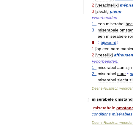
2
[
verachtelijk
]
mépri
3
[
slecht
]
piètre
♦
voorbeelden:
1
een
miserabel
bee
3
miserabele
omsta
een
miserabele
ro
II
〈
bijwoord
〉
1
[
op
een
nare
manie
2
[
vreselijk
]
affreuse
♦
voorbeelden:
1
miserabel
aan
zijn
2
miserabel
duur
•
a
miserabel
slecht
z
Deens
-
Russisch
woorde
miserabele
omstand
2
miserabele
omstan
conditions
misérables
Deens
-
Russisch
woorde