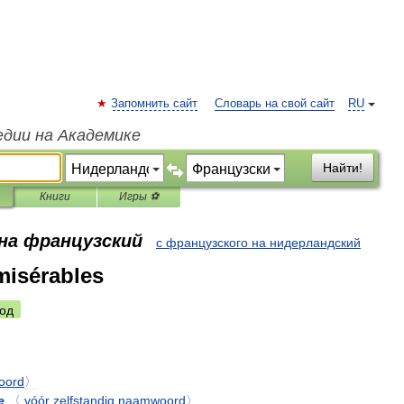
Запомнить сайт
Словарь на свой сайт
RU
едии на Академике
Найти!
Книги
Игры ⚽
 на французский
с французского на нидерландский
misérables
од
oord
〉
e
〈
vóór
zelfstandig
naamwoord
〉