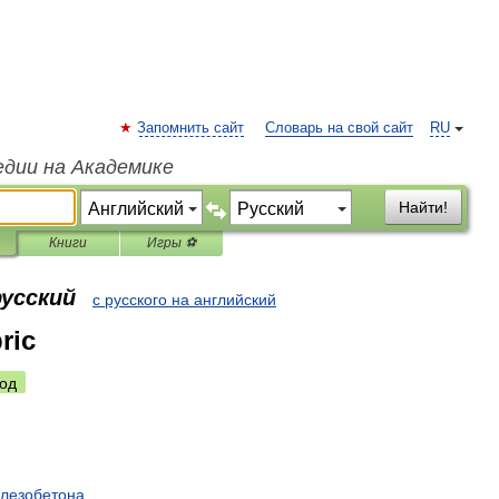
Запомнить сайт
Словарь на свой сайт
RU
едии на Академике
Найти!
Книги
Игры ⚽
русский
с русского на английский
ric
од
лезобетона