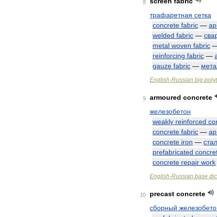
screen
fabric
8
трафаретная
сетка
concrete
fabric
—
ар
welded
fabric
—
сва
metal
woven
fabric
reinforcing
fabric
—
gauze
fabric
—
мета
English
-
Russian
big
poly
armoured
concrete
9
железобетон
weakly
reinforced
co
concrete
fabric
—
ар
concrete
iron
—
ста
prefabricated
concre
concrete
repair
work
English
-
Russian
base
dic
precast
concrete
10
сборный
железобето