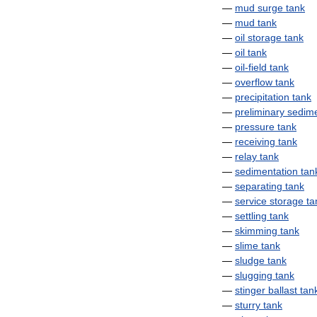
—
mud
surge
tank
—
mud
tank
—
oil
storage
tank
—
oil
tank
—
oil
-
field
tank
—
overflow
tank
—
precipitation
tank
—
preliminary
sedime
—
pressure
tank
—
receiving
tank
—
relay
tank
—
sedimentation
tan
—
separating
tank
—
service
storage
ta
—
settling
tank
—
skimming
tank
—
slime
tank
—
sludge
tank
—
slugging
tank
—
stinger
ballast
tan
—
sturry
tank