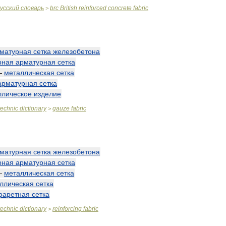
усский
словарь
brc
British
reinforced
concrete
fabric
>
матурная
сетка
железобетона
рная
арматурная
сетка
—
металлическая
сетка
арматурная
сетка
ллическое
изделие
technic
dictionary
gauze
fabric
>
матурная
сетка
железобетона
рная
арматурная
сетка
—
металлическая
сетка
ллическая
сетка
фаретная
сетка
technic
dictionary
reinforcing
fabric
>