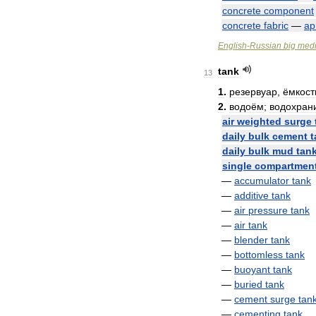
concrete
component
concrete
fabric
—
ар
English
-
Russian
big
medi
tank
13
1
.
резервуар
,
ёмкост
2
.
водоём
;
водохран
air
weighted
surge
daily
bulk
cement
t
daily
bulk
mud
tan
single
compartmen
—
accumulator
tank
—
additive
tank
—
air
pressure
tank
—
air
tank
—
blender
tank
—
bottomless
tank
—
buoyant
tank
—
buried
tank
—
cement
surge
tan
—
cementing
tank