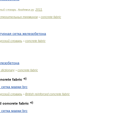
2011
ный
словарь
.
Академик
.
ру
.
.
строительных
терминов
concrete
fabric
>
турная
сетка
железобетона
усский
словарь
concrete
fabric
>
лезобетона
c
dictionary
concrete
fabric
>
ncrete
fabric
я
сетка
марки
brc
усский
словарь
British
reinforced
concrete
fabric
>
d
concrete
fabric
я
сетка
марки
brc