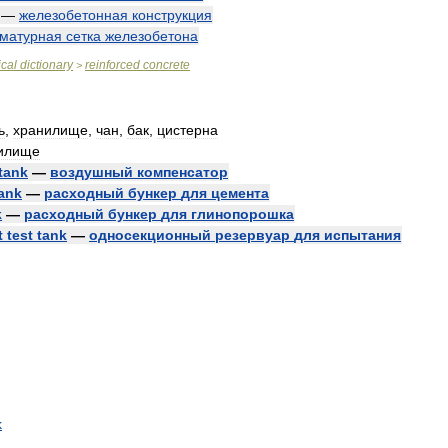
—
железобетонная
конструкция
матурная
сетка
железобетона
cal
dictionary
reinforced
concrete
>
ь
,
хранилище
,
чан
,
бак
,
цистерна
илище
tank
—
воздушный
компенсатор
ank
—
расходный
бункер
для
цемента
k
—
расходный
бункер
для
глинопорошка
t
test
tank
—
односекционный
резервуар
для
испытания
k