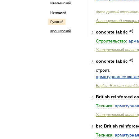
Итальянский
Англо
-
русский
строитель
Немецкий
Англо
-
русский
словарь
Русский
Французский
concrete
fabric
2
Строительство:
арма
Универсальный
англо
-
р
concrete
fabric
3
строит
.
арматурная
сетка
же
English
-
Russian
scientifi
British
reinforced
co
4
Техника:
арматурна
Универсальный
англо
-
р
brc
British
reinforce
5
Техника:
арматурна