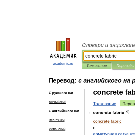
Словари и энциклоп
academic.ru
Толкования
Переводы
Перевод:
с английского на 
concrete fab
С русского на:
Английский
Толкование
Перев
С английского на:
concrete
fabric
1
Все языки
concrete
fabric
n
Испанский
арматурная
сетка
же