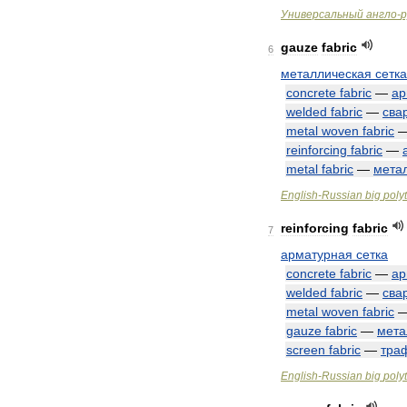
Универсальный
англо
-
р
gauze
fabric
6
металлическая
сетка
concrete
fabric
—
ар
welded
fabric
—
сва
metal
woven
fabric
reinforcing
fabric
—
metal
fabric
—
мета
English
-
Russian
big
poly
reinforcing
fabric
7
арматурная
сетка
concrete
fabric
—
ар
welded
fabric
—
сва
metal
woven
fabric
gauze
fabric
—
мета
screen
fabric
—
тра
English
-
Russian
big
poly