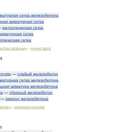
матурная
сетка
железобетона
рная
арматурная
сетка
—
металлическая
сетка
арматурная
сетка
ллическая
сетка
technic
dictionary
screen
fabric
>
ncrete
—
слабый
железобетон
матурная
сетка
железобетона
льная
арматура
железобетона
te
—
сборный
железобетон
—
ремонт
железобетона
tionary
armoured
concrete
>
н