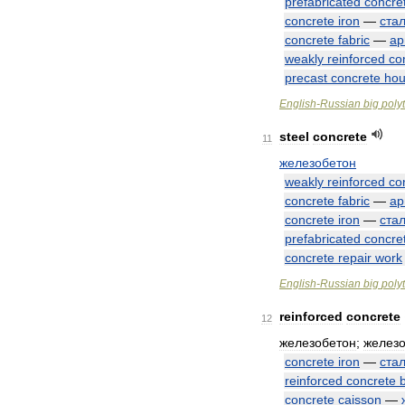
prefabricated
concre
concrete
iron
—
ста
concrete
fabric
—
ар
weakly
reinforced
co
precast
concrete
ho
English
-
Russian
big
poly
steel
concrete
11
железобетон
weakly
reinforced
co
concrete
fabric
—
ар
concrete
iron
—
ста
prefabricated
concre
concrete
repair
work
English
-
Russian
big
poly
reinforced
concrete
12
железобетон
;
желез
concrete
iron
—
ста
reinforced
concrete
concrete
caisson
—