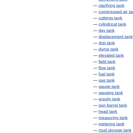
—
clarifying
tank
—
compressed
air
ta
—
cuttings
tank
—
cylindrical
tank
—
day
tank
—
displacement
tank
—
drip
tank
—
dump
tank
—
elevated
tank
—
field
tank
—
flow
tank
—
fuel
tank
—
gas
tank
—
gauge
tank
—
gauging
tank
—
gravity
tank
—
gun
barrel
tank
—
head
tank
—
measuring
tank
—
metering
tank
—
mud
storage
tank