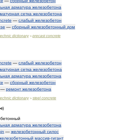
te
—
сборный
железобетон
льная
арматура
железобетона
матурная
сетка
железобетона
ncrete
—
слабый
железобетон
use
—
сборный
железобетонный
дом
technic
dictionary
precast
concrete
>
ncrete
—
слабый
железобетон
матурная
сетка
железобетона
льная
арматура
железобетона
te
—
сборный
железобетон
—
ремонт
железобетона
technic
dictionary
steel
concrete
>
обетонный
льная
арматура
железобетона
bin
—
железобетонный
силос
железобетонный
массив
-
гигант