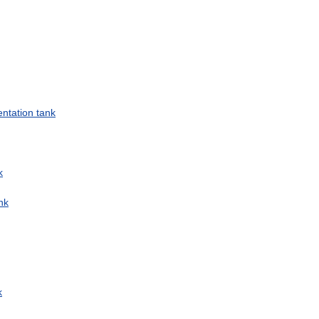
ntation
tank
k
nk
k