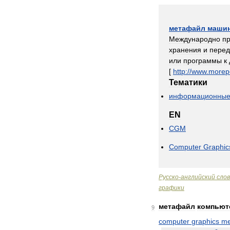
метафайл
маши
Международно
п
хранения
и
перед
или
программы
к
[
http:
//
www
.
morep
Тематики
информационны
EN
CGM
Computer
Graphic
Русско
-
английский
сло
графики
метафайл
компьют
9
computer
graphics
me