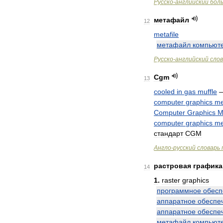
Русско
-
английский
бол
метафайл
12
metafile
метафайл
компьют
Русско
-
английский
сло
Cgm
13
cooled
in
gas
muffle
computer
graphics
me
Computer
Graphics
M
computer
graphics
me
стандарт
CGM
Англо
-
русский
словарь
растровая
графика
14
1
.
raster
graphics
программное
обесп
аппаратное
обеспе
аппаратное
обеспе
метафайл
компьют