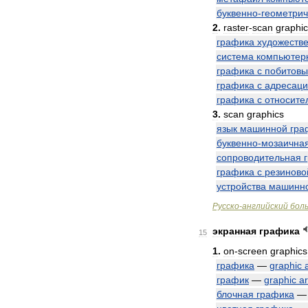
буквенно
-
геометрич
2
.
raster
-
scan
graphi
графика
художеств
система
компьютер
графика
с
побитов
графика
с
адресац
графика
с
относите
3
.
scan
graphics
язык
машинной
гра
буквенно
-
мозаична
сопроводительная
графика
с
резиново
устройства
машинн
Русско
-
английский
бол
экранная
графика
15
1
.
on
-
screen
graphics
графика
—
graphic
график
—
graphic
ar
блочная
графика