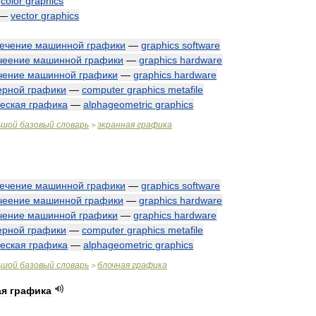
—
color
graphics
—
vector
graphics
ечение
машинной
графики
—
graphics
software
чеение
машинной
графики
—
graphics
hardware
чение
машинной
графики
—
graphics
hardware
ерной
графики
—
computer
graphics
metafile
еская
графика
—
alphageometric
graphics
ьшой
базовый
словарь
экранная
графика
>
ечение
машинной
графики
—
graphics
software
чеение
машинной
графики
—
graphics
hardware
чение
машинной
графики
—
graphics
hardware
ерной
графики
—
computer
graphics
metafile
еская
графика
—
alphageometric
graphics
ьшой
базовый
словарь
блочная
графика
>
ая
графика