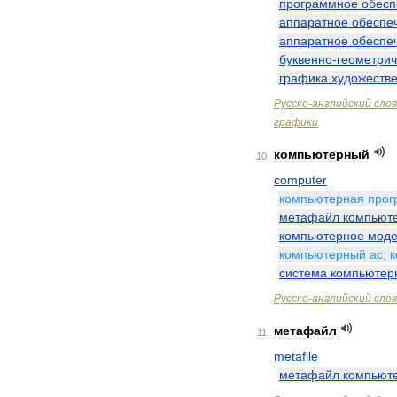
программное
обесп
аппаратное
обеспе
аппаратное
обеспе
буквенно
-
геометрич
графика
художеств
Русско
-
английский
сло
графики
компьютерный
10
computer
компьютерная
прог
метафайл
компьют
компьютерное
моде
компьютерный
ас
;
система
компьютер
Русско
-
английский
сло
метафайл
11
metafile
метафайл
компьют