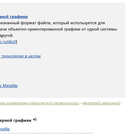
нной
графики
ризнанный
формат
файла
,
который
используется
для
ачи
объектно
-
ориентированной
графики
от
одной
системы
другой
.
c
.
ru
/
dict
/
]
е
технологии
в
целом
s
Metafile
варь
нормативно
-
технической
терминологии
метафайл
машинной
>
ерной
графики
tafile