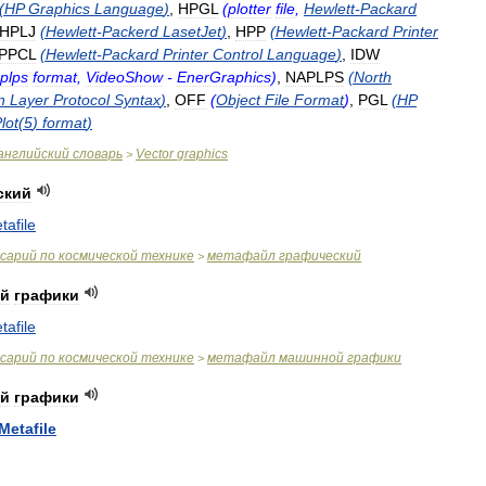
(
HP
Graphics
Language
)
,
HPGL
(
plotter
file
,
Hewlett
-
Packard
HPLJ
(
Hewlett
-
Packerd
LasetJet
)
,
HPP
(
Hewlett
-
Packard
Printer
PPCL
(
Hewlett
-
Packard
Printer
Control
Language
)
,
IDW
plps
format
,
VideoShow
-
EnerGraphics
)
,
NAPLPS
(
North
n
Layer
Protocol
Syntax
)
,
OFF
(
Object
File
Format
)
,
PGL
(
HP
lot
(
5
)
format
)
английский
словарь
Vector
graphics
>
ский
tafile
ссарий
по
космической
технике
метафайл
графический
>
й
графики
tafile
ссарий
по
космической
технике
метафайл
машинной
графики
>
й
графики
Metafile