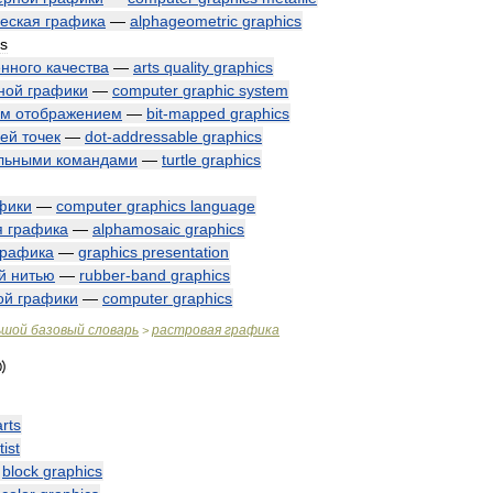
еская
графика
—
alphageometric
graphics
cs
енного
качества
—
arts
quality
graphics
ной
графики
—
computer
graphic
system
ым
отображением
—
bit
-
mapped
graphics
ией
точек
—
dot
-
addressable
graphics
льными
командами
—
turtle
graphics
фики
—
computer
graphics
language
я
графика
—
alphamosaic
graphics
графика
—
graphics
presentation
й
нитью
—
rubber
-
band
graphics
ой
графики
—
computer
graphics
ьшой
базовый
словарь
растровая
графика
>
arts
tist
—
block
graphics