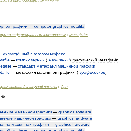
ьшой
базовый
словарь
метафайл
>
ерной
графики
—
computer
graphics
metafile
варь
по
информационным
технологиям
метафайл
>
—
охлаждённый
в
газовом
муфеле
tafile
—
компьютерный
(
машинный
)
графический
метафайл
etafile
—
стандарт
Метафайл
машинной
графики
tafile
—
метафайл
машинной
графики
,
(
графический
)
промышленной
и
научной
лексики
Cgm
>
ечение
машинной
графики
—
graphics
software
чеение
машинной
графики
—
graphics
hardware
чение
машинной
графики
—
graphics
hardware
ерной
графики
—
computer
graphics
metafile