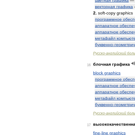
цветная
графика
векторная
графика
2
.
soft
-
copy
graphics
программное
обесп
аппаратное
обеспе
аппаратное
обеспе
метафайл
компьют
буквенно
-
геометрич
Русско
-
английский
бол
блочная
графика
16
block
graphics
программное
обесп
аппаратное
обеспе
аппаратное
обеспе
метафайл
компьют
буквенно
-
геометрич
Русско
-
английский
бол
высококачественн
17
fine
-
line
graphics