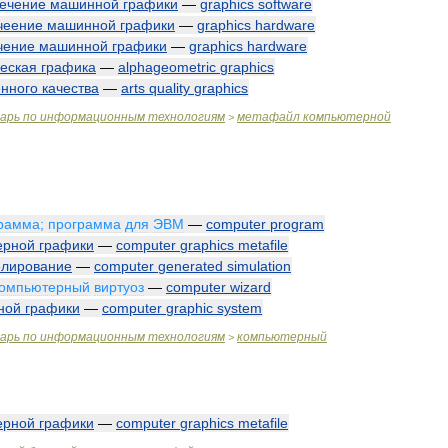
ечение
машинной
графики
—
graphics
software
чеение
машинной
графики
—
graphics
hardware
чение
машинной
графики
—
graphics
hardware
еская
графика
—
alphageometric
graphics
енного
качества
—
arts
quality
graphics
варь
по
информационным
технологиям
метафайл
компьютерной
>
рамма
;
программа
для
ЭВМ
—
computer
program
ерной
графики
—
computer
graphics
metafile
лирование
—
computer
generated
simulation
компьютерный
виртуоз
—
computer
wizard
ной
графики
—
computer
graphic
system
варь
по
информационным
технологиям
компьютерный
>
ерной
графики
—
computer
graphics
metafile