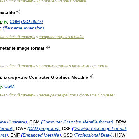
английский
словарь
Computer
Graphics
Metafile
>
metafile
logy:
CGM
(
ISO
8632
)
m
(
file
name
extension
)
английский
словарь
computer
graphics
metafile
>
metafile
image
format
английский
словарь
Computer
graphics
metafile
image
format
>
в
в
формате
Computer
Graphics
Metafile
y:
CGM
английский
словарь
расширение
файлов
в
формате
Computer
>
obe
Illustrator
)
,
CGM
(
Computer
Graphics
Metafile
format
)
,
DRW
format
)
,
DWF
(
CAD
programs
)
,
DXF
(
Drawing
Exchange
Format
,
ams
)
,
EMF
(
Enhanced
Metafile
)
,
GSD
(
Professional
Draw
)
,
HDW