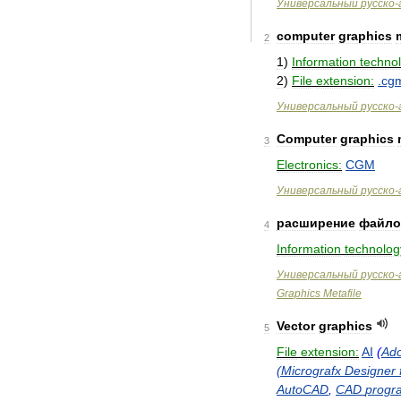
Универсальный
русско
-
computer
graphics
2
1
)
Information
techno
2
)
File
extension:
.
cg
Универсальный
русско
-
Computer
graphics
3
Electronics:
CGM
Универсальный
русско
-
расширение
файло
4
Information
technolog
Универсальный
русско
-
Graphics
Metafile
Vector
graphics
5
File
extension:
AI
(
Ad
(
Micrografx
Designer
AutoCAD
,
CAD
progr