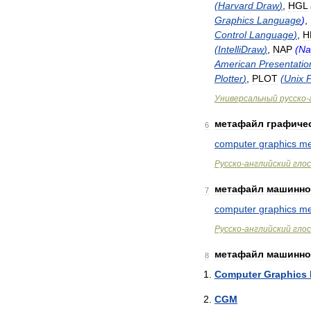
(
Harvard
Draw
)
,
HGL
Graphics
Language
)
,
Control
Language
)
,
H
(
IntelliDraw
)
,
NAP
(
Na
American
Presentatio
Plotter
)
,
PLOT
(
Unix
P
Универсальный
русско
-
метафайл
графиче
6
computer
graphics
me
Русско
-
английский
гло
метафайл
машинно
7
computer
graphics
me
Русско
-
английский
гло
метафайл
машинно
8
Computer
Graphics
CGM