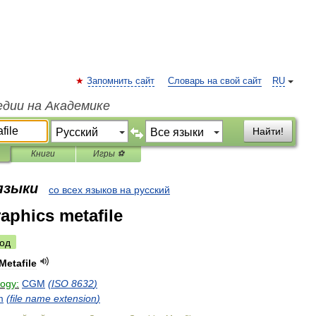
Запомнить сайт
Словарь на свой сайт
RU
едии на Академике
Найти!
Книги
Игры ⚽
 языки
со всех языков на русский
aphics metafile
од
Metafile
logy:
CGM
(
ISO
8632
)
m
(
file
name
extension
)