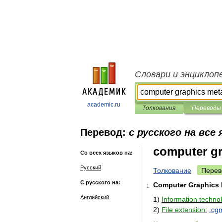
Словари и энциклоп
academic.ru
Толкования
Переводы
Перевод:
с русского на все
computer gr
Со всех языков на:
Русский
Толкование
Перев
С русского на:
Computer
Graphics
1
Английский
1
)
Information
techno
2
)
File
extension:
.
cg