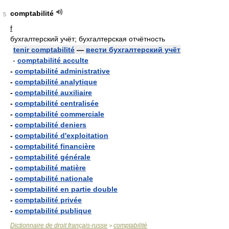
comptabilité
5
f
бухгалтерский учёт; бухгалтерская отчётность
tenir comptabilité
—
вести бухгалтерский учёт
-
comptabilité acculte
-
comptabilité administrative
-
comptabilité analytique
-
comptabilité auxiliaire
-
comptabilité centralisée
-
comptabilité commerciale
-
comptabilité deniers
-
comptabilité d'exploitation
-
comptabilité financière
-
comptabilité générale
-
comptabilité matière
-
comptabilité nationale
-
comptabilité en partie double
-
comptabilité privée
-
comptabilité publique
Dictionnaire de droit français-russe
comptabilité
>