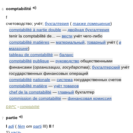
comptabilité
6
f
счетоводство; учёт;
бухгалтерия
(
также помещение
)
comptabilité à partie double
—
двойная бухгалтерия
tenir la comptabilité de... —
вести
учёт чего-либо
comptabilité matières
—
материальный
,
товарный
учёт
(
в
магазине
)
tableau de comptabilité
—
баланс
comptabilité
publique
—
руководство
общественными
финансами
(
организации, государства
)
;
бухгалтерский
учёт
государственных финансовых операций
comptabilité
nationale
—
система
государственных счетов
comptabilité matière
—
учёт товаров
chef de la comptabilité
—
главный
бухгалтер
commission de comptabilité
—
финансовая комиссия
БФРС
comptabilité
>
partie
7
I
adj
(
fém
от
parti
III)
II
f
1)
часть