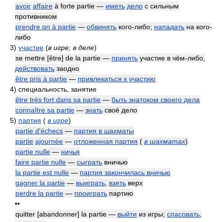
avoir
affaire
à forte partie —
иметь
дело
с сильным
противником
prendre qn à partie
—
обвинять
кого-либо;
нападать
на кого-
либо
3)
участие
(
в игре; в деле
)
se mettre [être] de la partie —
принять
участие в чём-либо,
действовать
заодно
être pris à partie
—
привлекаться к участию
4)
специальность, занятие
être très fort dans sa partie
—
быть знатоком своего дела
connaître sa partie
—
знать
своё дело
5)
партия
(
в игре
)
partie d'échecs
—
партия в шахматы
partie
ajournée
—
отложенная партия
(
в шахматах
)
partie nulle
—
ничья
faire partie nulle
—
сыграть
вничью
la partie est nulle
—
партия закончилась вничью
gagner la partie
—
выиграть
,
взять
верх
perdre la partie
—
проиграть
партию
••
quitter [abandonner] la partie —
выйти
из игры;
спасовать
,