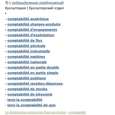
3)
(
подразделение предприятия
)
бухгалтерия | бухгалтерский отдел
•
-
comptabilité analytique
-
comptabilité charges-produits
-
comptabilité d'engagements
-
comptabilité d'exploitation
-
comptabilité de flux
-
comptabilité générale
-
comptabilité industrielle
-
comptabilité matières
-
comptabilité nationale
-
comptabilité en partie double
-
comptabilité en partie simple
-
comptabilité publique
-
comptabilité recettes-dépenses
-
comptabilité de stocks
-
comptabilité de trésorerie
-
tenir la comptabilité
-
tenir la comptabilité de qqn
Le dictionnaire commercial Français-Russe
comptabilité
>