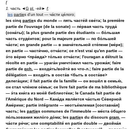
f
1.
часть ◄
G
pl.
-ей►
f
;
les
partie
s d'un tout — ча́сти це́лого;
les cinq
partie
s du monde — пять часте́й све́та; la première
partie de l'ouvrage (de la sonate) — пе́рвая часть труда́
(сона́ты); la plus grande partie des étudiants — бо́льшая
часть студе́нтов; pour la majeure partie — по бо́льшей
ча́сти; en grande partie — в значи́тельной сте́пени (ме́ре);
en partie — части́чно, отча́сти; ce n'est vrai qu'en partie —
э́то ве́рно <пра́вда> то́лько отча́сти; l'ouragan a détruit la
récolte en partie — урага́н уничто́жил часть урожа́я; faire
partie de
qch.
— входи́ть/войти́ во что-л.; faire partie de la
délégation — входи́ть в соста́в <быть в соста́ве>
делега́ции; il fait partie de la famille — он вошёл в семью́,
он стал чле́ном се́мьи; ce livre fait partie de ma bibliothèque
— э́та кни́га из мое́й библиоте́ки; le Canada fait partie de
l'Amérique du Nord — Кана́да явля́ется ча́стью Се́верной
Аме́рике; partie intégrante — неотъе́млемая [составна́я]
часть; les
partie
s communes de l'immeuble — ме́ста о́бщего
по́льзования жило́го до́ма; les
partie
s du discours
gram.
—
ча́сти ре́чи; une comptabilité en partie double — двойна́я