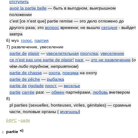
отступить
avoir la partie belle
— быть в выгодном, выигрышном
положении
c'est [ce n'est que] partie remise — это дело отложено до
другого раза; это
вопрос
времени; не вышло
сегодня
- выйдет
завтра
6)
муз.
голос
,
партия
7)
развлечение, увеселение
partie de
plaisir
—
увеселительная
прогулка
;
увеселение
ce n'est pas une partie de plaisir!
разг.
—
это не развлечение
(
о
чём-либо трудном, неприятном
)
partie de chasse
—
охота
,
поездка
на охоту
partie de pêche
—
рыбалка
partie de
rigolade
прост.
—
веселье
partie
carrée
разг. —
обмен
партнёрами,
любовь
вчетвером
8)
pl parties (sexuelles, honteuses, viriles, génitales) — срамные
части, половые органы
(
мужчины
)
БФРС
partie
>
partie
8