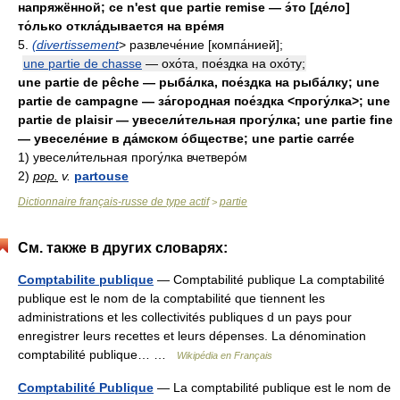
напряжённой; ce n'est que partie remise — э́то [де́ло]
то́лько откла́дывается на вре́мя
5.
(divertissement
> развлече́ние [компа́нией];
une partie de chasse
— охо́та, пое́здка на охо́ту;
une partie de pêche — рыба́лка, пое́здка на рыба́лку; une
partie de campagne — за́городная пое́здка <прогу́лка>; une
partie de plaisir — увесели́тельная прогу́лка; une partie fine
— увеселе́ние в да́мском о́бществе; une partie carrée
1) увесели́тельная прогу́лка вчетверо́м
2)
pop.
v.
partouse
Dictionnaire français-russe de type actif
partie
>
См. также в других словарях:
Comptabilite publique
— Comptabilité publique La comptabilité
publique est le nom de la comptabilité que tiennent les
administrations et les collectivités publiques d un pays pour
enregistrer leurs recettes et leurs dépenses. La dénomination
comptabilité publique… …
Wikipédia en Français
Comptabilité Publique
— La comptabilité publique est le nom de