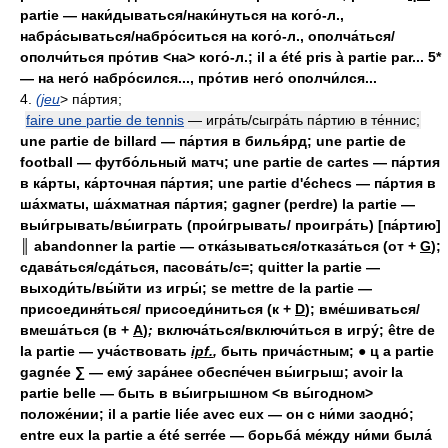
partie — наки́дываться/наки́нуться на кого́-л.,
набра́сываться/набро́ситься на кого́-л., ополча́ться/
ополчи́ться про́тив <на> кого́-л.; il a été pris à partie par... 5*
— на него́ набро́сился..., про́тив него́ ополчи́лся...
4.
(jeu
> па́ртия;
faire une partie de tennis
— игра́ть/сыгра́ть па́ртию в те́ннис;
une partie de billard — па́ртия в билья́рд; une partie de
football — футбо́льный матч; une partie de cartes — па́ртия
в ка́рты, ка́рточная па́ртия; une partie d'échecs — па́ртия в
ша́хматы, ша́хматная па́ртия; gagner (perdre) la partie —
выи́грывать/вы́играть (прои́грывать/ проигра́ть) [па́ртию]
║ abandonner la partie — отка́зываться/отказа́ться (от +
G
);
сдава́ться/сда́ться, пасова́ть/с=; quitter la partie —
выходи́ть/вы́йти из игры́; se mettre de la partie —
присоединя́ться/ присоеди́ниться (к +
D
); вме́шиваться/
вмеша́ться (в +
A
)
;
включа́ться/включи́ться в игру́; être de
la partie — уча́ствовать
ipf.
,
быть прича́стным; ● ц а partie
gagnée ∑ — ему́ зара́нее обеспе́чен вы́игрыш; avoir la
partie belle — быть в вы́игрышном <в вы́годном>
положе́нии; il a partie liée avec eux — он с ни́ми заодно́;
entre eux la partie a été serrée — борьба́ ме́жду ни́ми была́