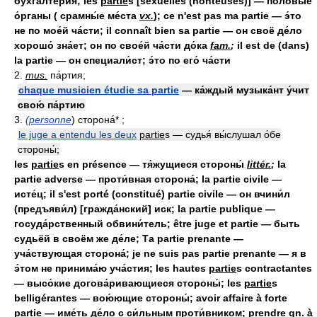
бухгалте́рия; les
partie
s [sexuelles (honteuses)] — половы́е
о́рганы ( срамны́е ме́ста
vx.
); ce n'est pas ma partie — э́то
не по мое́й ча́сти; il connaît bien sa partie — он своё де́ло
хорошо́ зна́ет; он по свое́й ча́сти до́ка
fam.
;
il est de (dans)
la partie — он специали́ст; э́то по его́ ча́сти
2.
mus.
па́ртия;
chaque musicien étudie sa partie
— ка́ждый музыка́нт у́чит
свою́ па́ртию
3.
(personne
) сторона́* ;
le juge a entendu les deux
partie
s — судья́ вы́слушал о́бе
стороны́;
les
partie
s en présence — тя́жущиеся стороны́
littér.
;
la
partie adverse — проти́вная сторона́; la partie civile —
исте́ц; il s'est porté (constitué) partie civile — он вчини́л
(предъяви́л) [гражда́нский] иск; la partie publique —
госуда́рственный обвини́тель; être juge et partie — быть
судьёй в своём же де́ле; Та partie prenante —
уча́ствующая сторона́; je ne suis pas partie prenante — я в
э́том не принима́ю уча́стия; les hautes
partie
s contractantes
— высо́кие догова́ривающиеся стороны́; les
partie
s
belligérantes — вою́ющие стороны́; avoir affaire à forte
partie — име́ть де́ло с си́льным проти́вником; prendre
qn.
à