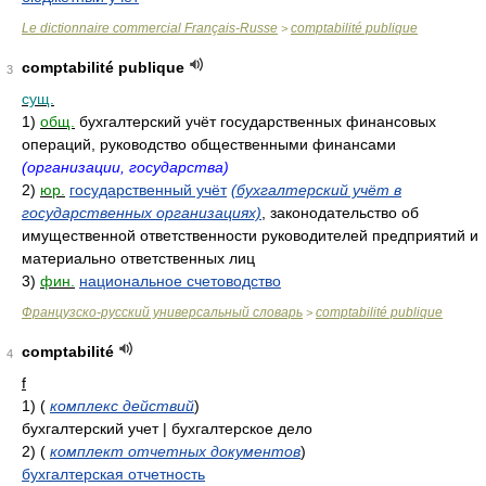
Le dictionnaire commercial Français-Russe
comptabilité publique
>
comptabilité publique
3
сущ.
1)
общ.
бухгалтерский учёт государственных финансовых
операций, руководство общественными финансами
(организации, государства)
2)
юр.
государственный учёт
(бухгалтерский учёт в
государственных организациях)
, законодательство об
имущественной ответственности руководителей предприятий и
материально ответственных лиц
3)
фин.
национальное счетоводство
Французско-русский универсальный словарь
comptabilité publique
>
comptabilité
4
f
1)
(
комплекс действий
)
бухгалтерский учет | бухгалтерское дело
2)
(
комплект отчетных документов
)
бухгалтерская отчетность