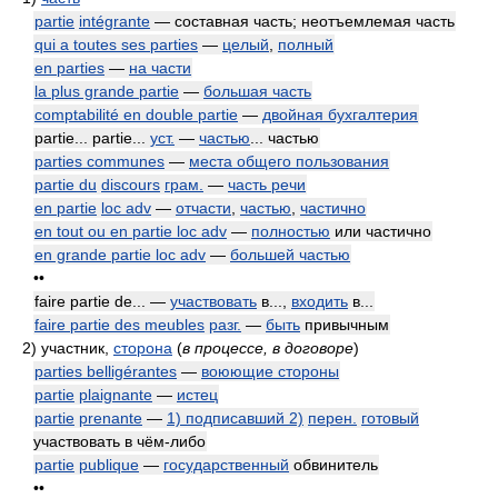
partie
intégrante
— составная часть; неотъемлемая часть
qui a toutes ses parties
—
целый
,
полный
en parties
—
на части
la plus grande partie
—
большая часть
comptabilité en double partie
—
двойная бухгалтерия
partie... partie...
уст.
—
частью
... частью
parties communes
—
места общего пользования
partie du
discours
грам.
—
часть речи
en partie
loc adv
—
отчасти
,
частью
,
частично
en tout ou en partie loc adv
—
полностью
или частично
en grande partie loc adv
—
большей частью
••
faire partie de... —
участвовать
в...,
входить
в...
faire partie des meubles
разг.
—
быть
привычным
2)
участник,
сторона
(
в процессе, в договоре
)
parties belligérantes
—
воюющие стороны
partie
plaignante
—
истец
partie
prenante
—
1) подписавший 2)
перен.
готовый
участвовать в чём-либо
partie
publique
—
государственный
обвинитель
••