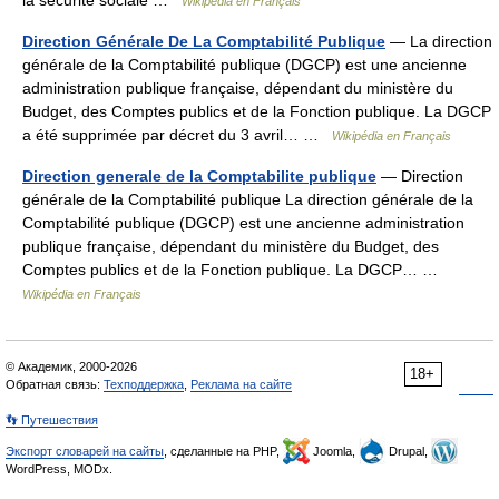
la sécurité sociale …
Wikipédia en Français
Direction Générale De La Comptabilité Publique
— La direction
générale de la Comptabilité publique (DGCP) est une ancienne
administration publique française, dépendant du ministère du
Budget, des Comptes publics et de la Fonction publique. La DGCP
a été supprimée par décret du 3 avril… …
Wikipédia en Français
Direction generale de la Comptabilite publique
— Direction
générale de la Comptabilité publique La direction générale de la
Comptabilité publique (DGCP) est une ancienne administration
publique française, dépendant du ministère du Budget, des
Comptes publics et de la Fonction publique. La DGCP… …
Wikipédia en Français
© Академик, 2000-2026
18+
Обратная связь:
Техподдержка
,
Реклама на сайте
👣 Путешествия
Экспорт словарей на сайты
, сделанные на PHP,
Joomla,
Drupal,
WordPress, MODx.