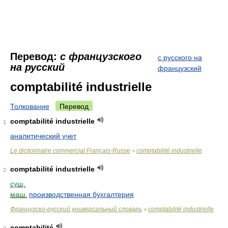
Перевод:
с французского
с русского на
на русский
французский
comptabilité industrielle
Толкование
Перевод
comptabilité industrielle
1
аналитический учет
Le dictionnaire commercial Français-Russe
comptabilité industrielle
>
comptabilité industrielle
2
сущ.
маш.
производственная бухгалтерия
Французско-русский универсальный словарь
comptabilité industrielle
>
comptabilité