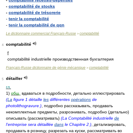
-
comptabilité recettes-dépenses
-
comptabilité de stocks
-
comptabilité de trésorerie
-
tenir la comptabilité
-
tenir la comptabilité de qqn
Le dictionnaire commercial Français-Russe
comptabilité
>
comptabilité
4
f
comptabilité industrielle производственная бухгалтерия
Français-Russe dictionnaire de génie mécanique
comptabilité
>
détailler
5
гл.
1)
общ.
вдаваться в подробности, детально иллюстрировать
(
La
figure 1 détaille
les
différentes
opérations
de
photolithogravure.)
, подробно рассказывать, продавать
некомплектные предметы, разрознивать, подробно (детально)
описывать (рассматривать)
(La Comptabilité industrielle
de
l'entreprise sera détaillée
dans
le Chapitre 2.)
, детализировать,
продавать в розницу, разрезать на куски, рассматривать во