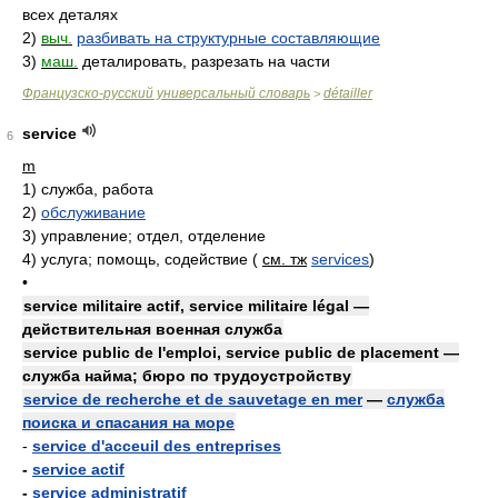
всех деталях
2)
выч.
разбивать на структурные составляющие
3)
маш.
деталировать, разрезать на части
Французско-русский универсальный словарь
détailler
>
service
6
m
1)
служба, работа
2)
обслуживание
3)
управление; отдел, отделение
4)
услуга; помощь, содействие (
см. тж
services
)
•
service militaire actif, service militaire légal —
действительная военная служба
service public de l'emploi, service public de placement —
служба найма; бюро по трудоустройству
service de recherche et de sauvetage en mer
—
служба
поиска и спасания на море
-
service d'acceuil des entreprises
-
service actif
-
service administratif