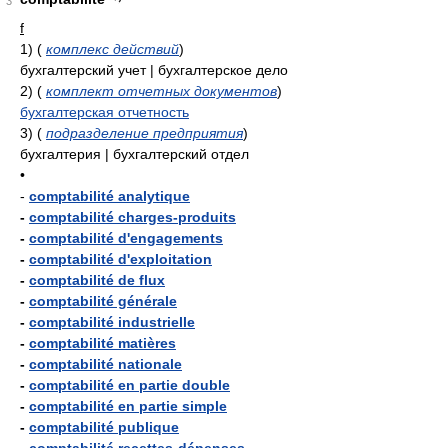
3
f
1)
(
комплекс действий
)
бухгалтерский учет | бухгалтерское дело
2)
(
комплект отчетных документов
)
бухгалтерская отчетность
3)
(
подразделение предприятия
)
бухгалтерия | бухгалтерский отдел
•
-
comptabilité analytique
-
comptabilité charges-produits
-
comptabilité d'engagements
-
comptabilité d'exploitation
-
comptabilité de flux
-
comptabilité générale
-
comptabilité industrielle
-
comptabilité matières
-
comptabilité nationale
-
comptabilité en partie double
-
comptabilité en partie simple
-
comptabilité publique