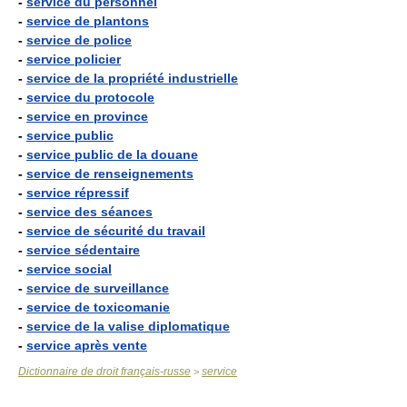
-
service du personnel
-
service de plantons
-
service de police
-
service policier
-
service de la propriété industrielle
-
service du protocole
-
service en province
-
service public
-
service public de la douane
-
service de renseignements
-
service répressif
-
service des séances
-
service de sécurité du travail
-
service sédentaire
-
service social
-
service de surveillance
-
service de toxicomanie
-
service de la valise diplomatique
-
service après vente
Dictionnaire de droit français-russe
service
>