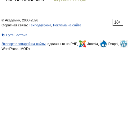
Wikipédia en Français
© Академик, 2000-2026
18+
Обратная связь:
Техподдержка
,
Реклама на сайте
👣 Путешествия
Экспорт словарей на сайты
, сделанные на PHP,
Joomla,
Drupal,
WordPress, MODx.