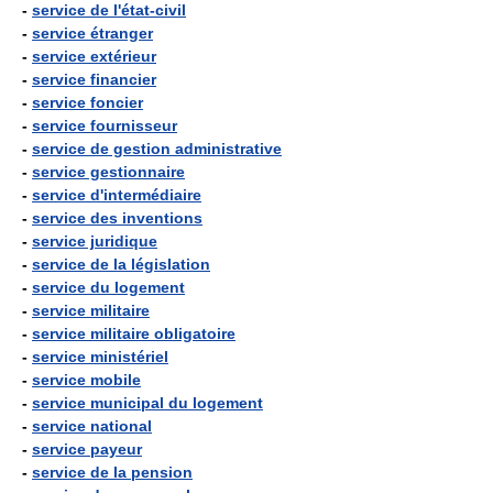
-
service de l'état-civil
-
service étranger
-
service extérieur
-
service financier
-
service foncier
-
service fournisseur
-
service de gestion administrative
-
service gestionnaire
-
service d'intermédiaire
-
service des inventions
-
service juridique
-
service de la législation
-
service du logement
-
service militaire
-
service militaire obligatoire
-
service ministériel
-
service mobile
-
service municipal du logement
-
service national
-
service payeur
-
service de la pension