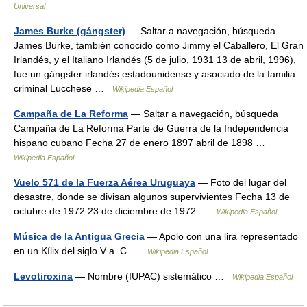
Universal
James Burke (gángster)
— Saltar a navegación, búsqueda
James Burke, también conocido como Jimmy el Caballero, El Gran
Irlandés, y el Italiano Irlandés (5 de julio, 1931 13 de abril, 1996),
fue un gángster irlandés estadounidense y asociado de la familia
criminal Lucchese …
Wikipedia Español
Campaña de La Reforma
— Saltar a navegación, búsqueda
Campaña de La Reforma Parte de Guerra de la Independencia
hispano cubano Fecha 27 de enero 1897 abril de 1898 …
Wikipedia Español
Vuelo 571 de la Fuerza Aérea Uruguaya
— Foto del lugar del
desastre, donde se divisan algunos supervivientes Fecha 13 de
octubre de 1972 23 de diciembre de 1972 …
Wikipedia Español
Música de la Antigua Grecia
— Apolo con una lira representado
en un Kílix del siglo V a. C …
Wikipedia Español
Levotiroxina
— Nombre (IUPAC) sistemático …
Wikipedia Español