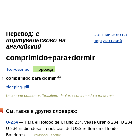
Перевод:
с
с английского на
португальского на
португальский
английский
comprimido+para+dormir
Толкование
Перевод
comprimido para dormir
1
sleeping-pill
Dicionário português (brasileiro)-Inglês
comprimido para dormir
>
См. также в других словарях:
U-234
— Para el isótopo de Uranio 234, véase Uranio 234. U 234
U 234 rindiéndose. Tripulación del USS Sutton en el fondo
Banderas …
Wikipedia Español