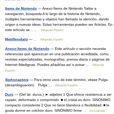
Items de Nintendo
— Anexo:Items de Nintendo Saltar a
navegación, búsqueda A lo largo de la historia de Nintendo,
múltiples herramientas y objetos han llamado la atención, dando
origen a nuevas ideas. Estas herramientas pueden ser ficticias. En
este artículo se… …
Wikipedia Español
Metilfenidato
— …
Wikipedia Español
Anexo:Items de Nintendo
— Este artículo o sección necesita
referencias que aparezcan en una publicación acreditada, como
revistas especializadas, monografías, prensa diaria o páginas de
Internet fidedignas. Puedes añadirlas así o avisar …
Wikipedia
Español
Siphonaptera
— Para otros usos de este término, véase Pulga
(desambiguación). Pulga …
Wikipedia Español
Duro
— (Del lat. durus.) ► adjetivo 1 Que ofrece resistencia a ser
rayado, deformado o comprimido: ■ el cristal es duro. SINÓNIMO
compacto consistente 2 Que no tiene blandura o flexibilidad: ■ le
gusta dormir en colchón duro. SINÓNIMO firme …
Enciclopedia