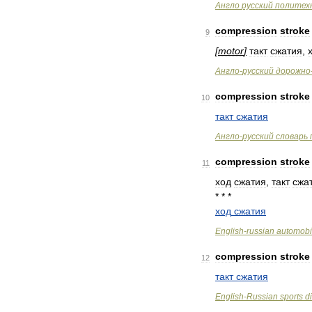
Англо
русский
политех
compression
stroke
9
[
motor
]
такт
сжатия
,
Англо
-
русский
дорожно
compression
stroke
10
такт
сжатия
Англо
-
русский
словарь
compression
stroke
11
ход
сжатия
,
такт
сжа
* * *
ход
сжатия
English
-
russian
automobi
compression
stroke
12
такт
сжатия
English
-
Russian
sports
d