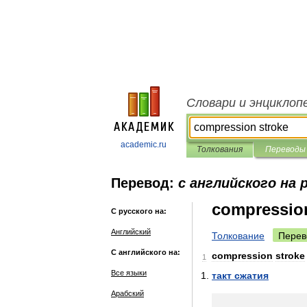
Словари и энциклоп
academic.ru
Толкования
Переводы
Перевод:
с английского на 
compression
С русского на:
Английский
Толкование
Перев
С английского на:
compression
stroke
1
Все языки
такт
сжатия
Арабский