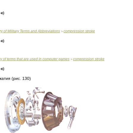
ry
of
Military
Terms
and
Abbreviations
compression
stroke
>
ry
of
terms
that
are
used
in
computer
games
compression
stroke
>
жатия
(
рис
.
130
)