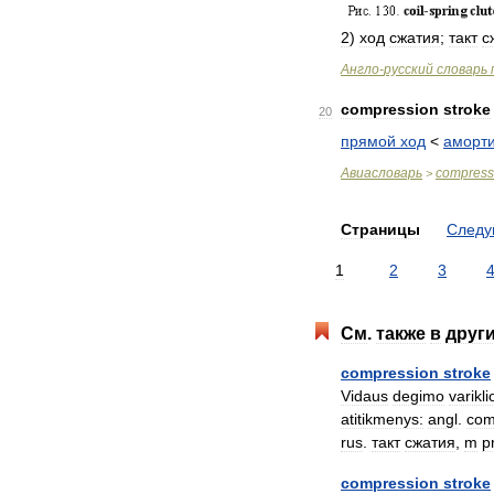
2
)
ход
сжатия
;
такт
с
Англо
-
русский
словарь
compression
stroke
20
прямой
ход
<
аморти
Авиасловарь
compress
>
Страницы
След
1
2
3
См
.
также
в
друг
compression
stroke
Vidaus
degimo
varikli
atitikmenys:
angl
.
com
rus
.
такт
сжатия
,
m
p
compression
stroke