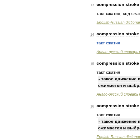
compression
stroke
13
такт
сжатия
,
ход
сжа
English
-
Russian
dictiona
compression
stroke
14
такт
сжатия
Англо
-
русский
словарь
compression
stroke
15
такт
сжатия
-
такое
движение
сжимается
и
выбр
Англо
-
русский
словарь
compression
stroke
16
такт
сжатия
-
такое
движение
сжимается
и
выбр
English
-
Russian
dictiona