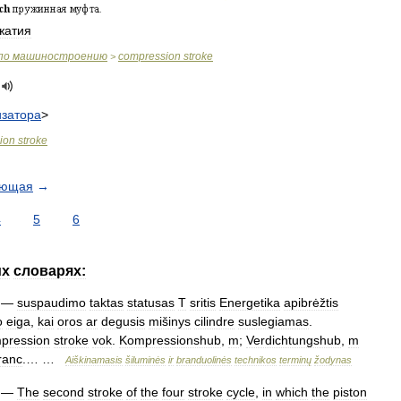
жатия
по
машиностроению
compression
stroke
>
затора
>
ion
stroke
ующая
→
4
5
6
их
словарях:
—
suspaudimo
taktas
statusas
T
sritis
Energetika
apibrėžtis
o
eiga
,
kai
oros
ar
degusis
mišinys
cilindre
suslegiamas
.
pression
stroke
vok
.
Kompressionshub
,
m
;
Verdichtungshub
,
m
ranc
.… …
Aiškinamasis
šiluminės
ir
branduolinės
technikos
terminų
žodynas
—
The
second
stroke
of
the
four
stroke
cycle
,
in
which
the
piston