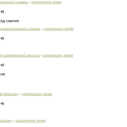
нический
словарь
compression
stroke
>
ход
сжатия
-
транспортный
словарь
compression
stroke
>
по
гражданской
авиации
compression
stroke
>
тия
le
dictionary
compression
stroke
>
ictionary
compression
stroke
>