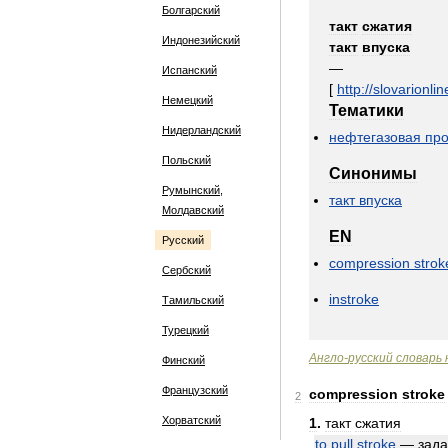
Болгарский
такт
сжатия
Индонезийский
такт
впуска
—
Испанский
[
http:
//
slovarionlin
Немецкий
Тематики
Нидерландский
нефтегазовая
пр
Польский
Синонимы
Румынский,
такт
впуска
Молдавский
EN
Русский
compression
strok
Сербский
instroke
Тамильский
Турецкий
Англо
-
русский
словарь
Финский
Французский
compression
stroke
2
Хорватский
1
.
такт
сжатия
to
pull
stroke
—
зада