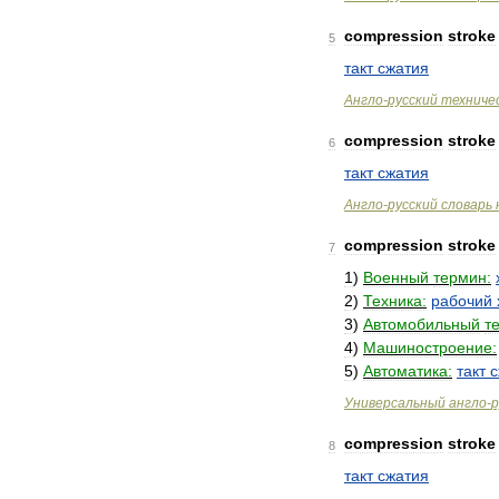
compression
stroke
5
такт
сжатия
Англо
-
русский
техниче
compression
stroke
6
такт
сжатия
Англо
-
русский
словарь
compression
stroke
7
1
)
Военный
термин:
2
)
Техника:
рабочий
3
)
Автомобильный
т
4
)
Машиностроение:
5
)
Автоматика:
такт
с
Универсальный
англо
-
р
compression
stroke
8
такт
сжатия