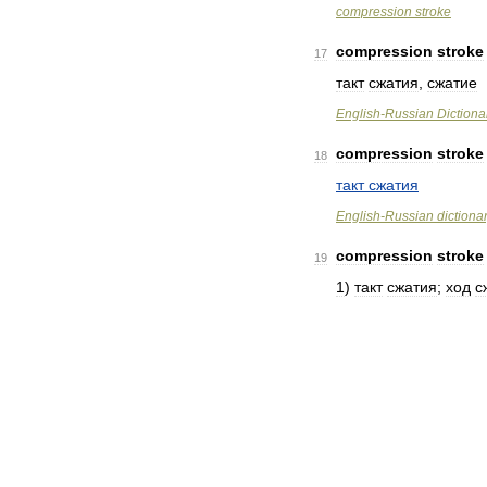
compression
stroke
compression
stroke
17
такт
сжатия
,
сжатие
English
-
Russian
Dictiona
compression
stroke
18
такт
сжатия
English
-
Russian
dictiona
compression
stroke
19
1
)
такт
сжатия
;
ход
с