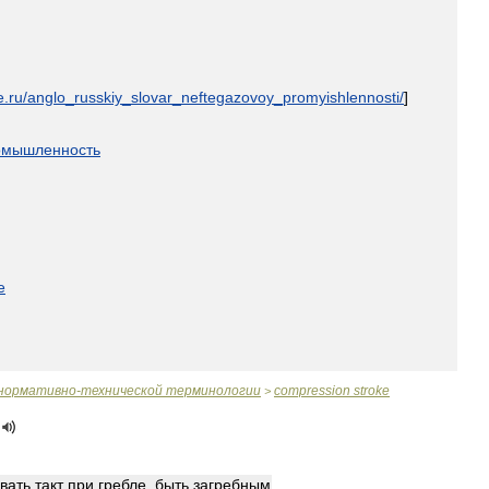
e
.
ru
/
anglo
_
russkiy
_
slovar
_
neftegazovoy
_
promyishlennosti
/
]
омышленность
e
нормативно
-
технической
терминологии
compression
stroke
>
вать
такт
при
гребле
,
быть
загребным