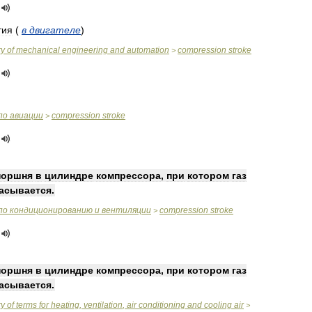
тия
(
в
двигателе
)
ry
of
mechanical
engineering
and
automation
compression
stroke
>
по
авиации
compression
stroke
>
поршня
в
цилиндре
компрессора
,
при
котором
газ
асывается
.
по
кондиционированию
и
вентиляции
compression
stroke
>
поршня
в
цилиндре
компрессора
,
при
котором
газ
асывается
.
ry
of
terms
for
heating
,
ventilation
,
air
conditioning
and
cooling
air
>