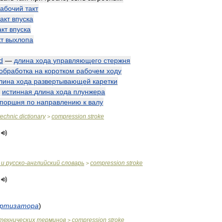
абочий
такт
такт
впуска
акт
впуска
кт
выхлопа
d
—
длина
хода
управляющего
стержня
обработка
на
коротком
рабочем
ходу
лина
хода
развертывающей
каретки
—
истинная
длина
хода
плунжера
поршня
по
направлению
к
валу
technic
dictionary
compression
stroke
>
и
русско
-
английский
словарь
compression
stroke
>
ртизатора
)
технических
терминов
compression
stroke
>