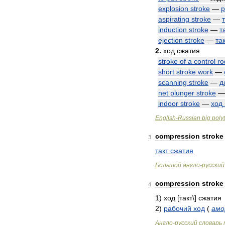
explosion
stroke
—
р
aspirating
stroke
—
induction
stroke
—
т
ejection
stroke
—
та
2
.
ход
сжатия
stroke
of
a
control
ro
short
stroke
work
—
scanning
stroke
—
д
net
plunger
stroke
indoor
stroke
—
ход
English
-
Russian
big
poly
compression
stroke
3
такт
сжатия
Большой
англо
-
русский
compression
stroke
4
1
)
ход
[
такт
\]
сжатия
2
)
рабочий
ход
(
амо
Англо
-
русский
словарь