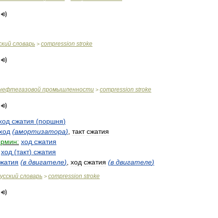
ский
словарь
compression
stroke
>
нефтегазовой
промышленности
compression
stroke
>
ход
сжатия
(
поршня
)
ход
(
амортизатора
)
,
такт
сжатия
ермин:
ход
сжатия
ход
(
такт
)
сжатия
жатия
(
в
двигателе
)
,
ход
сжатия
(
в
двигателе
)
усский
словарь
compression
stroke
>