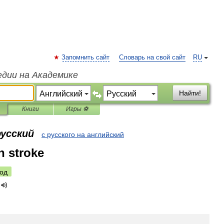
Запомнить сайт
Словарь на свой сайт
RU
едии на Академике
Найти!
Книги
Игры ⚽
русский
с русского на английский
 stroke
од