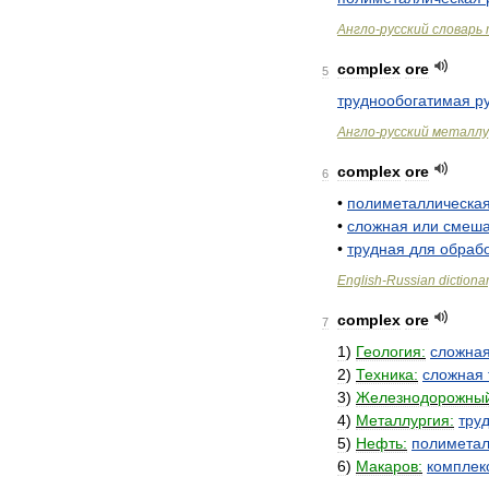
Англо
-
русский
словарь
complex
ore
5
труднообогатимая
р
Англо
-
русский
металлу
complex
ore
6
•
полиметаллическа
•
сложная
или
смеш
•
трудная
для
обраб
English
-
Russian
dictiona
complex
ore
7
1
)
Геология:
сложна
2
)
Техника:
сложная
3
)
Железнодорожны
4
)
Металлургия:
тру
5
)
Нефть:
полиметал
6
)
Макаров:
комплек