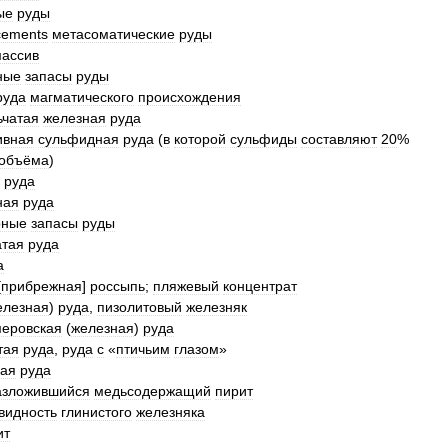
ые
руды
cements
метасоматические
руды
ассив
ные
запасы
руды
руда
магматического
происхождения
ьчатая
железная
руда
ивная
сульфидная
руда
(
в
которой
сульфиды
составляют
20
%
объёма
)
руда
ная
руда
рные
запасы
руды
атая
руда
а
[
прибрежная
]
россыпь
;
пляжевый
концентрат
елезная
)
руда
,
пизолитовый
железняк
меровская
(
железная
)
руда
тая
руда
,
руда
с
«
птичьим
глазом
»
вая
руда
азложившийся
медьсодержащий
пирит
видность
глинистого
железняка
ит