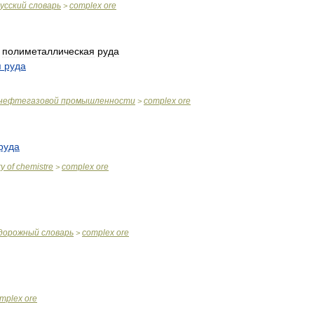
усский
словарь
complex
ore
>
)
полиметаллическая
руда
я
руда
нефтегазовой
промышленности
complex
ore
>
руда
ry
of
chemistre
complex
ore
>
дорожный
словарь
complex
ore
>
mplex
ore