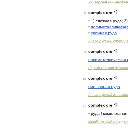
Универсальный
англо
-
р
complex
ore
8
•
1
)
сложная
руда
;
2
•
полиметаллическа
•
сложная
руда
Англо
-
русский
словарь
complex
ore
9
полиметаллическая
English
-
Russian
dictiona
complex
ore
10
смешанная
руда
Англо
-
русский
железно
complex
ore
11
•
руда
f
комплексная
Metallurgy
dictionary
co
>