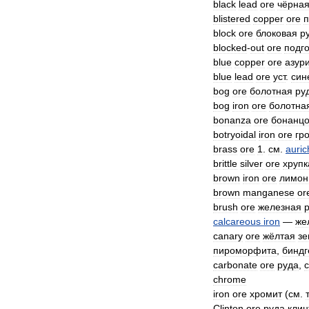
black
lead
ore
чёрна
blistered
copper
ore
п
block
ore
блоковая
р
blocked
-
out
ore
подг
blue
copper
ore
азури
blue
lead
ore
уст
.
син
bog
ore
болотная
ру
bog
iron
ore
болотна
bonanza
ore
бонанц
botryoidal
iron
ore
гр
brass
ore
1
.
см
.
auric
brittle
silver
ore
хрупк
brown
iron
ore
лимон
brown
manganese
or
brush
ore
железная
calcareous
iron
—
же
canary
ore
жёлтая
зе
пироморфита
,
биндг
carbonate
ore
руда
,
chrome
iron
ore
хромит
(
см
.
Clinton
ore
руда
клин