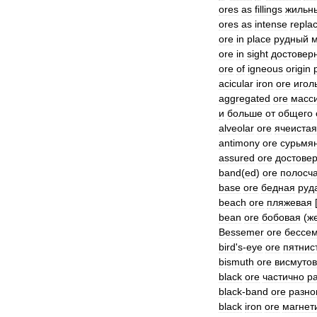
ores
as
fillings
жильн
ores
as
intense
repla
ore
in
place
рудный
м
ore
in
sight
достовер
ore
of
igneous
origin
acicular
iron
ore
игол
aggregated
ore
масс
и
больше
от
общего
alveolar
ore
ячеистая
antimony
ore
сурьмя
assured
ore
достове
band
(
ed
)
ore
полосч
base
ore
бедная
руд
beach
ore
пляжевая
bean
ore
бобовая
(
ж
Bessemer
ore
бессе
bird
'
s
-
eye
ore
пятнис
bismuth
ore
висмуто
black
ore
частично
р
black
-
band
ore
разно
black
iron
ore
магнет