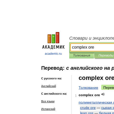
Словари и энциклоп
academic.ru
Толкования
Переводы
Перевод:
с английского на 
complex or
С русского на:
Английский
Толкование
Перев
С английского на:
complex
ore
1
Все языки
полиметаллическая
crude
ore
—
сырая
Испанский
lean
ore
—
бедная