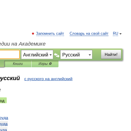
Запомнить сайт
Словарь на свой сайт
RU
едии на Академике
Найти!
Книги
Игры ⚽
русский
с русского на английский
e
од
руда
руда
руда