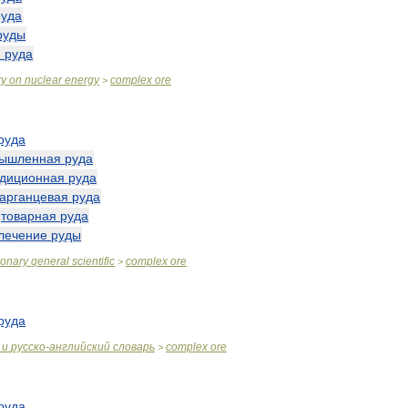
руда
руды
я
руда
ry
on
nuclear
energy
complex
ore
>
руда
ышленная
руда
ндиционная
руда
арганцевая
руда
—
товарная
руда
лечение
руды
ionary
general
scientific
complex
ore
>
руда
и
русско
-
английский
словарь
complex
ore
>
руда