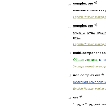
complex
ore
12
полиметаллическая
English
-
Russian
mining
d
complex
ore
13
сложная
руда
,
трудн
руда
English
-
Russian
mining
d
multi
-
component
co
14
Общая
лексика:
мно
Универсальный
англо
-
р
iron
complex
ore
15
железная
комплексн
English
-
Russian
mining
d
ore
16
1
.
руда
2
.
рудный
ми