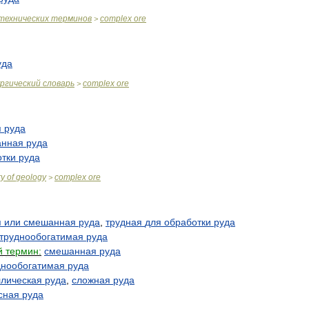
технических
терминов
complex
ore
>
уда
ргический
словарь
complex
ore
>
я
руда
анная
руда
отки
руда
ry
of
geology
complex
ore
>
я
или
смешанная
руда
,
трудная
для
обработки
руда
труднообогатимая
руда
й
термин:
смешанная
руда
днообогатимая
руда
лическая
руда
,
сложная
руда
сная
руда