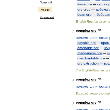
Польский
loose
ore
—
сырая
ore
crop
—
добыча
Русский
bean
ore
—
бобова
Украинский
English
-
Russian
dictiona
complex
ore
2
полиметаллическая
payable
ore
—
пром
amenable
ore
—
ко
manganese
ore
—
м
merchantable
ore
ore
extraction
—
изв
The
English
-
Russian
dict
complex
ore
3
полиметаллическая
Большой
англо
-
русский
complex
ore
4
полиметаллическая