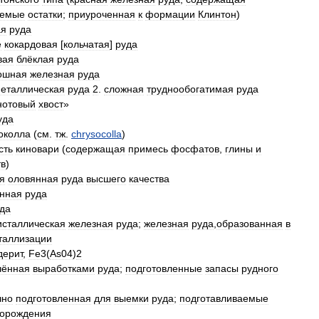
аемые
остатки
;
приуроченная
к
формации
Клинтон
)
ая
руда
e
кокардовая
[
кольчатая
]
руда
вая
блёклая
руда
ошная
железная
руда
еталлическая
руда
2
.
сложная
труднообогатимая
руда
нотовый
хвост
»
уда
околла
(
см
.
тж
.
chrysocolla
)
сть
киновари
(
содержащая
примесь
фосфатов
,
глины
и
тв
)
я
оловянная
руда
высшего
качества
нная
руда
да
исталлическая
железная
руда
;
железная
руда
,
образованная
в
таллизации
дерит
,
Fe3
(
As04
)
2
чённая
выработками
руда
;
подготовленные
запасы
рудного
чно
подготовленная
для
выемки
руда
;
подготавливаемые
орождения