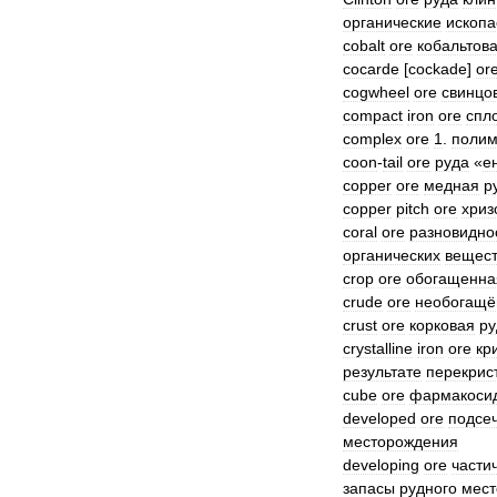
органические
ископ
cobalt
ore
кобальтов
cocarde
[
cockade
]
or
cogwheel
ore
свинцо
compact
iron
ore
спл
complex
ore
1
.
полим
coon
-
tail
ore
руда
«
е
copper
ore
медная
р
copper
pitch
ore
хриз
coral
ore
разновидно
органических
вещес
crop
ore
обогащенна
crude
ore
необогащё
crust
ore
корковая
ру
crystalline
iron
ore
кр
результате
перекрис
cube
ore
фармакоси
developed
ore
подсе
месторождения
developing
ore
части
запасы
рудного
мест