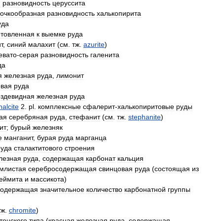
я
разновидность
церуссита
очкообразная
разновидность
халькопирита
уда
отовленная
к
выемке
руда
т
,
синий
малахит
(
см
.
тж
.
azurite
)
евато
-
серая
разновидность
галенита
да
я
железная
руда
,
лимонит
овая
руда
оздевидная
железная
руда
halcite
2
.
pl
.
комплексные
сфалерит
-
халькопиритовые
руды
ая
серебряная
руда
,
стефанит
(
см
.
тж
.
stephanite
)
ит
;
бурый
железняк
e
манганит
,
бурая
руда
марганца
руда
сталактитового
строения
лезная
руда
,
содержащая
карбонат
кальция
млистая
серебросодержащая
свинцовая
руда
(
состоящая
из
еймита
и
массикота
)
содержащая
значительное
количество
карбонатной
группы
тж
.
chromite
)
тонского
типа
(
красная
железная
руда
,
содержащая