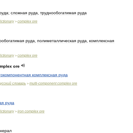
руда
;
сложная
руда
,
труднообогатимая
руда
ictionary
complex
ore
>
ообогатимая
руда
,
полиметаллическая
руда
,
комплексная
ictionary
complex
ore
>
mplex
ore
гокомпонентная
комплексная
руда
усский
словарь
multi
-
component
complex
ore
>
ая
руда
ictionary
iron
complex
ore
>
нерал