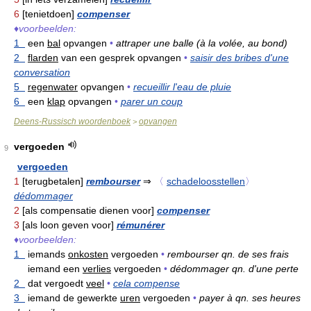
6
[tenietdoen]
compenser
♦
voorbeelden:
1
een
bal
opvangen
•
attraper une balle (à la volée, au bond)
2
flarden
van een gesprek opvangen
•
saisir des bribes d'une
conversation
5
regenwater
opvangen
•
recueillir l'eau de pluie
6
een
klap
opvangen
•
parer un coup
Deens-Russisch woordenboek
opvangen
>
vergoeden
9
vergoeden
1
[terugbetalen]
rembourser
⇒
〈
schadeloosstellen
〉
dédommager
2
[als compensatie dienen voor]
compenser
3
[als loon geven voor]
rémunérer
♦
voorbeelden:
1
iemands
onkosten
vergoeden
•
rembourser qn. de ses frais
iemand een
verlies
vergoeden
•
dédommager qn. d'une perte
2
dat vergoedt
veel
•
cela compense
3
iemand de gewerkte
uren
vergoeden
•
payer à qn. ses heures