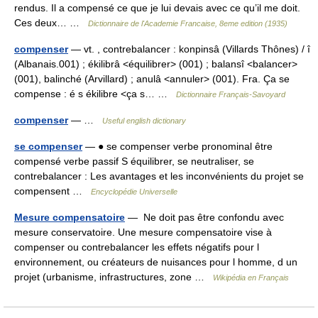
rendus. Il a compensé ce que je lui devais avec ce qu’il me doit.
Ces deux… …
Dictionnaire de l'Academie Francaise, 8eme edition (1935)
compenser
— vt. , contrebalancer : konpinsâ (Villards Thônes) / î
(Albanais.001) ; ékilibrâ <équilibrer> (001) ; balansî <balancer>
(001), balinché (Arvillard) ; anulâ <annuler> (001). Fra. Ça se
compense : é s ékilibre <ça s… …
Dictionnaire Français-Savoyard
compenser
— …
Useful english dictionary
se compenser
— ● se compenser verbe pronominal être
compensé verbe passif S équilibrer, se neutraliser, se
contrebalancer : Les avantages et les inconvénients du projet se
compensent …
Encyclopédie Universelle
Mesure compensatoire
— Ne doit pas être confondu avec
mesure conservatoire. Une mesure compensatoire vise à
compenser ou contrebalancer les effets négatifs pour l
environnement, ou créateurs de nuisances pour l homme, d un
projet (urbanisme, infrastructures, zone …
Wikipédia en Français