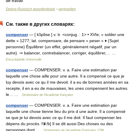
de travail
Deens-Russisch woordenboek
vergoeden
>
См. также в других словарях:
compenser
— [ kɔ̃pɑ̃se ] v. tr. <conjug. : 1> • XVIe; « solder une
dette » 1277; lat. compensare, de pensare « peser » ♦ (Sujet
personne) Équilibrer (un effet, généralement négatif, par un
autre). ⇒ balancer, contrebalancer, corriger, équilibrer,… …
Encyclopédie Universelle
compenser
— COMPENSER. v. a. Faire une estimation par
laquelle une chose aille pour une autre. Il a compensé ce que je
luy devois avec ce qu il me devoit. il a eu de bonnes années en sa
recepte, il en a eu de mauvaises, les unes compensent les autres.
le… …
Dictionnaire de l'Académie française
compenser
— COMPENSER. v. a. Faire une estimation par
laquelle une chose tienne lieu du prix d une autre. Il a compensé
se que je lui devois avec ce qu il me doit. Il faut compenser les
dépens du procès. f♛/b] Il se dit aussi Des choses ou des
personnes dont …
Dictionnaire de l'Académie Française 1798