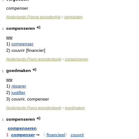
compenser
Nederlands-Franse woordenlijst
vergoeden
>
compenseren
4
ww
1)
compenser
2)
couvrir [financier]
Nederlands-Frans woordenboek
compenseren
>
goedmaken
5
ww
1)
réparer
2)
justifier
3)
couvrir, compenser
Nederlands-Frans woordenboek
goedmaken
>
compenseren
6
compenseren
1
compenser
⇒
〈
financieel
〉
couvrir