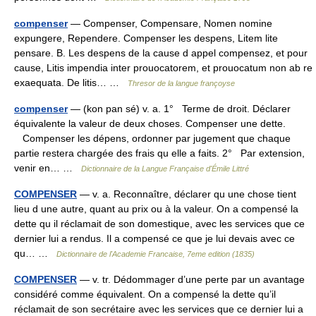
compenser
— Compenser, Compensare, Nomen nomine
expungere, Rependere. Compenser les despens, Litem lite
pensare. B. Les despens de la cause d appel compensez, et pour
cause, Litis impendia inter prouocatorem, et prouocatum non ab re
exaequata. De litis… …
Thresor de la langue françoyse
compenser
— (kon pan sé) v. a. 1° Terme de droit. Déclarer
équivalente la valeur de deux choses. Compenser une dette.
Compenser les dépens, ordonner par jugement que chaque
partie restera chargée des frais qu elle a faits. 2° Par extension,
venir en… …
Dictionnaire de la Langue Française d'Émile Littré
COMPENSER
— v. a. Reconnaître, déclarer qu une chose tient
lieu d une autre, quant au prix ou à la valeur. On a compensé la
dette qu il réclamait de son domestique, avec les services que ce
dernier lui a rendus. Il a compensé ce que je lui devais avec ce
qu… …
Dictionnaire de l'Academie Francaise, 7eme edition (1835)
COMPENSER
— v. tr. Dédommager d’une perte par un avantage
considéré comme équivalent. On a compensé la dette qu’il
réclamait de son secrétaire avec les services que ce dernier lui a