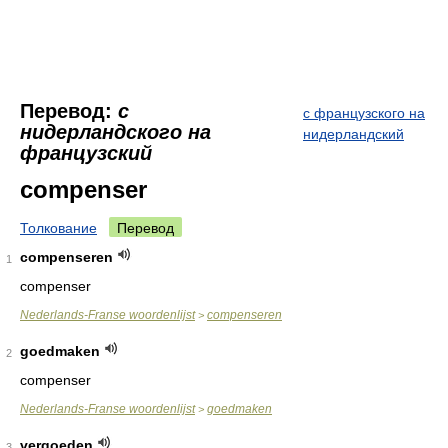
Перевод:
с
с французского на
нидерландского на
нидерландский
французский
compenser
Толкование
Перевод
compenseren
1
compenser
Nederlands-Franse woordenlijst
compenseren
>
goedmaken
2
compenser
Nederlands-Franse woordenlijst
goedmaken
>
vergoeden
3