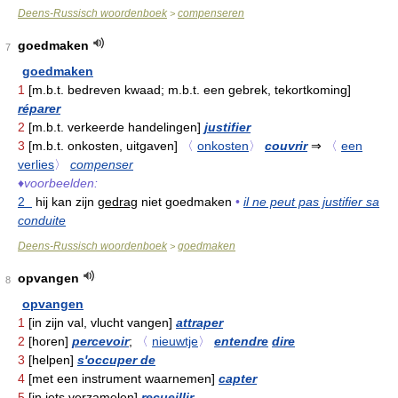
Deens-Russisch woordenboek
compenseren
>
goedmaken
7
goedmaken
1
[m.b.t. bedreven kwaad; m.b.t. een gebrek, tekortkoming]
réparer
2
[m.b.t. verkeerde handelingen]
justifier
3
[m.b.t. onkosten, uitgaven]
〈
onkosten
〉
couvrir
⇒
〈
een
verlies
〉
compenser
♦
voorbeelden:
2
hij kan zijn
gedrag
niet goedmaken
•
il ne peut pas justifier sa
conduite
Deens-Russisch woordenboek
goedmaken
>
opvangen
8
opvangen
1
[in zijn val, vlucht vangen]
attraper
2
[horen]
percevoir
;
〈
nieuwtje
〉
entendre
dire
3
[helpen]
s'occuper de
4
[met een instrument waarnemen]
capter
5
[in iets verzamelen]
recueillir