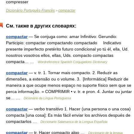
compresser
Dicionário Português-Francês
compactar
>
См. также в других словарях:
compactar
— Se conjuga como: amar Infinitivo: Gerundio:
Participio: compactar compactando compactado Indicativo
presente imperfecto pretérito futuro condicional yo tú él, ella, Ud.
nosotros vosotros ellos, ellas, Uds. compacto compactas
compacta… …
Wordreference Spanish Conjugations Dictionary
compactar
— v. tr. 1. Tornar mais compacto. 2. Reduzir as
dimensões, a extensão ou o volume. 3. [Informática] Reduzir de
maneira a que ocupe menos espaço no suporte físico sem que se
perca informação. = COMPRIMIR • v. tr. e pron. 4. Juntar ou juntar
se… …
Dicionário da Língua Portuguesa
compactar
— verbo transitivo 1. Hacer (una persona o una cosa)
compacta [una cosa]: Es más fácil enviar los archivos después de
compactarlos …
Diccionario Salamanca de la Lengua Española
compactar
— tr. Hacer compacto algo …
Diccionario de la lengua