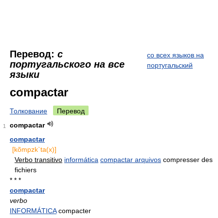
Перевод:
с
со всех языков на
португальского на все
португальский
языки
compactar
Толкование
Перевод
compactar
1
compactar
[kõmpzk`ta(x)]
Verbo transitivo
informática
compactar arquivos
compresser des
fichiers
* * *
compactar
verbo
INFORMÁTICA
compacter