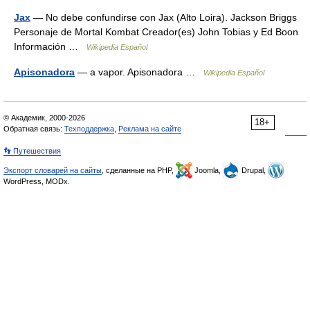
Jax
— No debe confundirse con Jax (Alto Loira). Jackson Briggs
Personaje de Mortal Kombat Creador(es) John Tobias y Ed Boon
Información …
Wikipedia Español
Apisonadora
— a vapor. Apisonadora …
Wikipedia Español
© Академик, 2000-2026
18+
Обратная связь:
Техподдержка
,
Реклама на сайте
👣 Путешествия
Экспорт словарей на сайты
, сделанные на PHP,
Joomla,
Drupal,
WordPress, MODx.