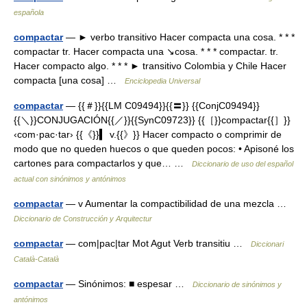
española
compactar
— ► verbo transitivo Hacer compacta una cosa. * * *
compactar tr. Hacer compacta una ↘cosa. * * * compactar. tr.
Hacer compacto algo. * * * ► transitivo Colombia y Chile Hacer
compacta [una cosa] …
Enciclopedia Universal
compactar
— {{＃}}{{LM C09494}}{{〓}} {{ConjC09494}}
{{＼}}CONJUGACIÓN{{／}}{{SynC09723}} {{［}}compactar{{］}}
‹com·pac·tar› {{《}}▍ v.{{》}} Hacer compacto o comprimir de
modo que no queden huecos o que queden pocos: • Apisoné los
cartones para compactarlos y que… …
Diccionario de uso del español
actual con sinónimos y antónimos
compactar
— v Aumentar la compactibilidad de una mezcla …
Diccionario de Construcción y Arquitectur
compactar
— com|pac|tar Mot Agut Verb transitiu …
Diccionari
Català-Català
compactar
— Sinónimos: ■ espesar …
Diccionario de sinónimos y
antónimos