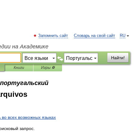
Запомнить сайт
Словарь на свой сайт
RU
едии на Академике
Найти!
Книги
Игры ⚽
а португальский
rquivos
ь во всех возможных языках
оисковый запрос.