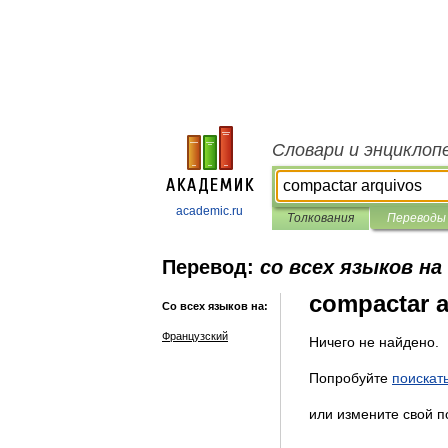
Словари и энциклоп
academic.ru
Толкования
Переводы
Перевод:
со всех языков н
compactar a
Со всех языков на:
Французский
Ничего не найдено.
Попробуйте
поискат
или измените свой п