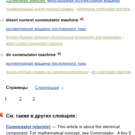
Солнечная энергия:
многофазная коллекторная машина
Универсальный англо-русский словарь
polyphase commutator machine
>
direct current commutator machine
19
коллекторная машина постоянного тока
English-Russian dictionary of mechanical engineering and automation
>
direct current commutator machine
dc commutator machine
20
коллекторная машина постоянного тока
Англо-русский словарь по электроэнергетике
dc commutator machine
>
Страницы
Следующая
→
1
2
3
См. также в других словарях:
Commutator (electric)
— This article is about the electrical
component. For mathematical concept, see Commutator . A tiny 5