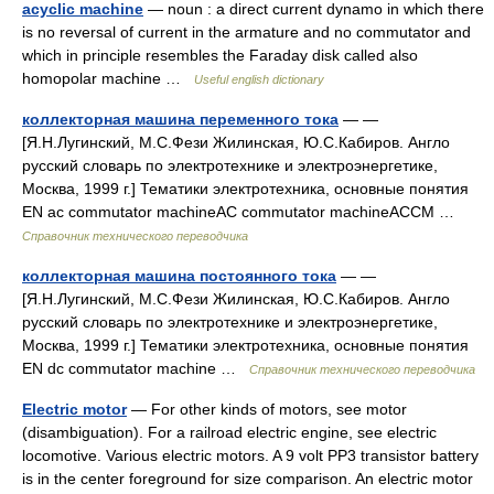
acyclic machine
— noun : a direct current dynamo in which there
is no reversal of current in the armature and no commutator and
which in principle resembles the Faraday disk called also
homopolar machine …
Useful english dictionary
коллекторная машина переменного тока
— —
[Я.Н.Лугинский, М.С.Фези Жилинская, Ю.С.Кабиров. Англо
русский словарь по электротехнике и электроэнергетике,
Москва, 1999 г.] Тематики электротехника, основные понятия
EN ac commutator machineAC commutator machineACCM …
Справочник технического переводчика
коллекторная машина постоянного тока
— —
[Я.Н.Лугинский, М.С.Фези Жилинская, Ю.С.Кабиров. Англо
русский словарь по электротехнике и электроэнергетике,
Москва, 1999 г.] Тематики электротехника, основные понятия
EN dc commutator machine …
Справочник технического переводчика
Electric motor
— For other kinds of motors, see motor
(disambiguation). For a railroad electric engine, see electric
locomotive. Various electric motors. A 9 volt PP3 transistor battery
is in the center foreground for size comparison. An electric motor