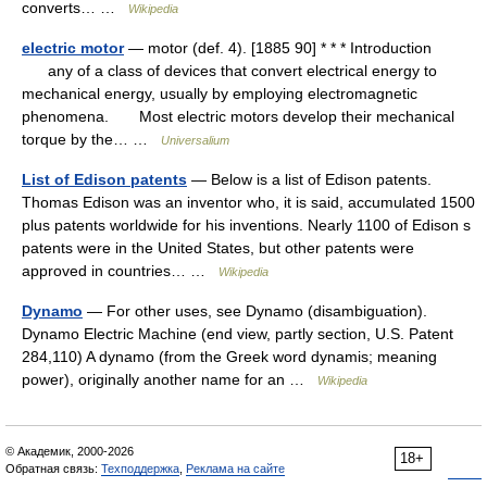
converts… …
Wikipedia
electric motor
— motor (def. 4). [1885 90] * * * Introduction
any of a class of devices that convert electrical energy to
mechanical energy, usually by employing electromagnetic
phenomena. Most electric motors develop their mechanical
torque by the… …
Universalium
List of Edison patents
— Below is a list of Edison patents.
Thomas Edison was an inventor who, it is said, accumulated 1500
plus patents worldwide for his inventions. Nearly 1100 of Edison s
patents were in the United States, but other patents were
approved in countries… …
Wikipedia
Dynamo
— For other uses, see Dynamo (disambiguation).
Dynamo Electric Machine (end view, partly section, U.S. Patent
284,110) A dynamo (from the Greek word dynamis; meaning
power), originally another name for an …
Wikipedia
© Академик, 2000-2026
18+
Обратная связь:
Техподдержка
,
Реклама на сайте