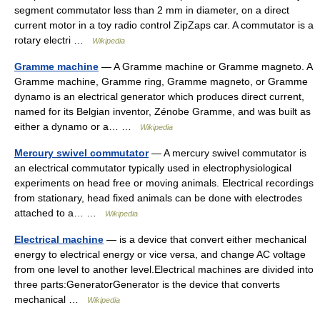
segment commutator less than 2 mm in diameter, on a direct
current motor in a toy radio control ZipZaps car. A commutator is a
rotary electri …
Wikipedia
Gramme machine
— A Gramme machine or Gramme magneto. A
Gramme machine, Gramme ring, Gramme magneto, or Gramme
dynamo is an electrical generator which produces direct current,
named for its Belgian inventor, Zénobe Gramme, and was built as
either a dynamo or a… …
Wikipedia
Mercury swivel commutator
— A mercury swivel commutator is
an electrical commutator typically used in electrophysiological
experiments on head free or moving animals. Electrical recordings
from stationary, head fixed animals can be done with electrodes
attached to a… …
Wikipedia
Electrical machine
— is a device that convert either mechanical
energy to electrical energy or vice versa, and change AC voltage
from one level to another level.Electrical machines are divided into
three parts:GeneratorGenerator is the device that converts
mechanical …
Wikipedia