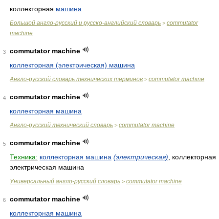
коллекторная
машина
Большой англо-русский и русско-английский словарь
commutator
>
machine
commutator machine
3
коллекторная (электрическая) машина
Англо-русский словарь технических терминов
commutator machine
>
commutator machine
4
коллекторная машина
Англо-русский технический словарь
commutator machine
>
commutator machine
5
Техника:
коллекторная машина
(электрическая)
, коллекторная
электрическая машина
Универсальный англо-русский словарь
commutator machine
>
commutator machine
6
коллекторная машина