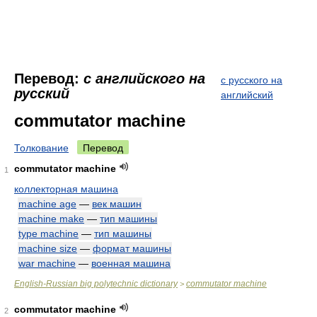
Перевод:
с английского на
с русского на
русский
английский
commutator machine
Толкование
Перевод
commutator machine
1
коллекторная машина
machine age
—
век машин
machine make
—
тип машины
type machine
—
тип машины
machine size
—
формат машины
war machine
—
военная машина
English-Russian big polytechnic dictionary
commutator machine
>
commutator machine
2