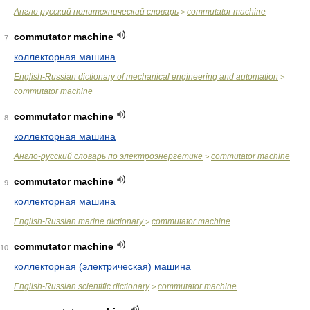
Англо русский политехнический словарь
commutator machine
>
commutator machine
7
коллекторная машина
English-Russian dictionary of mechanical engineering and automation
>
commutator machine
commutator machine
8
коллекторная машина
Англо-русский словарь по электроэнергетике
commutator machine
>
commutator machine
9
коллекторная машина
English-Russian marine dictionary
commutator machine
>
commutator machine
10
коллекторная (электрическая) машина
English-Russian scientific dictionary
commutator machine
>