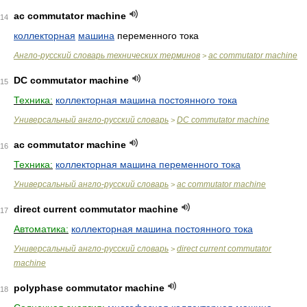
ac commutator machine
14
коллекторная
машина
переменного тока
Англо-русский словарь технических терминов
ac commutator machine
>
DC commutator machine
15
Техника:
коллекторная машина постоянного тока
Универсальный англо-русский словарь
DC commutator machine
>
ac commutator machine
16
Техника:
коллекторная машина переменного тока
Универсальный англо-русский словарь
ac commutator machine
>
direct current commutator machine
17
Автоматика:
коллекторная машина постоянного тока
Универсальный англо-русский словарь
direct current commutator
>
machine
polyphase commutator machine
18