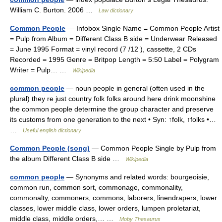
William C. Burton. 2006 …
Law dictionary
Common People
— Infobox Single Name = Common People Artist
= Pulp from Album = Different Class B side = Underwear Released
= June 1995 Format = vinyl record (7 /12 ), cassette, 2 CDs
Recorded = 1995 Genre = Britpop Length = 5:50 Label = Polygram
Writer = Pulp… …
Wikipedia
common people
— noun people in general (often used in the
plural) they re just country folk folks around here drink moonshine
the common people determine the group character and preserve
its customs from one generation to the next • Syn: ↑folk, ↑folks •…
…
Useful english dictionary
Common People (song)
— Common People Single by Pulp from
the album Different Class B side …
Wikipedia
common people
— Synonyms and related words: bourgeoisie,
common run, common sort, commonage, commonality,
commonalty, commoners, commons, laborers, linendrapers, lower
classes, lower middle class, lower orders, lumpen proletariat,
middle class, middle orders,… …
Moby Thesaurus