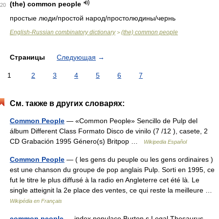
(the) common people
20
простые люди/простой народ/простолюдины/чернь
English-Russian combinatory dictionary
(the) common people
>
Страницы
Следующая
→
1
2
3
4
5
6
7
См. также в других словарях:
Common People
— «Common People» Sencillo de Pulp del
álbum Different Class Formato Disco de vinilo (7 /12 ), casete, 2
CD Grabación 1995 Género(s) Britpop …
Wikipedia Español
Common People
— ( les gens du peuple ou les gens ordinaires )
est une chanson du groupe de pop anglais Pulp. Sorti en 1995, ce
fut le titre le plus diffusé à la radio en Angleterre cet été là. Le
single atteignit la 2e place des ventes, ce qui reste la meilleure …
Wikipédia en Français
common people
— index populace Burton s Legal Thesaurus.