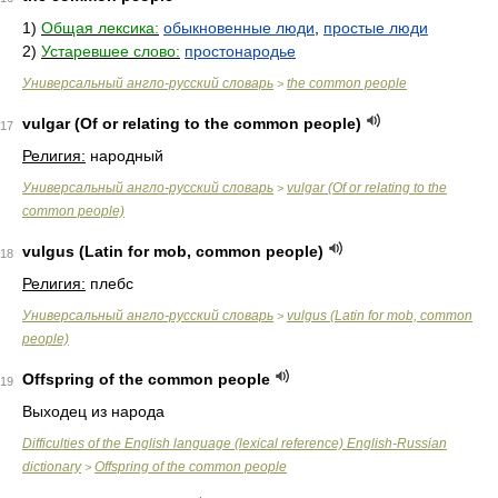
1)
Общая лексика:
обыкновенные люди
,
простые люди
2)
Устаревшее слово:
простонародье
Универсальный англо-русский словарь
the common people
>
vulgar (Of or relating to the common people)
17
Религия:
народный
Универсальный англо-русский словарь
vulgar (Of or relating to the
>
common people)
vulgus (Latin for mob, common people)
18
Религия:
плебс
Универсальный англо-русский словарь
vulgus (Latin for mob, common
>
people)
Offspring of the common people
19
Выходец из народа
Difficulties of the English language (lexical reference) English-Russian
dictionary
Offspring of the common people
>