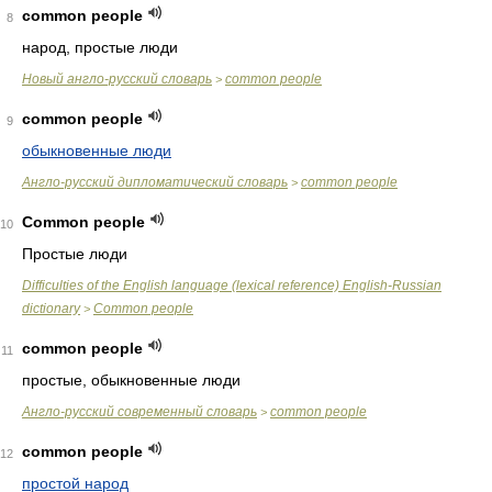
common people
8
народ, простые люди
Новый англо-русский словарь
common people
>
common people
9
обыкновенные люди
Англо-русский дипломатический словарь
common people
>
Common people
10
Простые люди
Difficulties of the English language (lexical reference) English-Russian
dictionary
Common people
>
common people
11
простые, обыкновенные люди
Англо-русский современный словарь
common people
>
common people
12
простой народ