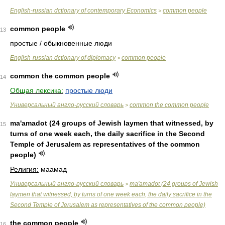
English-russian dctionary of contemporary Economics
common people
>
common people
13
простые / обыкновенные люди
English-russian dctionary of diplomacy
common people
>
common the common people
14
Общая лексика:
простые люди
Универсальный англо-русский словарь
common the common people
>
ma'amadot (24 groups of Jewish laymen that witnessed, by
15
turns of one week each, the daily sacrifice in the Second
Temple of Jerusalem as representatives of the common
people)
Религия:
маамад
Универсальный англо-русский словарь
ma'amadot (24 groups of Jewish
>
laymen that witnessed, by turns of one week each, the daily sacrifice in the
Second Temple of Jerusalem as representatives of the common people)
the common people
16