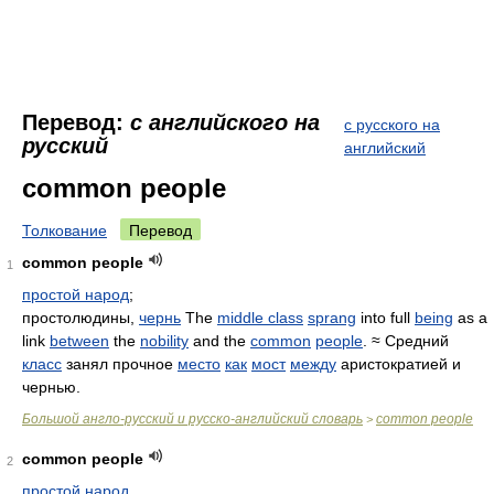
Перевод:
с английского на
с русского на
русский
английский
common people
Толкование
Перевод
common people
1
простой народ
;
простолюдины,
чернь
The
middle class
sprang
into full
being
as a
link
between
the
nobility
and the
common
people
. ≈ Средний
класс
занял прочное
место
как
мост
между
аристократией и
чернью.
Большой англо-русский и русско-английский словарь
common people
>
common people
2
простой народ