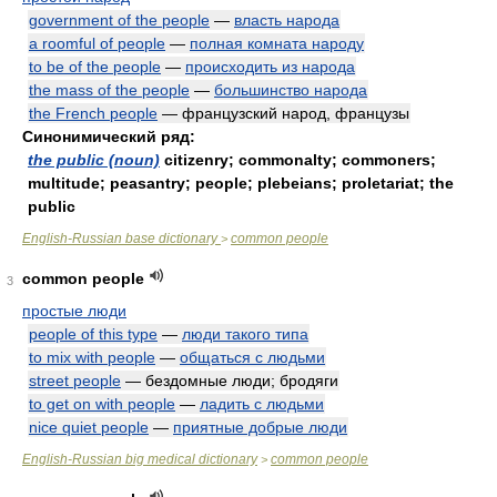
government of the people
—
власть народа
a roomful of people
—
полная комната народу
to be of the people
—
происходить из народа
the mass of the people
—
большинство народа
the French people
— французский народ, французы
Синонимический ряд:
the public (noun)
citizenry; commonalty; commoners;
multitude; peasantry; people; plebeians; proletariat; the
public
English-Russian base dictionary
common people
>
common people
3
простые люди
people of this type
—
люди такого типа
to mix with people
—
общаться с людьми
street people
— бездомные люди; бродяги
to get on with people
—
ладить с людьми
nice quiet people
—
приятные добрые люди
English-Russian big medical dictionary
common people
>