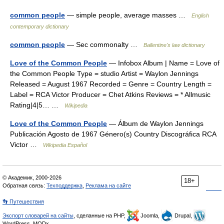
common people
— simple people, average masses …
English
contemporary dictionary
common people
— Sec commonalty …
Ballentine's law dictionary
Love of the Common People
— Infobox Album | Name = Love of
the Common People Type = studio Artist = Waylon Jennings
Released = August 1967 Recorded = Genre = Country Length =
Label = RCA Victor Producer = Chet Atkins Reviews = * Allmusic
Rating|4|5… …
Wikipedia
Love of the Common People
— Álbum de Waylon Jennings
Publicación Agosto de 1967 Género(s) Country Discográfica RCA
Victor …
Wikipedia Español
© Академик, 2000-2026
18+
Обратная связь:
Техподдержка
,
Реклама на сайте
👣 Путешествия
Экспорт словарей на сайты
, сделанные на PHP,
Joomla,
Drupal,
WordPress, MODx.