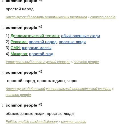
common people
4
простой народ
Англо-русский словарь экономических терминов
common people
>
common people
5
1)
Дипломатический термин:
обыкновенные люди
2)
Реклама:
простой народ
,
простые люди
3)
СМИ:
широкие массы
4)
Макаров:
простой люд
Универсальный англо-русский словарь
common people
>
common people
6
простой народ; простолюдины, чернь
Англо-русский большой универсальный переводческий словарь
>
common people
common people
7
обыкновенные люди, простые люди
Politics english-russian dictionary
common people
>