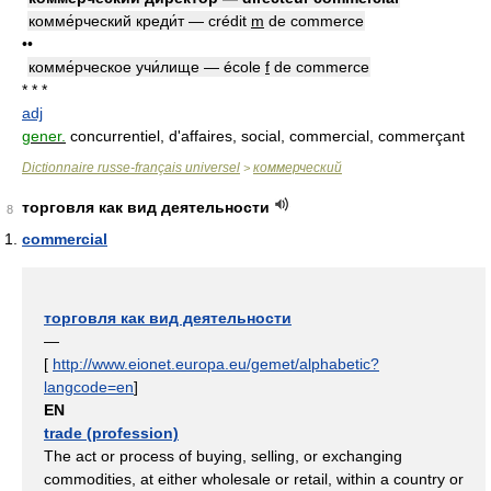
комме́рческий креди́т — crédit
m
de commerce
••
комме́рческое учи́лище — école
f
de commerce
* * *
adj
gener.
concurrentiel, d'affaires, social, commercial, commerçant
Dictionnaire russe-français universel
коммерческий
>
торговля как вид деятельности
8
commercial
торговля как вид деятельности
—
[
http://www.eionet.europa.eu/gemet/alphabetic?
langcode=en
]
EN
trade (profession)
The act or process of buying, selling, or exchanging
commodities, at either wholesale or retail, within a country or