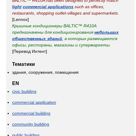
BALTIC™ R410A has been designed to perfectly match
light
commercial applications
such as offices,
restaurants, shopping outlet-villages and supermarkets.
[Lennox]
Крышные кондиционеры BALTIC™ R410A
предназначены для кондиционирования
небольших
общественных зданий
, в которых размещаются
офисы, рестораны, магазины и супермаркеты.
[Перевод Интент]
Тематики
здания, сооружения, помещения
EN
civic building
commercial application
commercial building
community building
public building