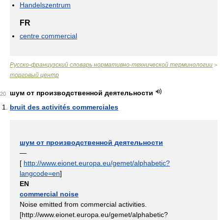
Handelszentrum
FR
centre commercial
Русско-французский словарь нормативно-технической терминологии
>
торговый центр
шум от производственной деятельности
20
bruit des activités commerciales
шум от производственной деятельности
—
[
http://www.eionet.europa.eu/gemet/alphabetic?
langcode=en
]
EN
commercial noise
Noise emitted from commercial activities.
[http://www.eionet.europa.eu/gemet/alphabetic?