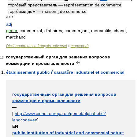
торго́вый представи́тель — représentant
m
de commerce
торго́вый дом — maison
f
de commerce
* * *
adj
gener.
commercial, d'affaires, commerçant, mercantile, chand,
marchand
Dictionnaire russe-français universel
торговый
>
государственный орган для решения вопросов
13
коммерции и промышленности
établissement public ŕ caractčre industriel et commercial
государственный орган для решения вопросов
коммерции и промышленности
—
[
http://www.eionet.europa.eu/gemet/alphabetic?
langcode=en
]
EN
public institution of industrial and commercial nature