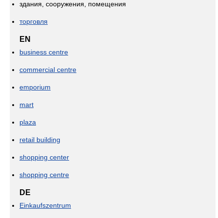
здания, сооружения, помещения
торговля
EN
business centre
commercial centre
emporium
mart
plaza
retail building
shopping center
shopping centre
DE
Einkaufszentrum