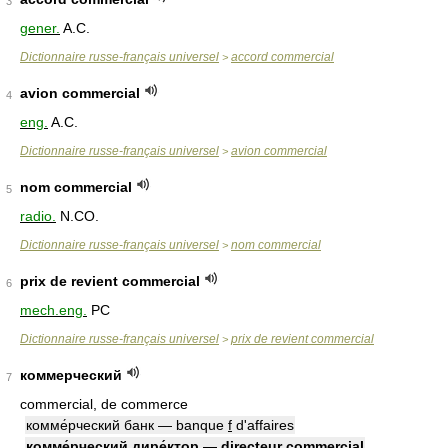
3
gener.
A.C.
Dictionnaire russe-français universel
accord commercial
>
avion commercial
4
eng.
A.C.
Dictionnaire russe-français universel
avion commercial
>
nom commercial
5
radio.
N.CO.
Dictionnaire russe-français universel
nom commercial
>
prix de revient commercial
6
mech.eng.
PC
Dictionnaire russe-français universel
prix de revient commercial
>
коммерческий
7
commercial, de commerce
комме́рческий банк — banque
f
d'affaires
комме́рческий дире́ктор — directeur commercial