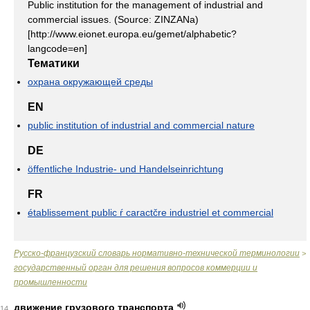
Public institution for the management of industrial and
commercial issues. (Source: ZINZANa)
[http://www.eionet.europa.eu/gemet/alphabetic?
langcode=en]
Тематики
охрана окружающей среды
EN
public institution of industrial and commercial nature
DE
öffentliche Industrie- und Handelseinrichtung
FR
établissement public ŕ caractčre industriel et commercial
Русско-французский словарь нормативно-технической терминологии
>
государственный орган для решения вопросов коммерции и
промышленности
движение грузового транспорта
14