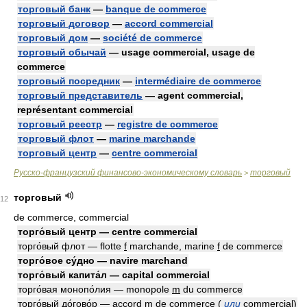
торговый банк
—
banque de commerce
торговый договор
—
accord commercial
торговый дом
—
société de commerce
торговый обычай
— usage commercial, usage de
commerce
торговый посредник
—
intermédiaire de commerce
торговый представитель
— agent commercial,
représentant commercial
торговый реестр
—
registre de commerce
торговый флот
—
marine marchande
торговый центр
—
centre commercial
Русско-французский финансово-экономическому словарь
торговый
>
торговый
12
de commerce, commercial
торго́вый центр — centre commercial
торго́вый флот — flotte
f
marchande, marine
f
de commerce
торго́вое су́дно — navire marchand
торго́вый капита́л — capital commercial
торго́вая монопо́лия — monopole
m
du commerce
торго́вый до́гово́р — accord
m
de commerce
(
или
commercial)