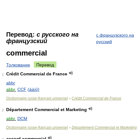
Перевод:
с русского на
с французского на
французский
русский
commercial
Толкование
Перевод
Crédit Commercial de France
1
abbr
abbr.
CCF
(áàíû)
Dictionnaire russe-français universel
Crédit Commercial de France
>
Département Commercial et Marketing
2
abbr.
DCM
Dictionnaire russe-français universel
Département Commercial et Marketing
>
accord commercial