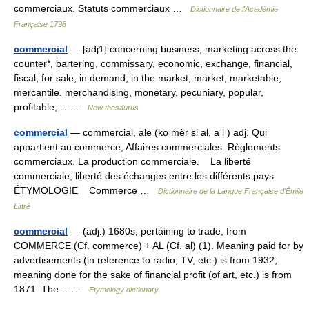
commerciaux. Statuts commerciaux …
Dictionnaire de l'Académie
Française 1798
commercial
— [adj1] concerning business, marketing across the
counter*, bartering, commissary, economic, exchange, financial,
fiscal, for sale, in demand, in the market, market, marketable,
mercantile, merchandising, monetary, pecuniary, popular,
profitable,… …
New thesaurus
commercial
— commercial, ale (ko mèr si al, a l ) adj. Qui
appartient au commerce, Affaires commerciales. Règlements
commerciaux. La production commerciale. La liberté
commerciale, liberté des échanges entre les différents pays.
ÉTYMOLOGIE Commerce …
Dictionnaire de la Langue Française d'Émile
Littré
commercial
— (adj.) 1680s, pertaining to trade, from
COMMERCE (Cf. commerce) + AL (Cf. al) (1). Meaning paid for by
advertisements (in reference to radio, TV, etc.) is from 1932;
meaning done for the sake of financial profit (of art, etc.) is from
1871. The… …
Etymology dictionary