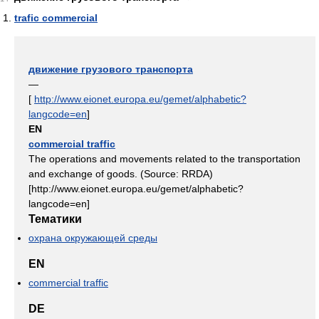
trafic commercial
движение грузового транспорта
—
[
http://www.eionet.europa.eu/gemet/alphabetic?
langcode=en
]
EN
commercial traffic
The operations and movements related to the transportation
and exchange of goods. (Source: RRDA)
[http://www.eionet.europa.eu/gemet/alphabetic?
langcode=en]
Тематики
охрана окружающей среды
EN
commercial traffic
DE