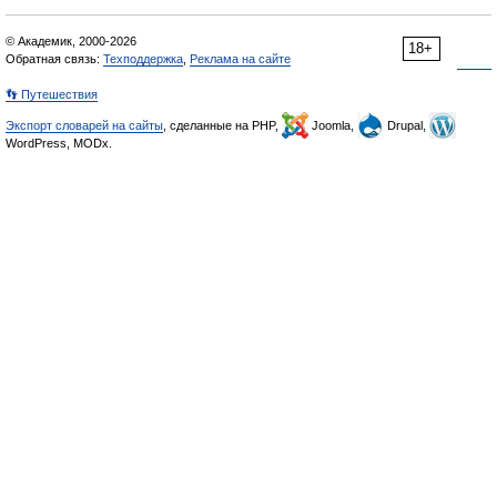
© Академик, 2000-2026
18+
Обратная связь:
Техподдержка
,
Реклама на сайте
👣 Путешествия
Экспорт словарей на сайты
, сделанные на PHP,
Joomla,
Drupal,
WordPress, MODx.