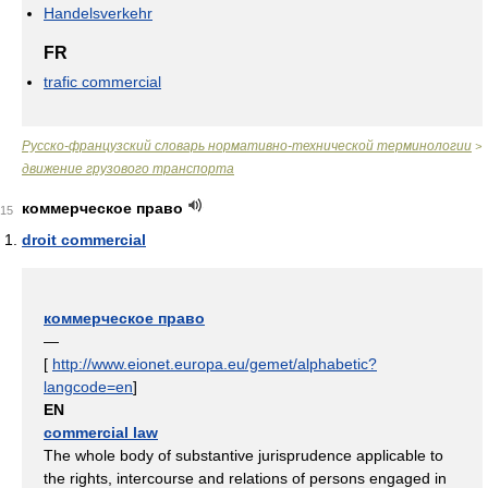
Handelsverkehr
FR
trafic commercial
Русско-французский словарь нормативно-технической терминологии
>
движение грузового транспорта
коммерческое право
15
droit commercial
коммерческое право
—
[
http://www.eionet.europa.eu/gemet/alphabetic?
langcode=en
]
EN
commercial law
The whole body of substantive jurisprudence applicable to
the rights, intercourse and relations of persons engaged in