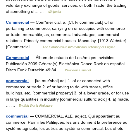
voluntary exchange of goods, services, or both Trade, the trading
of something of… …
Wikipedia
Commercial
— Com*mer cial, a. [Cf. F. commercial.] Of or
pertaining to commerce; carrying on or occupied with commerce
or trade; mercantile; as, commercial advantages; commercial
relations. Princely commercial houses. Macaulay. [1913 Webster]
{Commercial… …
The Collaborative International Dictionary of English
Commercial
— Álbum de estudio de Los Amigos Invisibles
Publicación 2009 Género(s) Electrónica Dance Rock en español
Disco Funk Duración 49:34 …
Wikipedia Español
commercial
— [kə mʉr′shəl] adj. 1. of or connected with
commerce or trade 2. of or having to do with stores, office
buildings, etc. [commercial property] 3. of a lower grade, or for use
in large quantities in industry [commercial sulfuric acid] 4. a) made,
… …
English World dictionary
commercial
— COMMERCIAL, ALE. adject. Qui appartient au
commerce. Parmi les Politiques, les uns donnent la préférence au
système agricole, les autres au système commercial. Les effets