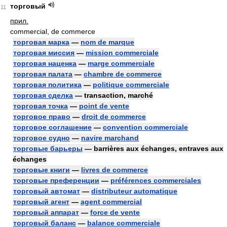
торговый
11
прил.
commercial, de commerce
торговая марка
—
nom de marque
торговая миссия
—
mission commerciale
торговая наценка
—
marge commerciale
торговая палата
—
chambre de commerce
торговая политика
—
politique commerciale
торговая сделка
— transaction, marché
торговая точка
—
point de vente
торговое право
—
droit de commerce
торговое соглашение
—
convention commerciale
торговое судно
—
navire marchand
торговые барьеры
— barrières aux échanges, entraves aux
échanges
торговые книги
—
livres de commerce
торговые преференции
—
préférences commerciales
торговый автомат
—
distributeur automatique
торговый агент
—
agent commercial
торговый аппарат
—
force de vente
торговый баланс
—
balance commerciale