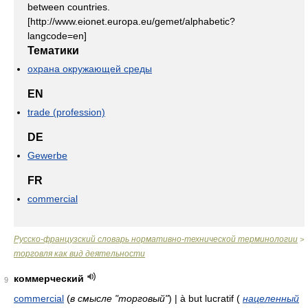
between countries.
[http://www.eionet.europa.eu/gemet/alphabetic?
langcode=en]
Тематики
охрана окружающей среды
EN
trade (profession)
DE
Gewerbe
FR
commercial
Русско-французский словарь нормативно-технической терминологии
>
торговля как вид деятельности
коммерческий
9
commercial
(
в смысле "торговый"
)
| à but lucratif
(
нацеленный