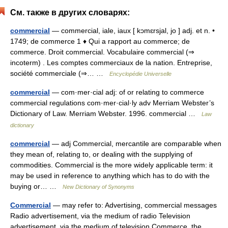
См. также в других словарях:
commercial
— commercial, iale, iaux [ kɔmɛrsjal, jo ] adj. et n. •
1749; de commerce 1 ♦ Qui a rapport au commerce; de
commerce. Droit commercial. Vocabulaire commercial (⇒
incoterm) . Les comptes commerciaux de la nation. Entreprise,
société commerciale (⇒… …
Encyclopédie Universelle
commercial
— com·mer·cial adj: of or relating to commerce
commercial regulations com·mer·cial·ly adv Merriam Webster’s
Dictionary of Law. Merriam Webster. 1996. commercial …
Law
dictionary
commercial
— adj Commercial, mercantile are comparable when
they mean of, relating to, or dealing with the supplying of
commodities. Commercial is the more widely applicable term: it
may be used in reference to anything which has to do with the
buying or… …
New Dictionary of Synonyms
Commercial
— may refer to: Advertising, commercial messages
Radio advertisement, via the medium of radio Television
advertisement, via the medium of television Commerce, the