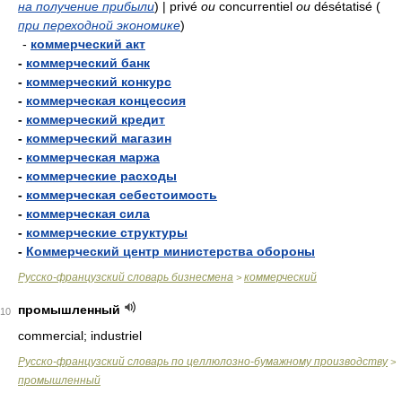
на получение прибыли
)
| privé
ou
concurrentiel
ou
désétatisé
(
при переходной экономике
)
-
коммерческий акт
-
коммерческий банк
-
коммерческий конкурс
-
коммерческая концессия
-
коммерческий кредит
-
коммерческий магазин
-
коммерческая маржа
-
коммерческие расходы
-
коммерческая себестоимость
-
коммерческая сила
-
коммерческие структуры
-
Коммерческий центр министерства обороны
Русско-французский словарь бизнесмена
коммерческий
>
промышленный
10
commercial; industriel
Русско-французский словарь по целлюлозно-бумажному производству
>
промышленный