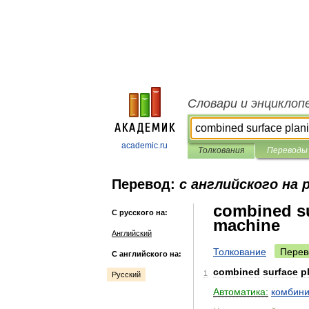
Словари и энциклоп
academic.ru
Толкования
Переводы
Перевод:
с английского на 
combined su
С русского на:
machine
Английский
Толкование
Перев
С английского на:
combined
surface
p
1
Русский
Автоматика:
комбин