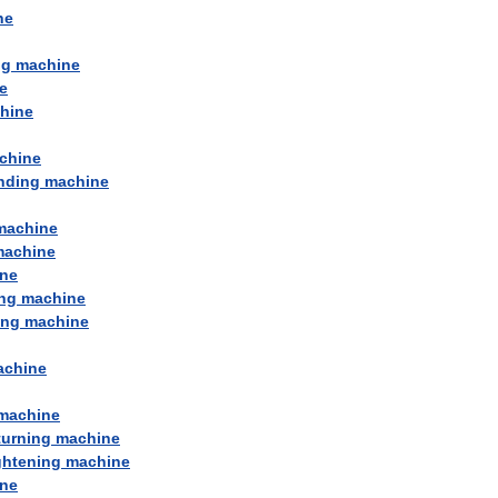
ne
ng
machine
e
hine
chine
nding
machine
machine
machine
ne
ng
machine
ing
machine
achine
machine
turning
machine
ghtening
machine
ne