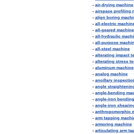
-
air
-
drying
machine
-
airspace
profiling
-
align
boring
machi
-
all
-
electric
machin
-
all
-
geared
machine
-
all
-
hydraulic
mach
-
all
-
purpose
machi
-
all
-
steel
machine
-
alterating
impact
t
-
alterating
stress
te
-
aluminum
machine
-
analog
machine
-
ancillary
inspectio
-
angle
straightenin
-
angle
-
bending
mac
-
angle
-
iron
bendin
-
angle
-
iron
shearin
-
anthropomorphic
-
arm
tapping
machi
-
armoring
machine
-
articulating
arm
ta