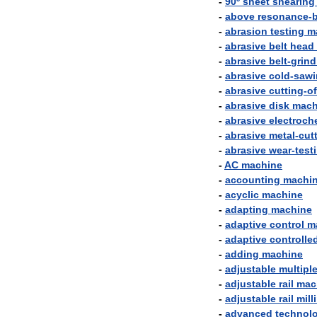
-
90º
sheet
shearing
-
above
resonance
-
-
abrasion
testing
m
-
abrasive
belt
head
-
abrasive
belt
-
grind
-
abrasive
cold
-
sawi
-
abrasive
cutting
-
of
-
abrasive
disk
mach
-
abrasive
electroch
-
abrasive
metal
-
cut
-
abrasive
wear
-
test
-
AC
machine
-
accounting
machi
-
acyclic
machine
-
adapting
machine
-
adaptive
control
m
-
adaptive
controlle
-
adding
machine
-
adjustable
multipl
-
adjustable
rail
mac
-
adjustable
rail
mill
-
advanced
technol