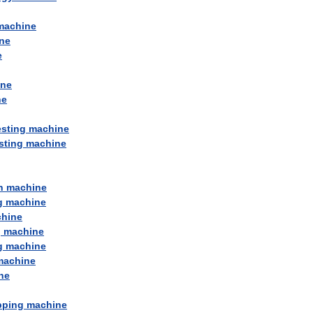
machine
ne
e
ine
ne
esting
machine
sting
machine
n
machine
g
machine
hine
g
machine
g
machine
machine
ne
pping
machine