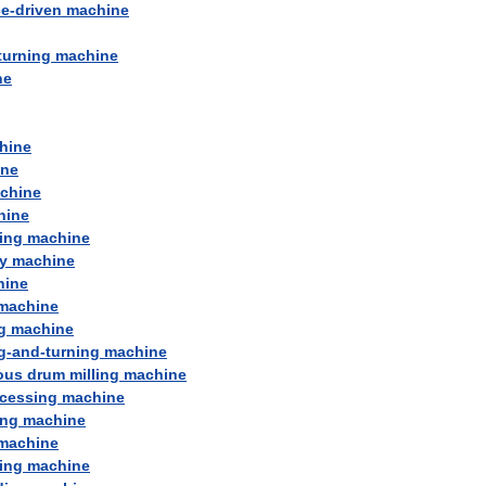
ce
-
driven
machine
turning
machine
ne
hine
ine
chine
hine
ing
machine
y
machine
hine
machine
g
machine
g
-
and
-
turning
machine
ous
drum
milling
machine
cessing
machine
ing
machine
machine
ing
machine