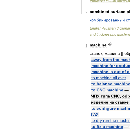
Универсальный
англо
-
р
combined
surface
p
2
комбинированный
с
English
-
Russian
dictiona
and
thicknessing
machin
machine
3
станок
;
машина
||
об
away
from
the
mac
machine
for
produc
machine
is
out
of
a
to
machine
all
over
to
balance
machin
to
CNC
machine
—
ЧПУ
типа
CNC
,
обр
изделие
на
станке
to
configure
machi
ГАУ
to
dry
run
the
machi
to
fix
a
machine
—