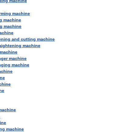
ding
machine
rming
machine
g
machine
g
machine
achine
ening
and
cutting
machine
aightening
machine
machine
nger
machine
nging
machine
chine
ne
chine
ne
machine
e
ine
ing
machine