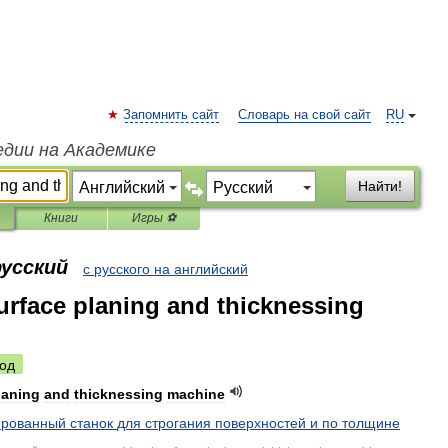
Запомнить сайт
Словарь на свой сайт
RU
едии на Академике
Найти!
Книги
Игры ⚽
русский
с русского на английский
rface planing and thicknessing
од
laning
and
thicknessing
machine
ированный
станок
для
строгания
поверхностей
и
по
толщине