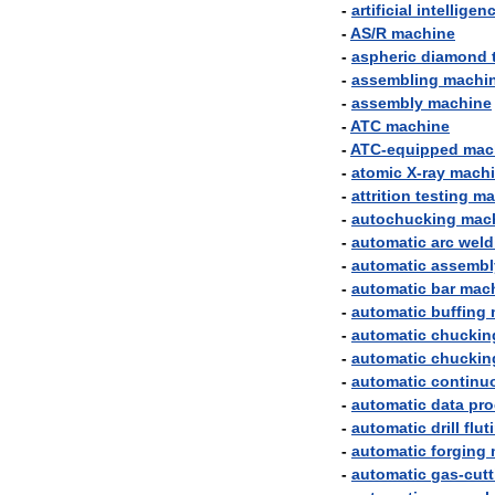
-
artificial
intelligen
-
AS
/
R
machine
-
aspheric
diamond
-
assembling
machi
-
assembly
machine
-
ATC
machine
-
ATC
-
equipped
mac
-
atomic
X
-
ray
mach
-
attrition
testing
ma
-
autochucking
mac
-
automatic
arc
weld
-
automatic
assembl
-
automatic
bar
mac
-
automatic
buffing
-
automatic
chuckin
-
automatic
chuckin
-
automatic
continu
-
automatic
data
pro
-
automatic
drill
flut
-
automatic
forging
-
automatic
gas
-
cutt