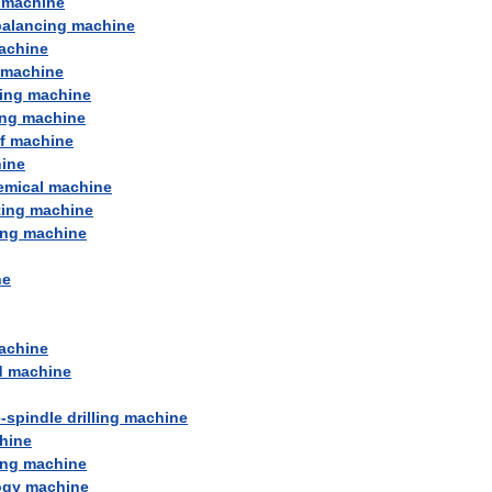
machine
balancing
machine
achine
machine
ing
machine
ng
machine
f
machine
ine
emical
machine
ting
machine
ing
machine
ne
achine
d
machine
e
-
spindle
drilling
machine
hine
ing
machine
ogy
machine