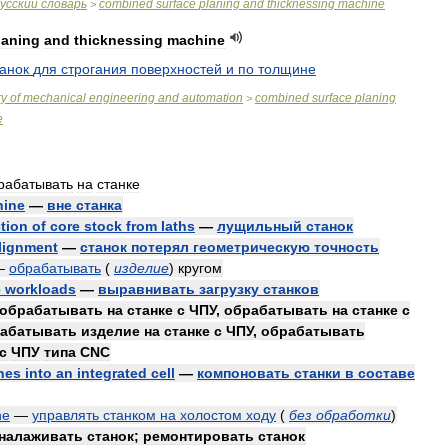
усский
словарь
combined
surface
planing
and
thicknessing
machine
>
laning
and
thicknessing
machine
танок
для
строгания
поверхностей
и
по
толщине
ry
of
mechanical
engineering
and
automation
combined
surface
planing
>
e
рабатывать
на
станке
hine
—
вне
станка
tion
of
core
stock
from
laths
—
лущильный
станок
lignment
—
станок
потерял
геометрическую
точность
—
обрабатывать
(
изделие
)
кругом
e
workloads
—
выравнивать
загрузку
станков
обрабатывать
на
станке
с
ЧПУ
,
обрабатывать
на
станке
с
абатывать
изделие
на
станке
с
ЧПУ
,
обрабатывать
с
ЧПУ
типа
CNC
nes
into
an
integrated
cell
—
компоновать
станки
в
составе
ne
—
управлять
станком
на
холостом
ходу
(
без
обработки
)
налаживать
станок
;
ремонтировать
станок