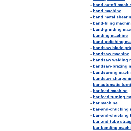
-
band
cutoff
machi
-
band
machine
-
band
metal
sheari
-
band
-
filing
machin
-
band
-
grinding
mac
-
banding
machine
-
band
-
polishing
ma
-
bandsaw
blade
gri
-
bandsaw
machine
-
bandsaw
welding
-
bandsaw
-
brazing
-
bandsawing
machi
-
bandsaw
-
sharpeni
-
bar
automatic
turn
-
bar
feed
machine
-
bar
feed
turning
m
-
bar
machine
-
bar
-
and
-
chucking
-
bar
-
and
-
chucking
-
bar
-
and
-
tube
strai
-
bar
-
bending
machi