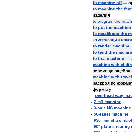
to
machine
off
—
с
to
machine
the
fea
изделия
to
program
the
mach
to
put
the
machine
to
recalibrate
the
m
компенсации
изно
to
render
machine
to
tend
the
machin
to
trial
machine
—
machine
with
slidi
перемещающейся
machine
with
trave
раскроя
по
форма
формату
-
overhead
way
mac
-
2
m3
machine
-
3
-
axis
NC
machine
-
50
-
taper
machine
-
630
-
mm
-
class
mac
-
90º
plate
shearing