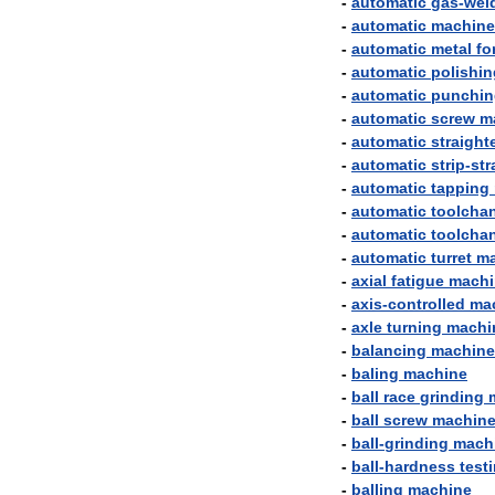
-
automatic
gas
-
wel
-
automatic
machine
-
automatic
metal
fo
-
automatic
polishin
-
automatic
punchin
-
automatic
screw
m
-
automatic
straight
-
automatic
strip
-
str
-
automatic
tapping
-
automatic
toolcha
-
automatic
toolcha
-
automatic
turret
ma
-
axial
fatigue
machi
-
axis
-
controlled
ma
-
axle
turning
machi
-
balancing
machine
-
baling
machine
-
ball
race
grinding
-
ball
screw
machin
-
ball
-
grinding
mach
-
ball
-
hardness
test
-
balling
machine