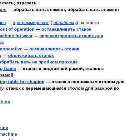
резать
;
отрезать
ture
—
обрабатывать
элемент
,
обрабатывать
элемент
ine
—
программировать
(
обработку
)
на
станке
out
of
operation
—
останавливать
станок
achine
for
wear
—
перенастраивать
станок
для
са
inoperative
—
останавливать
станок
e
—
обслуживать
станок
обрабатывать
на
пробном
проходе
ng
frame
—
станок
с
подвижной
рамой
,
станок
с
рамой
ling
table
for
shaping
—
станок
с
подвижным
столом
для
ту
,
станок
с
перемещающимся
столом
для
раскроя
по
hine
hine
machine