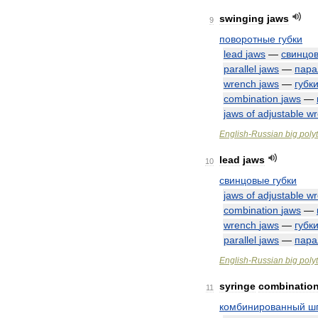
swinging
jaws
9
поворотные
губки
lead
jaws
—
свинцо
parallel
jaws
—
пара
wrench
jaws
—
губк
combination
jaws
—
jaws
of
adjustable
wr
English
-
Russian
big
poly
lead
jaws
10
свинцовые
губки
jaws
of
adjustable
wr
combination
jaws
—
wrench
jaws
—
губк
parallel
jaws
—
пара
English
-
Russian
big
poly
syringe
combinatio
11
комбинированный
ш