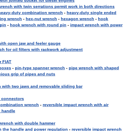
with
jointed
socket
for
diesel
engines
wrench
with
twin
serrations
permit
work
in
both
directions
heavy
-
duty
combination
wrench
-
heavy
-
duty
single
ended
ring
wrench
-
hex
-
nut
wrench
-
hexagon
wrench
-
hook
pin
-
hook
wrench
with
round
pin
-
impact
wrench
with
power
with
open
jaw
and
feeler
gauge
ch
for
oil
filters
with
rackwork
adjustment
r
FIAT
boxes
-
pin
-
type
spanner
wrench
-
pipe
wrench
with
shaped
cious
grip
of
pipes
and
nuts
h
with
two
jaws
and
removable
sliding
bar
connectors
combination
wrench
-
reversible
impact
wrench
with
air
e
handle
wrench
with
double
hammer
h
the
handle
and
power
regulation
-
reversible
impact
wrench