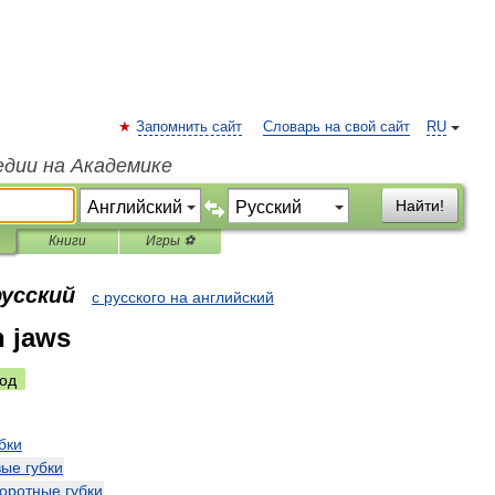
Запомнить сайт
Словарь на свой сайт
RU
едии на Академике
Найти!
Книги
Игры ⚽
русский
с русского на английский
n jaws
од
бки
вые
губки
оротные
губки