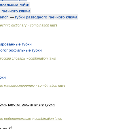
ллельные
губки
и
гаечного
ключа
ench
—
губки
разводного
гаечного
ключа
technic
dictionary
combination
jaws
>
ированные
губки
огопрофильные
губки
усский
словарь
combination
jaws
>
бки
по
машиностроению
combination
jaws
>
бки
,
многопрофильные
губки
по
робототехнике
combination
jaws
>