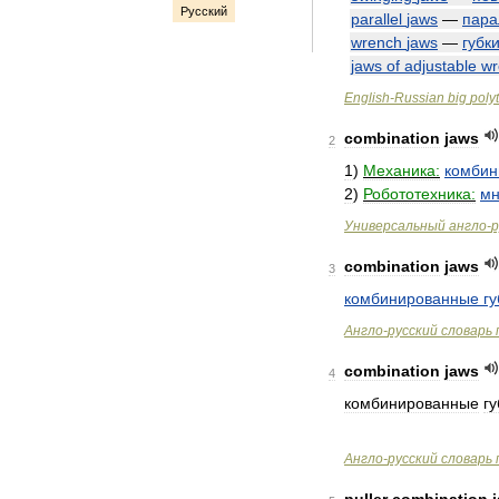
Русский
parallel
jaws
—
пара
wrench
jaws
—
губк
jaws
of
adjustable
wr
English
-
Russian
big
poly
combination
jaws
2
1
)
Механика:
комбин
2
)
Робототехника:
мн
Универсальный
англо
-
р
combination
jaws
3
комбинированные
гу
Англо
-
русский
словарь
combination
jaws
4
комбинированные
гу
Англо
-
русский
словарь