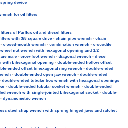
-
spring
device
wrench
for
oil
filters
filters
of
Purflux
oil
and
diesel
filters
filters
with
3
/
8
square
drive
-
chain
pipe
wrench
-
chain
-
closed
-
mouth
wrench
-
combination
wrench
-
crocodile
wheel
nut
wrench
with
hexagonal
opening
and
1
/
2
are
male
-
crow
-
foot
wrench
-
diagonal
wrench
-
diesel
h
with
bihexagonal
opening
-
double
-
ended
hollow
offset
ble
-
ended
offset
bihexagonal
ring
wrench
-
double
-
ended
rench
-
double
-
ended
open
jaw
wrench
-
double
-
ended
-
double
-
ended
tubular
box
wrench
with
hexagonal
openings
bar
-
double
-
ended
tubular
socket
wrench
-
double
-
ended
ded
wrench
with
single
-
jointed
bihexagonal
socket
-
double
-
-
dynamometric
wrench
less
steel
strap
wrench
with
sprung
hinged
jaws
and
ratchet