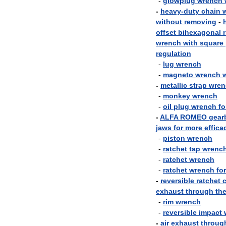
-
glowplug
wrench
-
heavy
-
duty
chain
without
removing
-
offset
bihexagonal
wrench
with
square
regulation
-
lug
wrench
-
magneto
wrench
-
metallic
strap
wren
-
monkey
wrench
-
oil
plug
wrench
fo
-
ALFA
ROMEO
gear
jaws
for
more
effica
-
piston
wrench
-
ratchet
tap
wrenc
-
ratchet
wrench
-
ratchet
wrench
for
-
reversible
ratchet
exhaust
through
th
-
rim
wrench
-
reversible
impact
-
air
exhaust
throug