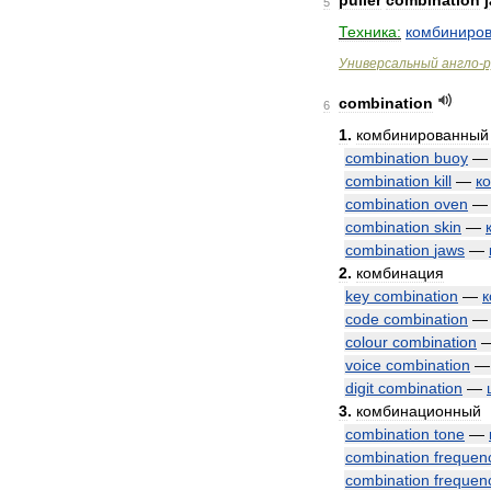
puller
combination
5
Техника:
комбиниро
Универсальный
англо
-
р
combination
6
1
.
комбинированный
combination
buoy
combination
kill
—
к
combination
oven
combination
skin
—
combination
jaws
—
2
.
комбинация
key
combination
—
к
code
combination
colour
combination
voice
combination
digit
combination
—
3
.
комбинационный
combination
tone
—
combination
frequen
combination
frequen