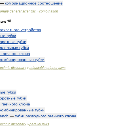
—
комбинационное
соотношение
ionary
general
scientific
combination
>
aws
захватного
устройства
вые
губки
оротные
губки
ллельные
губки
и
гаечного
ключа
комбинированные
губки
technic
dictionary
adjustable
gripper
jaws
>
вые
губки
оротные
губки
и
гаечного
ключа
комбинированные
губки
ench
—
губки
разводного
гаечного
ключа
technic
dictionary
parallel
jaws
>