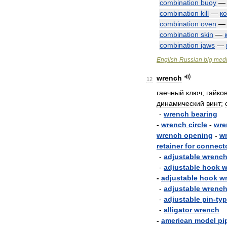
combination
buoy
combination
kill
—
к
combination
oven
combination
skin
—
combination
jaws
—
English
-
Russian
big
medi
wrench
12
гаечный
ключ
;
гайко
динамический
винт
;
-
wrench
bearing
-
wrench
circle
-
wre
wrench
opening
-
w
retainer
for
connect
-
adjustable
wrenc
-
adjustable
hook
w
-
adjustable
hook
w
-
adjustable
wrenc
-
adjustable
pin
-
ty
-
alligator
wrench
-
american
model
pi