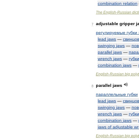
combination
relation
The
English
-
Russian
dict
adjustable
gripper
j
7
регулируемые
губки
lead
jaws
—
свинцо
swinging
jaws
—
пов
parallel
jaws
—
пара
wrench
jaws
—
губк
combination
jaws
—
English
-
Russian
big
poly
parallel
jaws
8
параллельные
губки
lead
jaws
—
свинцо
swinging
jaws
—
пов
wrench
jaws
—
губк
combination
jaws
—
jaws
of
adjustable
wr
English
-
Russian
big
poly