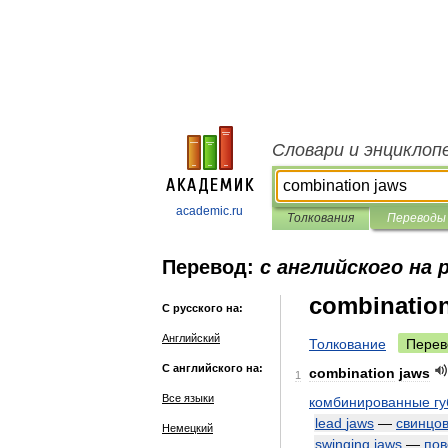
Словари и энциклоп
academic.ru
Толкования
Переводы
Перевод:
с английского на 
combinatio
С русского на:
Английский
Толкование
Перев
С английского на:
combination
jaws
1
Все языки
комбинированные
гу
lead
jaws
—
свинцо
Немецкий
swinging
jaws
—
пов