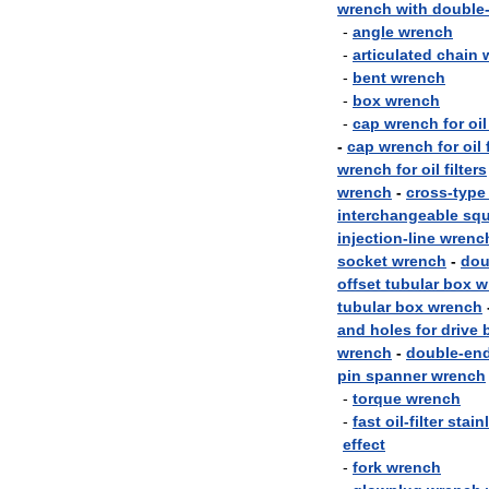
wrench
with
double
-
angle
wrench
-
articulated
chain
-
bent
wrench
-
box
wrench
-
cap
wrench
for
oil
-
cap
wrench
for
oil
wrench
for
oil
filters
wrench
-
cross
-
type
interchangeable
squ
injection
-
line
wrenc
socket
wrench
-
dou
offset
tubular
box
w
tubular
box
wrench
and
holes
for
drive
wrench
-
double
-
en
pin
spanner
wrench
-
torque
wrench
-
fast
oil
-
filter
stain
effect
-
fork
wrench