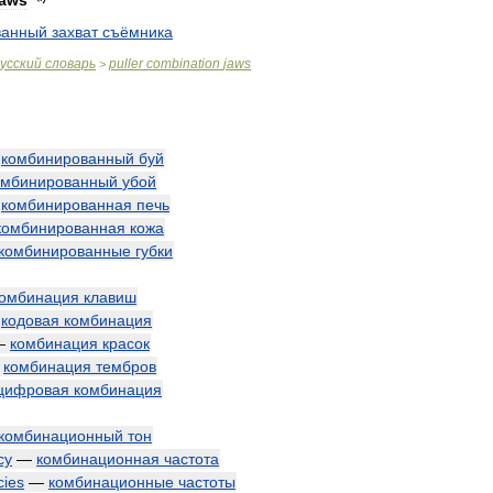
jaws
ванный
захват
съёмника
усский
словарь
puller
combination
jaws
>
—
комбинированный
буй
омбинированный
убой
—
комбинированная
печь
комбинированная
кожа
комбинированные
губки
омбинация
клавиш
—
кодовая
комбинация
—
комбинация
красок
—
комбинация
тембров
цифровая
комбинация
комбинационный
тон
cy
—
комбинационная
частота
cies
—
комбинационные
частоты