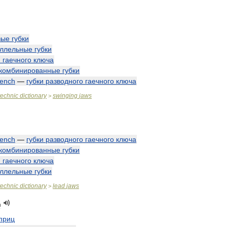
вые
губки
ллельные
губки
и
гаечного
ключа
комбинированные
губки
ench
—
губки
разводного
гаечного
ключа
technic
dictionary
swinging
jaws
>
ench
—
губки
разводного
гаечного
ключа
комбинированные
губки
и
гаечного
ключа
ллельные
губки
technic
dictionary
lead
jaws
>
n
приц