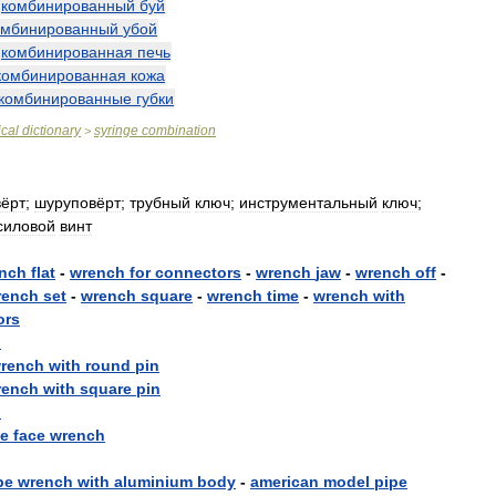
—
комбинированный
буй
омбинированный
убой
—
комбинированная
печь
комбинированная
кожа
комбинированные
губки
cal
dictionary
syringe
combination
>
вёрт
;
шуруповёрт
;
трубный
ключ
;
инструментальный
ключ
;
силовой
винт
nch
flat
-
wrench
for
connectors
-
wrench
jaw
-
wrench
off
-
rench
set
-
wrench
square
-
wrench
time
-
wrench
with
ors
h
rench
with
round
pin
rench
with
square
pin
h
pe
face
wrench
pe
wrench
with
aluminium
body
-
american
model
pipe