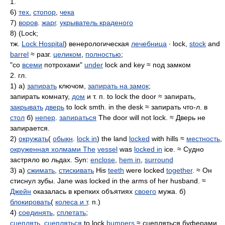
1.
6)
тех.
стопор
,
чека
7)
воров
.
жарг
.
укрыватель краденого
8) (Lock;
тж.
Lock Hospital
) венерологическая
лечебница
∙ lock,
stock
and
barrel
≈ разг.
целиком
,
полностью
;
"со
всеми
потрохами"
under
lock and key ≈ под замком
2. гл.
1) а)
запирать
ключом,
запирать на замок
;
запирать комнату,
дом
и т. п. to lock the door ≈ запирать,
закрывать
дверь
to lock smth. in the desk ≈ запирать что-л. в
стол
б)
непер
.
запираться
The door will not lock. ≈ Дверь не
запирается.
2)
окружать
(
обыкн
.
lock in
) the land
locked
with hills ≈
местность
,
окруженная холмами The
vessel
was
locked in
ice. ≈ Судно
застряло во льдах. Syn:
enclose
,
hem in
,
surround
3) а)
сжимать
,
стискивать
His
teeth
were locked
together
. ≈ Он
стиснул зубы. Jane was locked in the arms of her husband. ≈
Джейн
оказалась в крепких объятиях
своего
мужа. б)
блокировать
(
колеса и т
. п.)
4)
соединять
,
сплетать
;
сцеплять
,
сцепляться
to lock
bumpers
≈ сцепляться буферами