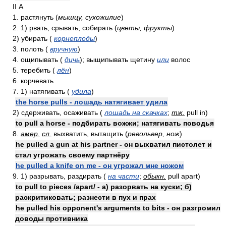
II А
1. растянуть (
мышцу, сухожилие
)
2. 1) рвать, срывать, собирать (
цветы, фрукты
)
2) убирать (
корнеплоды
)
3. полоть (
вручную
)
4. ощипывать (
дичь
); выщипывать щетину
или
волос
5. теребить (
лён
)
6. корчевать
7. 1) натягивать (
удила
)
the horse pulls - лошадь натягивает удила
2) сдерживать, осаживать (
лошадь на скачках
;
тж.
pull in)
to pull a horse - подбирать вожжи; натягивать поводья
8.
амер.
сл.
выхватить, вытащить (
револьвер, нож
)
he pulled a gun at his partner - он выхватил пистолет и
стал угрожать своему партнёру
he pulled a knife on me - он угрожал мне ножом
9. 1) разрывать, раздирать (
на части
;
обыкн.
pull apart)
to pull to pieces /apart/ - а) разорвать на куски; б)
раскритиковать; разнести в пух и прах
he pulled his opponent's arguments to bits - он разгромил
доводы противника