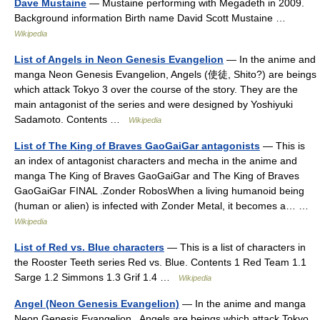
Dave Mustaine
— Mustaine performing with Megadeth in 2009.
Background information Birth name David Scott Mustaine …
Wikipedia
List of Angels in Neon Genesis Evangelion
— In the anime and
manga Neon Genesis Evangelion, Angels (使徒, Shito?) are beings
which attack Tokyo 3 over the course of the story. They are the
main antagonist of the series and were designed by Yoshiyuki
Sadamoto. Contents …
Wikipedia
List of The King of Braves GaoGaiGar antagonists
— This is
an index of antagonist characters and mecha in the anime and
manga The King of Braves GaoGaiGar and The King of Braves
GaoGaiGar FINAL .Zonder RobosWhen a living humanoid being
(human or alien) is infected with Zonder Metal, it becomes a… …
Wikipedia
List of Red vs. Blue characters
— This is a list of characters in
the Rooster Teeth series Red vs. Blue. Contents 1 Red Team 1.1
Sarge 1.2 Simmons 1.3 Grif 1.4 …
Wikipedia
Angel (Neon Genesis Evangelion)
— In the anime and manga
Neon Genesis Evangelion , Angels are beings which attack Tokyo