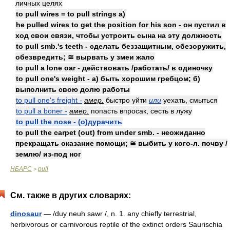
личных целях
to pull wires = to pull strings а)
he pulled wires to get the position for his son - он пустил в
ход свои связи, чтобы устроить сына на эту должность
to pull smb.'s teeth - сделать беззащитным, обезоружить,
обезвредить; ≅ вырвать у змеи жало
to pull a lone oar - действовать /работать/ в одиночку
to pull one's weight - а) быть хорошим гребцом; б)
выполнить свою долю работы
to pull one's freight -
амер.
быстро уйти
или
уехать, смыться
to pull a boner -
амер.
попасть впросак, сесть в лужу
to pull the nose - (о)дурачить
to pull the carpet (out) from under smb. - неожиданно
прекращать оказание помощи; ≅ выбить у кого-л. почву /
землю/ из-под ног
НБАРС
pull
>
См. также в других словарях:
dinosaur
— /duy neuh sawr /, n. 1. any chiefly terrestrial,
herbivorous or carnivorous reptile of the extinct orders Saurischia