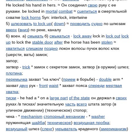
He locked his hand in hers. ≈ Он соединил
свою
руку с ее
руками. be locked in
mortal
combat
≈
сцепиться
в смертельной
схватке
lock horns
Syn: interlock, intertwine
5)
шлюзовать
to lock up
(
down
) ≈
проводить
судно
по шлюзам
вверх
(
вниз
) по реке, каналу
6) воен. а)
смыкать
б)
смыкаться
∙
lock away
lock in
lock out
lock
up
to lock the
stable door
after
the horse has been
stolen
≈
хватиться
слишком
поздно
локон волосы пучок волос клок
(шерсти, ваты) замок;
запор;
затвор -
trick
* замок с секретом замок, затвор (в оружии) шлюз;
плотина
;
перемычка
захват "на ключ" (
прием
в борьбе) -
double
arm *
захват
двух
рук -
front
waist
* захват пояса
спереди
мертвая
хватка
;
тиски
- he had a * on a
large part
of the state
он держал в
своих
руках /в тисках/ значительную
часть
всего
штата затор (в
уличном движении) (техническое) стопор;
чека - *
mechanism
стопорный механизм
- *
washer
пружинящая
шайба
(
техническое
)
воздушная пробка
;
воздушный
шлюз (
сленг
)
укрыватель
краденого (
американизм
)