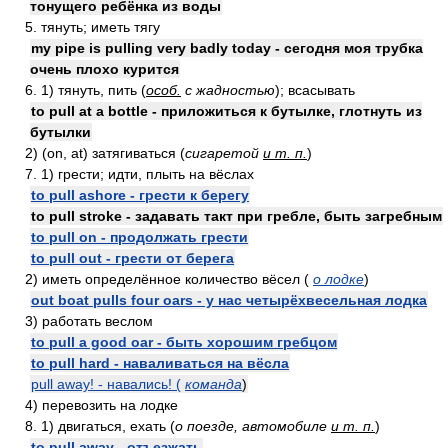
тонущего ребёнка из воды
5. тянуть; иметь тягу
my pipe is pulling very badly today - сегодня моя трубка
очень плохо курится
6. 1) тянуть, пить (
особ.
с жадностью
); всасывать
to pull at a bottle - приложиться к бутылке, глотнуть из
бутылки
2) (on, at) затягиваться (
сигаретой
и т. п.
)
7. 1) грести; идти, плыть на вёслах
to pull ashore - грести к берегу
to pull stroke - задавать такт при гребле, быть загребным
to pull on - продолжать грести
to pull out - грести от берега
2) иметь определённое количество вёсел (
о лодке
)
out boat pulls four oars - у нас четырёхвесельная лодка
3) работать веслом
to pull a good oar - быть хорошим гребцом
to pull hard - наваливаться на вёсла
pull away! - навались! (
команда
)
4) перевозить на лодке
8. 1) двигаться, ехать (
о поезде, автомобиле
и т. п.
)
to pull away - отъезжать