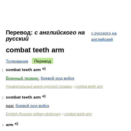
Перевод:
с английского на
с русского на
русский
английский
combat teeth arm
Толкование
Перевод
combat teeth arm
1
Военный термин:
боевой род войск
Универсальный англо-русский словарь
combat teeth arm
>
combat teeth arm
2
разг.
боевой род войск
English-Russian military dictionary
combat teeth arm
>
arm
3