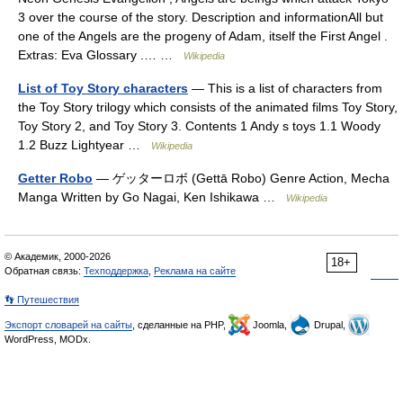
3 over the course of the story. Description and informationAll but
one of the Angels are the progeny of Adam, itself the First Angel .
Extras: Eva Glossary .… …
Wikipedia
List of Toy Story characters
— This is a list of characters from
the Toy Story trilogy which consists of the animated films Toy Story,
Toy Story 2, and Toy Story 3. Contents 1 Andy s toys 1.1 Woody
1.2 Buzz Lightyear …
Wikipedia
Getter Robo
— ゲッターロボ (Gettā Robo) Genre Action, Mecha
Manga Written by Go Nagai, Ken Ishikawa …
Wikipedia
© Академик, 2000-2026
18+
Обратная связь:
Техподдержка
,
Реклама на сайте
👣 Путешествия
Экспорт словарей на сайты
, сделанные на PHP,
Joomla,
Drupal,
WordPress, MODx.