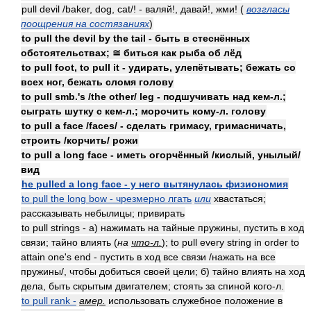
pull devil /baker, dog, cat/! - валяй!, давай!, жми! (
возгласы
поощрения на состязаниях
)
to pull the devil by the tail - быть в стеснённых
обстоятельствах; ≅ биться как рыба об лёд
to pull foot, to pull it - удирать, улепётывать; бежать со
всех ног, бежать сломя голову
to pull smb.'s /the other/ leg - подшучивать над кем-л.;
сыграть шутку с кем-л.; морочить кому-л. голову
to pull a face /faces/ - сделать гримасу, гримасничать,
строить /корчить/ рожи
to pull a long face - иметь огорчённый /кислый, унылый/
вид
he pulled a long face - у него вытянулась физиономия
to pull the long bow - чрезмерно лгать
или
хвастаться;
рассказывать небылицы; привирать
to pull strings - а) нажимать на тайные пружины, пустить в ход
связи; тайно влиять (
на
что-л.
); to pull every string in order to
attain one's end - пустить в ход все связи /нажать на все
пружины/, чтобы добиться своей цели; б) тайно влиять на ход
дела, быть скрытым двигателем; стоять за спиной кого-л.
to pull rank -
амер.
использовать служебное положение в