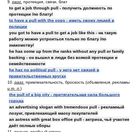
9.
разг.
протекция, связи, блат
to get a job through pull - получить должность по
протекции /по блату/
to have a pull with the cops - иметь своих людей в
полиции
you got to have a pull to get a job like this - на такую
работу можно устроиться только по блату /по
знакомству/
he has come up from the ranks without any pull or family
backing - он вышел в люди без всякой протекции и
семейственности
he has no political pull - у него нет связей в
правительственных кругах
10.
разг.
привлекательность, броскость (
объявления, рекламы
и т. п.
)
the pull of a big city - притягательная сила большого
города
an advertising slogan with tremendous pull - рекламный
лозунг, привлекающий массу покупателей
an actress with great box office pull - актриса, чьё участие
даёт полные сборы
11.
полигр.
пробный оттиск