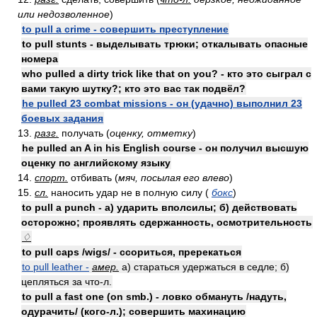
или недозволенное
)
to pull a crime - совершить преступление
to pull stunts - выделывать трюки; откалывать опасные
номера
who pulled a dirty trick like that on you? - кто это сыграл с
вами такую шутку?; кто это вас так подвёл?
he pulled 23 combat missions - он (удачно) выполнил 23
боевых задания
13.
разг.
получать (
оценку, отметку
)
he pulled an A in his English course - он получил высшую
оценку по английскому языку
14.
спорт.
отбивать (
мяч, посылая его влево
)
15.
сл.
наносить удар не в полную силу (
бокс
)
to pull a punch - а) ударить вполсилы; б) действовать
осторожно; проявлять сдержанность, осмотрительность
♢
to pull caps /wigs/ - ссориться, пререкаться
to pull leather -
амер.
а) стараться удержаться в седле; б)
цепляться за что-л.
to pull a fast one (on smb.) - ловко обмануть /надуть,
одурачить/ (кого-л.); совершить махинацию