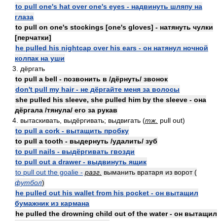
to pull one's hat over one's eyes - надвинуть шляпу на
глаза
to pull on one's stockings [one's gloves] - натянуть чулки
[перчатки]
he pulled his nightcap over his ears - он натянул ночной
колпак на уши
3. дёргать
to pull a bell - позвонить в /дёрнуть/ звонок
don't pull my hair - не дёргайте меня за волосы
she pulled his sleeve, she pulled him by the sleeve - она
дёргала /тянула/ его за рукав
4. вытаскивать, выдёргивать; выдвигать (
тж.
pull out)
to pull a cork - вытащить пробку
to pull a tooth - выдернуть /удалить/ зуб
to pull nails - выдёргивать гвозди
to pull out a drawer - выдвинуть ящик
to pull out the goalie -
разг.
выманить вратаря из ворот (
футбол
)
he pulled out his wallet from his pocket - он вытащил
бумажник из кармана
he pulled the drowning child out of the water - он вытащил