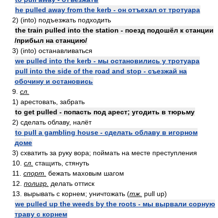
he pulled away from the kerb - он отъехал от тротуара
2) (into) подъезжать подходить
the train pulled into the station - поезд подошёл к станции
/прибыл на станцию/
3) (into) останавливаться
we pulled into the kerb - мы остановились у тротуара
pull into the side of the road and stop - съезжай на
обочину и остановись
9.
сл.
1) арестовать, забрать
to get pulled - попасть под арест; угодить в тюрьму
2) сделать облаву, налёт
to pull a gambling house - сделать облаву в игорном
доме
3) схватить за руку вора; поймать на месте преступления
10.
сл.
стащить, стянуть
11.
спорт.
бежать маховым шагом
12.
полигр.
делать оттиск
13. вырывать с корнем; уничтожать (
тж.
pull up)
we pulled up the weeds by the roots - мы вырвали сорную
траву с корнем