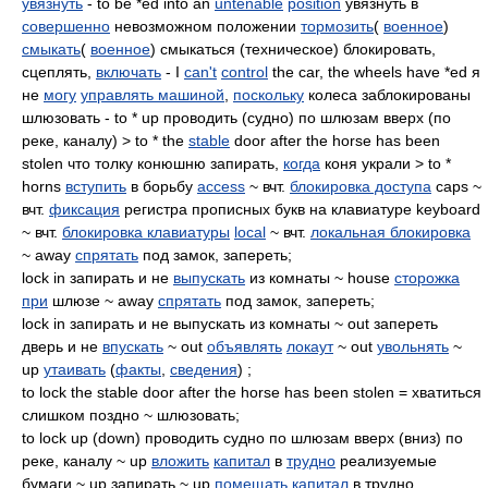
увязнуть
- to be *ed into an
untenable
position
увязнуть в
совершенно
невозможном положении
тормозить
(
военное
)
смыкать
(
военное
) смыкаться (техническое) блокировать,
сцеплять,
включать
- I
can't
control
the car, the wheels have *ed я
не
могу
управлять машиной
,
поскольку
колеса заблокированы
шлюзовать - to * up проводить (судно) по шлюзам вверх (по
реке, каналу) > to * the
stable
door after the horse has been
stolen что толку конюшню запирать,
когда
коня украли > to *
horns
вступить
в борьбу
access
~ вчт.
блокировка доступа
caps ~
вчт.
фиксация
регистра прописных букв на клавиатуре keyboard
~ вчт.
блокировка клавиатуры
local
~ вчт.
локальная блокировка
~ away
спрятать
под замок, запереть;
lock in запирать и не
выпускать
из комнаты ~ house
сторожка
при
шлюзе ~ away
спрятать
под замок, запереть;
lock in запирать и не выпускать из комнаты ~ out запереть
дверь и не
впускать
~ out
объявлять
локаут
~ out
увольнять
~
up
утаивать
(
факты
,
сведения
) ;
to lock the stable door after the horse has been stolen = хватиться
слишком поздно ~ шлюзовать;
to lock up (down) проводить судно по шлюзам вверх (вниз) по
реке, каналу ~ up
вложить
капитал
в
трудно
реализуемые
бумаги ~ up запирать ~ up
помещать капитал
в трудно