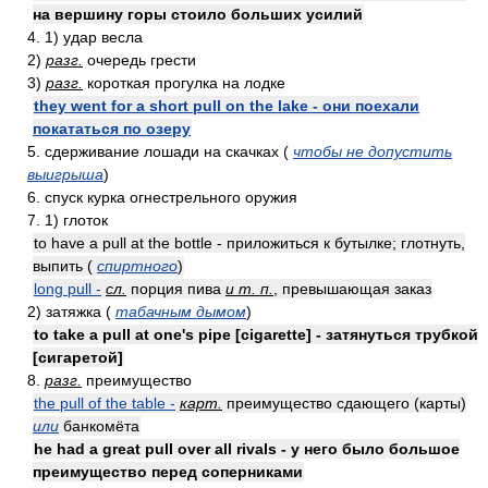
на вершину горы стоило больших усилий
4. 1) удар весла
2)
разг.
очередь грести
3)
разг.
короткая прогулка на лодке
they went for a short pull on the lake - они поехали
покататься по озеру
5. сдерживание лошади на скачках (
чтобы не допустить
выигрыша
)
6. спуск курка огнестрельного оружия
7. 1) глоток
to have a pull at the bottle - приложиться к бутылке; глотнуть,
выпить (
спиртного
)
long pull -
сл.
порция пива
и т. п.
, превышающая заказ
2) затяжка (
табачным дымом
)
to take a pull at one's pipe [cigarette] - затянуться трубкой
[сигаретой]
8.
разг.
преимущество
the pull of the table -
карт.
преимущество сдающего (карты)
или
банкомёта
he had a great pull over all rivals - у него было большое
преимущество перед соперниками