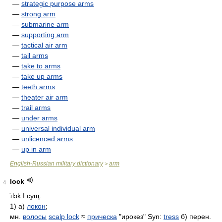
—
strategic purpose arms
—
strong arm
—
submarine arm
—
supporting arm
—
tactical air arm
—
tail arms
—
take to arms
—
take up arms
—
teeth arms
—
theater air arm
—
trail arms
—
under arms
—
universal individual arm
—
unlicenced arms
—
up in arm
English-Russian military dictionary
arm
>
lock
4
̈ɪlɔk
I сущ.
1) а)
локон
;
мн.
волосы
scalp lock
≈
прическа
"ирокез" Syn:
tress
б) перен.