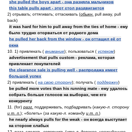
she pulled the boys apart - она разняла мальчиков
this table pulls apart - этот стол раздвигается
2) отрывать; оттягивать; оттаскивать (
обыкн.
pull away, pull
back)
it was hard for him to pull away from the ties of home - ему
было трудно оторваться от родного дома
he pulled her back from the window - он оттащил её от
окна
10. 1) привлекать (
внимание
); пользоваться (
успехом
)
advertisement that pulls custom - реклама, которая
привлекает покупателей
the clearance sale is pulling well - распродажа имеет
большой успех
2) привлекать (
на свою сторону
); получать (
поддержку
)
be pulled more votes than his running mate - ему удалось
собрать больше голосов на выборах, чем его
конкуренту
11. (for)
разг.
поддерживать, подбадривать (
какую-л. сторону
и т. п.
); «болеть» (
за какую-л. команду
и т. п.
)
he nearly always pulls for the weak - он всегда выступает
на стороне слабых
12.
разг.
сделать, совершить (
что-л.
дерзкое, неожиданное