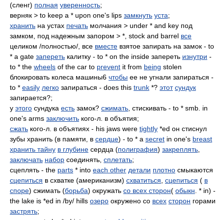
(сленг)
полная
уверенность
;
верняк > to keep a * upon one's lips
замкнуть
уста
;
хранить
на устах
печать
молчания > under * and key под
замком, под надежным запором > *, stock and barrel
все
целиком /полностью/, все
вместе
взятое запирать на замок - to
* a gate
запереть
калитку - to * on the inside запереть
изнутри
-
to * the
wheels
of the car to
prevent
it from
being
stolen
блокировать колеса машины6
чтобы
ее не угнали запираться -
to *
easily
легко
запираться - does this
trunk
*?
этот
сундук
запирается?;
у
этого
сундука
есть
замок?
сжимать
, стискивать - to * smb. in
one's arms
заключить
кого-л. в объятия;
сжать
кого-л. в объятиях - his jaws were
tightly
*ed он стиснул
зубы хранить (в памяти, в
сердце
) - to * a
secret
in one's
breast
хранить тайну
в глубине
сердца (
полиграфия
)
закреплять
,
заключать
набор
соединять,
сплетать
;
сцеплять - the
parts
* into
each other
детали
плотно
смыкаются
сцепиться
в схватке (американизм)
схватиться
,
сцепиться
(
в
споре
) сжимать (
борьба
) окружать
со всех сторон
(
обыкн
. * in) -
the lake is *ed in /by/ hills
озеро
окружено со
всех
сторон
горами
застрять
;