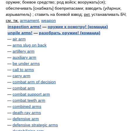
оружие; боевое средство; род войск; вооружать(ся);
обеспечивать [снабжать] боеприпасами; взводить
(
ударник,
взрыватель
)
; ставить на боевой взвод;
ркт.
устанавливать БЧ
;
см. тж.
armament
,
weapon
inspection arms!
—
оружие к осмотру! (команда)
unpile arms!
—
разобрать оружие! (команда)
—
air arm
—
arms slug on back
—
artillery arm
—
auxiliary arm
—
be under arms
—
call to arms
—
carry arm
—
combat arm of decision
—
combat arm
—
combat support arm
—
combat teeth arm
—
combined arms
—
death-ray arms
—
defensive arm
—
defensive strategic arms