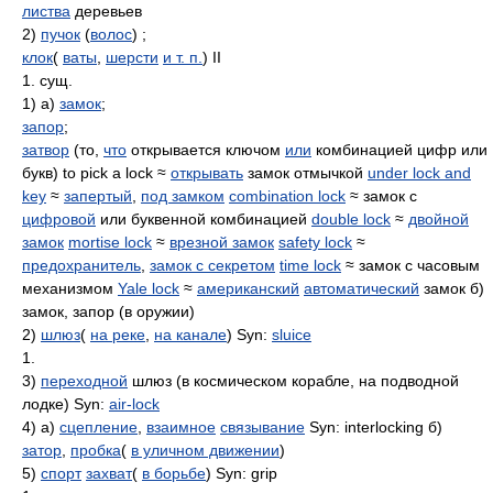
листва
деревьев
2)
пучок
(
волос
) ;
клок
(
ваты
,
шерсти
и т. п.
) II
1. сущ.
1) а)
замок
;
запор
;
затвор
(то,
что
открывается ключом
или
комбинацией цифр или
букв) to pick a lock ≈
открывать
замок отмычкой
under lock and
key
≈
запертый
,
под замком
combination lock
≈ замок с
цифровой
или буквенной комбинацией
double lock
≈
двойной
замок
mortise lock
≈
врезной замок
safety lock
≈
предохранитель
,
замок с секретом
time lock
≈ замок с часовым
механизмом
Yale lock
≈
американский
автоматический
замок б)
замок, запор (в оружии)
2)
шлюз
(
на реке
,
на канале
) Syn:
sluice
1.
3)
переходной
шлюз (в космическом корабле, на подводной
лодке) Syn:
air-lock
4) а)
сцепление
,
взаимное
связывание
Syn: interlocking б)
затор
,
пробка
(
в уличном движении
)
5)
спорт
захват
(
в борьбе
) Syn: grip