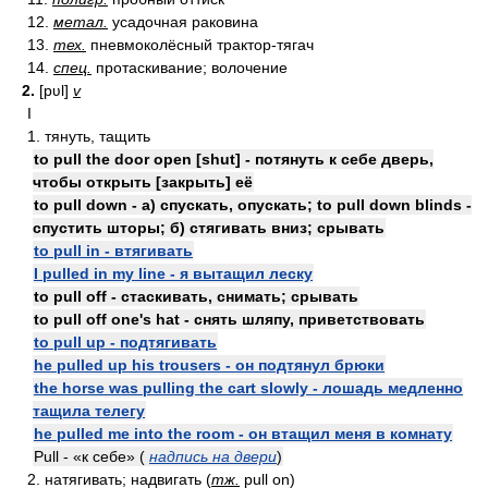
12.
метал.
усадочная раковина
13.
тех.
пневмоколёсный трактор-тягач
14.
спец.
протаскивание; волочение
2.
[pʋl]
v
I
1. тянуть, тащить
to pull the door open [shut] - потянуть к себе дверь,
чтобы открыть [закрыть] её
to pull down - а) спускать, опускать; to pull down blinds -
спустить шторы; б) стягивать вниз; срывать
to pull in - втягивать
I pulled in my line - я вытащил леску
to pull off - стаскивать, снимать; срывать
to pull off one's hat - снять шляпу, приветствовать
to pull up - подтягивать
he pulled up his trousers - он подтянул брюки
the horse was pulling the cart slowly - лошадь медленно
тащила телегу
he pulled me into the room - он втащил меня в комнату
Pull - «к себе» (
надпись на двери
)
2. натягивать; надвигать (
тж.
pull on)