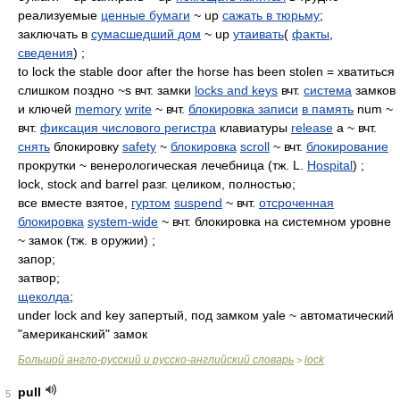
реализуемые
ценные бумаги
~ up
сажать в тюрьму
;
заключать в
сумасшедший дом
~ up
утаивать
(
факты
,
сведения
) ;
to lock the stable door after the horse has been stolen = хватиться
слишком поздно ~s вчт. замки
locks and keys
вчт.
система
замков
и ключей
memory
write
~ вчт.
блокировка записи
в память
num ~
вчт.
фиксация числового регистра
клавиатуры
release
a ~ вчт.
снять
блокировку
safety
~
блокировка
scroll
~ вчт.
блокирование
прокрутки ~ венерологическая лечебница (тж. L.
Hospital
) ;
lock, stock and barrel разг. целиком, полностью;
все вместе взятое,
гуртом
suspend
~ вчт.
отсроченная
блокировка
system-wide
~ вчт. блокировка на системном уровне
~ замок (тж. в оружии) ;
запор;
затвор;
щеколда
;
under lock and key запертый, под замком yale ~ автоматический
"американский" замок
Большой англо-русский и русско-английский словарь
lock
>
pull
5