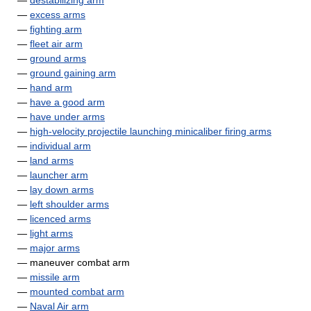
—
destabilizing arm
—
excess arms
—
fighting arm
—
fleet air arm
—
ground arms
—
ground gaining arm
—
hand arm
—
have a good arm
—
have under arms
—
high-velocity projectile launching minicaliber firing arms
—
individual arm
—
land arms
—
launcher arm
—
lay down arms
—
left shoulder arms
—
licenced arms
—
light arms
—
major arms
— maneuver combat arm
—
missile arm
—
mounted combat arm
—
Naval Air arm