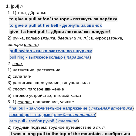
1.
[pʋl]
n
1. 1) тяга, дёрганье
to give a pull at /on/ the rope - потянуть за верёвку
to give a pull at the bell - дёрнуть за звонок
give it a hard pull! - дёрни /потяни/ как следует!
2) ручка, кольцо (
ящика, дверцы
и т. п.
); шнурок (
звонка,
шторы
и т. п.
)
pull switch - выключатель со шнурком
pull ring - вытяжное кольцо (
парашюта
)
2.
спец.
1) натяжение, растяжение
2) сила тяги
3) растягивающее усилие, тянущая сила
4)
спорт.
тяговое движение
5) тяговое устройство; тяговый канат
3. 1)
спорт.
напряжение, усилие
final pull - заключительное напряжение (
тяжёлая атлетика
)
second pull - подрыв (
тяжёлая атлетика
)
arm pull - гребок рукой (
плавание
)
2) трудный подъём; трудное путешествие
и т. п.
it was a long pull to the top of the mountain - взобраться