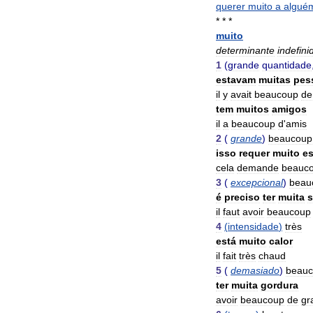
querer
muito
a
algué
* * *
muito
determinante
indefini
1
(
grande
quantidade
estavam
muitas
pes
il
y
avait
beaucoup
de
tem
muitos
amigos
il
a
beaucoup
d
'
amis
2
(
grande
)
beaucoup
isso
requer
muito
es
cela
demande
beauc
3
(
excepcional
)
beau
é
preciso
ter
muita
s
il
faut
avoir
beaucoup
4
(
intensidade
)
très
está
muito
calor
il
fait
très
chaud
5
(
demasiado
)
beau
ter
muita
gordura
avoir
beaucoup
de
gr