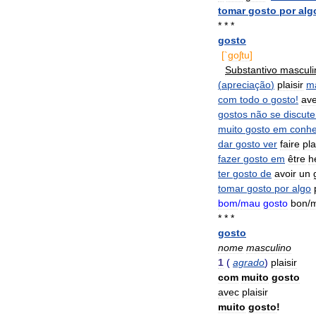
tomar
gosto
por
alg
* * *
gosto
[`
goʃtu
]
Substantivo
masculi
(
apreciação
)
plaisir
ma
com
todo
o
gosto
!
av
gostos
não
se
discut
muito
gosto
em
conh
dar
gosto
ver
faire
pla
fazer
gosto
em
être
h
ter
gosto
de
avoir
un
tomar
gosto
por
algo
bom
/
mau
gosto
bon
/
m
* * *
gosto
nome
masculino
1
(
agrado
)
plaisir
com
muito
gosto
avec
plaisir
muito
gosto
!