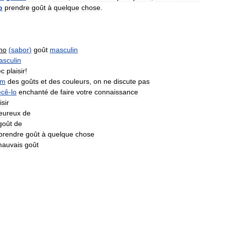
o
prendre
goût
à
quelque
chose
.
no
(
sabor
)
goût
masculin
sculin
ec
plaisir
!
em
des
goûts
et
des
couleurs
,
on
ne
discute
pas
ecê
-
lo
enchanté
de
faire
votre
connaissance
isir
eureux
de
goût
de
prendre
goût
à
quelque
chose
auvais
goût