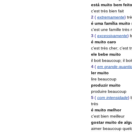
está
muito
bem
feit
c
'
est
très
bien
fait
2
(
extremamente
)
tr
é
uma
família
muito
c
'
est
une
famille
très
3
(
excessivamente
)
é
muito
caro
c
'
est
très
cher
;
c
'
est
t
ele
bebe
muito
il
boit
beaucoup
;
il
boi
4
(
em
grande
quanti
ler
muito
lire
beaucoup
produzir
muito
produire
beaucoup
5
(
com
intensidade
)
très
é
muito
melhor
c
'
est
bien
meilleur
gostar
muito
de
alg
aimer
beaucoup
quel