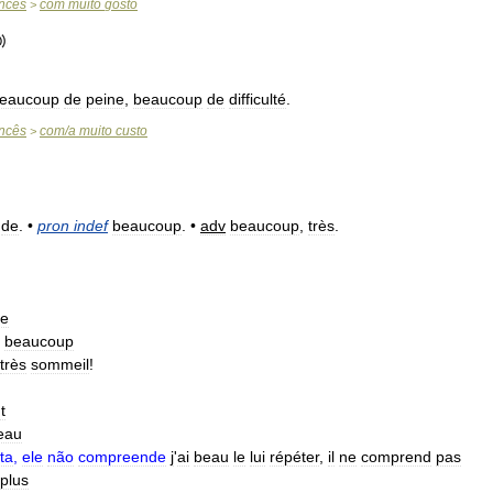
ncês
com
muito
gosto
>
eaucoup
de
peine
,
beaucoup
de
difficulté
.
ncês
com
/
a
muito
custo
>
de
. •
pron
indef
beaucoup
. •
adv
beaucoup
,
très
.
e
beaucoup
très
sommeil
!
t
eau
ta
,
ele
não
compreende
j
'
ai
beau
le
lui
répéter
,
il
ne
comprend
pas
plus