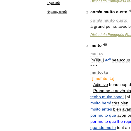
Dicionário
Português
-
Fra
Русский
com
/
a
muito
custo
Французский
2
com
/
a
muito
custo
à
grand
peine
,
avec
b
Dicionário
Português
-
Fra
muito
3
mui
.
to
[
m
‘
ũjtu
]
adj
beaucoup
* * *
muito
,
ta
[`
muĩntu
,
ta
]
Adjetivo
beaucoup
d
Pronome
e
advérbio
tenho
muito
sono
!
j
'
ai
muito
bem
!
très
bien
!
muito
antes
bien
avan
por
muito
que
avoir
b
por
muito
que
lho
repi
quando
muito
tout
au