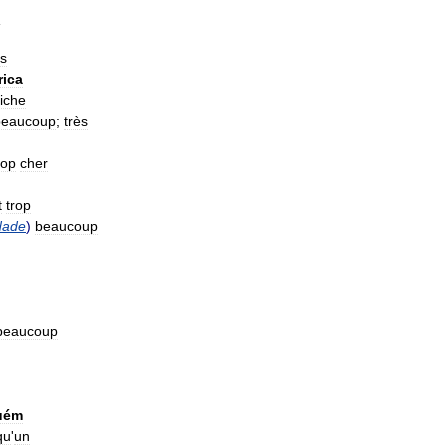
o
ès
rica
riche
beaucoup
;
très
rop
cher
t
trop
dade
)
beaucoup
beaucoup
uém
qu
'
un