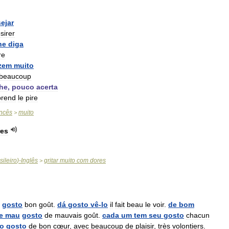
ejar
sirer
he
diga
re
zem
muito
beaucoup
he
,
pouco
acerta
prend
le
pire
ncês
muito
>
res
sileiro
)-
Inglês
gritar
muito
com
dores
>
gosto
bon
goût
.
dá
gosto
vê
-
lo
il
fait
beau
le
voir
.
de
bom
e
mau
gosto
de
mauvais
goût
.
cada
um
tem
seu
gosto
chacun
to
gosto
de
bon
cœur
,
avec
beaucoup
de
plaisir
,
très
volontiers
.