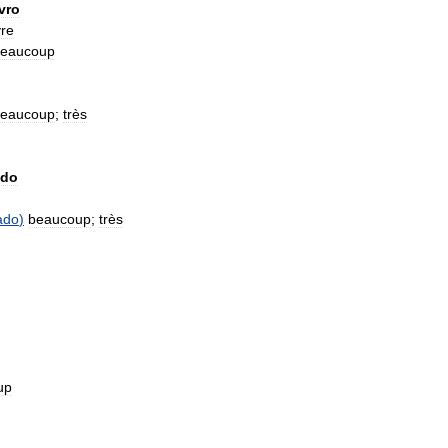
ivro
vre
eaucoup
eaucoup
;
très
edo
ado
)
beaucoup
;
très
up