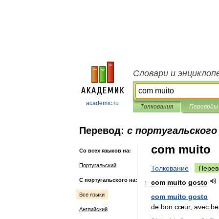
Словари и энциклоп
academic.ru
Толкования
Переводы
Перевод:
с португальского 
com muito
Со всех языков на:
Португальский
Толкование
Перев
С португальского на:
com
muito
gosto
1
Все языки
com
muito
gosto
de
bon
cœur
,
avec
be
Английский