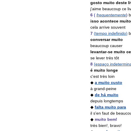
gosto
muito
deste
l
j
'
aime
beaucoup
ce
li
6
(
frequentemente
)
b
isso
acontece
muito
cela
arrive
souvent
7
(
tempo
indefinido
)
b
conversar
muito
beaucoup
causer
levantar
-
se
muito
c
se
lever
très
tôt
8
(
espaço
indetermin
é
muito
longe
c
'
est
très
loin
◆
a
muito
custo
à
grand
-
peine
◆
de
há
muito
depuis
longtemps
◆
falta
muito
para
il
s
'
en
faut
de
beauco
◆
muito
bem
!
très
bien
!,
bravo
!