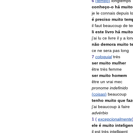
6
(
tempo
)
longtemps
conheço
-
o
há
muito
je
le
connais
depuis
l
é
preciso
muito
tem
il
faut
beaucoup
de
t
li
este
livro
há
muito
j
'
ai
lu
ce
livre
il
y
a
lo
não
demora
muito
t
ce
ne
sera
pas
long
7
coloquial
très
ser
muito
mulher
être
très
femme
ser
muito
homem
être
un
vrai
mec
pronome
indefinido
(
coisas
)
beaucoup
tenho
muito
que
faz
j
'
ai
beaucoup
à
faire
advérbio
1
(
excepcionalmente
ele
é
muito
inteligen
il
est
très
intelligent