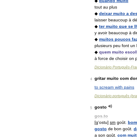
◆
quando
muito
tout
au
plus
◆
deixar
muito
a
des
laisser
beaucoup
à
dé
◆
ter
muito
que
se
l
y
avoir
beaucoup
à
di
◆
muitos
poucos
fa
plusieurs
peu
font
un
◆
quem
muito
escol
à
force
de
choisir
on
Dicionário
Português
-
Fra
gritar
muito
com
do
4
to
scream
with
pains
Dicionário
português
(
bra
gosto
5
gos
.
to
[
g
‘
ostu
]
sm
goût
.
bom
gosto
de
bon
goût
.
d
a
son
goût
.
com
mui