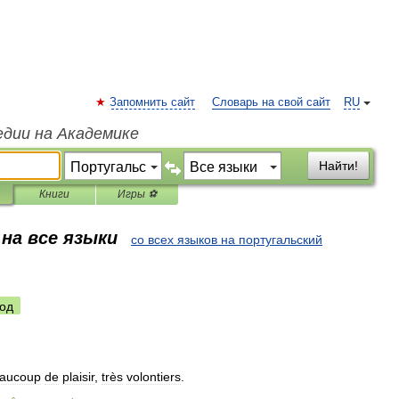
Запомнить сайт
Словарь на свой сайт
RU
едии на Академике
Найти!
Книги
Игры ⚽
на все языки
со всех языков на португальский
од
aucoup
de
plaisir
,
très
volontiers
.