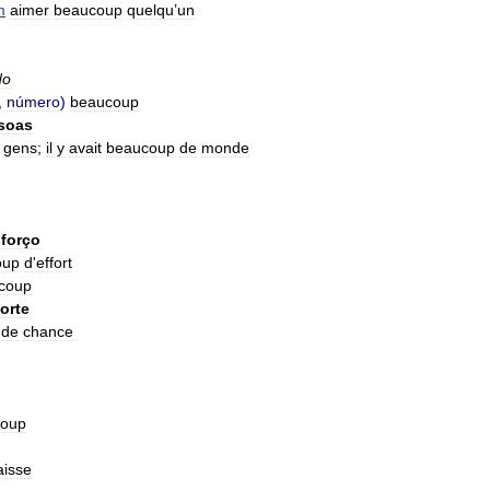
m
aimer
beaucoup
quelqu
’
un
do
,
número
)
beaucoup
soas
gens
;
il
y
avait
beaucoup
de
monde
forço
oup
d
'
effort
coup
orte
de
chance
coup
aisse