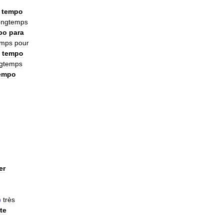
tempo
ongtemps
po
para
emps
pour
tempo
ngtemps
empo
er
)
très
te