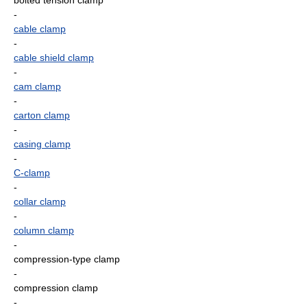
bolted tension clamp
-
cable clamp
-
cable shield clamp
-
cam clamp
-
carton clamp
-
casing clamp
-
C-clamp
-
collar clamp
-
column clamp
-
compression-type clamp
-
compression clamp
-