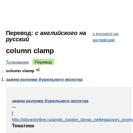
Перевод:
с английского на
с русского на
русский
английский
column clamp
Толкование
Перевод
column clamp
1
зажим колонки бурильного молотка
зажим колонки бурильного молотка
—
[
http://slovarionline.ru/anglo_russkiy_slovar_neftegazovoy_promy
Тематики