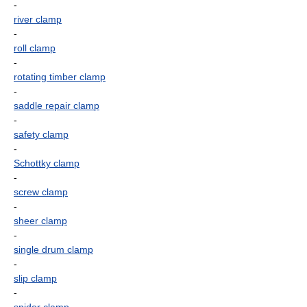
-
river clamp
-
roll clamp
-
rotating timber clamp
-
saddle repair clamp
-
safety clamp
-
Schottky clamp
-
screw clamp
-
sheer clamp
-
single drum clamp
-
slip clamp
-