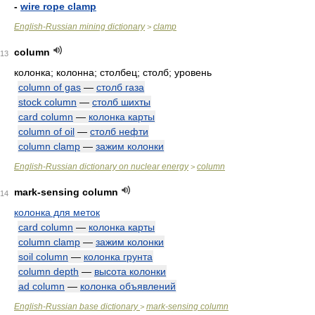
-
wire rope clamp
English-Russian mining dictionary
clamp
>
column
13
колонка; колонна; столбец; столб; уровень
column of gas
—
столб газа
stock column
—
столб шихты
card column
—
колонка карты
column of oil
—
столб нефти
column clamp
—
зажим колонки
English-Russian dictionary on nuclear energy
column
>
mark-sensing column
14
колонка для меток
card column
—
колонка карты
column clamp
—
зажим колонки
soil column
—
колонка грунта
column depth
—
высота колонки
ad column
—
колонка объявлений
English-Russian base dictionary
mark-sensing column
>