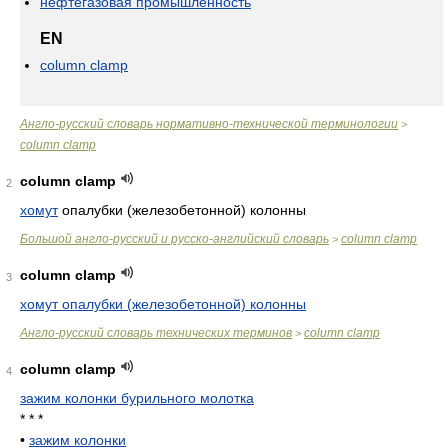
нефтегазовая промышленность
EN
column clamp
Англо-русский словарь нормативно-технической терминологии
>
column clamp
column clamp
2
хомут
опалубки (железобетонной) колонны
Большой англо-русский и русско-английский словарь
column clamp
>
column clamp
3
хомут опалубки (железобетонной) колонны
Англо-русский словарь технических терминов
column clamp
>
column clamp
4
зажим колонки бурильного молотка
* * *
•
зажим колонки