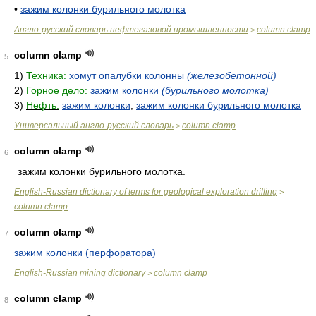
•
зажим колонки бурильного молотка
Англо-русский словарь нефтегазовой промышленности
column clamp
>
column clamp
5
1)
Техника:
хомут опалубки колонны
(железобетонной)
2)
Горное дело:
зажим колонки
(бурильного молотка)
3)
Нефть:
зажим колонки
,
зажим колонки бурильного молотка
Универсальный англо-русский словарь
column clamp
>
column clamp
6
зажим колонки бурильного молотка.
English-Russian dictionary of terms for geological exploration drilling
>
column clamp
column clamp
7
зажим колонки (перфоратора)
English-Russian mining dictionary
column clamp
>
column clamp
8