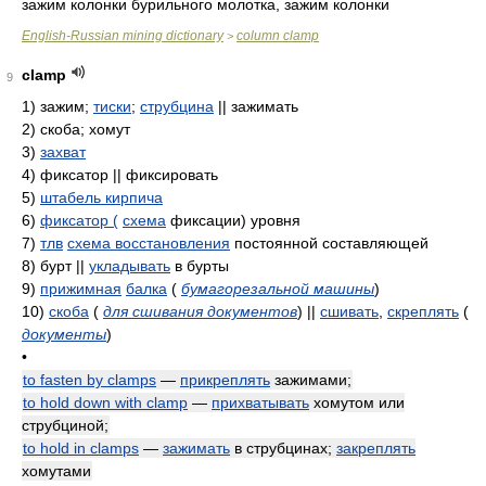
зажим колонки бурильного молотка, зажим колонки
English-Russian mining dictionary
column clamp
>
clamp
9
1)
зажим;
тиски
;
струбцина
|| зажимать
2)
скоба; хомут
3)
захват
4)
фиксатор || фиксировать
5)
штабель кирпича
6)
фиксатор (
схема
фиксации) уровня
7)
тлв
схема восстановления
постоянной составляющей
8)
бурт ||
укладывать
в бурты
9)
прижимная
балка
(
бумагорезальной машины
)
10)
скоба
(
для сшивания документов
)
||
сшивать
,
скреплять
(
документы
)
•
to fasten by clamps
—
прикреплять
зажимами;
to hold down with clamp
—
прихватывать
хомутом или
струбциной;
to hold in clamps
—
зажимать
в струбцинах;
закреплять
хомутами