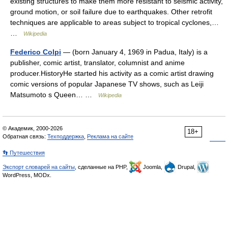
existing structures to make them more resistant to seismic activity,
ground motion, or soil failure due to earthquakes. Other retrofit
techniques are applicable to areas subject to tropical cyclones,…
…
Wikipedia
Federico Colpi
— (born January 4, 1969 in Padua, Italy) is a
publisher, comic artist, translator, columnist and anime
producer.HistoryHe started his activity as a comic artist drawing
comic versions of popular Japanese TV shows, such as Leiji
Matsumoto s Queen… …
Wikipedia
© Академик, 2000-2026
18+
Обратная связь:
Техподдержка
,
Реклама на сайте
👣 Путешествия
Экспорт словарей на сайты
, сделанные на PHP,
Joomla,
Drupal,
WordPress, MODx.