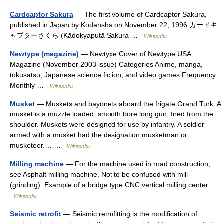
Cardcaptor Sakura
— The first volume of Cardcaptor Sakura,
published in Japan by Kodansha on November 22, 1996 カードキ
ャプターさくら (Kādokyaputā Sakura …
Wikipedia
Newtype (magazine)
— Newtype Cover of Newtype USA
Magazine (November 2003 issue) Categories Anime, manga,
tokusatsu, Japanese science fiction, and video games Frequency
Monthly …
Wikipedia
Musket
— Muskets and bayonets aboard the frigate Grand Turk. A
musket is a muzzle loaded, smooth bore long gun, fired from the
shoulder. Muskets were designed for use by infantry. A soldier
armed with a musket had the designation musketman or
musketeer.… …
Wikipedia
Milling machine
— For the machine used in road construction,
see Asphalt milling machine. Not to be confused with mill
(grinding). Example of a bridge type CNC vertical milling center …
Wikipedia
Seismic retrofit
— Seismic retrofitting is the modification of