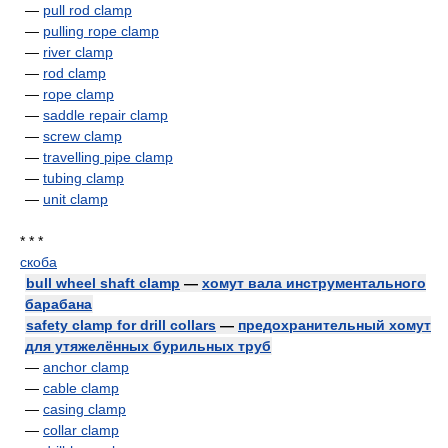
—
pull rod clamp
—
pulling rope clamp
—
river clamp
—
rod clamp
—
rope clamp
—
saddle repair clamp
—
screw clamp
—
travelling pipe clamp
—
tubing clamp
—
unit clamp
* * *
скоба
bull wheel shaft clamp
—
хомут вала инструментального
барабана
safety clamp for drill collars
—
предохранительный хомут
для утяжелённых бурильных труб
—
anchor clamp
—
cable clamp
—
casing clamp
—
collar clamp