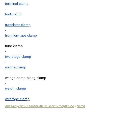
terminal clamp
-
tool clamp
-
transistor clamp
-
trunnion-type clamp
-
tube clamp
-
two stage clamp
-
wedge clamp
-
wedge come-along clamp
-
weight clamp
-
wirerope clamp
Англо-русский словарь технических терминов
clamp
>