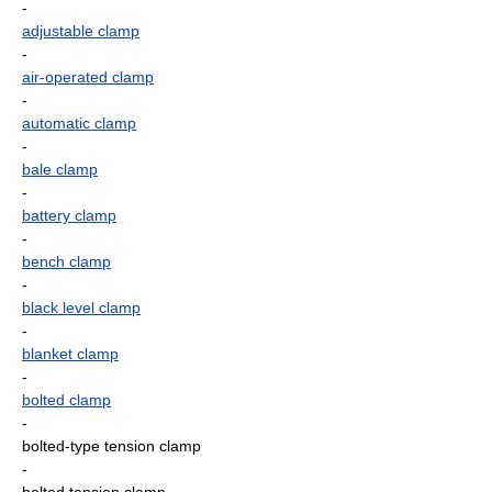
-
adjustable clamp
-
air-operated clamp
-
automatic clamp
-
bale clamp
-
battery clamp
-
bench clamp
-
black level clamp
-
blanket clamp
-
bolted clamp
-
bolted-type tension clamp
-