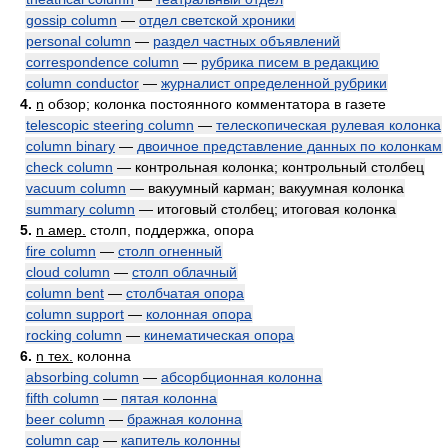
gossip column
—
отдел светской хроники
personal column
—
раздел частных объявлений
correspondence column
—
рубрика писем в редакцию
column conductor
—
журналист определенной рубрики
4.
n
обзор; колонка постоянного комментатора в газете
telescopic steering column
—
телескопическая рулевая колонка
column binary
—
двоичное представление данных по колонкам
check column
— контрольная колонка; контрольный столбец
vacuum column
— вакуумный карман; вакуумная колонка
summary column
— итоговый столбец; итоговая колонка
5.
n амер.
столп, поддержка, опора
fire column
—
столп огненный
cloud column
—
столп облачный
column bent
—
столбчатая опора
column support
—
колонная опора
rocking column
—
кинематическая опора
6.
n тех.
колонна
absorbing column
—
абсорбционная колонна
fifth column
—
пятая колонна
beer column
—
бражная колонна
column cap
—
капитель колонны