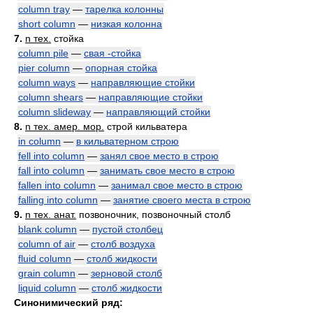
column tray
—
тарелка колонны
short column
—
низкая колонна
7.
n тех.
стойка
column pile
—
свая -стойка
pier column
—
опорная стойка
column ways
—
направляющие стойки
column shears
—
направляющие стойки
column slideway
—
направляющий стойки
8.
n тех. амер. мор.
строй кильватера
in column
—
в кильватерном строю
fell into column
—
занял свое место в строю
fall into column
—
занимать свое место в строю
fallen into column
—
занимал свое место в строю
falling into column
—
занятие своего места в строю
9.
n тех. анат.
позвоночник, позвоночный столб
blank column
—
пустой столбец
column of air
—
столб воздуха
fluid column
—
столб жидкости
grain column
—
зерновой столб
liquid column
—
столб жидкости
Синонимический ряд: