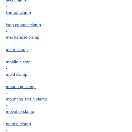
leak clamp
-
line-up clamp
-
loop contact clamp
-
mechanical clamp
-
miter clamp
-
mobile clamp
-
mold clamp
-
mounting clamp
-
mounting strain clamp
-
movable clamp
-
needle clamp
-