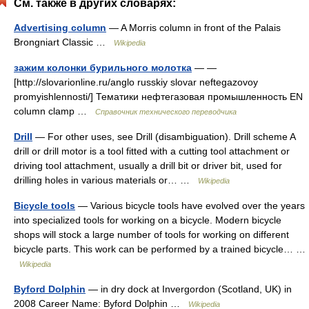
См. также в других словарях:
Advertising column
— A Morris column in front of the Palais
Brongniart Classic …
Wikipedia
зажим колонки бурильного молотка
— —
[http://slovarionline.ru/anglo russkiy slovar neftegazovoy
promyishlennosti/] Тематики нефтегазовая промышленность EN
column clamp …
Справочник технического переводчика
Drill
— For other uses, see Drill (disambiguation). Drill scheme A
drill or drill motor is a tool fitted with a cutting tool attachment or
driving tool attachment, usually a drill bit or driver bit, used for
drilling holes in various materials or… …
Wikipedia
Bicycle tools
— Various bicycle tools have evolved over the years
into specialized tools for working on a bicycle. Modern bicycle
shops will stock a large number of tools for working on different
bicycle parts. This work can be performed by a trained bicycle… …
Wikipedia
Byford Dolphin
— in dry dock at Invergordon (Scotland, UK) in
2008 Career Name: Byford Dolphin …
Wikipedia