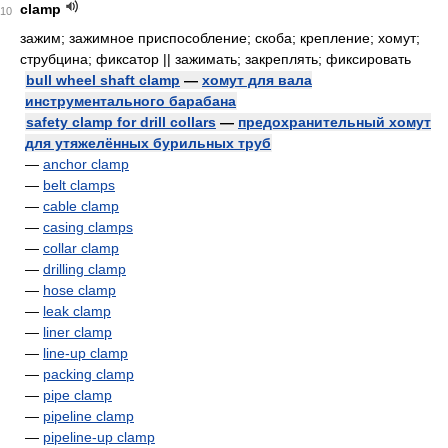
clamp
10
зажим; зажимное приспособление; скоба; крепление; хомут;
струбцина; фиксатор || зажимать; закреплять; фиксировать
bull wheel shaft clamp
—
хомут для вала
инструментального барабана
safety clamp for drill collars
—
предохранительный хомут
для утяжелённых бурильных труб
—
anchor clamp
—
belt clamps
—
cable clamp
—
casing clamps
—
collar clamp
—
drilling clamp
—
hose clamp
—
leak clamp
—
liner clamp
—
line-up clamp
—
packing clamp
—
pipe clamp
—
pipeline clamp
—
pipeline-up clamp