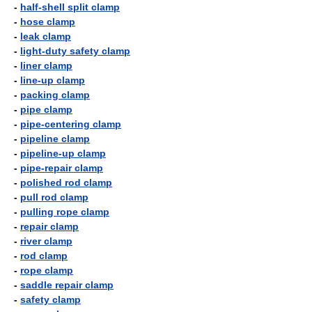
-
half-shell split clamp
-
hose clamp
-
leak clamp
-
light-duty safety clamp
-
liner clamp
-
line-up clamp
-
packing clamp
-
pipe clamp
-
pipe-centering clamp
-
pipeline clamp
-
pipeline-up clamp
-
pipe-repair clamp
-
polished rod clamp
-
pull rod clamp
-
pulling rope clamp
-
repair clamp
-
river clamp
-
rod clamp
-
rope clamp
-
saddle repair clamp
-
safety clamp