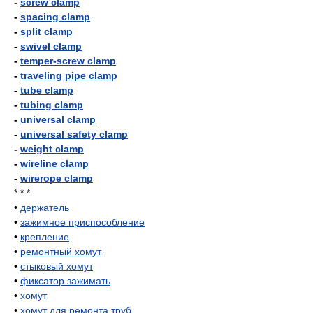
-
screw clamp
-
spacing clamp
-
split clamp
-
swivel clamp
-
temper-screw clamp
-
traveling pipe clamp
-
tube clamp
-
tubing clamp
-
universal clamp
-
universal safety clamp
-
weight clamp
-
wireline clamp
-
wirerope clamp
* * *
•
держатель
•
зажимное приспособление
•
крепление
•
ремонтный хомут
•
стыковый хомут
•
фиксатор зажимать
•
хомут
•
хомут для ремонта труб