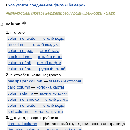
•
хомутовое соединение фирмы Камерон
Англо-русский словарь нефтегазовой промышленности
clamp
>
column
11
1.
n
столб
column of water
—
столб воды
air column
—
столб воздуха
column of gas
—
столб газа
stock column
—
столб шихты
column of oil
—
столб нефти
column of ore
—
рудный столб
2.
n
столбец, колонка; графа
newspaper column
—
газетный столбец
card column
—
колонка карты
column clamp
—
зажим колонки
column of smoke
—
столб дыма
column of water
—
столб воды
soil column
—
колонка грунта
3.
n
отдел, раздел, рубрика
financial column
— финансовый отдел; финансовая страница
theatrical column
—
театральный отдел