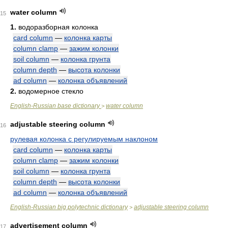
water column
15
1.
водоразборная колонка
card column
—
колонка карты
column clamp
—
зажим колонки
soil column
—
колонка грунта
column depth
—
высота колонки
ad column
—
колонка объявлений
2.
водомерное стекло
English-Russian base dictionary
water column
>
adjustable steering column
16
рулевая колонка с регулируемым наклоном
card column
—
колонка карты
column clamp
—
зажим колонки
soil column
—
колонка грунта
column depth
—
высота колонки
ad column
—
колонка объявлений
English-Russian big polytechnic dictionary
adjustable steering column
>
advertisement column
17