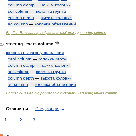
column clamp
—
зажим колонки
soil column
—
колонка грунта
column depth
—
высота колонки
ad column
—
колонка объявлений
English-Russian big polytechnic dictionary
steering column
>
steering levers column
20
колонка рычагов управления
card column
—
колонка карты
column clamp
—
зажим колонки
soil column
—
колонка грунта
column depth
—
высота колонки
ad column
—
колонка объявлений
English-Russian big polytechnic dictionary
steering levers column
>
Страницы
Следующая
→
1
2
3