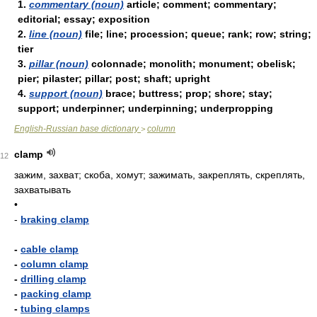
1.
commentary (noun)
article; comment; commentary;
editorial; essay; exposition
2.
line (noun)
file; line; procession; queue; rank; row; string;
tier
3.
pillar (noun)
colonnade; monolith; monument; obelisk;
pier; pilaster; pillar; post; shaft; upright
4.
support (noun)
brace; buttress; prop; shore; stay;
support; underpinner; underpinning; underpropping
English-Russian base dictionary
column
>
clamp
12
зажим, захват; скоба, хомут; зажимать, закреплять, скреплять,
захватывать
•
-
braking clamp
-
cable clamp
-
column clamp
-
drilling clamp
-
packing clamp
-
tubing clamps