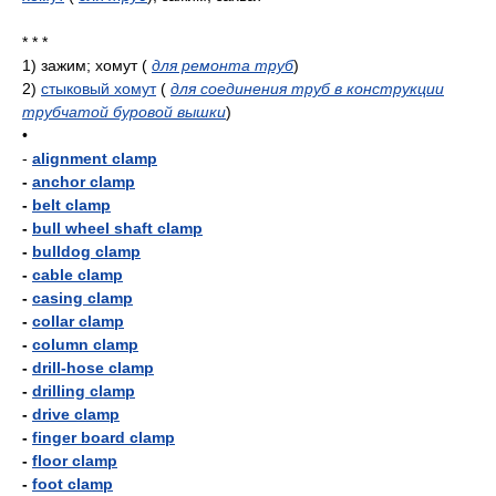
* * *
1)
зажим; хомут
(
для ремонта труб
)
2)
стыковый хомут
(
для соединения труб в конструкции
трубчатой буровой вышки
)
•
-
alignment clamp
-
anchor clamp
-
belt clamp
-
bull wheel shaft clamp
-
bulldog clamp
-
cable clamp
-
casing clamp
-
collar clamp
-
column clamp
-
drill-hose clamp
-
drilling clamp
-
drive clamp
-
finger board clamp
-
floor clamp
-
foot clamp