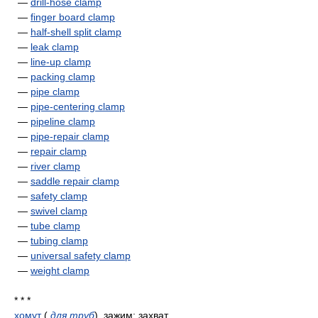
—
drill-hose clamp
—
finger board clamp
—
half-shell split clamp
—
leak clamp
—
line-up clamp
—
packing clamp
—
pipe clamp
—
pipe-centering clamp
—
pipeline clamp
—
pipe-repair clamp
—
repair clamp
—
river clamp
—
saddle repair clamp
—
safety clamp
—
swivel clamp
—
tube clamp
—
tubing clamp
—
universal safety clamp
—
weight clamp
* * *
хомут
(
для труб
)
, зажим; захват