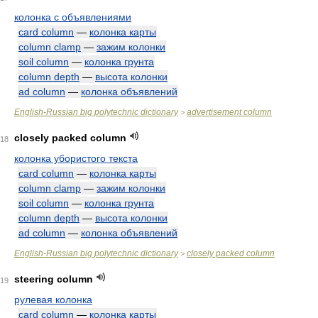
колонка с объявлениями
card column
—
колонка карты
column clamp
—
зажим колонки
soil column
—
колонка грунта
column depth
—
высота колонки
ad column
—
колонка объявлений
English-Russian big polytechnic dictionary
advertisement column
>
closely packed column
18
колонка убористого текста
card column
—
колонка карты
column clamp
—
зажим колонки
soil column
—
колонка грунта
column depth
—
высота колонки
ad column
—
колонка объявлений
English-Russian big polytechnic dictionary
closely packed column
>
steering column
19
рулевая колонка
card column
—
колонка карты