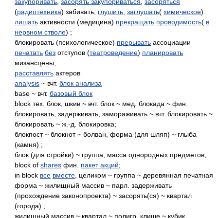
закупоривать
,
засорять закупориваться
,
засоряться
(
радиотехника
) забивать,
глушить
,
заглушать
(
химическое
)
лишать
активности (медицина)
прекращать
проводимость
(
в
нервном стволе
) ;
блокировать (психологическое)
прерывать
ассоциации
печатать
без
отступов (
театроведение
)
планировать
мизансцены;
расставлять
актеров
analysis
~ вчт.
блок анализа
base ~ вчт.
базовый блок
block тех. блок, шкив ~ вчт. блок ~ мед. блокада ~ фин.
блокировать, задерживать, замораживать ~ вчт. блокировать ~
блокировать ~ ж.-д. блокировка;
блокпост ~ блокнот ~ болван, форма (для шляп) ~ глыба
(камня) ;
блок (для стройки) ~ группа, масса однородных предметов;
block of
shares
фин.
пакет акций
;
in block
все
вместе
, целиком ~ группа ~ деревянная печатная
форма ~ жилищный массив ~ парл. задерживать
(прохождение законопроекта) ~ засорять(ся) ~ квартал
(города) ;
жилищный массив ~ квартал ~ полигр. клише ~ кубик