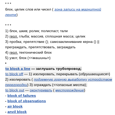
* * *
блок, целик слов или чисел
(
зона записи на магнитной
ленте
)
* * *
1)
блок, шкив; ролик; полиспаст, тали
2)
геол.
глыба; массив, сплошная масса; целик
3)
пробка; препятствие
()
; самозаклинивание керна
()
||
преграждать, препятствовать, заграждать
4)
геол.
тектонический блок
5)
узел; блок
(
<<машины>
)
•
to block a line
— заглушать трубопровод;
to block off
— 1) изолировать, перекрывать
(
обрушающиеся>
)
2) изолировать
(
подземную горную выработку устройством
перегородки
)
3) ограждать
(
<<опасные места
)
;
to block out
—
оконтуривать
(
месторождение
)
-
block of failures
-
block of observations
-
air block
-
anvil block