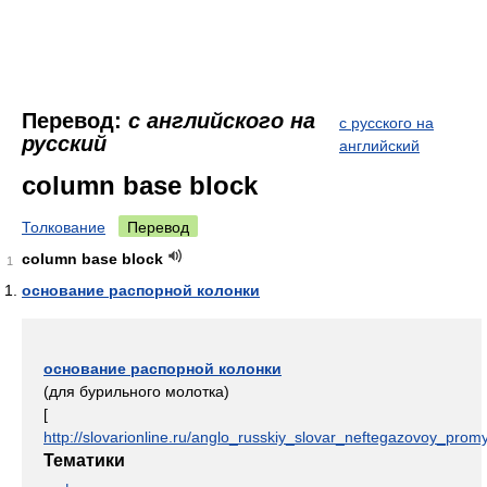
Перевод:
с английского на
с русского на
русский
английский
column base block
Толкование
Перевод
column base block
1
основание распорной колонки
основание распорной колонки
(для бурильного молотка)
[
http://slovarionline.ru/anglo_russkiy_slovar_neftegazovoy_promy
Тематики