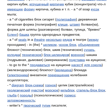
кирпич кубик,
игрушечный
кирпичик
кубик (концентрата) что-л
имеющее
форму
кирпича, кубика и т. п. - a * of soap
кусок
мыла;
- a * of cigarettes блок сигарет (
полиграфия
) деревянная
печатная форма (полиграфия)
клише
,
штамп
болван(ка),
форма для шляпы (разговорное) болван, тупица, "бревно"
(
сленг
)
башка
группа однородных предметов;
- a * of
seats
in a
theatre
несколько
рядов
в театре (
между
проходами) - in (the) *
целиком
,
чохом блок
,
объединение
блокнот (техническое) блок, шкив (техническое)
сухарь
,
колодка
(
техническое
)
блок цилиндров
(
военное
) шашка
(подрывная, дымовая) (американизм)
подставка
на аукционе;
- to go to the *
продаваться
на аукционе
насест
(
для сокола
)
(железнодорожное) блокпост (
медицина
) блокада
(
электроника
) внезапное
прекращение
колебания
осциллятора;
- *
diagram
блок-схема
(
горное
) целик (австралийское)
геодезический
участок
(
морское
)
кильблок
,
стапель-блок блок
,
глыба
(
породы
) (психологическое)
тормоз
;
заторможенность
;
- writer's *
творческий
тупик
писателя;