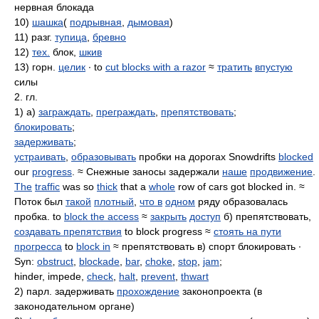
нервная блокада
10)
шашка
(
подрывная
,
дымовая
)
11) разг.
тупица
,
бревно
12)
тех.
блок,
шкив
13) горн.
целик
∙ to
cut blocks with a razor
≈
тратить
впустую
силы
2. гл.
1) а)
заграждать
,
преграждать
,
препятствовать
;
блокировать
;
задерживать
;
устраивать
,
образовывать
пробки на дорогах Snowdrifts
blocked
our
progress
. ≈ Снежные заносы задержали
наше
продвижение
.
The
traffic
was so
thick
that a
whole
row of cars got blocked in. ≈
Поток был
такой
плотный
,
что в
одном
ряду образовалась
пробка. to
block the access
≈
закрыть
доступ
б) препятствовать,
создавать препятствия
to block progress ≈
стоять на пути
прогресса
to
block in
≈ препятствовать в) спорт блокировать ∙
Syn:
obstruct
,
blockade
,
bar
,
choke
,
stop
,
jam
;
hinder, impede,
check
,
halt
,
prevent
,
thwart
2) парл. задерживать
прохождение
законопроекта (в
законодательном органе)