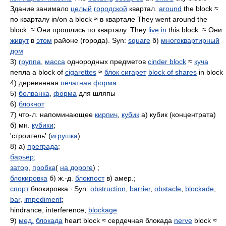
Здание занимало
целый
городской
квартал.
around
the block ≈
по кварталу in/on a block ≈ в квартале They went around the
block. ≈ Они прошлись по кварталу. They
live in
this block. ≈ Они
живут
в
этом
районе (города). Syn:
square
б)
многоквартирный
дом
3)
группа
,
масса
однородных предметов
cinder block
≈
куча
пепла a block of
cigarettes
≈
блок сигарет
block of shares
in block
4) деревянная
печатная форма
5)
болванка
,
форма
для шляпы
6)
блокнот
7) что-л. напоминающее
кирпич
,
кубик
а) кубик (концентрата)
б) мн.
кубики
;
'строитель' (
игрушка
)
8) а)
преграда
;
барьер
;
затор
,
пробка
(
на дороге
) ;
блокировка
б) ж.-д.
блокпост
в) амер.;
спорт
блокировка ∙ Syn:
obstruction
,
barrier
,
obstacle
,
blockade
,
bar
,
impediment
;
hindrance, interference,
blockage
9)
мед.
блокада
heart block ≈ сердечная блокада
nerve
block ≈