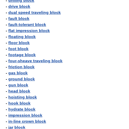
-
drilling block
-
drive block
-
dual speed traveling block
-
fault block
-
fault-tolerant block
-
flat impression block
-
floating block
-
floor block
-
foot block
-
footage block
-
four-sheave traveling block
-
friction block
-
gas block
-
ground block
-
gun block
-
head block
-
hoisting block
-
hook block
-
hydrate block
-
impression block
-
in-line crown block
-
jar block