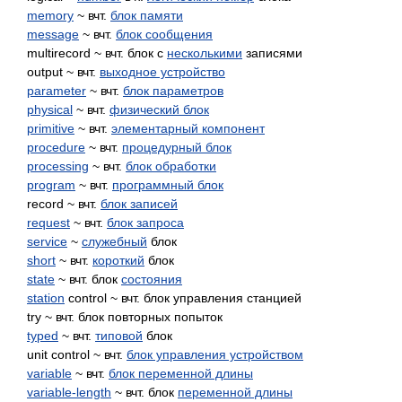
memory
~ вчт.
блок памяти
message
~ вчт.
блок сообщения
multirecord ~ вчт. блок с
несколькими
записями
output ~ вчт.
выходное устройство
parameter
~ вчт.
блок параметров
physical
~ вчт.
физический блок
primitive
~ вчт.
элементарный компонент
procedure
~ вчт.
процедурный блок
processing
~ вчт.
блок обработки
program
~ вчт.
программный блок
record ~ вчт.
блок записей
request
~ вчт.
блок запроса
service
~
служебный
блок
short
~ вчт.
короткий
блок
state
~ вчт. блок
состояния
station
control ~ вчт. блок управления станцией
try ~ вчт. блок повторных попыток
typed
~ вчт.
типовой
блок
unit control ~ вчт.
блок управления устройством
variable
~ вчт.
блок переменной длины
variable-length
~ вчт. блок
переменной длины