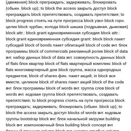
(движения) block преграждать; задерживать; блокировать
(обыкн. block up); to block the access закрыть доступ block
преграждать block препятствовать, создавать препятствия; to
block progress стоять на пути прогресса block узел block горн.
целик block чурбан, колода block шашка (подрывная, дымовая)
block attr.: block grant единовременная субсидия block attr.:
block grant единовременная субсидия grant: block block пакет
субсидий block of bonds пакет облигаций block of code вчт. блок
программы block of commercials рекламный ролик block of data
вчт. набор данных block of data вчт. совокупность данных block
of flats блок квартир block of flats квартирный комплекс block of
flats многоквартирный дом block группа, масса однородных
предметов; block of shares фин. пакет акций; in block все
вместе, целиком block of shares пакет акций block of the code
вчт. блок программы block of words вчт. группа слов block of
words вчт. кодовая группа block препятствовать, создавать
препятствия; to block progress стоять на пути прогресса block
преграждать; задерживать; блокировать (обыкн. block up); to
block the access закрыть доступ blocks of words вчт. кодовые
группы bootstrap block вчт. блок начальной загрузки building
block вчт. компоновочный блок building block concept вчт.