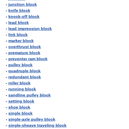
-
junction block
-
knife block
-
knock-off block
-
lead block
-
lead impression block
-
link block
-
marker block
-
overthrust block
-
premature block
-
preventer ram block
-
pulley block
-
quadruple block
-
redundant block
-
roller block
-
running block
-
sandline pulley block
-
setting block
-
shoe block
-
single block
-
single-axle pulley block
-
single-sheave traveling block