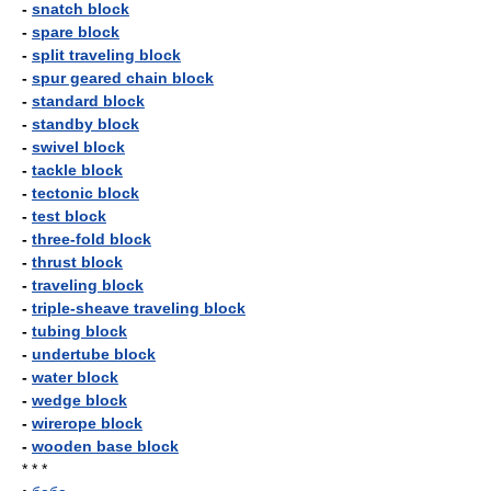
-
snatch block
-
spare block
-
split traveling block
-
spur geared chain block
-
standard block
-
standby block
-
swivel block
-
tackle block
-
tectonic block
-
test block
-
three-fold block
-
thrust block
-
traveling block
-
triple-sheave traveling block
-
tubing block
-
undertube block
-
water block
-
wedge block
-
wirerope block
-
wooden base block
* * *