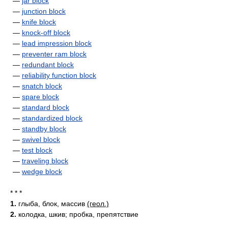
—
jar block
—
junction block
—
knife block
—
knock-off block
—
lead impression block
—
preventer ram block
—
redundant block
—
reliability function block
—
snatch block
—
spare block
—
standard block
—
standardized block
—
standby block
—
swivel block
—
test block
—
traveling block
—
wedge block
* * *
1.
глыба, блок, массив
(геол.)
2.
колодка, шкив; пробка, препятствие