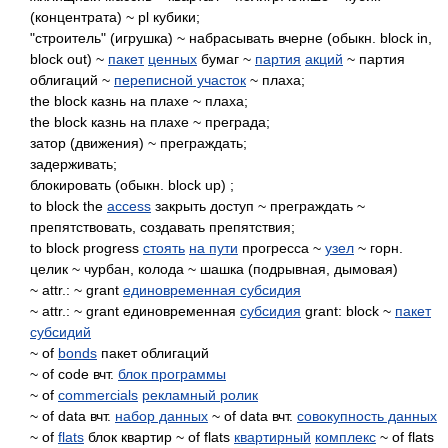
(концентрата) ~ pl кубики;
"строитель" (игрушка) ~ набрасывать вчерне (обыкн. block in,
block out) ~
пакет
ценных
бумаг ~
партия
акций
~ партия
облигаций ~
переписной участок
~ плаха;
the block казнь на плахе ~ плаха;
the block казнь на плахе ~ преграда;
затор (движения) ~ преграждать;
задерживать;
блокировать (обыкн. block up) ;
to block the
access
закрыть доступ ~ преграждать ~
препятствовать, создавать препятствия;
to block progress
стоять
на пути
прогресса ~
узел
~ горн.
целик ~ чурбан, колода ~ шашка (подрывная, дымовая)
~ attr.: ~ grant
единовременная субсидия
~ attr.: ~ grant единовременная
субсидия
grant: block ~
пакет
субсидий
~ of
bonds
пакет облигаций
~ of code вчт.
блок программы
~ of
commercials
рекламный ролик
~ of data вчт.
набор данных
~ of data вчт.
совокупность данных
~ of
flats
блок квартир ~ of flats
квартирный
комплекс
~ of flats