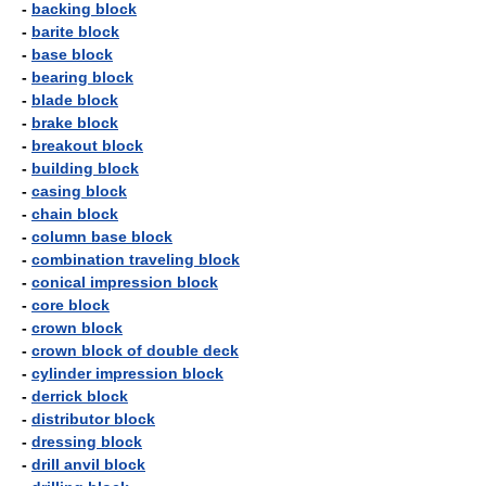
-
backing block
-
barite block
-
base block
-
bearing block
-
blade block
-
brake block
-
breakout block
-
building block
-
casing block
-
chain block
-
column base block
-
combination traveling block
-
conical impression block
-
core block
-
crown block
-
crown block of double deck
-
cylinder impression block
-
derrick block
-
distributor block
-
dressing block
-
drill anvil block