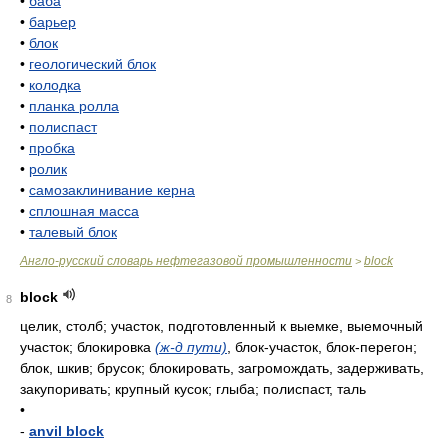
•
баба
•
барьер
•
блок
•
геологический блок
•
колодка
•
планка ролла
•
полиспаст
•
пробка
•
ролик
•
самозаклинивание керна
•
сплошная масса
•
талевый блок
Англо-русский словарь нефтегазовой промышленности
block
>
block
8
целик, столб; участок, подготовленный к выемке, выемочный
участок; блокировка
(ж-д пути)
, блок-участок, блок-перегон;
блок, шкив; брусок; блокировать, загромождать, задерживать,
закупоривать; крупный кусок; глыба; полиспаст, таль
•
-
anvil block