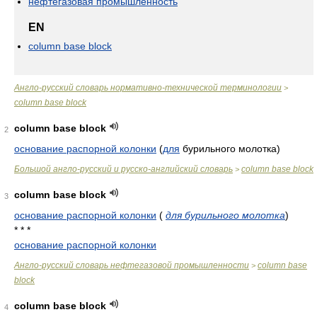
нефтегазовая промышленность
EN
column base block
Англо-русский словарь нормативно-технической терминологии
>
column base block
column base block
2
основание распорной колонки
(
для
бурильного молотка)
Большой англо-русский и русско-английский словарь
column base block
>
column base block
3
основание распорной колонки
(
для бурильного молотка
)
* * *
основание распорной колонки
Англо-русский словарь нефтегазовой промышленности
column base
>
block
column base block
4