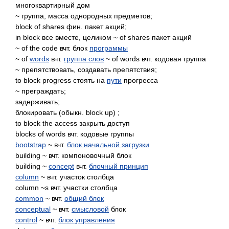
многоквартирный дом
~ группа, масса однородных предметов;
block of shares фин. пакет акций;
in block все вместе, целиком ~ of shares пакет акций
~ of the code вчт. блок
программы
~ of
words
вчт.
группа слов
~ of words вчт. кодовая группа
~ препятствовать, создавать препятствия;
to block progress стоять на
пути
прогресса
~ преграждать;
задерживать;
блокировать (обыкн. block up) ;
to block the access закрыть доступ
blocks of words вчт. кодовые группы
bootstrap
~ вчт.
блок начальной загрузки
building ~ вчт. компоновочный блок
building ~
concept
вчт.
блочный принцип
column
~ вчт. участок столбца
column ~s вчт. участки столбца
common
~ вчт.
общий блок
conceptual
~ вчт.
смысловой
блок
control
~ вчт.
блок управления