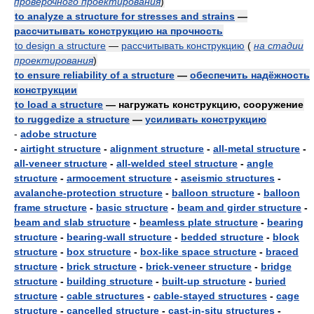
проверочного проектирования
)
to analyze a structure for stresses and strains
—
рассчитывать конструкцию на прочность
to design a structure
—
рассчитывать конструкцию
(
на стадии
проектирования
)
to ensure reliability of a structure
—
обеспечить надёжность
конструкции
to load a structure
— нагружать конструкцию, сооружение
to ruggedize a structure
—
усиливать конструкцию
-
adobe structure
-
airtight structure
-
alignment structure
-
all-metal structure
-
all-veneer structure
-
all-welded steel structure
-
angle
structure
-
armocement structure
-
aseismic structures
-
avalanche-protection structure
-
balloon structure
-
balloon
frame structure
-
basic structure
-
beam and girder structure
-
beam and slab structure
-
beamless plate structure
-
bearing
structure
-
bearing-wall structure
-
bedded structure
-
block
structure
-
box structure
-
box-like space structure
-
braced
structure
-
brick structure
-
brick-veneer structure
-
bridge
structure
-
building structure
-
built-up structure
-
buried
structure
-
cable structures
-
cable-stayed structures
-
cage
structure
-
cancelled structure
-
cast-in-situ structures
-