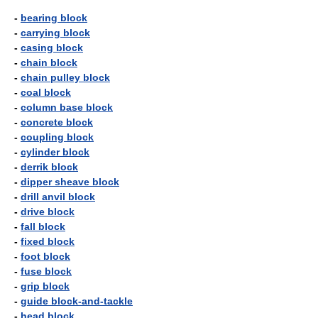
-
bearing block
-
carrying block
-
casing block
-
chain block
-
chain pulley block
-
coal block
-
column base block
-
concrete block
-
coupling block
-
cylinder block
-
derrik block
-
dipper sheave block
-
drill anvil block
-
drive block
-
fall block
-
fixed block
-
foot block
-
fuse block
-
grip block
-
guide block-and-tackle
-
head block