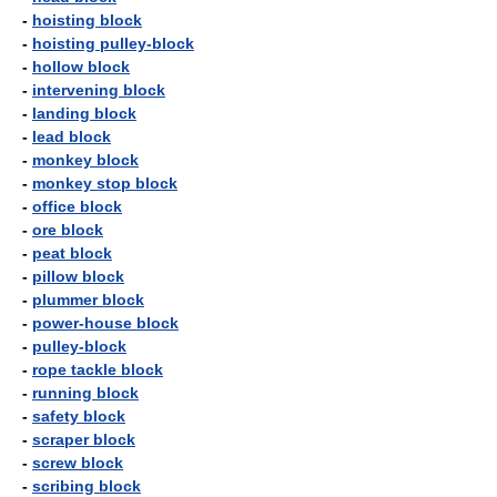
-
hoisting block
-
hoisting pulley-block
-
hollow block
-
intervening block
-
landing block
-
lead block
-
monkey block
-
monkey stop block
-
office block
-
ore block
-
peat block
-
pillow block
-
plummer block
-
power-house block
-
pulley-block
-
rope tackle block
-
running block
-
safety block
-
scraper block
-
screw block
-
scribing block