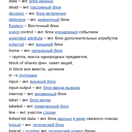
data ~ вчт.
блок данных
dead ~ вчт.
пассивный блок
decision
~ вчт.
блок ветвления
defective
~ вчт.
дефектный
блок
Eastern
~ Восточный блок
event
control ~ вчт. блок
управления
событием
extended
attribute
~ вчт. блок дополнительных атрибутов
external
~ вчт.
внешний
блок
home ~ вчт.
начальный блок
~ группа, масса однородных предметов;
block of shares фин. пакет акций;
in block все вместе, целиком
in ~s
группами
input ~ вчт.
входной блок
input-output ~ вчт.
блок ввода-вывода
internal ~ вчт.
вложенный
блок
label ~ вчт.
блок метки
labeled ~ вчт.
помеченный блок
line ~ вчт. участок
строки
linked-list data ~ вчт. блок
данных
в виде
связного списка
logical
~ вчт.
логический блок
logical ~
number
вчт.
логический номер
блока