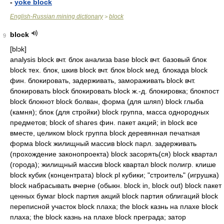
-
yoke block
English-Russian mining dictionary
block
>
block
9
[blɔk]
analysis block вчт. блок анализа base block вчт. базовый блок
block тех. блок, шкив block вчт. блок block мед. блокада block
фин. блокировать, задерживать, замораживать block вчт.
блокировать block блокировать block ж.-д. блокировка; блокпост
block блокнот block болван, форма (для шляп) block глыба
(камня); блок (для стройки) block группа, масса однородных
предметов; block of shares фин. пакет акций; in block все
вместе, целиком block группа block деревянная печатная
форма block жилищный массив block парл. задерживать
(прохождение законопроекта) block засорять(ся) block квартал
(города); жилищный массив block квартал block полигр. клише
block кубик (концентрата) block pl кубики; "строитель" (игрушка)
block набрасывать вчерне (обыкн. block in, block out) block пакет
ценных бумаг block партия акций block партия облигаций block
переписной участок block плаха; the block казнь на плахе block
плаха; the block казнь на плахе block преграда; затор