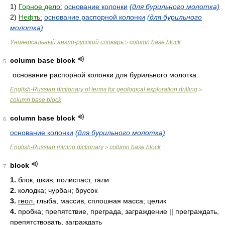
1)
Горное дело:
основание колонки
(для бурильного молотка)
2)
Нефть:
основание распорной колонки
(для бурильного
молотка)
Универсальный англо-русский словарь
column base block
>
column base block
5
основание распорной колонки для бурильного молотка.
English-Russian dictionary of terms for geological exploration drilling
>
column base block
column base block
6
основание колонки
(для бурильного молотка)
English-Russian mining dictionary
column base block
>
block
7
1.
блок, шкив; полиспаст, тали
2.
колодка; чурбан; брусок
3.
геол.
глыба, массив, сплошная масса; целик
4.
пробка; препятствие, преграда, заграждение || преграждать,
препятствовать, заграждать