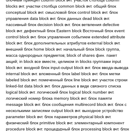
блочный принцип column block вчт. участок столбца column
blocks вчт. участки столбца common block вчт. общий блок
conceptual block вчт. смысловой блок control block вчт. блок
управления data block вчт. блок данных dead block вчт.
пассивный блок decision block вчт. блок ветвления defective
block вчт. дефектный блок Eastern block Восточный блок event
control block вчт. блок управления событием extended attribute
block вчт. блок дополнительных атрибутов external block вчт.
внешний блок home block вчт. начальный блок block группа,
масса однородных предметов; block of shares фин. пакет
акций; in block все вместе, целиком in blocks группами input
block вчт. входной блок input-output block вчт. блок ввода-вывода
internal block вчт. вложенный блок label block вчт. блок метки
labeled block вчт. помеченный блок line block вчт. участок строки
linked-list data block вчт. блок данных в виде связного списка
logical block вчт. логический блок logical block number вчт.
логический номер блока memory block вчт. блок памяти
message block вчт. блок сообщения multirecord block вчт. блок с
несколькими записями output block вчт. выходное устройство
parameter block вчт. блок параметров physical block вчт.
физический блок primitive block вчт. элементарный компонент
procedure block вчт. процедурный блок processing block вчт. блок