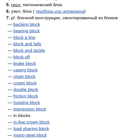
5.
геол.
тектонический блок
6.
узел, блок
(
прибора или аппарата
)
7.
pl. блочной конструкции, смонтированный из блоков
—
backing block
—
bearing block
—
block a line
—
block and falls
—
block and tackle
—
block off
—
brake block
—
casing block
—
chain block
—
crown block
—
double block
—
friction block
—
hoisting block
—
impression block
— in blocks
—
in-line crown block
—
load sharing block
—
mono-steel block