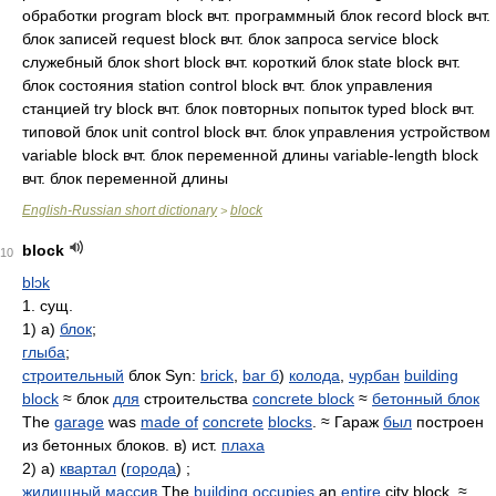
обработки program block вчт. программный блок record block вчт.
блок записей request block вчт. блок запроса service block
служебный блок short block вчт. короткий блок state block вчт.
блок состояния station control block вчт. блок управления
станцией try block вчт. блок повторных попыток typed block вчт.
типовой блок unit control block вчт. блок управления устройством
variable block вчт. блок переменной длины variable-length block
вчт. блок переменной длины
English-Russian short dictionary
block
>
block
10
blɔk
1. сущ.
1) а)
блок
;
глыба
;
строительный
блок Syn:
brick
,
bar б
)
колода
,
чурбан
building
block
≈ блок
для
строительства
concrete block
≈
бетонный блок
The
garage
was
made of
concrete
blocks
. ≈ Гараж
был
построен
из бетонных блоков. в) ист.
плаха
2) а)
квартал
(
города
) ;
жилищный массив
The
building
occupies
an
entire
city block. ≈