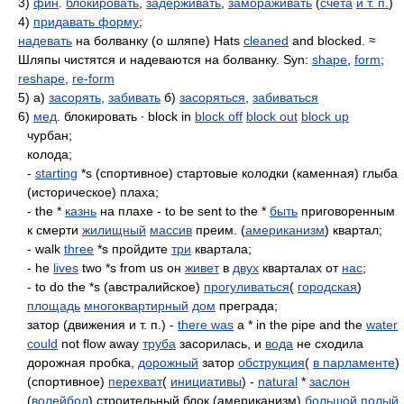
3)
фин
.
блокировать
,
задерживать
,
замораживать
(
счета
и т. п.
)
4)
придавать форму
;
надевать
на болванку (о шляпе) Hats
cleaned
and blocked. ≈
Шляпы чистятся и надеваются на болванку. Syn:
shape
,
form
;
reshape
,
re-form
5) а)
засорять
,
забивать
б)
засоряться
,
забиваться
6)
мед
. блокировать ∙ block in
block off
block out
block up
чурбан;
колода;
-
starting
*s (спортивное) стартовые колодки (каменная) глыба
(историческое) плаха;
- the *
казнь
на плахе - to be sent to the *
быть
приговоренным
к смерти
жилищный
массив
преим. (
американизм
) квартал;
- walk
three
*s пройдите
три
квартала;
- he
lives
two *s from us он
живет
в
двух
кварталах от
нас
;
- to do the *s (австралийское)
прогуливаться
(
городская
)
площадь
многоквартирный
дом
преграда;
затор (движения и т. п.) -
there was
a * in the pipe and the
water
could
not flow away
труба
засорилась, и
вода
не сходила
дорожная пробка,
дорожный
затор
обструкция
(
в парламенте
)
(спортивное)
перехват
(
инициативы
) -
natural
*
заслон
(
волейбол
) строительный блок (американизм)
большой
полый