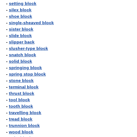
-
setting block
-
silex block
-
shoe block
-
single-sheaved block
-
sister block
-
slide block
-
slipper back
-
slusher-type block
-
snatch block
-
solid block
-
springing block
-
spring stop block
-
stone block
-
terminal block
-
thrust block
-
tool block
-
tooth block
-
travelling block
-
tread block
-
trunnion block
-
wood block