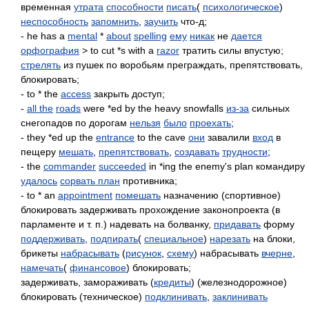
временная
утрата
способности
писать
(
психологическое
)
неспособность
запомнить
,
заучить
что-д;
- he has a
mental
*
about
spelling
ему
никак
не
дается
орфография
> to cut *s with a
razor
тратить силы впустую;
стрелять
из пушек по воробьям преграждать, препятствовать,
блокировать;
- to * the
access
закрыть доступ;
-
all the
roads
were *ed by the heavy snowfalls
из-за
сильных
снегопадов по дорогам
нельзя
было
проехать
;
- they *ed up the
entrance
to the cave
они
завалили
вход
в
пещеру
мешать
,
препятствовать
,
создавать
трудности
;
- the
commander
succeeded
in *ing the enemy's plan командиру
удалось
сорвать план
противника;
- to * an
appointment
помешать
назначению (спортивное)
блокировать задерживать прохождение законопроекта (в
парламенте и т. п.) надевать на болванку,
придавать
форму
поддерживать
,
подпирать
(
специальное
)
нарезать
на блоки,
брикеты
набрасывать
(
рисунок
,
схему
) набрасывать
вчерне
,
намечать
(
финансовое
) блокировать;
задерживать, замораживать (
кредиты
) (железнодорожное)
блокировать (техническое)
подклинивать
,
заклинивать