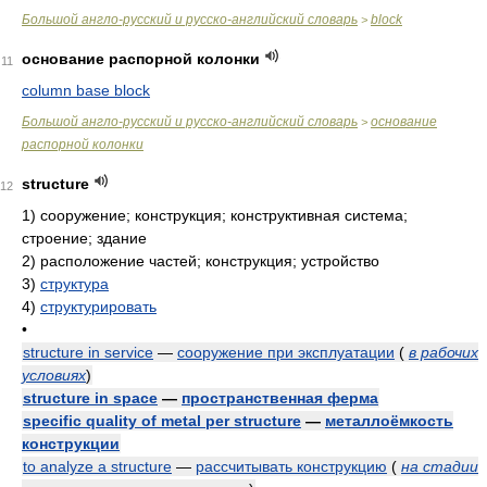
Большой англо-русский и русско-английский словарь
block
>
основание распорной колонки
11
column base block
Большой англо-русский и русско-английский словарь
основание
>
распорной колонки
structure
12
1)
сооружение; конструкция; конструктивная система;
строение; здание
2)
расположение частей; конструкция; устройство
3)
структура
4)
структурировать
•
structure in service
—
сооружение при эксплуатации
(
в рабочих
условиях
)
structure in space
—
пространственная ферма
specific quality of metal per structure
—
металлоёмкость
конструкции
to analyze a structure
—
рассчитывать конструкцию
(
на стадии