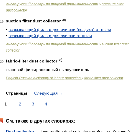
Англо-русский словарь по пищевой промышленности
pressure filter
>
dust collector
suction filter dust collector
19
•
всасывающий фильтр для очистки (воздуха) от пыли
•
всасывающий фильтр для очистки от пыли
Англо-русский словарь по пищевой промышленности
suction filter dust
>
collector
fabric-filter dust collector
20
тканевой фильтрационный пылеуловитель
English-Russian dictionary of labour protection
fabric-filter dust collector
>
Страницы
Следующая
→
1
2
3
4
См. также в других словарях:
Dust collector
— Two rooftop dust collectors in Pristina, Kosovo A