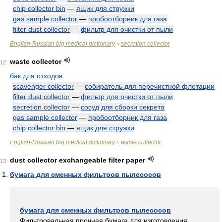
chip collector bin
—
ящик для стружки
gas sample collector
—
пробоотборник для газа
filter dust collector
—
фильтр для очистки от пыли
English-Russian big medical dictionary
secretion collector
>
waste collector
12
бак для отходов
scavenger collector
—
собиратель для перечистной флотации
filter dust collector
—
фильтр для очистки от пыли
secretion collector
—
сосуд для сборки секрета
gas sample collector
—
пробоотборник для газа
chip collector bin
—
ящик для стружки
English-Russian big medical dictionary
waste collector
>
dust collector exchangeable filter paper
13
бумага для сменных фильтров пылесосов
бумага для сменных фильтров пылесосов
Фильтровальная прочная бумага для изготовления