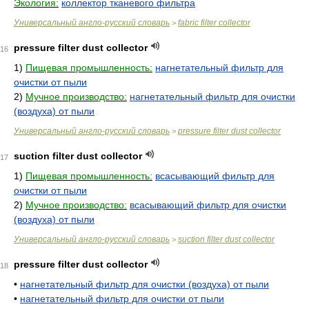
Экология:
коллектор тканевого фильтра
Универсальный англо-русский словарь
fabric filter collector
>
pressure filter dust collector
16
1)
Пищевая промышленность:
нагнетательный фильтр для
очистки от пыли
2)
Мучное производство:
нагнетательный фильтр для очистки
(воздуха) от пыли
Универсальный англо-русский словарь
pressure filter dust collector
>
suction filter dust collector
17
1)
Пищевая промышленность:
всасывающий фильтр для
очистки от пыли
2)
Мучное производство:
всасывающий фильтр для очистки
(воздуха) от пыли
Универсальный англо-русский словарь
suction filter dust collector
>
pressure filter dust collector
18
•
нагнетательный фильтр для очистки (воздуха) от пыли
•
нагнетательный фильтр для очистки от пыли