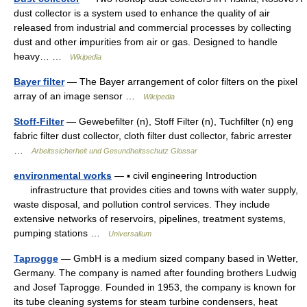
dust collector is a system used to enhance the quality of air
released from industrial and commercial processes by collecting
dust and other impurities from air or gas. Designed to handle
heavy… …
Wikipedia
Bayer filter
— The Bayer arrangement of color filters on the pixel
array of an image sensor …
Wikipedia
Stoff-Filter
— Gewebefilter (n), Stoff Filter (n), Tuchfilter (n) eng
fabric filter dust collector, cloth filter dust collector, fabric arrester
…
Arbeitssicherheit und Gesundheitsschutz Glossar
environmental works
— ▪ civil engineering Introduction
infrastructure that provides cities and towns with water supply,
waste disposal, and pollution control services. They include
extensive networks of reservoirs, pipelines, treatment systems,
pumping stations …
Universalium
Taprogge
— GmbH is a medium sized company based in Wetter,
Germany. The company is named after founding brothers Ludwig
and Josef Taprogge. Founded in 1953, the company is known for
its tube cleaning systems for steam turbine condensers, heat