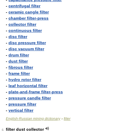
-
centrifugal filter
-
ceramic cangle filter
-
chamber filter-press
-
collector filter
-
continuous filter
-
disc filter
-
disc pressure filter
-
disc vacuum filter
-
drum filter
-
dust filter
-
fibrous filter
-
frame filter
-
hydro rotor filter
-
leaf horizontal filter
-
plate-and-frame filter-press
-
pressure candle filter
-
pressure filter
-
vertical filter
English-Russian mining dictionary
filter
>
filter dust collector
6