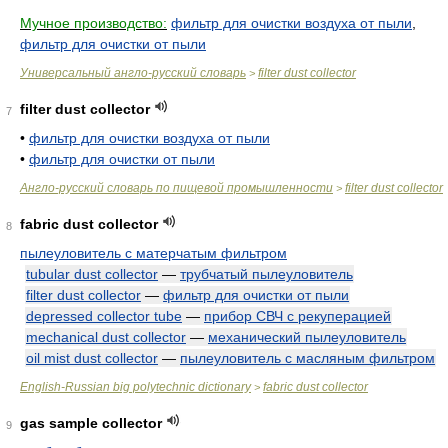
Мучное производство:
фильтр для очистки воздуха от пыли
,
фильтр для очистки от пыли
Универсальный англо-русский словарь
filter dust collector
>
filter dust collector
7
•
фильтр для очистки воздуха от пыли
•
фильтр для очистки от пыли
Англо-русский словарь по пищевой промышленности
filter dust collector
>
fabric dust collector
8
пылеуловитель с матерчатым фильтром
tubular dust collector
—
трубчатый пылеуловитель
filter dust collector
—
фильтр для очистки от пыли
depressed collector tube
—
прибор СВЧ с рекуперацией
mechanical dust collector
—
механический пылеуловитель
oil mist dust collector
—
пылеуловитель с масляным фильтром
English-Russian big polytechnic dictionary
fabric dust collector
>
gas sample collector
9