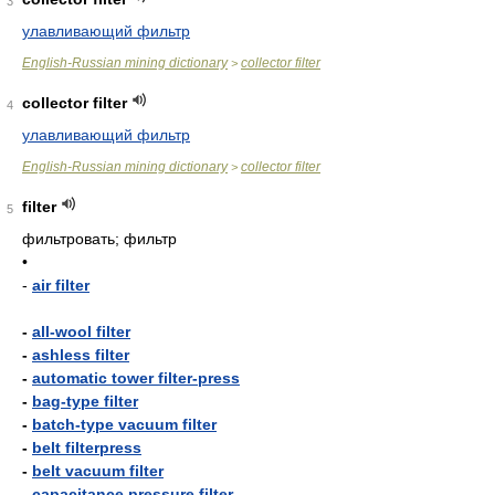
3
улавливающий фильтр
English-Russian mining dictionary
collector filter
>
collector filter
4
улавливающий фильтр
English-Russian mining dictionary
collector filter
>
filter
5
фильтровать; фильтр
•
-
air filter
-
all-wool filter
-
ashless filter
-
automatic tower filter-press
-
bag-type filter
-
batch-type vacuum filter
-
belt filterpress
-
belt vacuum filter
-
capacitance pressure filter