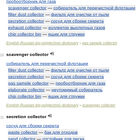
пробоотборник для газа
scavenger collector
—
собиратель для перечистной флотации
filter dust collector
—
фильтр для очистки от пыли
secretion collector
—
сосуд для сборки секрета
exhaust collector
—
коллектор выхлопных газов
chip collector bin
—
ящик для стружки
English-Russian big polytechnic dictionary
gas sample collector
>
scavenger collector
10
собиратель для перечистной флотации
filter dust collector
—
фильтр для очистки от пыли
secretion collector
—
сосуд для сборки секрета
gas sample collector
—
пробоотборник для газа
elaborate collector
—
неутомимый собиратель
chip collector bin
—
ящик для стружки
English-Russian big polytechnic dictionary
scavenger collector
>
secretion collector
11
сосуд для сборки секрета
waste collector
—
бак для отходов
sand collector
—
отстойник для песка