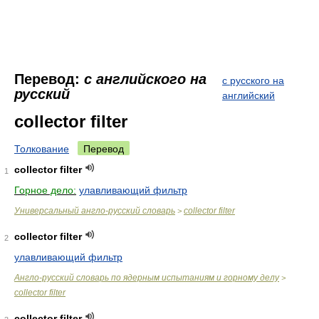
Перевод:
с английского на
с русского на
русский
английский
collector filter
Толкование
Перевод
collector filter
1
Горное дело:
улавливающий фильтр
Универсальный англо-русский словарь
collector filter
>
collector filter
2
улавливающий фильтр
Англо-русский словарь по ядерным испытаниям и горному делу
>
collector filter
collector filter