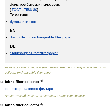
фильтров бытовых пылесосов.
[
ГОСТ 17586-80
]
Тематики
бумага и картон
EN
dust collector exchangeable filter paper
DE
Stäubsauger-Ersatzfilterpapier
Англо-русский словарь нормативно-технической терминологии
dust
>
collector exchangeable filter paper
fabric filter collector
14
коллектор тканевого фильтра
Англо-русский словарь по экологии
fabric filter collector
>
fabric filter collector
15