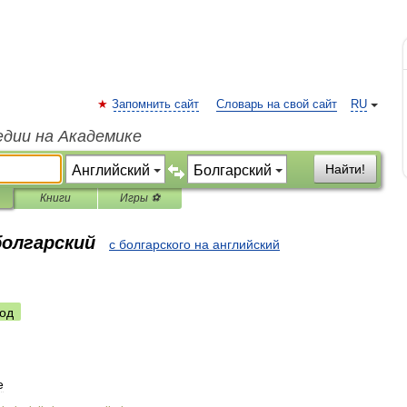
Запомнить сайт
Словарь на свой сайт
RU
едии на Академике
Найти!
Книги
Игры ⚽
болгарский
с болгарского на английский
од
е