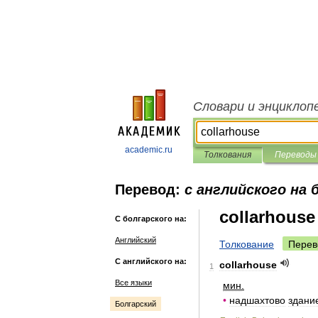
Словари и энциклоп
academic.ru
Толкования
Переводы
Перевод:
с английского на 
collarhouse
С болгарского на:
Английский
Толкование
Перев
С английского на:
collarhouse
1
Все языки
мин
.
•
надшахтово
здани
Болгарский