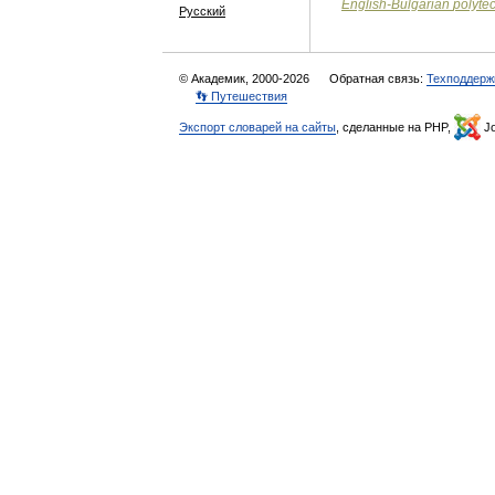
English
-
Bulgarian
polyte
Русский
© Академик, 2000-2026
Обратная связь:
Техподдерж
👣 Путешествия
Экспорт словарей на сайты
, сделанные на PHP,
Jo