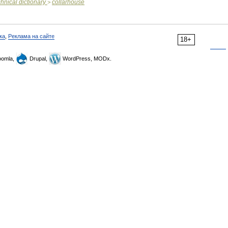
chnical
dictionary
collarhouse
>
ка
,
Реклама на сайте
18+
omla,
Drupal,
WordPress, MODx.