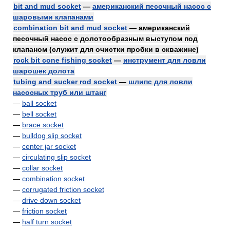
bit and mud socket
—
американский песочный насос с
шаровыми клапанами
combination bit and mud socket
— американский
песочный насос с долотообразным выступом под
клапаном (служит для очистки пробки в скважине)
rock bit cone fishing socket
—
инструмент для ловли
шарошек долота
tubing and sucker rod socket
—
шлипс для ловли
насосных труб или штанг
—
ball socket
—
bell socket
—
brace socket
—
bulldog slip socket
—
center jar socket
—
circulating slip socket
—
collar socket
—
combination socket
—
corrugated friction socket
—
drive down socket
—
friction socket
—
half turn socket