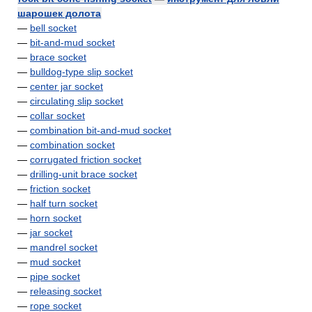
шарошек долота
—
bell socket
—
bit-and-mud socket
—
brace socket
—
bulldog-type slip socket
—
center jar socket
—
circulating slip socket
—
collar socket
—
combination bit-and-mud socket
—
combination socket
—
corrugated friction socket
—
drilling-unit brace socket
—
friction socket
—
half turn socket
—
horn socket
—
jar socket
—
mandrel socket
—
mud socket
—
pipe socket
—
releasing socket
—
rope socket