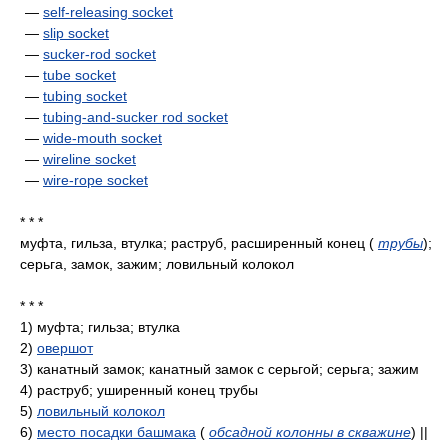
—
self-releasing socket
—
slip socket
—
sucker-rod socket
—
tube socket
—
tubing socket
—
tubing-and-sucker rod socket
—
wide-mouth socket
—
wireline socket
—
wire-rope socket
* * *
муфта, гильза, втулка; раструб, расширенный конец
(
трубы
)
;
серьга, замок, зажим; ловильный колокол
* * *
1)
муфта; гильза; втулка
2)
овершот
3)
канатный замок; канатный замок с серьгой; серьга; зажим
4)
раструб; уширенный конец трубы
5)
ловильный колокол
6)
место посадки башмака
(
обсадной колонны в скважине
)
||