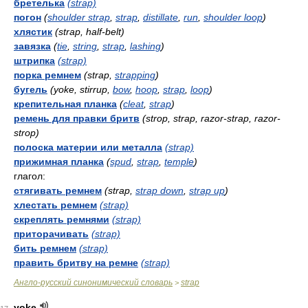
бретелька
(strap)
погон
(
shoulder strap
,
strap
,
distillate
,
run
,
shoulder loop
)
хлястик
(strap, half-belt)
завязка
(
tie
,
string
,
strap
,
lashing
)
штрипка
(strap)
порка ремнем
(strap,
strapping
)
бугель
(yoke, stirrup,
bow
,
hoop
,
strap
,
loop
)
крепительная планка
(
cleat
,
strap
)
ремень для правки бритв
(strop, strap, razor-strap, razor-
strop)
полоска материи или металла
(strap)
прижимная планка
(
spud
,
strap
,
temple
)
глагол:
стягивать ремнем
(strap,
strap down
,
strap up
)
хлестать ремнем
(strap)
скреплять ремнями
(strap)
приторачивать
(strap)
бить ремнем
(strap)
править бритву на ремне
(strap)
Англо-русский синонимический словарь
strap
>
yoke