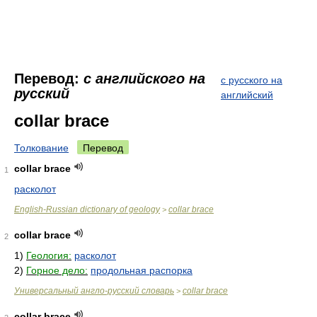
Перевод:
с английского на
с русского на
русский
английский
collar brace
Толкование
Перевод
collar brace
1
расколот
English-Russian dictionary of geology
collar brace
>
collar brace
2
1)
Геология:
расколот
2)
Горное дело:
продольная распорка
Универсальный англо-русский словарь
collar brace
>
collar brace