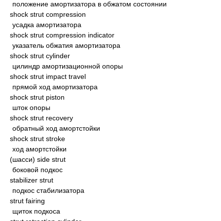
положение амортизатора в обжатом состоянии
shock strut compression
усадка амортизатора
shock strut compression indicator
указатель обжатия амортизатора
shock strut cylinder
цилиндр амортизационной опоры
shock strut impact travel
прямой ход амортизатора
shock strut piston
шток опоры
shock strut recovery
обратный ход амортстойки
shock strut stroke
ход амортстойки
(шасси) side strut
боковой подкос
stabilizer strut
подкос стабилизатора
strut fairing
щиток подкоса