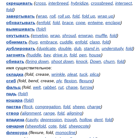
скрещивать
(
cross
,
interbreed
,
hybridize
,
crossbreed
,
intersect
,
fold
)
завертывать
(
wrap
,
roll
,
roll up
,
fold
,
fold up
,
wrap up
)
обхватывать
(
enfold
,
fold
,
brace
,
cope
,
entwine
,
enclasp
)
вымешивать
(fold)
окутывать
(
envelop
,
wrap
,
shroud
,
enwrap
,
muffle
,
fold
)
обнимать
(
hug
,
embrace
,
cuddle
,
enfold
,
clasp
,
fold
)
дублировать
(
duplicate
,
double
,
dub
,
stand in
,
understudy
,
fold
)
загонять
(
huddle
,
bay
,
drive in
,
fold
,
pen
,
house
)
сбивать
(
bring down
,
shoot down
,
knock
,
Down
,
churn
,
fold
)
имя существительное:
складка
(fold, crease,
wrinkle
,
pleat
,
tuck
,
plica
)
сгиб
(fold, bend, crease,
ply
,
flexion
,
flexure
)
фальц
(fold,
welt
,
rabbet
,
rut
,
chase
,
furrow
)
падь
(fold)
кошара
(fold)
паства
(
flock
,
congregation
,
fold
,
sheep
,
charge
)
створ
(
alignment
,
range
,
fold
,
aligning
)
впадина
(
cavity
,
depression
,
trough
,
hollow
,
dent
,
fold
)
овчарня
(
sheepfold
,
cote
,
fold
,
sheepcote
)
флексура
(flexure, fold,
monocline
)