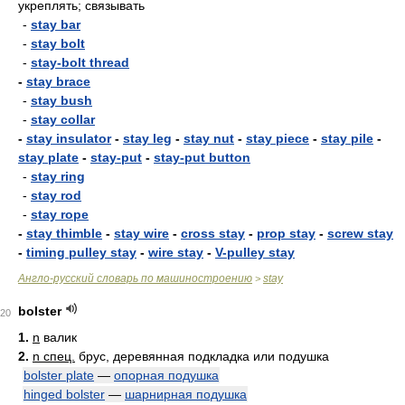
укреплять; связывать
-
stay bar
-
stay bolt
-
stay-bolt thread
-
stay brace
-
stay bush
-
stay collar
-
stay insulator
-
stay leg
-
stay nut
-
stay piece
-
stay pile
-
stay plate
-
stay-put
-
stay-put button
-
stay ring
-
stay rod
-
stay rope
-
stay thimble
-
stay wire
-
cross stay
-
prop stay
-
screw stay
-
timing pulley stay
-
wire stay
-
V-pulley stay
Англо-русский словарь по машиностроению
stay
>
bolster
20
1.
n
валик
2.
n спец.
брус, деревянная подкладка или подушка
bolster plate
—
опорная подушка
hinged bolster
—
шарнирная подушка