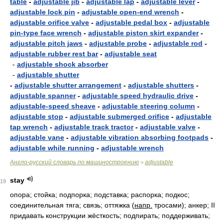
table
-
adjustable jib
-
adjustable lap
-
adjustable lever
-
adjustable lock pin
-
adjustable open-end wrench
-
adjustable orifice valve
-
adjustable pedal box
-
adjustable
pin-type face wrench
-
adjustable piston skirt expander
-
adjustable pitch jaws
-
adjustable probe
-
adjustable rod
-
adjustable rubber rest bar
-
adjustable seat
-
adjustable shock absorber
-
adjustable shutter
-
adjustable shutter arrangement
-
adjustable shutters
-
adjustable spanner
-
adjustable speed hydraulic drive
-
adjustable-speed sheave
-
adjustable steering column
-
adjustable stop
-
adjustable submerged orifice
-
adjustable
tap wrench
-
adjustable track tractor
-
adjustable valve
-
adjustable vane
-
adjustable vibration absorbing footpads
-
adjustable while running
-
adjustable wrench
Англо-русский словарь по машиностроению
adjustable
>
stay
19
опора; стойка; подпорка; подставка; распорка; подкос;
соединительная тяга; связь; оттяжка
(
напр.
тросами); анкер; II
придавать конструкции жёсткость; подпирать; поддерживать;