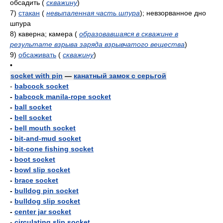
обсадить
(
скважину
)
7)
стакан
(
невыпаленная часть шпура
)
; невзорванное дно
шпура
8)
каверна; камера
(
образовавшаяся в скважине в
результате взрыва заряда взрывчатого вещества
)
9)
обсаживать
(
скважину
)
•
socket with pin
—
канатный замок с серьгой
-
babcock socket
-
babcock manila-rope socket
-
ball socket
-
bell socket
-
bell mouth socket
-
bit-and-mud socket
-
bit-cone fishing socket
-
boot socket
-
bowl slip socket
-
brace socket
-
bulldog pin socket
-
bulldog slip socket
-
center jar socket
-
circulating slip socket