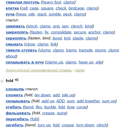
тяжелая поступь
(
heavy foot
,
clamp
)
клетка
(
cell
,
cage
,
square
,
check
,
birdcage
,
clamp
)
куча
(
heap
,
pile
,
stack
,
jumble
,
peck
,
clamp
)
глагол:
зажимать
(
pinch
,
clamp
,
grip
,
jam
,
clench
,
bind
)
закреплять
(
fasten
,
fix
,
consolidate
,
secure
,
anchor
,
clamp
)
скреплять
(fasten, bind,
bond
,
knit
,
staple
,
clamp
)
смыкать
(
close
,
clamp
,
link
)
тяжело ступать
(
clump
,
clamp
,
tramp
,
trample
,
stump
,
clump
about
)
складывать в кучу
(
clamp up
,
clamp
,
heap up
,
pile
)
Англо-русский синонимический словарь
clamp
>
fold
11
сложить
глагол:
сложить
(fold,
lay down
,
add
,
pile up
)
складывать
(fold,
add up
,
ADD
,
sum
,
add together
,
sum up
)
сгибать
(
bend
,
flex
,
buckle
,
fold
,
bow
,
curve
)
фальцевать
(fold,
crease
,
quire
)
перегибать
(fold)
загибать
(bend,
turn up
,
fold
,
crease
,
turn down
,
clinch
)