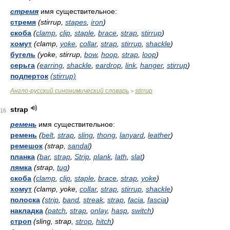
стремя
имя существительное:
стремя
(stirrup,
stapes
,
iron
)
скоба
(
clamp
,
clip
,
staple
,
brace
,
strap
,
stirrup
)
хомут
(clamp,
yoke
,
collar
,
strap
,
stirrup
,
shackle
)
бугель
(yoke, stirrup,
bow
,
hoop
,
strap
,
loop
)
серьга
(
earring
,
shackle
,
eardrop
,
link
,
hanger
,
stirrup
)
подперток
(stirrup)
Англо-русский синонимический словарь
stirrup
>
strap
16
ремень
имя существительное:
ремень
(
belt
,
strap
,
sling
,
thong
,
lanyard
,
leather
)
ремешок
(strap,
sandal
)
планка
(
bar
,
strap
,
Strip
,
plank
,
lath
,
slat
)
лямка
(strap,
tug
)
скоба
(
clamp
,
clip
,
staple
,
brace
,
strap
,
yoke
)
хомут
(clamp, yoke,
collar
,
strap
,
stirrup
,
shackle
)
полоска
(
strip
,
band
,
streak
,
strap
,
facia
,
fascia
)
накладка
(
patch
,
strap
,
onlay
,
hasp
,
switch
)
строп
(sling, strap,
strop
,
hitch
)