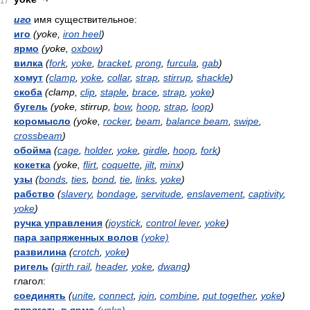
17
иго
имя существительное:
иго
(yoke,
iron heel
)
ярмо
(yoke,
oxbow
)
вилка
(
fork
,
yoke
,
bracket
,
prong
,
furcula
,
gab
)
хомут
(
clamp
,
yoke
,
collar
,
strap
,
stirrup
,
shackle
)
скоба
(clamp,
clip
,
staple
,
brace
,
strap
,
yoke
)
бугель
(yoke, stirrup,
bow
,
hoop
,
strap
,
loop
)
коромысло
(yoke,
rocker
,
beam
,
balance beam
,
swipe
,
crossbeam
)
обойма
(
cage
,
holder
,
yoke
,
girdle
,
hoop
,
fork
)
кокетка
(yoke,
flirt
,
coquette
,
jilt
,
minx
)
узы
(
bonds
,
ties
,
bond
,
tie
,
links
,
yoke
)
рабство
(
slavery
,
bondage
,
servitude
,
enslavement
,
captivity
,
yoke
)
ручка управления
(
joystick
,
control lever
,
yoke
)
пара запряженных волов
(yoke)
развилина
(
crotch
,
yoke
)
ригель
(
girth rail
,
header
,
yoke
,
dwang
)
глагол:
соединять
(
unite
,
connect
,
join
,
combine
,
put together
,
yoke
)