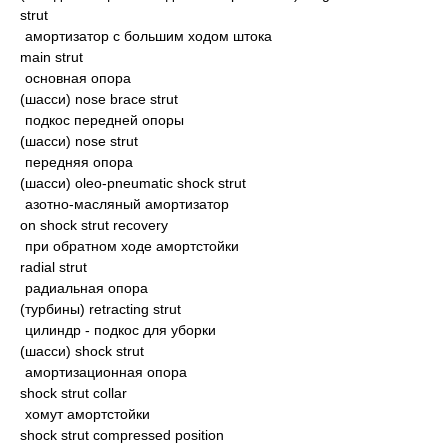
strut
амортизатор с большим ходом штока
main strut
основная опора
(шасси) nose brace strut
подкос передней опоры
(шасси) nose strut
передняя опора
(шасси) oleo-pneumatic shock strut
азотно-масляный амортизатор
on shock strut recovery
при обратном ходе амортстойки
radial strut
радиальная опора
(турбины) retracting strut
цилиндр - подкос для уборки
(шасси) shock strut
амортизационная опора
shock strut collar
хомут амортстойки
shock strut compressed position