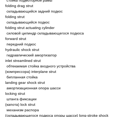
стойка подмоторной рамы
folding drag strut
складывающийся задний подкос
folding strut
складывающийся подкос
folding strut actuating cylinder
силовой цилиндр складывающегося подкоса
forward strut
передний подкос
hydraulic shock strut
гидравлический амортизатор
inlet streamlined strut
обтекаемая стойка входного устройства
(компрессора) interplane strut
бипланная стойка
landing gear shock strut
амортизационная опора шасси
locking strut
штанга фиксации
(капота) lock strut
механизм распора
(складывающегося подкоса опоры шасси) long-stroke shock