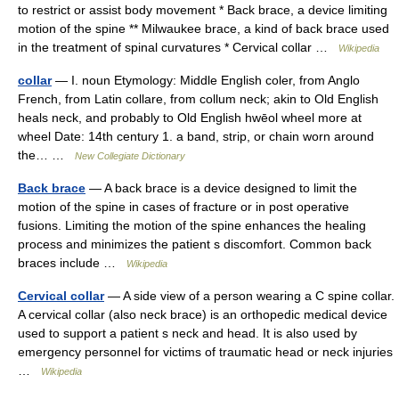
to restrict or assist body movement * Back brace, a device limiting
motion of the spine ** Milwaukee brace, a kind of back brace used
in the treatment of spinal curvatures * Cervical collar …
Wikipedia
collar
— I. noun Etymology: Middle English coler, from Anglo
French, from Latin collare, from collum neck; akin to Old English
heals neck, and probably to Old English hwēol wheel more at
wheel Date: 14th century 1. a band, strip, or chain worn around
the… …
New Collegiate Dictionary
Back brace
— A back brace is a device designed to limit the
motion of the spine in cases of fracture or in post operative
fusions. Limiting the motion of the spine enhances the healing
process and minimizes the patient s discomfort. Common back
braces include …
Wikipedia
Cervical collar
— A side view of a person wearing a C spine collar.
A cervical collar (also neck brace) is an orthopedic medical device
used to support a patient s neck and head. It is also used by
emergency personnel for victims of traumatic head or neck injuries
…
Wikipedia