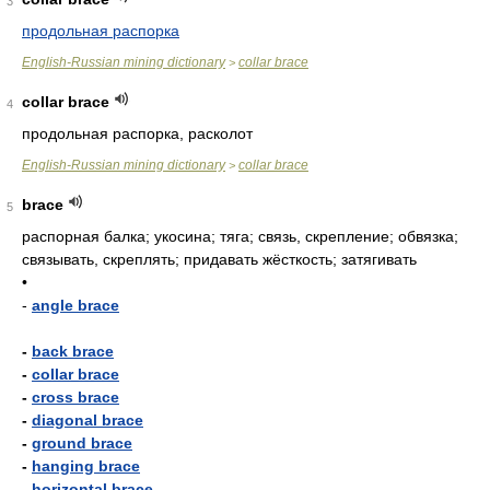
3
продольная распорка
English-Russian mining dictionary
collar brace
>
collar brace
4
продольная распорка, расколот
English-Russian mining dictionary
collar brace
>
brace
5
распорная балка; укосина; тяга; связь, скрепление; обвязка;
связывать, скреплять; придавать жёсткость; затягивать
•
-
angle brace
-
back brace
-
collar brace
-
cross brace
-
diagonal brace
-
ground brace
-
hanging brace
-
horizontal brace