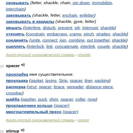
сковывать
(fetter, shackle, chain,
pin down
,
immobilize
,
interchain
)
заковывать
(shackle, fetter,
enchain
,
enfetter
)
заковывать в кандалы
(shackle, gyve, fetter)
мешать
(
interfere
,
disturb
,
prevent
,
stir
,
interrupt
,
shackle
)
стеснять
(
constrain
,
embarrass
,
cramp
,
pinch
,
straiten
,
shackle
)
соединять
(
unite
,
connect
,
join
,
combine
,
put together
,
shackle
)
сцеплять
(
interlock
,
link
,
concatenate
,
interlink
,
couple
,
shackle
)
Англо-русский синонимический словарь
shackle
>
spacer
14
прокладка
имя существительное:
прокладка
(
gasket
,
laying
,
Strip
,
spacer
,
liner
,
packing
)
распорка
(
strut
,
spacer
,
brace
,
spreader
,
distance piece
,
crossbar
)
шайба
(
washer
,
puck
,
shim
,
spacer
,
collar
,
rove
)
прокладочное кольцо
(spacer)
многоштемпельный пресс
(spacer)
Англо-русский синонимический словарь
spacer
>
stirrup
15