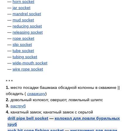
—
horn socket
—
jar socket
—
mandrel socket
—
mud socket
—
reducing socket
—
releasing socket
—
rope socket
—
slip socket
—
tube socket
—
tubing socket
—
wide-mouth socket
—
wire rope socket
* * *
1.
место посадки башмака обсадной колонны в скважине ||
обсадить
(
скважину
)
2.
довольный колокол; овершот, ловильный шлипс
3.
раструб
4.
канатный замок; канатный замок с серьгой
drill pipe bell socket
—
колокол для ловли бурильных
труб
rock bit cone fishing socket
—
инструмент для ловли