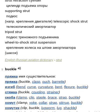
strut retraction cylinder
цилиндр подъема опоры
supporting strut
подкос
(напр. крепления двигателя) telescopic shock strut
телескопический амортизатор
tripod strut
подкос треножного подъемника
wheel-to-shock strut suspension
крепление колеса на штоке амортизатора
(шасси)
English-Russian aviation dictionary
strut
>
buckle
9
пряжка
имя существительное:
пряжка
(buckle,
clasp
,
ouch
,
barrette
)
изгиб
(
bend
,
curve
,
curvature
,
bent
,
flexure
,
buckle
)
стяжка
(buckle,
coupling
,
strainer
)
скоба
(
clamp
,
clip
,
staple
,
brace
,
strap
,
buckle
)
хомут
(clamp,
yoke
,
collar
,
strap
,
stirrup
,
buckle
)
хомутик
(clip, buckle,
lugworm
,
lug
,
shackle
)