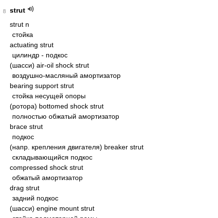
strut
8
strut n
стойка
actuating strut
цилиндр - подкос
(шасси) air-oil shock strut
воздушно-масляный амортизатор
bearing support strut
стойка несущей опоры
(ротора) bottomed shock strut
полностью обжатый амортизатор
brace strut
подкос
(напр. крепления двигателя) breaker strut
складывающийся подкос
compressed shock strut
обжатый амортизатор
drag strut
задний подкос
(шасси) engine mount strut