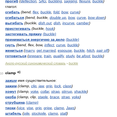
прогиб
(
deflection
,
SAG
,
buckling
,
sagging
,
flexure
,
buckle
)
глагол:
сгибать
(bend,
flex
,
buckle
,
fold
,
bow
,
curve
)
сгибаться
(bend, buckle,
double up
,
bow
,
curve
,
bow down
)
выгибать
(buckle,
dish out
,
dish
,
incurve
,
camber
)
пристегивать
(buckle,
hook
)
застегивать пряжку
(buckle)
приниматься энергично за дело
(buckle)
гнуть
(bend, flex, bow,
inflect
,
curve
,
buckle
)
жениться
(
marry
,
get married
,
espouse
,
buckle
,
hitch
,
pair off
)
готовиться
(
prepare
,
train
,
qualify
,
study
,
be afoot
,
buckle
)
Англо-русский синонимический словарь
buckle
>
clamp
10
зажим
имя существительное:
зажим
(clamp,
clip
,
jaw
,
grip
,
lock
,
clasp
)
хомут
(clamp,
yoke
,
collar
,
strap
,
stirrup
,
shackle
)
скоба
(clamp, clip,
staple
,
brace
,
strap
,
yoke
)
струбцина
(clamp)
тиски
(
vice
,
vise
,
grip
,
gripe
,
clamp
,
Jaws
)
штабель
(
pile
,
stockpile
,
clamp
,
stall
)