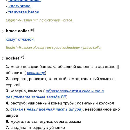
-
knee-brace
-
tranverse brace
English-Russian mining dictionary
brace
>
brace collar
6
хомут стяжной
English-Russian glossary on space technology
brace collar
>
socket
7
1.
место посадки башмака обсадной колонны в скважине ||
обсадить
(
скважину
)
2.
овершот; ропсокет; канатный замок; канатный замок с
серьгой
3.
каверна, камера
(
образовавшаяся в скважине в
результате взрыва заряда ВВ
)
4.
раструб; уширенный конец трубы; ловильный колокол
5.
стакан
(
невыпаленная часть шпура
)
, невзорванное дно
шпура
6.
муфта, гильза, втулка; серьга; зажим
7.
впадина; гнездо; углубление