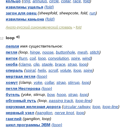
кольцо
(
ring
,
annulus
,
circle
,
collar
,
race
,
fold
)
извилины ущелья
(fold)
загон для овец
(sheepfold, sheepcote, fold,
run
)
извилины каньона
(fold)
Англо-русский синонимический словарь
fold
>
loop
12
петля
имя существительное:
петля
(loop,
hinge
,
noose
,
buttonhole
,
mesh
,
stitch
)
виток
(
turn
,
coil
,
loop
,
convolution
,
spire
,
wind
)
скоба
(
clamp
,
clip
,
staple
,
brace
,
strap
,
loop
)
спираль
(
spiral
,
helix
,
scroll
,
volute
,
loop
,
spire
)
мертвая петля
(loop)
хомут
(clamp,
yoke
,
collar
,
strap
,
stirrup
,
loop
)
петля Нестерова
(loop)
бугель
(yoke, stirrup,
bow
,
hoop
,
strap
,
loop
)
обгонный путь
(loop,
passing track
,
loop-line
)
окружная железная дорога
(
circular railway
,
loop
,
loop-line
)
нервный узел
(
ganglion
,
nerve knot
,
loop
)
ганглий
(ganglion, loop)
цикл программы ЭВМ
(loop)