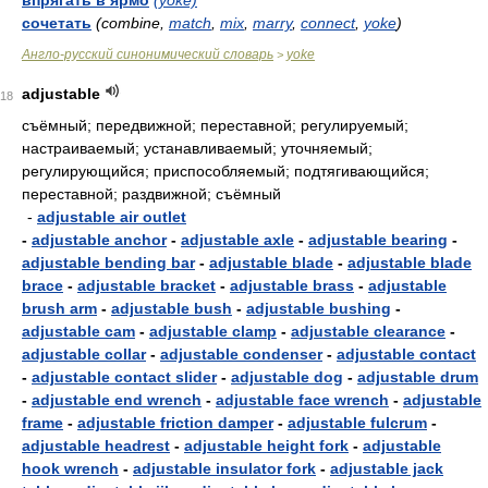
впрягать в ярмо
(yoke)
сочетать
(combine,
match
,
mix
,
marry
,
connect
,
yoke
)
Англо-русский синонимический словарь
yoke
>
adjustable
18
съёмный; передвижной; переставной; регулируемый;
настраиваемый; устанавливаемый; уточняемый;
регулирующийся; приспособляемый; подтягивающийся;
переставной; раздвижной; съёмный
-
adjustable air outlet
-
adjustable anchor
-
adjustable axle
-
adjustable bearing
-
adjustable bending bar
-
adjustable blade
-
adjustable blade
brace
-
adjustable bracket
-
adjustable brass
-
adjustable
brush arm
-
adjustable bush
-
adjustable bushing
-
adjustable cam
-
adjustable clamp
-
adjustable clearance
-
adjustable collar
-
adjustable condenser
-
adjustable contact
-
adjustable contact slider
-
adjustable dog
-
adjustable drum
-
adjustable end wrench
-
adjustable face wrench
-
adjustable
frame
-
adjustable friction damper
-
adjustable fulcrum
-
adjustable headrest
-
adjustable height fork
-
adjustable
hook wrench
-
adjustable insulator fork
-
adjustable jack