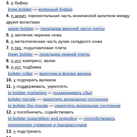
3.
n
буфер
knee bolster
—
коленный буфер
4.
n архит.
горизонтальная часть ионической капители между
двумя волютами
upper bolster
—
прокладка верхней части плиты
5.
n
заплечик черенка ножа
6.
n
металлическая часть ручки складного ножа
7.
n тех.
подштамповая плита
lower bolster
—
прокладка нижней плиты
8.
n уст.
компресс; валик
9.
n уст.
подбивка
bolster collar
—
воротник в форме валика
10.
v
подпирать валиком
11.
v
поддерживать, укреплять
to bolster marketing
—
поддерживать сбыт
bolster morale
—
укреплять моральное состояние
to bolster the morale
—
укреплять моральное состояние
12.
v
пособничать, содействовать
to bolster superstition and prejudice
—
способствовать
укоренению суеверия и предрассудков
13.
v
подстрекать