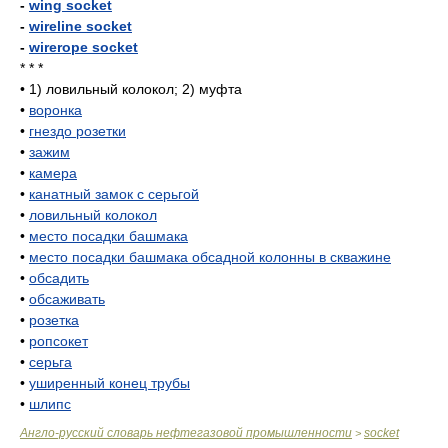
-
wing socket
-
wireline socket
-
wirerope socket
* * *
•
1) ловильный колокол; 2) муфта
•
воронка
•
гнездо розетки
•
зажим
•
камера
•
канатный замок с серьгой
•
ловильный колокол
•
место посадки башмака
•
место посадки башмака обсадной колонны в скважине
•
обсадить
•
обсаживать
•
розетка
•
ропсокет
•
серьга
•
уширенный конец трубы
•
шлипс
Англо-русский словарь нефтегазовой промышленности
socket
>