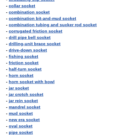
-
collar socket
-
combination socket
-
combination bit-and-mud socket
-
combination tubing and sucker rod socket
-
corrugated friction socket
-
drill pipe bell socket
-
drilling-unit brace socket
-
drive-down socket
-
fishing socket
-
friction socket
-
half-turn socket
-
horn socket
-
horn socket with bowl
-
jar socket
-
jar crotch socket
-
jar rein socket
-
mandrel socket
-
mud socket
-
new era socket
-
oval socket
-
pipe socket