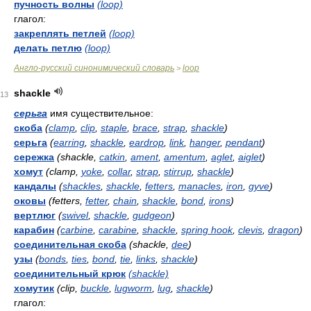
пучность волны
(loop)
глагол:
закреплять петлей
(loop)
делать петлю
(loop)
Англо-русский синонимический словарь
loop
>
shackle
13
серьга
имя существительное:
скоба
(
clamp
,
clip
,
staple
,
brace
,
strap
,
shackle
)
серьга
(
earring
,
shackle
,
eardrop
,
link
,
hanger
,
pendant
)
сережка
(shackle,
catkin
,
ament
,
amentum
,
aglet
,
aiglet
)
хомут
(clamp,
yoke
,
collar
,
strap
,
stirrup
,
shackle
)
кандалы
(
shackles
,
shackle
,
fetters
,
manacles
,
iron
,
gyve
)
оковы
(fetters,
fetter
,
chain
,
shackle
,
bond
,
irons
)
вертлюг
(
swivel
,
shackle
,
gudgeon
)
карабин
(
carbine
,
carabine
,
shackle
,
spring hook
,
clevis
,
dragon
)
соединительная скоба
(shackle,
dee
)
узы
(
bonds
,
ties
,
bond
,
tie
,
links
,
shackle
)
соединительный крюк
(shackle)
хомутик
(clip,
buckle
,
lugworm
,
lug
,
shackle
)
глагол: