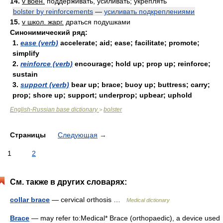
14.
v воен.
поддерживать, усиливать; укреплять
bolster by reinforcements
—
усиливать подкреплениями
15.
v школ. жарг.
драться подушками
Синонимический ряд:
1.
ease (verb)
accelerate; aid; ease; facilitate; promote;
simplify
2.
reinforce (verb)
encourage; hold up; prop up; reinforce;
sustain
3.
support (verb)
bear up; brace; buoy up; buttress; carry;
prop; shore up; support; underprop; upbear; uphold
English-Russian base dictionary
bolster
>
Страницы
Следующая
→
1
2
См. также в других словарях:
collar brace
— cervical orthosis …
Medical dictionary
Brace
— may refer to:Medical* Brace (orthopaedic), a device used