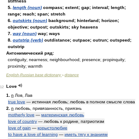
stiffness
5.
length (noun)
compass; extent; gap; interval; length;
range; reach; span; stretch
6.
outskirts (noun)
background; hinterland; horizon;
objective; outpost; outskirts; sky heavens
7.
way (noun)
way; ways
8.
outstrip (verb)
outdistance; outpace; outrun; outspeed;
outstrip
Антонимический ряд:
contiguity; nearness; neighbourhood; presence; propinquity;
proximity; warmth
English-Russian base dictionary
distance
>
Love
12
1.
n
Лов, Лав
true love
— истинная любовь; любовь в полном смысле слова
2.
n
любовь, привязанность, приязнь
motherly love
—
материнская любовь
love of country
— любовь к родине, патриотизм
love of gain
—
корыстолюбие
to have a love of learning
—
иметь тягу к знаниям