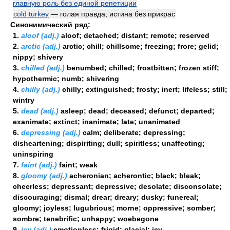
главную роль без единой репетиции
cold turkey
— голая правда; истина без прикрас
Синонимический ряд:
1.
aloof (adj.)
aloof; detached; distant; remote; reserved
2.
arctic (adj.)
arctic; chill; chillsome; freezing; frore; gelid;
nippy; shivery
3.
chilled (adj.)
benumbed; chilled; frostbitten; frozen stiff;
hypothermic; numb; shivering
4.
chilly (adj.)
chilly; extinguished; frosty; inert; lifeless; still;
wintry
5.
dead (adj.)
asleep; dead; deceased; defunct; departed;
exanimate; extinct; inanimate; late; unanimated
6.
depressing (adj.)
calm; deliberate; depressing;
disheartening; dispiriting; dull; spiritless; unaffecting;
uninspiring
7.
faint (adj.)
faint; weak
8.
gloomy (adj.)
acheronian; acherontic; black; bleak;
cheerless; depressant; depressive; desolate; disconsolate;
discouraging; dismal; drear; dreary; dusky; funereal;
gloomy; joyless; lugubrious; morne; oppressive; somber;
sombre; tenebrific; unhappy; woebegone
9.
icy (adj.)
emotionless; frigid; glacial; icy