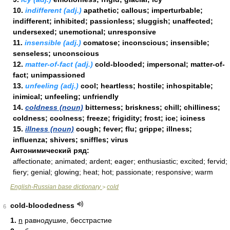
10.
indifferent (adj.)
apathetic; callous; imperturbable;
indifferent; inhibited; passionless; sluggish; unaffected;
undersexed; unemotional; unresponsive
11.
insensible (adj.)
comatose; inconscious; insensible;
senseless; unconscious
12.
matter-of-fact (adj.)
cold-blooded; impersonal; matter-of-
fact; unimpassioned
13.
unfeeling (adj.)
cool; heartless; hostile; inhospitable;
inimical; unfeeling; unfriendly
14.
coldness (noun)
bitterness; briskness; chill; chilliness;
coldness; coolness; freeze; frigidity; frost; ice; iciness
15.
illness (noun)
cough; fever; flu; grippe; illness;
influenza; shivers; sniffles; virus
Антонимический ряд:
affectionate; animated; ardent; eager; enthusiastic; excited; fervid;
fiery; genial; glowing; heat; hot; passionate; responsive; warm
English-Russian base dictionary
cold
>
cold-bloodedness
6
1.
n
равнодушие, бесстрастие