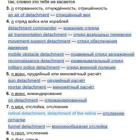
так, словно это тебя не касается
3.
n
оторванность, отчуждённость; отрешённость
an air of detachment
—
отрешённый вид
4.
n
отряд войск или кораблей
detachment commander
—
командир отряда
air transportation detachment
—
отряд воздушных перевозок
movement-support detachment
—
отряд обеспечения
движения
mobile obstacle detachment
—
подвижный отряд заграждений
reconnaissance detachment
—
разведывательный отряд
military police detachment
—
отряд военной полиции
5.
n воен.
орудийный или миномётный расчёт
gun detachment
—
орудийный расчёт
mortar detachment
—
миномётный расчёт
6.
n воен.
командирование
on detachment
—
откомандированный
7.
n мед.
отслойка, отслоение
retinal detachment, detachment of the retina
—
отслоение
сетчатки
funnel detachment
—
воронкообразная отслойка
8.
n геол.
отслоение
9.
n физ.
отрыв