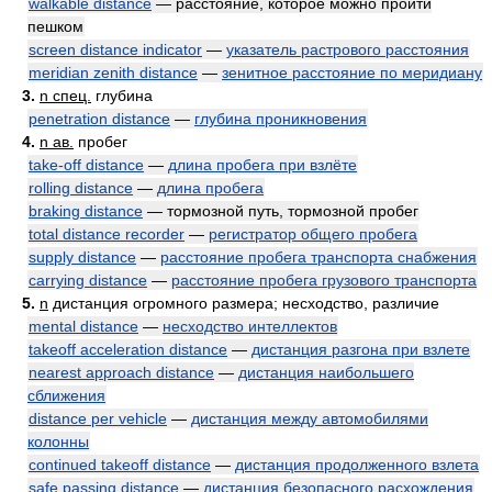
walkable distance
— расстояние, которое можно пройти
пешком
screen distance indicator
—
указатель растрового расстояния
meridian zenith distance
—
зенитное расстояние по меридиану
3.
n спец.
глубина
penetration distance
—
глубина проникновения
4.
n ав.
пробег
take-off distance
—
длина пробега при взлёте
rolling distance
—
длина пробега
braking distance
— тормозной путь, тормозной пробег
total distance recorder
—
регистратор общего пробега
supply distance
—
расстояние пробега транспорта снабжения
carrying distance
—
расстояние пробега грузового транспорта
5.
n
дистанция огромного размера; несходство, различие
mental distance
—
несходство интеллектов
takeoff acceleration distance
—
дистанция разгона при взлете
nearest approach distance
—
дистанция наибольшего
сближения
distance per vehicle
—
дистанция между автомобилями
колонны
continued takeoff distance
—
дистанция продолженного взлета
safe passing distance
—
дистанция безопасного расхождения