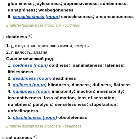
gloominess; joylessness; oppressiveness; somberness;
unhappiness; woebegoneness
6.
senselessness (noun)
senselessness; unconsciousness
English-Russian base dictionary
coldness
>
deadness
3
1.
n
отсутствие признаков жизни, смерть
2.
n
вялость, апатия
Синонимический ряд:
1.
coldness (noun)
coldness; inanimateness; lateness;
lifelessness
2.
deadliness (noun)
deadliness
3.
dullness (noun)
blindness; dimness; dullness; flatness
4.
numbness (noun)
immobility; inaction; insensibility;
insensitiveness; loss of motion; loss of sensation;
numbness; paralysis; senselessness; stupefaction;
unfeelingness
5.
obsoleteness (noun)
obsoleteness
English-Russian base dictionary
deadness
>
callousness
4