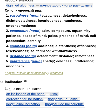
необщительность
dignified aloofness
—
полное достоинства равнодушие
Синонимический ряд:
1.
casualness (noun)
casualness; detachedness;
disinterestedness; incuriousness; numbness;
unconcernedness
2.
composure (noun)
calm; composure; equanimity;
patience; peace of mind; poise; presence of mind; self
possession; serenity
3.
coolness (noun)
coolness; distantness; offishness;
reservedness; solitariness; withdrawnness
4.
distance (noun)
detachment; distance; remoteness
5.
indifference (noun)
apathy; coldness; indifference;
unconcern
English-Russian base dictionary
aloofness
>
inclination
16
1.
n
наклонение, наклон
an inclination of the head
—
кивок
correction for inclination
—
поправка на наклон
longitudinal inclination
—
продольное наклонение