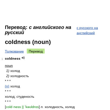
Перевод:
с английского на
с русского на
русский
английский
coldness (noun)
Толкование
Перевод
coldness
1
noun
1)
холод
2)
холодность
* * *
(n)
холод
* * *
холод; студеность
* * *
[
cold·ness || 'kəʊldnɪs
]
n.
холодность, холод