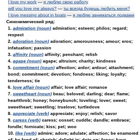
I love my work
—
я люблю свою работу
will you love me always?
—
ты всегда будешь любить меня?
I love messing about in boats
—
я люблю заниматься лодками
Синонимический ряд:
1.
admiration (noun)
admiration; esteem; philos; regard;
respect
2.
adoration (noun)
adoration; amorousness; amour; eros;
infatuation; passion
3.
affinity (noun)
affinity; penchant; relish
4.
agape (noun)
agape; altruism; charity; kindness
5.
commitment (noun)
affection; ardor; ardour; attachment;
bond; commitment; devotion; fondness; liking; loyalty;
tenderness; tie
6.
love affair (noun)
affair; love affair; romance
7.
sweetheart (noun)
beau; beloved; darling; dear; flame;
heartthrob; honey; honeybunch; loveling; lover; sweet;
sweetheart; sweetling; truelove; turtledove
8.
appreciate (verb)
appreciate; enjoy; relish; savor
9.
caress (verb)
caress; cosset; cuddle; dandle; embrace;
fondle; fornicate; kiss; pet; woo
10.
like (verb)
admire; adore; adulate; affection; be enamored
of; be fond of; cherish; delight in; dote on; fancy; have