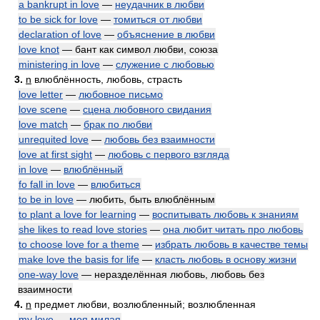
a bankrupt in love
—
неудачник в любви
to be sick for love
—
томиться от любви
declaration of love
—
объяснение в любви
love knot
— бант как символ любви, союза
ministering in love
—
служение с любовью
3.
n
влюблённость, любовь, страсть
love letter
—
любовное письмо
love scene
—
сцена любовного свидания
love match
—
брак по любви
unrequited love
—
любовь без взаимности
love at first sight
—
любовь с первого взгляда
in love
—
влюблённый
fo fall in love
—
влюбиться
to be in love
— любить, быть влюблённым
to plant a love for learning
—
воспитывать любовь к знаниям
she likes to read love stories
—
она любит читать про любовь
to choose love for a theme
—
избрать любовь в качестве темы
make love the basis for life
—
класть любовь в основу жизни
one-way love
— неразделённая любовь, любовь без
взаимности
4.
n
предмет любви, возлюбленный; возлюбленная
my love
—
моя милая