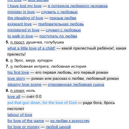
I have lost my love
—
я потеряла любимого человека
minister in love
—
служить с любовью
the pleading of love
—
призыв любви
exigeant love
—
требовательная любовь
ministered in love
—
служил с любовью
to walk in love
—
поступать по любви
5.
n прост.
душечка, голубушка
what a little love of a child!
— какой прелестный ребёнок!, какая
прелесть!
6.
n
Эрос, амур, купидон
7.
n
любовная интрига; любовная история
his first love
— его первая любовь, его первый роман
love story
— роман или рассказ о любви, любовный роман
steamy love scene
—
откровенная любовная сцена
8.
n спорт.
ноль
love all
— счёт 0:0
put that gun down, for the love of God
— ради бога, брось
пистолет
labour of love
for love of the game
—
из любви к искусству
for love or money
—
любой ценой