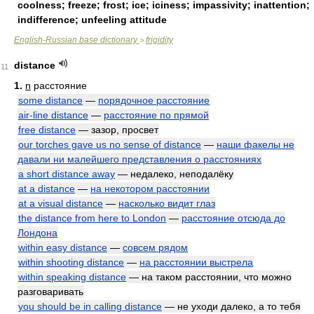
coolness; freeze; frost; ice; iciness; impassivity; inattention;
indifference; unfeeling attitude
English-Russian base dictionary
frigidity
>
distance
11
1.
n
расстояние
some distance
—
порядочное расстояние
air-line distance
—
расстояние по прямой
free distance
— зазор, просвет
our torches gave us no sense of distance
—
наши факелы не
давали ни малейшего представления о расстояниях
a short distance away
— недалеко, неподалёку
at a distance
—
на некотором расстоянии
at a visual distance
—
насколько видит глаз
the distance from here to London
—
расстояние отсюда до
Лондона
within easy distance
—
совсем рядом
within shooting distance
—
на расстоянии выстрела
within speaking distance
— на таком расстоянии, что можно
разговаривать
you should be in calling distance
— не уходи далеко, а то тебя