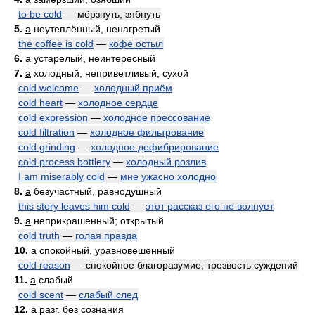
to be cold
— мёрзнуть, зябнуть
5.
a
неутеплённый, ненагретый
the coffee is cold
—
кофе остыл
6.
a
устарелый, неинтересный
7.
a
холодный, неприветливый, сухой
cold welcome
—
холодный приём
cold heart
—
холодное сердце
cold expression
—
холодное прессование
cold filtration
—
холодное фильтрование
cold grinding
—
холодное дефибрирование
cold process bottlery
—
холодный розлив
I am miserably cold
—
мне ужасно холодно
8.
a
безучастный, равнодушный
this story leaves him cold
—
этот рассказ его не волнует
9.
a
неприкрашенный; открытый
cold truth
—
голая правда
10.
a
спокойный, уравновешенный
cold reason
— спокойное благоразумие; трезвость суждений
11.
a
слабый
cold scent
—
слабый след
12.
a разг.
без сознания