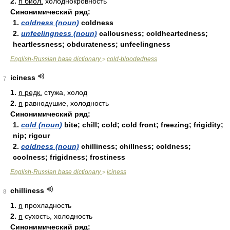
2.
n биол.
холоднокровность
Синонимический ряд:
1.
coldness (noun)
coldness
2.
unfeelingness (noun)
callousness; coldheartedness;
heartlessness; obdurateness; unfeelingness
English-Russian base dictionary
cold-bloodedness
>
iciness
7
1.
n редк.
стужа, холод
2.
n
равнодушие, холодность
Синонимический ряд:
1.
cold (noun)
bite; chill; cold; cold front; freezing; frigidity;
nip; rigour
2.
coldness (noun)
chilliness; chillness; coldness;
coolness; frigidness; frostiness
English-Russian base dictionary
iciness
>
chilliness
8
1.
n
прохладность
2.
n
сухость, холодность
Синонимический ряд: