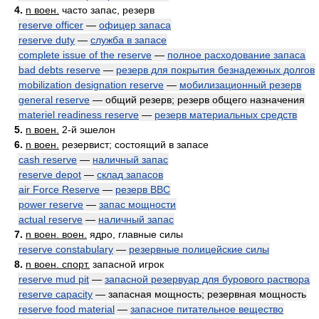
4.
n воен.
часто запас, резерв
reserve officer
—
офицер запаса
reserve duty
—
служба в запасе
complete issue of the reserve
—
полное расходование запаса
bad debts reserve
—
резерв для покрытия безнадежных долгов
mobilization designation reserve
—
мобилизационный резерв
general reserve
— общий резерв; резерв общего назначения
materiel readiness reserve
—
резерв материальных средств
5.
n воен.
2-й эшелон
6.
n воен.
резервист; состоящий в запасе
cash reserve
—
наличный запас
reserve depot
—
склад запасов
air Force Reserve
—
резерв ВВС
power reserve
—
запас мощности
actual reserve
—
наличный запас
7.
n воен. воен.
ядро, главные силы
reserve constabulary
—
резервные полицейские силы
8.
n воен. спорт.
запасной игрок
reserve mud pit
—
запасной резервуар для бурового раствора
reserve capacity
— запасная мощность; резервная мощность
reserve food material
—
запасное питательное вещество