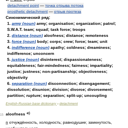
detachment point
—
точка отрыва потока
prosthetic detachment
—
отрыв протеза
Синонимический ряд:
1.
army (noun)
army; organisation; organization; patrol;
S.W.A.T. team; squad; task force; troops
2.
distance (noun)
aloofness; distance; remoteness
3.
force (noun)
body; corps; crew; force; team; unit
4.
indifference (noun)
apathy; coldness; dreaminess;
indifference; unconcern
5.
justice (noun)
disinterest; dispassionateness;
equitableness; fair-mindedness; fairness; impartiality;
justice; justness; non-partisanship; objectiveness;
objectivity
6.
separation (noun)
disconnection; disengagement;
dissolution; disunion; division; divorce; divorcement;
partition; rupture; separation; split-up; uncoupling
English-Russian base dictionary
detachment
>
aloofness
15
n
отчуждённость, холодность; равнодушие; замкнутость,