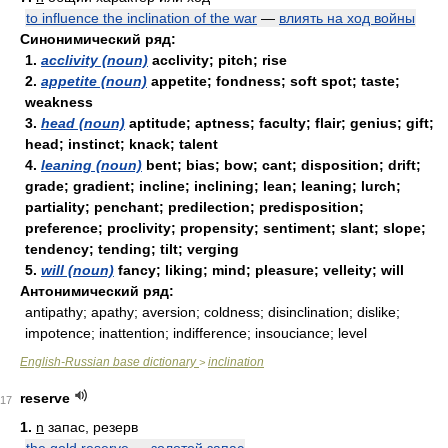
to influence the inclination of the war
—
влиять на ход войны
Синонимический ряд:
1.
acclivity (noun)
acclivity; pitch; rise
2.
appetite (noun)
appetite; fondness; soft spot; taste;
weakness
3.
head (noun)
aptitude; aptness; faculty; flair; genius; gift;
head; instinct; knack; talent
4.
leaning (noun)
bent; bias; bow; cant; disposition; drift;
grade; gradient; incline; inclining; lean; leaning; lurch;
partiality; penchant; predilection; predisposition;
preference; proclivity; propensity; sentiment; slant; slope;
tendency; tending; tilt; verging
5.
will (noun)
fancy; liking; mind; pleasure; velleity; will
Антонимический ряд:
antipathy; apathy; aversion; coldness; disinclination; dislike;
impotence; inattention; indifference; insouciance; level
English-Russian base dictionary
inclination
>
reserve
17
1.
n
запас, резерв