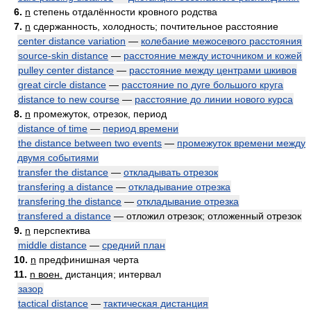
6.
n
степень отдалённости кровного родства
7.
n
сдержанность, холодность; почтительное расстояние
center distance variation
—
колебание межосевого расстояния
source-skin distance
—
расстояние между источником и кожей
pulley center distance
—
расстояние между центрами шкивов
great circle distance
—
расстояние по дуге большого круга
distance to new course
—
расстояние до линии нового курса
8.
n
промежуток, отрезок, период
distance of time
—
период времени
the distance between two events
—
промежуток времени между
двумя событиями
transfer the distance
—
откладывать отрезок
transfering a distance
—
откладывание отрезка
transfering the distance
—
откладывание отрезка
transfered a distance
— отложил отрезок; отложенный отрезок
9.
n
перспектива
middle distance
—
средний план
10.
n
предфинишная черта
11.
n воен.
дистанция; интервал
зазор
tactical distance
—
тактическая дистанция