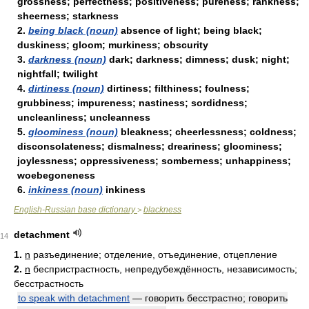
grossness; perfectness; positiveness; pureness; rankness;
sheerness; starkness
2.
being black (noun)
absence of light; being black;
duskiness; gloom; murkiness; obscurity
3.
darkness (noun)
dark; darkness; dimness; dusk; night;
nightfall; twilight
4.
dirtiness (noun)
dirtiness; filthiness; foulness;
grubbiness; impureness; nastiness; sordidness;
uncleanliness; uncleanness
5.
gloominess (noun)
bleakness; cheerlessness; coldness;
disconsolateness; dismalness; dreariness; gloominess;
joylessness; oppressiveness; somberness; unhappiness;
woebegoneness
6.
inkiness (noun)
inkiness
English-Russian base dictionary
blackness
>
detachment
14
1.
n
разъединение; отделение, отъединение, отцепление
2.
n
беспристрастность, непредубеждённость, независимость;
бесстрастность
to speak with detachment
— говорить бесстрастно; говорить