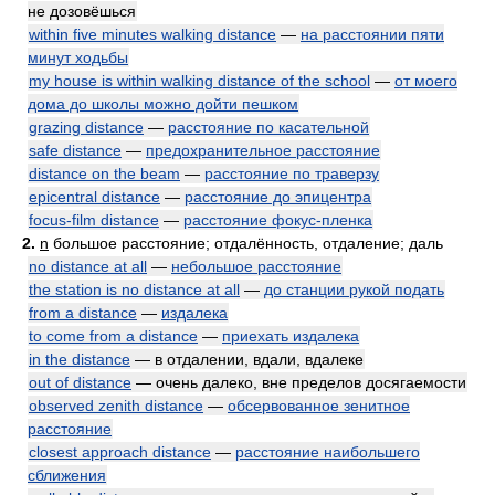
не дозовёшься
within five minutes walking distance
—
на расстоянии пяти
минут ходьбы
my house is within walking distance of the school
—
от моего
дома до школы можно дойти пешком
grazing distance
—
расстояние по касательной
safe distance
—
предохранительное расстояние
distance on the beam
—
расстояние по траверзу
epicentral distance
—
расстояние до эпицентра
focus-film distance
—
расстояние фокус-пленка
2.
n
большое расстояние; отдалённость, отдаление; даль
no distance at all
—
небольшое расстояние
the station is no distance at all
—
до станции рукой подать
from a distance
—
издалека
to come from a distance
—
приехать издалека
in the distance
— в отдалении, вдали, вдалеке
out of distance
— очень далеко, вне пределов досягаемости
observed zenith distance
—
обсервованное зенитное
расстояние
closest approach distance
—
расстояние наибольшего
сближения