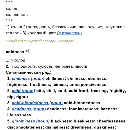
* * *
холод
холодность
* * *
1) холод 2) холодность; безразличие, равнодушие; отсутствие
теплоты 3) холодный цвет
(в живописи)
Новый англо-русский словарь
coldness
>
coldness
2
1.
n
холод
2.
n
холодность, сухость, неприветливость
Синонимический ряд:
1.
chillness (noun)
chilliness; chillness; coolness;
frigidness; frostiness; iciness; unresponsiveness
2.
cold (noun)
bite; chill; cold; cold front; freezing; frigidity;
nip; rigour
3.
cold-bloodedness (noun)
cold-bloodedness
4.
deadness (noun)
deadness; inanimateness; lateness;
lifelessness
5.
gloominess (noun)
blackness; bleakness; cheerlessness;
disconsolateness; dismalness; dreariness; duskiness;