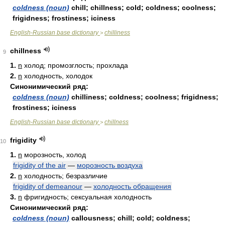
coldness (noun)
chill; chillness; cold; coldness; coolness;
frigidness; frostiness; iciness
English-Russian base dictionary
chilliness
>
chillness
9
1.
n
холод; промозглость; прохлада
2.
n
холодность, холодок
Синонимический ряд:
coldness (noun)
chilliness; coldness; coolness; frigidness;
frostiness; iciness
English-Russian base dictionary
chillness
>
frigidity
10
1.
n
морозность, холод
frigidity of the air
—
морозность воздуха
2.
n
холодность; безразличие
frigidity of demeanour
—
холодность обращения
3.
n
фригидность; сексуальная холодность
Синонимический ряд:
coldness (noun)
callousness; chill; cold; coldness;