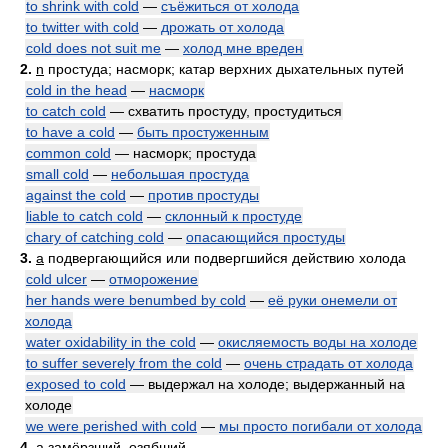
to shrink with cold
—
съёжиться от холода
to twitter with cold
—
дрожать от холода
cold does not suit me
—
холод мне вреден
2.
n
простуда; насморк; катар верхних дыхательных путей
cold in the head
—
насморк
to catch cold
— схватить простуду, простудиться
to have a cold
—
быть простуженным
common cold
— насморк; простуда
small cold
—
небольшая простуда
against the cold
—
против простуды
liable to catch cold
—
склонный к простуде
chary of catching cold
—
опасающийся простуды
3.
a
подвергающийся или подвергшийся действию холода
cold ulcer
—
отморожение
her hands were benumbed by cold
—
её руки онемели от
холода
water oxidability in the cold
—
окисляемость воды на холоде
to suffer severely from the cold
—
очень страдать от холода
exposed to cold
— выдержал на холоде; выдержанный на
холоде
we were perished with cold
—
мы просто погибали от холода
4.
a
замёрзший, озябший