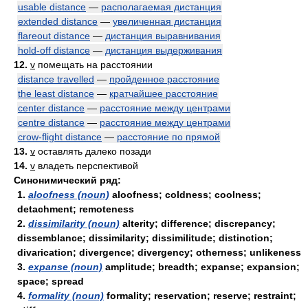
usable distance
—
располагаемая дистанция
extended distance
—
увеличенная дистанция
flareout distance
—
дистанция выравнивания
hold-off distance
—
дистанция выдерживания
12.
v
помещать на расстоянии
distance travelled
—
пройденное расстояние
the least distance
—
кратчайшее расстояние
center distance
—
расстояние между центрами
centre distance
—
расстояние между центрами
crow-flight distance
—
расстояние по прямой
13.
v
оставлять далеко позади
14.
v
владеть перспективой
Синонимический ряд:
1.
aloofness (noun)
aloofness; coldness; coolness;
detachment; remoteness
2.
dissimilarity (noun)
alterity; difference; discrepancy;
dissemblance; dissimilarity; dissimilitude; distinction;
divarication; divergence; divergency; otherness; unlikeness
3.
expanse (noun)
amplitude; breadth; expanse; expansion;
space; spread
4.
formality (noun)
formality; reservation; reserve; restraint;