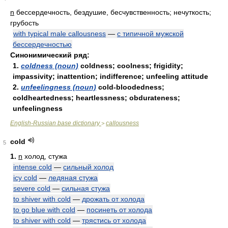
n
бессердечность, бездушие, бесчувственность; нечуткость;
грубость
with typical male callousness
—
с типичной мужской
бессердечностью
Синонимический ряд:
1.
coldness (noun)
coldness; coolness; frigidity;
impassivity; inattention; indifference; unfeeling attitude
2.
unfeelingness (noun)
cold-bloodedness;
coldheartedness; heartlessness; obdurateness;
unfeelingness
English-Russian base dictionary
callousness
>
cold
5
1.
n
холод, стужа
intense cold
—
сильный холод
icy cold
—
ледяная стужа
severe cold
—
сильная стужа
to shiver with cold
—
дрожать от холода
to go blue with cold
—
посинеть от холода
to shiver with cold
—
трястись от холода