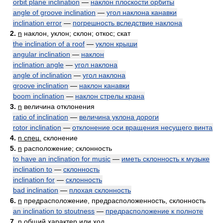
orbit plane inclination
—
наклон плоскости орбиты
angle of groove inclination
—
угол наклона канавки
inclination error
—
погрешность вследствие наклона
2.
n
наклон, уклон; склон; откос; скат
the inclination of a roof
—
уклон крыши
angular inclination
—
наклон
inclination angle
—
угол наклона
angle of inclination
—
угол наклона
groove inclination
—
наклон канавки
boom inclination
—
наклон стрелы крана
3.
n
величина отклонения
ratio of inclination
—
величина уклона дороги
rotor inclination
—
отклонение оси вращения несущего винта
4.
n спец.
склонение
5.
n
расположение; склонность
to have an inclination for music
—
иметь склонность к музыке
inclination to
—
склонность
inclination for
—
склонность
bad inclination
—
плохая склонность
6.
n
предрасположение, предрасположенность, склонность
an inclination to stoutness
—
предрасположение к полноте
7.
n
общий характер или ход