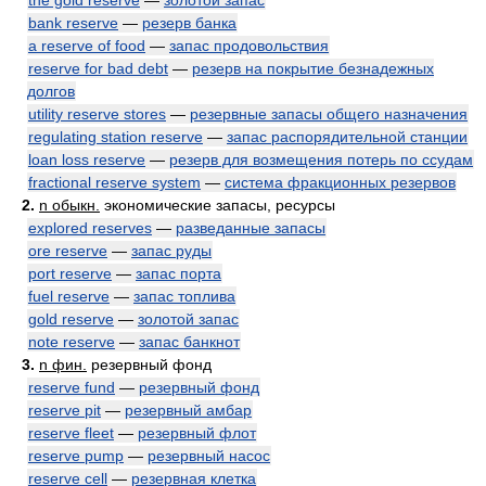
the gold reserve
—
золотой запас
bank reserve
—
резерв банка
a reserve of food
—
запас продовольствия
reserve for bad debt
—
резерв на покрытие безнадежных
долгов
utility reserve stores
—
резервные запасы общего назначения
regulating station reserve
—
запас распорядительной станции
loan loss reserve
—
резерв для возмещения потерь по ссудам
fractional reserve system
—
система фракционных резервов
2.
n обыкн.
экономические запасы, ресурсы
explored reserves
—
разведанные запасы
ore reserve
—
запас руды
port reserve
—
запас порта
fuel reserve
—
запас топлива
gold reserve
—
золотой запас
note reserve
—
запас банкнот
3.
n фин.
резервный фонд
reserve fund
—
резервный фонд
reserve pit
—
резервный амбар
reserve fleet
—
резервный флот
reserve pump
—
резервный насос
reserve cell
—
резервная клетка