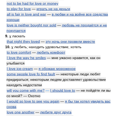
not to be had for love or money
to play for love
—
играть не на деньги
all is fair in love and war
—
в любви и на войне все средства
хороши
love is neither bought nor sold
—
любовь не продаётся и не
покупается
9.
v
ласкать
that night they loved
—
эту ночь они провели вместе
10.
v
любить; находить удовольствие; хотеть
to love comfort
—
любить комфорт
I love the way he smiles
— мне ужасно нравится, как он
улыбается
I love ice-cream
—
я обожаю мороженое
some people love fo find fault
— некоторые люди любят
придираться; некоторым людям доставляет удовольствие
находить недостатки
will you come with me?
—
I should love to
— не пойдёте ли вы
со мной? — Охотно
I would so love to see you again
—
я бы так хотел увидеть вас
снова
love one another
—
любите друг друга