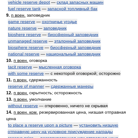
vehicle reserve depot
—
склад запасных машин
fuel reserve tank
—
запасной топливный бак
9.
n воен.
заповедник
game reserve
—
охотничье угодье
nature reserve
—
заповедник
bioshere reserve
—
биосферный заповедник
unmanaged reserve
—
эталонный заповедник
biosphere reserve
—
биосферный заповедник
national reserve
—
национальный заповедник
10.
n воен.
оговорка
tacit reserve
—
мысленная оговорка
with some reserve
— с некоторой оговоркой; осторожно
11.
n воен.
сдержанность
reserve of manner
—
сдержанные манеры
12.
n воен.
скрытность; осторожность
13.
n воен.
умолчание
without reserve
— откровенно, ничего не скрывая
14.
n воен. ком.
резервированная цена, низшая отправная
цена
to place a reserve upon a picture
—
установить низшую
отправную цену на условное присуждение награды