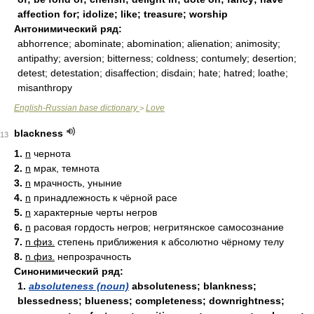
affection for; idolize; like; treasure; worship
Антонимический ряд:
abhorrence; abominate; abomination; alienation; animosity;
antipathy; aversion; bitterness; coldness; contumely; desertion;
detest; detestation; disaffection; disdain; hate; hatred; loathe;
misanthropy
English-Russian base dictionary
Love
>
blackness
13
1.
n
чернота
2.
n
мрак, темнота
3.
n
мрачность, уныние
4.
n
принадлежность к чёрной расе
5.
n
характерные черты негров
6.
n
расовая гордость негров; негритянское самосознание
7.
n физ.
степень приближения к абсолютно чёрному телу
8.
n физ.
непрозрачность
Синонимический ряд:
1.
absoluteness (noun)
absoluteness; blankness;
blessedness; blueness; completeness; downrightness;