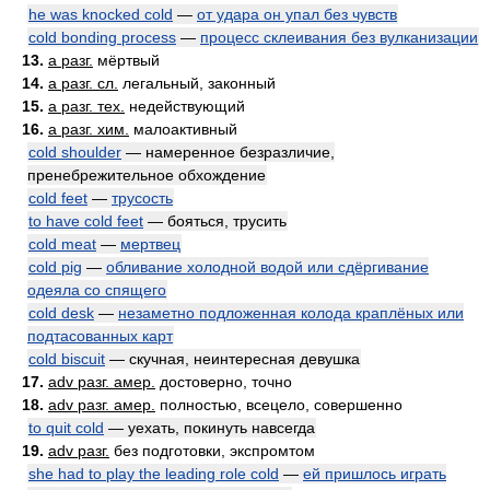
he was knocked cold
—
от удара он упал без чувств
cold bonding process
—
процесс склеивания без вулканизации
13.
a разг.
мёртвый
14.
a разг. сл.
легальный, законный
15.
a разг. тех.
недействующий
16.
a разг. хим.
малоактивный
cold shoulder
— намеренное безразличие,
пренебрежительное обхождение
cold feet
—
трусость
to have cold feet
— бояться, трусить
cold meat
—
мертвец
cold pig
—
обливание холодной водой или сдёргивание
одеяла со спящего
cold desk
—
незаметно подложенная колода краплёных или
подтасованных карт
cold biscuit
— скучная, неинтересная девушка
17.
adv разг. амер.
достоверно, точно
18.
adv разг. амер.
полностью, всецело, совершенно
to quit cold
— уехать, покинуть навсегда
19.
adv разг.
без подготовки, экспромтом
she had to play the leading role cold
—
ей пришлось играть