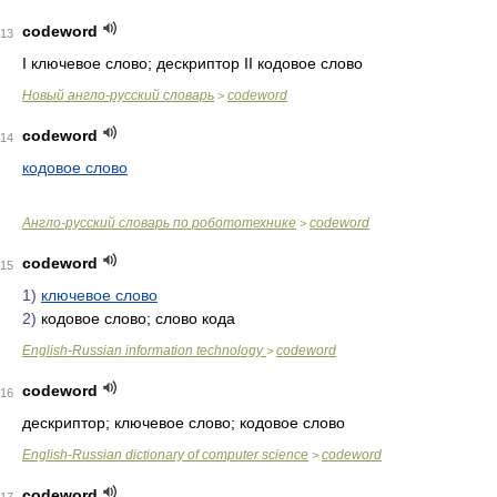
codeword
13
I ключевое слово; дескриптор II кодовое слово
Новый англо-русский словарь
codeword
>
codeword
14
кодовое слово
Англо-русский словарь по робототехнике
codeword
>
codeword
15
1)
ключевое слово
2)
кодовое слово; слово кода
English-Russian information technology
codeword
>
codeword
16
дескриптор; ключевое слово; кодовое слово
English-Russian dictionary of computer science
codeword
>
codeword