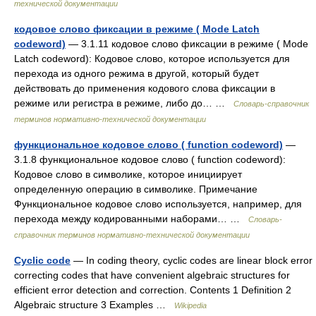
технической документации
кодовое слово фиксации в режиме ( Mode Latch
codeword)
— 3.1.11 кодовое слово фиксации в режиме ( Mode
Latch codeword): Кодовое слово, которое используется для
перехода из одного режима в другой, который будет
действовать до применения кодового слова фиксации в
режиме или регистра в режиме, либо до… …
Словарь-справочник
терминов нормативно-технической документации
функциональное кодовое слово ( function codeword)
—
3.1.8 функциональное кодовое слово ( function codeword):
Кодовое слово в символике, которое инициирует
определенную операцию в символике. Примечание
Функциональное кодовое слово используется, например, для
перехода между кодированными наборами… …
Словарь-
справочник терминов нормативно-технической документации
Cyclic code
— In coding theory, cyclic codes are linear block error
correcting codes that have convenient algebraic structures for
efficient error detection and correction. Contents 1 Definition 2
Algebraic structure 3 Examples …
Wikipedia