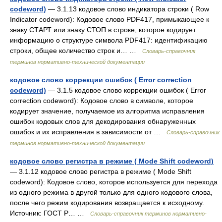
codeword)
— 3.1.13 кодовое слово индикатора строки ( Row
Indicator codeword): Кодовое слово PDF417, примыкающее к
знаку СТАРТ или знаку СТОП в строке, которое кодирует
информацию о структуре символа PDF417: идентификацию
строки, общее количество строк и… …
Словарь-справочник
терминов нормативно-технической документации
кодовое слово коррекции ошибок ( Error correction
codeword)
— 3.1.5 кодовое слово коррекции ошибок ( Error
correction codeword): Кодовое слово в символе, которое
кодирует значение, получаемое из алгоритма исправления
ошибок кодовых слов для декодирования обнаруженных
ошибок и их исправления в зависимости от …
Словарь-справочник
терминов нормативно-технической документации
кодовое слово регистра в режиме ( Mode Shift codeword)
— 3.1.12 кодовое слово регистра в режиме ( Mode Shift
codeword): Кодовое слово, которое используется для перехода
из одного режима в другой только для одного кодового слова,
после чего режим кодирования возвращается к исходному.
Источник: ГОСТ Р… …
Словарь-справочник терминов нормативно-