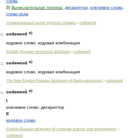
слово
3)
Вычислительная техника:
дескриптор
,
ключевое слово
,
слово кода
Универсальный англо-русский словарь
codeword
>
codeword
10
кодовое слово, кодовая комбинация
English-Russian electronics dictionary
codeword
>
codeword
11
кодовое слово, кодовая комбинация
The New English-Russian Dictionary of Radio-electronics
codeword
>
codeword
12
I
ключевое слово; дескриптор
II
кодовое слово
English-Russian dictionary of computer science and programming
>
codeword