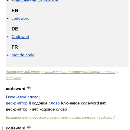
кодирование штриховое
EN
codeword
DE
Codewort
FR
mot de code
Англо-русский словарь нормативно-технической терминологии
>
codeword
codeword
5
I
ключевое слово
;
дескриптор
II кодовое
слово
Ключевое codeword вчт.
дескриптор ~ вчт. кодовое слово
Большой англо-русский и русско-английский словарь
codeword
>
codeword
6