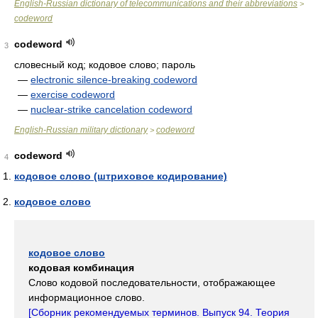
English-Russian dictionary of telecommunications and their abbreviations
>
codeword
codeword
3
словесный код; кодовое слово; пароль
—
electronic silence-breaking codeword
—
exercise codeword
—
nuclear-strike cancelation codeword
English-Russian military dictionary
codeword
>
codeword
4
кодовое слово (штриховое кодирование)
кодовое слово
кодовое слово
кодовая комбинация
Слово кодовой последовательности, отображающее
информационное слово.
[Сборник рекомендуемых терминов. Выпуск 94. Теория