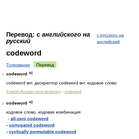
Перевод:
с английского на
с русского на
русский
английский
codeword
Толкование
Перевод
codeword
1
codeword вчт. дескриптор codeword вчт. кодовое слово
English-Russian short dictionary
codeword
>
codeword
2
кодовое слово, кодовая комбинация
-
all-zero codeword
-
corrugated codeword
-
cyclically permutable codeword