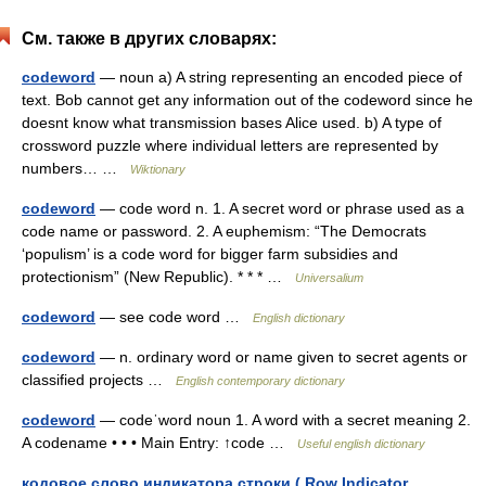
См. также в других словарях:
codeword
— noun a) A string representing an encoded piece of
text. Bob cannot get any information out of the codeword since he
doesnt know what transmission bases Alice used. b) A type of
crossword puzzle where individual letters are represented by
numbers… …
Wiktionary
codeword
— code word n. 1. A secret word or phrase used as a
code name or password. 2. A euphemism: “The Democrats
‘populism’ is a code word for bigger farm subsidies and
protectionism” (New Republic). * * * …
Universalium
codeword
— see code word …
English dictionary
codeword
— n. ordinary word or name given to secret agents or
classified projects …
English contemporary dictionary
codeword
— codeˈword noun 1. A word with a secret meaning 2.
A codename • • • Main Entry: ↑code …
Useful english dictionary
кодовое слово индикатора строки ( Row Indicator