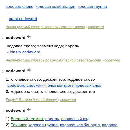
кодовое
слово
,
кодовая комбинация
,
кодовая группа
-
burst codeword
Англо-русский словарь технических терминов
codeword
>
codeword
7
кодовое слово; элемент кода; пароль
-
binary codeword
Англо-русский словарь по компьютерной безопасности
codeword
>
codeword
8
1.
ключевое слово; дескриптор; кодовое слово
codeword checker
—
блок контроля кодовых слов
2.
кодовое слово; ключевое слово; дескриптор
English-Russian base dictionary
codeword
>
codeword
9
1)
Военный термин:
пароль
,
словесный код
2)
Техника:
кодовая группа
,
кодовая комбинация
,
кодовое