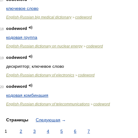
17
ключевое слово
English-Russian big medical dictionary
codeword
>
codeword
18
кодовая группа
English-Russian dictionary on nuclear energy
codeword
>
codeword
19
дескриптор; ключевое слово
English-Russian dictionary of electronics
codeword
>
codeword
20
кодовая комбинация
English-Russian dictionary of telecommunications
codeword
>
Страницы
Следующая
→
1
2
3
4
5
6
7