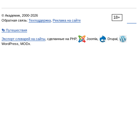
© Академик, 2000-2026
18+
Обратная связь:
Техподдержка
,
Реклама на сайте
👣 Путешествия
Экспорт словарей на сайты
, сделанные на PHP,
Joomla,
Drupal,
WordPress, MODx.