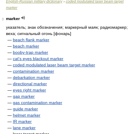
English-Russian military dictionary
coded modulated laser beam target
>
marker
marker
3
указатель; знак обозначения; маркерный маяк; радиомаркер;
веха; сигнальный огонь [фонарь]
—
beach flank marker
—
beach marker
—
booby-trap marker
—
cat's eyes blackout marker
—
coded modulated laser beam target marker
—
contamination marker
—
debarkation marker
—
directional marker
—
eyes right marker
—
gap marker
—
gas contamination marker
—
guide marker
—
helmet marker
—
IR marker
—
lane marker