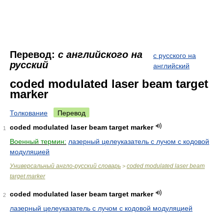
Перевод:
с английского на
с русского на
русский
английский
coded modulated laser beam target
marker
Толкование
Перевод
coded modulated laser beam target marker
1
Военный термин:
лазерный целеуказатель с лучом с кодовой
модуляцией
Универсальный англо-русский словарь
coded modulated laser beam
>
target marker
coded modulated laser beam target marker
2
лазерный целеуказатель с лучом с кодовой модуляцией