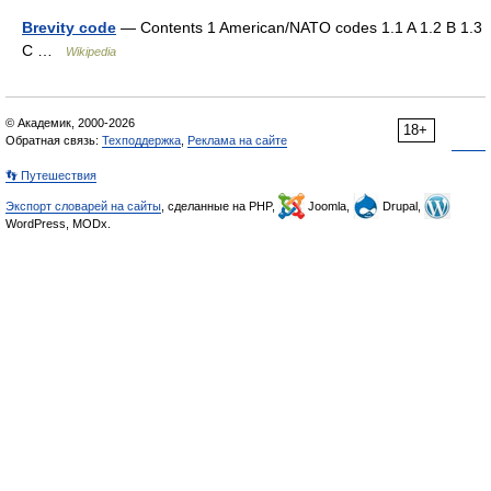
Brevity code
— Contents 1 American/NATO codes 1.1 A 1.2 B 1.3
C …
Wikipedia
© Академик, 2000-2026
18+
Обратная связь:
Техподдержка
,
Реклама на сайте
👣 Путешествия
Экспорт словарей на сайты
, сделанные на PHP,
Joomla,
Drupal,
WordPress, MODx.