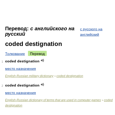
Перевод:
с английского на
с русского на
русский
английский
coded destignation
Толкование
Перевод
coded destignation
1
место назначения
English-Russian military dictionary
coded destignation
>
coded destignation
2
место назначения
English-Russian dictionary of terms that are used in computer games
coded
>
destignation