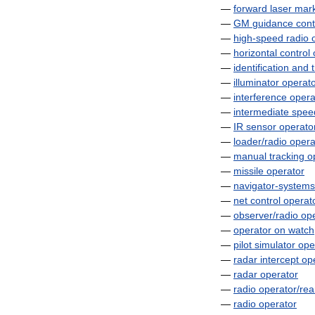
—
forward
laser
mar
—
GM
guidance
cont
—
high
-
speed
radio
—
horizontal
control
—
identification
and
—
illuminator
operat
—
interference
opera
—
intermediate
spee
—
IR
sensor
operato
—
loader
/
radio
opera
—
manual
tracking
o
—
missile
operator
—
navigator
-
systems
—
net
control
operat
—
observer
/
radio
op
—
operator
on
watch
—
pilot
simulator
ope
—
radar
intercept
op
—
radar
operator
—
radio
operator
/
rea
—
radio
operator