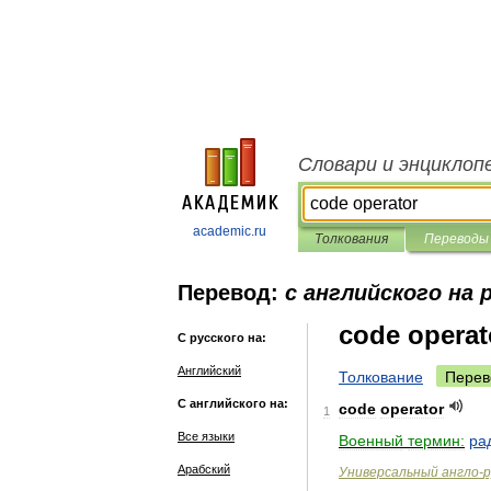
Словари и энциклоп
academic.ru
Толкования
Переводы
Перевод:
с английского на 
code operat
С русского на:
Английский
Толкование
Перев
С английского на:
code
operator
1
Все языки
Военный
термин:
ра
Арабский
Универсальный
англо
-
р