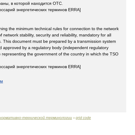
раны
,
в
которой
находится
ОТС
.
осcарий
энергетических
терминов
ERRA
]
ning
the
minimum
technical
rules
for
connection
to
the
network
of
network
stability
,
security
and
reliability
,
mandatory
for
all
s
.
This
document
must
be
prepared
by
a
transmission
system
d
approved
by
a
regulatory
body
(
independent
regulatory
)
representing
the
government
of
the
country
in
which
the
TSO
осcарий
энергетических
терминов
ERRA
]
ом
нормативно
-
технической
терминологии
grid
code
>