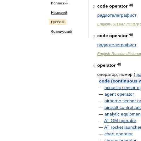
Испанский
code
operator
2
Немецкий
радиотелеграфист
Русский
English
-
Russian
military
Французский
code
operator
3
радиотелеграфист
English
-
Russian
dictiona
operator
4
оператор
;
номер
(
р
code
(
continuous
—
acoustic
sensor
o
—
agent
operator
—
airborne
sensor
o
—
aircraft
control
an
—
analytic
equipmen
—
AT
GM
operator
—
AT
rocket
launche
—
chart
operator
—
chrono
operator