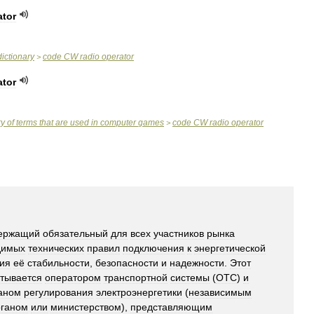
ator
dictionary
code
CW
radio
operator
>
ator
ry
of
terms
that
are
used
in
computer
games
code
CW
radio
operator
>
ержащий
обязательный
для
всех
участников
рынка
димых
технических
правил
подключения
к
энергетической
ия
её
стабильности
,
безопасности
и
надежности
.
Этот
тывается
оператором
транспортной
системы
(
ОТС
)
и
аном
регулирования
электроэнергетики
(
независимым
рганом
или
министерством
),
представляющим