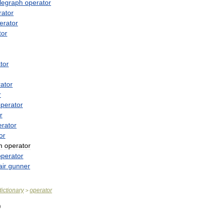
elegraph
operator
rator
erator
tor
tor
ator
r
perator
r
erator
or
n
operator
operator
air
gunner
dictionary
operator
>