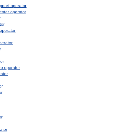
pport
operator
enter
operator
r
tor
operator
perator
r
tor
pe
operator
ator
or
or
or
ator