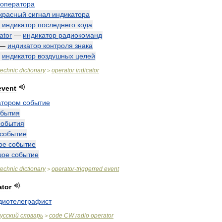
оператора
красный
сигнал
индикатора
—
индикатор
последнего
кода
ator
—
индикатор
радиокоманд
—
индикатор
контроля
знака
—
индикатор
воздушных
целей
technic
dictionary
operator
indicator
>
event
атором
событие
обытия
события
событие
ое
событие
шое
событие
technic
dictionary
operator
-
triggerred
event
>
ator
диотелеграфист
усский
словарь
code
CW
radio
operator
>