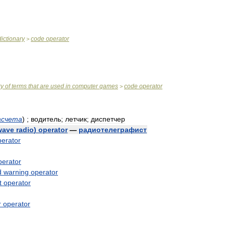
dictionary
code
operator
>
ry
of
terms
that
are
used
in
computer
games
code
operator
>
асчета
)
;
водитель
;
летчик
;
диспетчер
wave
radio
)
operator
—
радиотелеграфист
perator
perator
d
warning
operator
t
operator
r
operator