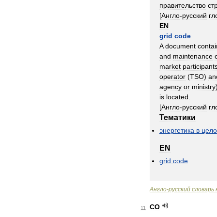
правительство
ст
[
Англо
-
русский
гл
EN
grid
code
A
document
contai
and
maintenance
market
participant
operator
(
TSO
)
an
agency
or
ministry
is
located
.
[
Англо
-
русский
гл
Тематики
энергетика
в
цел
EN
grid
code
Англо
-
русский
словарь
CO
11