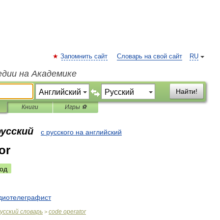
Запомнить сайт
Словарь на свой сайт
RU
едии на Академике
Найти!
Книги
Игры ⚽
русский
с русского на английский
or
од
диотелеграфист
усский
словарь
code
operator
>