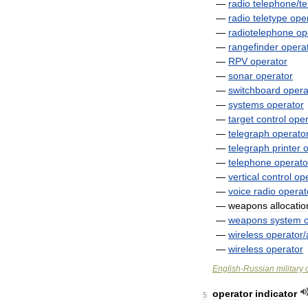
—
radio
telephone
/
t
—
radio
teletype
ope
—
radiotelephone
op
—
rangefinder
opera
—
RPV
operator
—
sonar
operator
—
switchboard
opera
—
systems
operator
—
target
control
oper
—
telegraph
operato
—
telegraph
printer
o
—
telephone
operato
—
vertical
control
op
—
voice
radio
operat
—
weapons
allocatio
—
weapons
system
—
wireless
operator
/
—
wireless
operator
English
-
Russian
military
operator
indicator
5