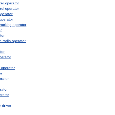
ker
operator
rol
operator
operator
operator
tracking
operator
or
tor
d
radio
operator
r
tor
perator
operator
or
erator
rator
erator
r
driver