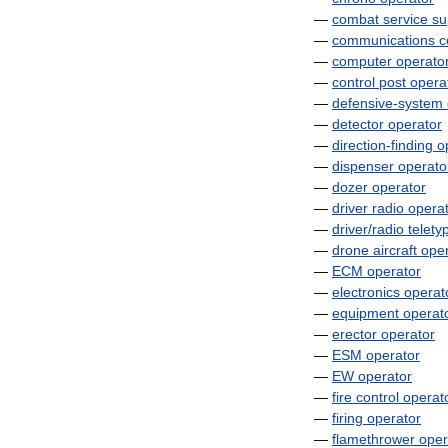
—
combat
service
su
—
communications
c
—
computer
operato
—
control
post
opera
—
defensive
-
system
—
detector
operator
—
direction
-
finding
o
—
dispenser
operato
—
dozer
operator
—
driver
radio
opera
—
driver
/
radio
telety
—
drone
aircraft
oper
—
ECM
operator
—
electronics
operat
—
equipment
operat
—
erector
operator
—
ESM
operator
—
EW
operator
—
fire
control
operat
—
firing
operator
—
flamethrower
oper