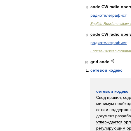
code
CW
radio
oper
8
радиотелеграфист
English
-
Russian
military
code
CW
radio
oper
9
радиотелеграфист
English
-
Russian
dictiona
grid
code
10
сетевой
кодекс
сетевой
кодекс
Свод
правил
,
сод
минимум
необхо
сети
и
поддержан
документ
разраба
утверждается
орг
регулирующим
о