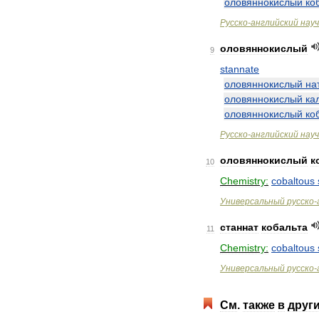
оловяннокислый
ко
Русско
-
английский
нау
оловяннокислый
9
stannate
оловяннокислый
на
оловяннокислый
ка
оловяннокислый
ко
Русско
-
английский
нау
оловяннокислый
к
10
Chemistry:
cobaltous
Универсальный
русско
-
станнат
кобальта
11
Chemistry:
cobaltous
Универсальный
русско
-
См
.
также
в
друг