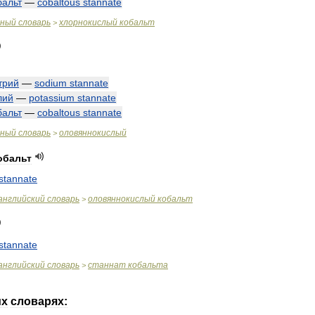
бальт
—
cobaltous
stannate
чный
словарь
хлорнокислый
кобальт
>
трий
—
sodium
stannate
лий
—
potassium
stannate
бальт
—
cobaltous
stannate
чный
словарь
оловяннокислый
>
обальт
stannate
английский
словарь
оловяннокислый
кобальт
>
stannate
английский
словарь
станнат
кобальта
>
их
словарях: