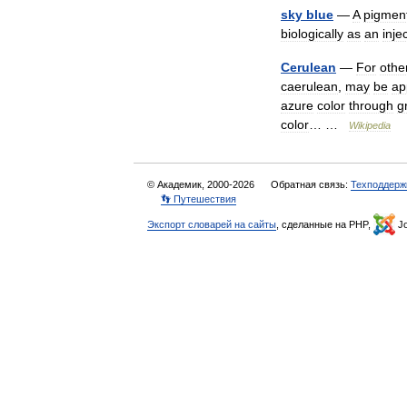
sky
blue
—
A
pigmen
biologically
as
an
inje
Cerulean
—
For
othe
caerulean
,
may
be
ap
azure
color
through
g
color
… …
Wikipedia
© Академик, 2000-2026
Обратная связь:
Техподдерж
👣 Путешествия
Экспорт словарей на сайты
, сделанные на PHP,
Jo