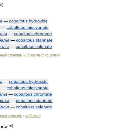
та
—
cobaltous
hydroxide
—
cobaltous
thiocyanate
альт
—
cobaltous
chromate
бальт
—
cobaltous
stannate
бальт
—
cobaltous
selenate
чный
словарь
йодистый
кобальт
>
та
—
cobaltous
hydroxide
—
cobaltous
thiocyanate
альт
—
cobaltous
chromate
бальт
—
cobaltous
stannate
бальт
—
cobaltous
selenate
чный
словарь
кобальт
>
альт