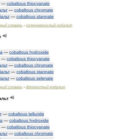
—
cobaltous
thiocyanate
альт
—
cobaltous
chromate
бальт
—
cobaltous
stannate
чный
словарь
селеновокислый
кобальт
>
т
та
—
cobaltous
hydroxide
—
cobaltous
thiocyanate
альт
—
cobaltous
chromate
бальт
—
cobaltous
stannate
бальт
—
cobaltous
selenate
чный
словарь
фтористый
кобальт
>
альт
т
—
cobaltous
telluride
та
—
cobaltous
hydroxide
—
cobaltous
thiocyanate
альт
—
cobaltous
chromate