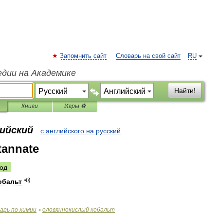
Запомнить сайт
Словарь на свой сайт
RU
едии на Академике
Найти!
Книги
Игры ⚽
лийский
с английского на русский
tannate
од
обальт
варь
по
химии
оловяннокислый
кобальт
>