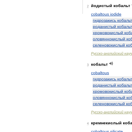
йодистый
кобальт
2
cobaltous
iodide
гидрозакись
кобаль
роданистый
кобальт
хромовокислый
коб
оловяннокислый
ко
селеновокислый
ко
Русско
-
английский
нау
кобальт
3
cobaltous
гидрозакись
кобаль
роданистый
кобальт
хромовокислый
коб
оловяннокислый
ко
селеновокислый
ко
Русско
-
английский
нау
кремнекислый
коб
4
cobaltous
silicate