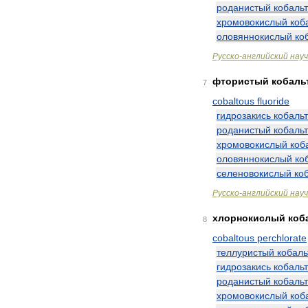
роданистый
кобальт
хромовокислый
коб
оловяннокислый
ко
Русско
-
английский
нау
фтористый
кобаль
7
cobaltous
fluoride
гидрозакись
кобаль
роданистый
кобальт
хромовокислый
коб
оловяннокислый
ко
селеновокислый
ко
Русско
-
английский
нау
хлорнокислый
коб
8
cobaltous
perchlorate
теллуристый
кобаль
гидрозакись
кобаль
роданистый
кобальт
хромовокислый
коб