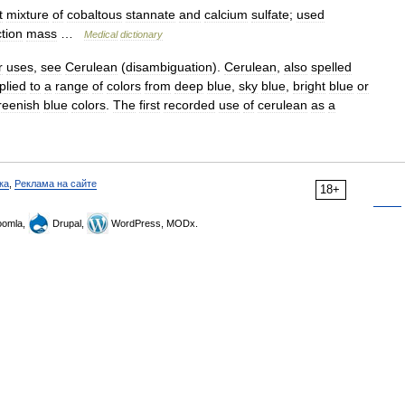
t
mixture
of
cobaltous
stannate
and
calcium
sulfate
;
used
ction
mass
…
Medical
dictionary
r
uses
,
see
Cerulean
(
disambiguation
).
Cerulean
,
also
spelled
plied
to
a
range
of
colors
from
deep
blue
,
sky
blue
,
bright
blue
or
reenish
blue
colors
.
The
first
recorded
use
of
cerulean
as
a
ка
,
Реклама на сайте
18+
omla,
Drupal,
WordPress, MODx.