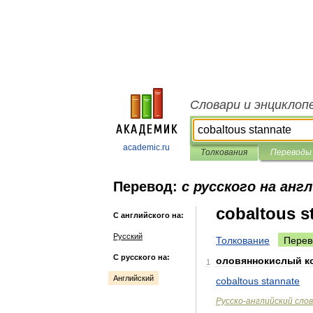
Словари и энциклоп
academic.ru
Толкования
Переводы
Перевод:
с русского на анг
cobaltous s
С английского на:
Русский
Толкование
Перев
С русского на:
оловяннокислый
к
1
Английский
cobaltous
stannate
Русско
-
английский
сло