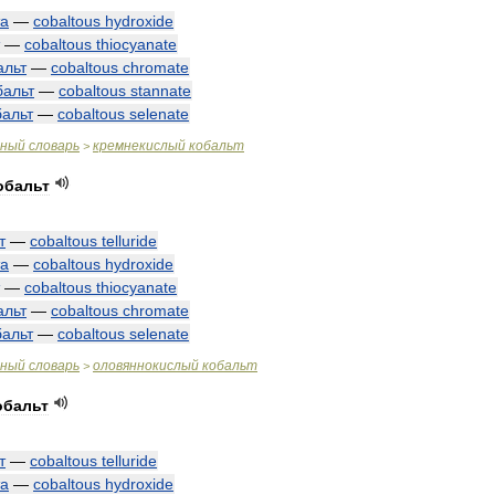
та
—
cobaltous
hydroxide
—
cobaltous
thiocyanate
альт
—
cobaltous
chromate
бальт
—
cobaltous
stannate
бальт
—
cobaltous
selenate
чный
словарь
кремнекислый
кобальт
>
обальт
т
—
cobaltous
telluride
та
—
cobaltous
hydroxide
—
cobaltous
thiocyanate
альт
—
cobaltous
chromate
бальт
—
cobaltous
selenate
чный
словарь
оловяннокислый
кобальт
>
обальт
т
—
cobaltous
telluride
та
—
cobaltous
hydroxide