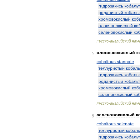
гидрозакись
кобаль
роданистый
кобальт
хромовокислый
коб
оловяннокислый
ко
селеновокислый
ко
Русско
-
английский
нау
оловяннокислый
к
5
cobaltous
stannate
теллуристый
кобаль
гидрозакись
кобаль
роданистый
кобальт
хромовокислый
коб
селеновокислый
ко
Русско
-
английский
нау
селеновокислый
к
6
cobaltous
selenate
теллуристый
кобаль
гидрозакись
кобаль