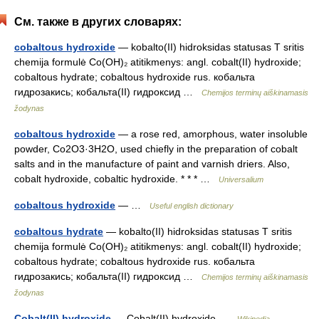
См. также в других словарях:
cobaltous hydroxide
— kobalto(II) hidroksidas statusas T sritis
chemija formulė Co(OH)₂ atitikmenys: angl. cobalt(II) hydroxide;
cobaltous hydrate; cobaltous hydroxide rus. кобальта
гидрозакись; кобальта(II) гидроксид …
Chemijos terminų aiškinamasis
žodynas
cobaltous hydroxide
— a rose red, amorphous, water insoluble
powder, Co2O3·3H2O, used chiefly in the preparation of cobalt
salts and in the manufacture of paint and varnish driers. Also,
cobalt hydroxide, cobaltic hydroxide. * * * …
Universalium
cobaltous hydroxide
— …
Useful english dictionary
cobaltous hydrate
— kobalto(II) hidroksidas statusas T sritis
chemija formulė Co(OH)₂ atitikmenys: angl. cobalt(II) hydroxide;
cobaltous hydrate; cobaltous hydroxide rus. кобальта
гидрозакись; кобальта(II) гидроксид …
Chemijos terminų aiškinamasis
žodynas
Cobalt(II) hydroxide
— Cobalt(II) hydroxide …