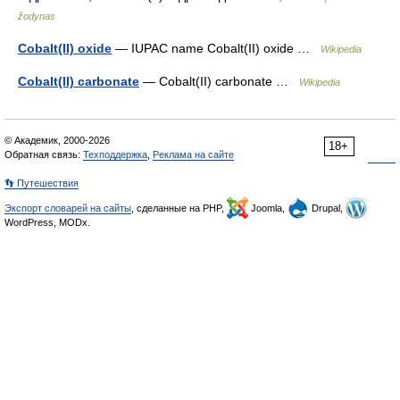
žodynas
Cobalt(II) oxide
— IUPAC name Cobalt(II) oxide …
Wikipedia
Cobalt(II) carbonate
— Cobalt(II) carbonate …
Wikipedia
© Академик, 2000-2026
18+
Обратная связь:
Техподдержка
,
Реклама на сайте
👣 Путешествия
Экспорт словарей на сайты
, сделанные на PHP,
Joomla,
Drupal,
WordPress, MODx.