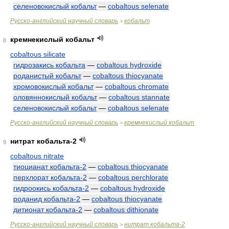
селеновокислый кобальт
—
cobaltous selenate
Русско-английский научный словарь
кобальт
>
кремнекислый кобальт
8
cobaltous silicate
гидрозакись кобальта
—
cobaltous hydroxide
роданистый кобальт
—
cobaltous thiocyanate
хромовокислый кобальт
—
cobaltous chromate
оловяннокислый кобальт
—
cobaltous stannate
селеновокислый кобальт
—
cobaltous selenate
Русско-английский научный словарь
кремнекислый кобальт
>
нитрат кобальта-2
9
cobaltous nitrate
тиоцианат кобальта-2
—
cobaltous thiocyanate
перхлорат кобальта-2
—
cobaltous perchlorate
гидроокись кобальта-2
—
cobaltous hydroxide
роданид кобальта-2
—
cobaltous thiocyanate
дитионат кобальта-2
—
cobaltous dithionate
Русско-английский научный словарь
нитрат кобальта-2
>