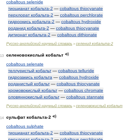
cobaltous selenide
тиоцианат кобальта-2
—
cobaltous thiocyanate
перхлорат кобальта-2
—
cobaltous perchlorate
гидроокись кобальта-2
—
cobaltous hydroxide
роданид кобальта-2
—
cobaltous thiocyanate
дитионат кобальта-2
—
cobaltous dithionate
Русско-английский научный словарь
селенид кобальта-2
>
селеновокислый кобальт
13
cobaltous selenate
теллуристый кобальт
—
cobaltous telluride
гидрозакись кобальта
—
cobaltous hydroxide
роданистый кобальт
—
cobaltous thiocyanate
хромовокислый кобальт
—
cobaltous chromate
оловяннокислый кобальт
—
cobaltous stannate
Русско-английский научный словарь
селеновокислый кобальт
>
сульфат кобальта-2
14
cobaltous sulphate
тиоцианат кобальта-2
—
cobaltous thiocyanate
перхлорат кобальта-2
—
cobaltous perchlorate