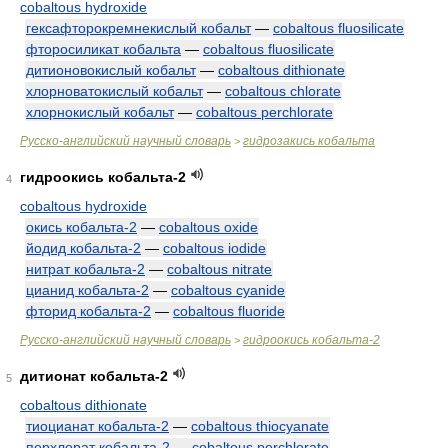
cobaltous hydroxide
гексафторокремнекислый кобальт
—
cobaltous fluosilicate
фторосиликат кобальта
—
cobaltous fluosilicate
дитионовокислый кобальт
—
cobaltous dithionate
хлорноватокислый кобальт
—
cobaltous chlorate
хлорнокислый кобальт
—
cobaltous perchlorate
Русско-английский научный словарь
гидрозакись кобальта
>
гидроокись кобальта-2
4
cobaltous hydroxide
окись кобальта-2
—
cobaltous oxide
йодид кобальта-2
—
cobaltous iodide
нитрат кобальта-2
—
cobaltous nitrate
цианид кобальта-2
—
cobaltous cyanide
фторид кобальта-2
—
cobaltous fluoride
Русско-английский научный словарь
гидроокись кобальта-2
>
дитионат кобальта-2
5
cobaltous dithionate
тиоцианат кобальта-2
—
cobaltous thiocyanate
перхлорат кобальта-2
—
cobaltous perchlorate