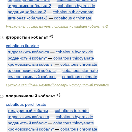
гидроокись кобальта-2
—
cobaltous hydroxide
роданид кобальта-2
—
cobaltous thiocyanate
дитионат кобальта-2
—
cobaltous dithionate
Русско-английский научный словарь
сульфат кобальта-2
>
фтористый кобальт
15
cobaltous fluoride
гидрозакись кобальта
—
cobaltous hydroxide
роданистый кобальт
—
cobaltous thiocyanate
хромовокислый кобальт
—
cobaltous chromate
оловяннокислый кобальт
—
cobaltous stannate
селеновокислый кобальт
—
cobaltous selenate
Русско-английский научный словарь
фтористый кобальт
>
хлорнокислый кобальт
16
cobaltous perchlorate
теллуристый кобальт
—
cobaltous telluride
гидрозакись кобальта
—
cobaltous hydroxide
роданистый кобальт
—
cobaltous thiocyanate
хромовокислый кобальт
—
cobaltous chromate