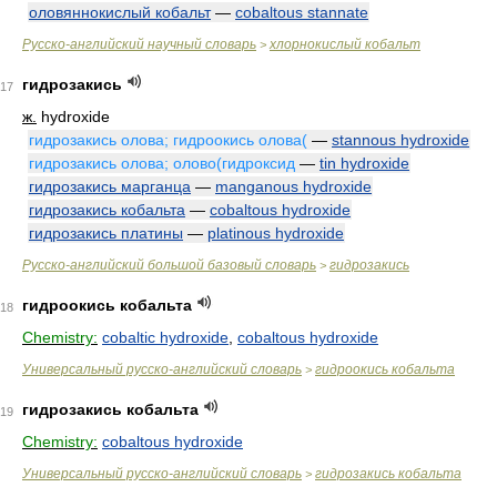
оловяннокислый кобальт
—
cobaltous stannate
Русско-английский научный словарь
хлорнокислый кобальт
>
гидрозакись
17
ж.
hydroxide
гидрозакись олова; гидроокись олова(
—
stannous hydroxide
гидрозакись олова; олово(гидроксид
—
tin hydroxide
гидрозакись марганца
—
manganous hydroxide
гидрозакись кобальта
—
cobaltous hydroxide
гидрозакись платины
—
platinous hydroxide
Русско-английский большой базовый словарь
гидрозакись
>
гидроокись кобальта
18
Chemistry:
cobaltic hydroxide
,
cobaltous hydroxide
Универсальный русско-английский словарь
гидроокись кобальта
>
гидрозакись кобальта
19
Chemistry:
cobaltous hydroxide
Универсальный русско-английский словарь
гидрозакись кобальта
>