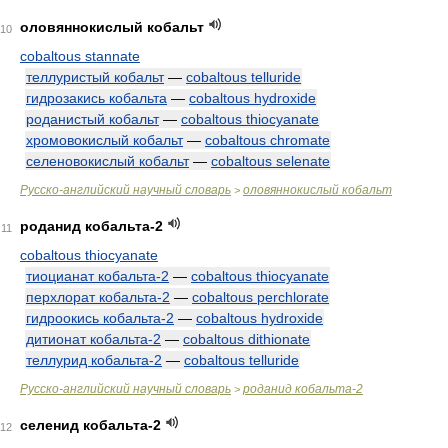
оловяннокислый кобальт
10
cobaltous stannate
теллуристый кобальт
—
cobaltous telluride
гидрозакись кобальта
—
cobaltous hydroxide
роданистый кобальт
—
cobaltous thiocyanate
хромовокислый кобальт
—
cobaltous chromate
селеновокислый кобальт
—
cobaltous selenate
Русско-английский научный словарь
оловяннокислый кобальт
>
роданид кобальта-2
11
cobaltous thiocyanate
тиоцианат кобальта-2
—
cobaltous thiocyanate
перхлорат кобальта-2
—
cobaltous perchlorate
гидроокись кобальта-2
—
cobaltous hydroxide
дитионат кобальта-2
—
cobaltous dithionate
теллурид кобальта-2
—
cobaltous telluride
Русско-английский научный словарь
роданид кобальта-2
>
селенид кобальта-2
12