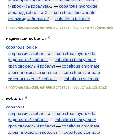
гидроокись кобальта-2
—
cobaltous hydroxide
роданид кобальта-2
—
cobaltous thiocyanate
теллурид кобальта-2
—
cobaltous telluride
Русско-английский научный словарь
дитионат кобальта-2
>
йодистый кобальт
6
cobaltous iodide
гидрозакись кобальта
—
cobaltous hydroxide
роданистый кобальт
—
cobaltous thiocyanate
хромовокислый кобальт
—
cobaltous chromate
оловяннокислый кобальт
—
cobaltous stannate
селеновокислый кобальт
—
cobaltous selenate
Русско-английский научный словарь
йодистый кобальт
>
кобальт
7
cobaltous
гидрозакись кобальта
—
cobaltous hydroxide
роданистый кобальт
—
cobaltous thiocyanate
хромовокислый кобальт
—
cobaltous chromate
оловяннокислый кобальт
—
cobaltous stannate