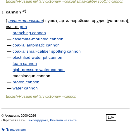
English-Russian military dictionary
coaxial small-caliber spotting cannon
>
cannon
3
(
автоматическая
)
пушка; артиллерийское орудие [установка]
;
см. тж.
gun
—
breaching cannon
—
casemate-mounted cannon
—
coaxial automatic cannon
—
coaxial small-caliber spotting cannon
—
electrified water jet cannon
—
foam cannon
—
high-pressure water cannon
— machinegun cannon
—
proton cannon
—
water cannon
English-Russian military dictionary
cannon
>
© Академик, 2000-2026
18+
Обратная связь:
Техподдержка
,
Реклама на сайте
👣 Путешествия