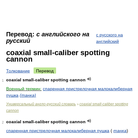
Перевод:
с английского на
с русского на
русский
английский
coaxial small-caliber spotting
cannon
Толкование
Перевод
coaxial small-caliber spotting cannon
1
Военный термин:
спаренная пристрелочная малокалиберная
пушка
(танка)
Универсальный англо-русский словарь
coaxial small-caliber spotting
>
cannon
coaxial small-caliber spotting cannon
2
спаренная пристрелочная малокалиберная пушка
(
танка
)