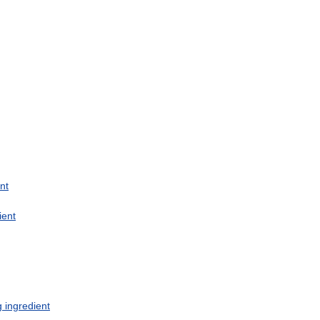
nt
ient
g
ingredient