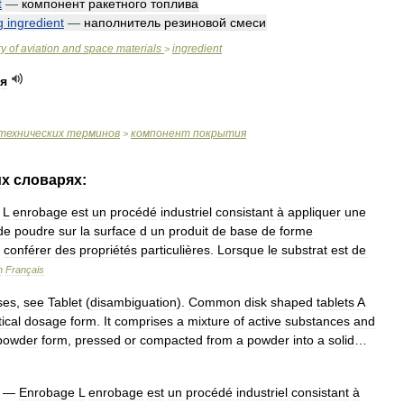
t
—
компонент
ракетного
топлива
g
ingredient
—
наполнитель
резиновой
смеси
ry
of
aviation
and
space
materials
ingredient
>
я
технических
терминов
компонент
покрытия
>
их
словарях:
L
enrobage
est
un
procédé
industriel
consistant
à
appliquer
une
de
poudre
sur
la
surface
d
un
produit
de
base
de
forme
conférer
des
propriétés
particulières
.
Lorsque
le
substrat
est
de
n
Français
ses
,
see
Tablet
(
disambiguation
).
Common
disk
shaped
tablets
A
ical
dosage
form
.
It
comprises
a
mixture
of
active
substances
and
powder
form
,
pressed
or
compacted
from
a
powder
into
a
solid
…
—
Enrobage
L
enrobage
est
un
procédé
industriel
consistant
à