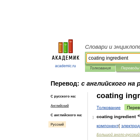
Словари и энциклоп
academic.ru
Толкования
Переводы
Перевод:
с английского на 
coating ing
С русского на:
Английский
Толкование
Перев
С английского на:
coating
ingredient
1
Русский
компонент
(
электрод
Большой
англо
-
русский