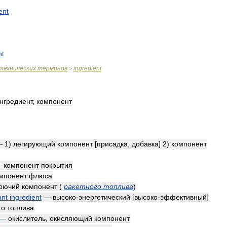
ent
nt
технических
терминов
ingredient
>
нгредиент
,
компонент
—
1
)
легирующий
компонент
[
присадка
,
добавка
]
2
)
компонент
—
компонент
покрытия
мпонент
флюса
рючий
компонент
(
ракетного
топлива
)
ant
ingredient
—
высоко
-
энергетический
[
высоко
-
эффективный
]
го
топлива
—
окислитель
,
окисляющий
компонент