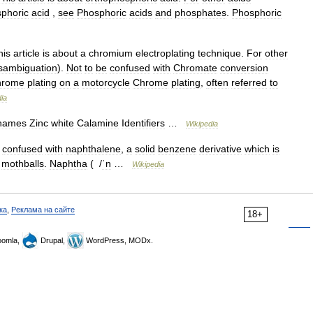
phoric
acid
,
see
Phosphoric
acids
and
phosphates
.
Phosphoric
his
article
is
about
a
chromium
electroplating
technique
.
For
other
sambiguation
).
Not
to
be
confused
with
Chromate
conversion
hrome
plating
on
a
motorcycle
Chrome
plating
,
often
referred
to
ia
names
Zinc
white
Calamine
Identifiers
…
Wikipedia
confused
with
naphthalene
,
a
solid
benzene
derivative
which
is
mothballs
.
Naphtha
( /
ˈn
…
Wikipedia
ка
,
Реклама на сайте
18+
omla,
Drupal,
WordPress, MODx.