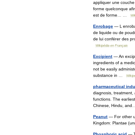
appliquer
une
couche
forme
quelconque
afi
est
de
forme
… …
Wi
Enrobage
—
L
enrob
de
liquide
ou
de
poud
de
lui
conférer
des
pr
Wikipédia
en
Français
Excipient
—
An
excip
ingredients
of
a
medic
not
be
easily
administ
substance
in
…
Wikip
pharmaceutical
indu
diagnosis
,
treatment
,
functions
.
The
earlies
Chinese
,
Hindu
,
and
Peanut
—
For
other
Kingdom:
Plantae
(
un
Phosphoric
acid
—