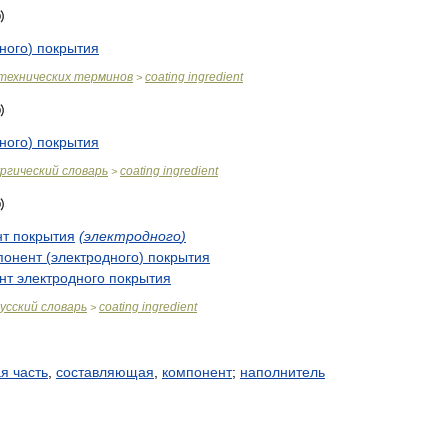
ного
)
покрытия
технических
терминов
coating
ingredient
>
ного
)
покрытия
ргический
словарь
coating
ingredient
>
нт
покрытия
(
электродного
)
понент
(
электродного
)
покрытия
нт
электродного
покрытия
усский
словарь
coating
ingredient
>
ая
часть
,
составляющая
,
компонент
;
наполнитель