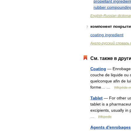
propellant
ingredien
rubber
compoundin
English
-
Russian
dictiona
компонент
покрыти
7
coating
ingredient
Англо
-
русский
словарь
См
.
также
в
друг
Coating
—
Enrobage
couche
de
liquide
ou
quelconque
afin
de
lui
forme
… …
Wikipédia
e
Tablet
—
For
other
u
tablet
is
a
pharmaceut
excipients
,
usually
in
…
Wikipedia
Agents
d
'
enrobages