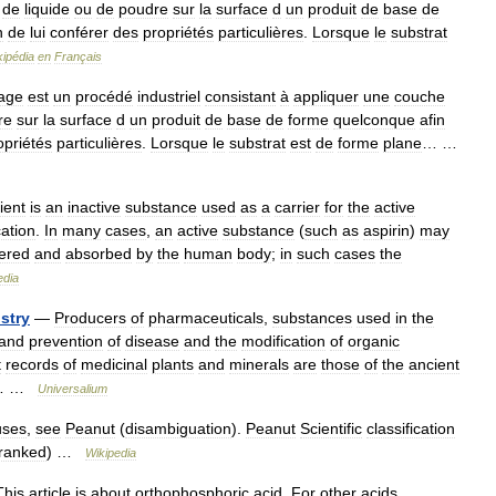
de
liquide
ou
de
poudre
sur
la
surface
d
un
produit
de
base
de
n
de
lui
conférer
des
propriétés
particulières
.
Lorsque
le
substrat
kipédia
en
Français
age
est
un
procédé
industriel
consistant
à
appliquer
une
couche
re
sur
la
surface
d
un
produit
de
base
de
forme
quelconque
afin
opriétés
particulières
.
Lorsque
le
substrat
est
de
forme
plane
… …
ient
is
an
inactive
substance
used
as
a
carrier
for
the
active
ation
.
In
many
cases
,
an
active
substance
(
such
as
aspirin
)
may
ered
and
absorbed
by
the
human
body
;
in
such
cases
the
edia
stry
—
Producers
of
pharmaceuticals
,
substances
used
in
the
and
prevention
of
disease
and
the
modification
of
organic
t
records
of
medicinal
plants
and
minerals
are
those
of
the
ancient
… …
Universalium
uses
,
see
Peanut
(
disambiguation
).
Peanut
Scientific
classification
ranked
) …
Wikipedia
This
article
is
about
orthophosphoric
acid
.
For
other
acids