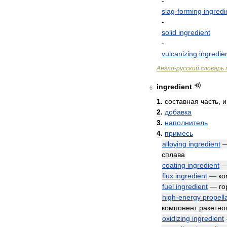
-
slag
-
forming
ingredi
-
solid
ingredient
-
vulcanizing
ingredie
Англо
-
русский
словарь
ingredient
6
1
.
составная
часть
,
и
2
.
добавка
3
.
наполнитель
4
.
примесь
alloying
ingredient
сплава
coating
ingredient
flux
ingredient
—
ко
fuel
ingredient
—
го
high
-
energy
propell
компонент
ракетно
oxidizing
ingredient