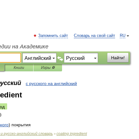
Запомнить сайт
Словарь на свой сайт
RU
едии на Академике
Найти!
Книги
Игры ⚽
русский
с русского на английский
redient
од
ного
)
покрытия
и
русско
-
английский
словарь
coating
ingredient
>