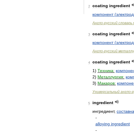
coating
ingredient
2
компонент
(
электрод
Англо
-
русский
словарь
coating
ingredient
3
компонент
(
электрод
Англо
-
русский
металлу
coating
ingredient
4
1
)
Техника:
компоне
2
)
Металлургия:
ком
3
)
Макаров:
компоне
Универсальный
англо
-
р
ingredient
5
ингредиент
,
составн
-
alloying
ingredient
-