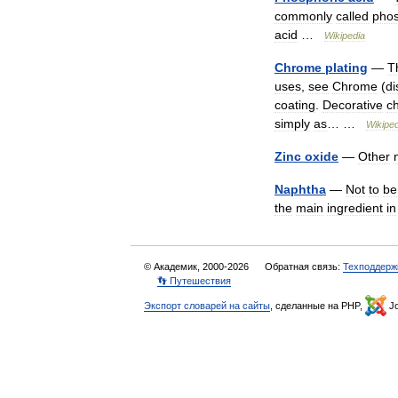
commonly
called
phos
acid
…
Wikipedia
Chrome
plating
—
T
uses
,
see
Chrome
(
di
coating
.
Decorative
c
simply
as
… …
Wikiped
Zinc
oxide
—
Other
Naphtha
—
Not
to
be
the
main
ingredient
in
© Академик, 2000-2026
Обратная связь:
Техподдерж
👣 Путешествия
Экспорт словарей на сайты
, сделанные на PHP,
Jo