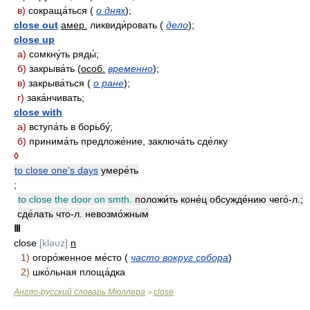
в)
сокраща́ться (
о днях
);
close out
амер.
ликвиди́ровать (
дело
);
close up
а)
сомкну́ть ряды́;
б)
закрыва́ть (
особ.
временно
);
в)
закрыва́ться (
о ране
);
г)
зака́нчивать;
close with
а)
вступа́ть в борьбу́;
б)
принима́ть предложе́ние, заключа́ть сде́лку
◊
to close one's days
умере́ть
;
to close the door on smth.
положи́ть коне́ц обсужде́нию чего́-л.;
сде́лать что-л. невозмо́жным
Ⅲ
close
[kləυz]
n
1)
огоро́женное ме́сто (
часто вокруг собора
)
2)
шко́льная площа́дка
Англо-русский словарь Мюллера
close
>