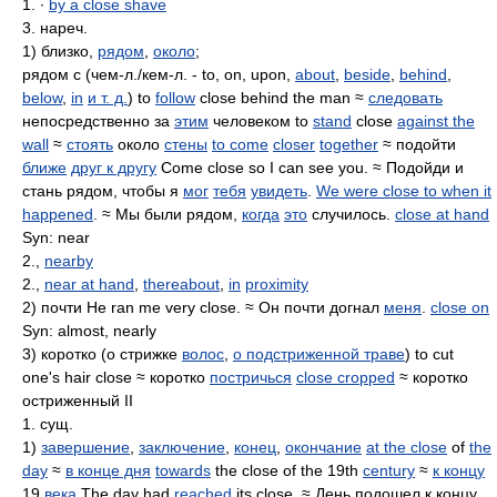
1. ∙
by a close shave
3. нареч.
1) близко,
рядом
,
около
;
рядом с (чем-л./кем-л. - to, on, upon,
about
,
beside
,
behind
,
below
,
in
и т. д.
) to
follow
close behind the man ≈
следовать
непосредственно за
этим
человеком to
stand
close
against the
wall
≈
стоять
около
стены
to come
closer
together
≈ подойти
ближе
друг к другу
Come close so I can see you. ≈ Подойди и
стань рядом, чтобы я
мог
тебя
увидеть
.
We were close to when it
happened
. ≈ Мы были рядом,
когда
это
случилось.
close at hand
Syn: near
2.,
nearby
2.,
near at hand
,
thereabout
,
in
proximity
2) почти He ran me very close. ≈ Он почти догнал
меня
.
close on
Syn: almost, nearly
3) коротко (о стрижке
волос
,
о подстриженной траве
) to cut
one's hair close ≈ коротко
постричься
close cropped
≈ коротко
остриженный II
1. сущ.
1)
завершение
,
заключение
,
конец
,
окончание
at the close
of
the
day
≈
в конце дня
towards
the close of the 19th
century
≈
к концу
19
века
The day had
reached
its close. ≈ День подошел к концу.