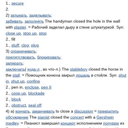
1.,
secure
2.
2)
затыкать
,
заделывать
;
забивать
,
заполнять
The handyman closed the hole in the wall
with
plaster
. ≈ Рабочий заделал дыру в стене штукатуркой. Syn:
close up
,
stop up
,
stop
2., fill
1.,
stuff
,
clog
,
plug
3)
ограничивать
;
препятствовать
,
блокировать
;
запирать
;
заключать
(
куда-л
., во что-л.) The
stableboy
closed the horse in
the
stall
. ≈ Помощник конюха закрыл
лошадь
в стойле. Syn:
shut
in
,
shut up
,
confine
2., pen in,
enclose
,
pen II
2.,
coop up
,
blockade
2.,
block
2.,
obstruct
,
seal off
4) а)
кончать
,
заканчивать
to close a
discussion
≈
прекратить
обсуждение
The
pianist
closed the
concert
with a
Gershwin
medley
. ≈ Пианист завершил
концерт
исполнением
попурри
из