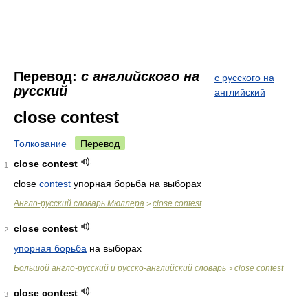
Перевод:
с английского на
с русского на
русский
английский
close contest
Толкование
Перевод
close contest
1
close
contest
упорная борьба на выборах
Англо-русский словарь Мюллера
close contest
>
close contest
2
упорная борьба
на выборах
Большой англо-русский и русско-английский словарь
close contest
>
close contest
3