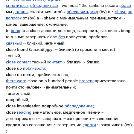
сплотиться
,
объединиться
- we must * the ranks to secure
peace
мы
должны
сплотиться, чтобы
обеспечить
мир
(by) a ~
shave
на
волосок
от (by) a ~ shave с минимальным преимуществом ~
конец, завершение, окончание;
to
bring
to a close довести до конца, завершить, закончить bring
to a ~ вчт. завершать close
без
пропусков, пробелов;
связный
~ близкий, интимный;
close friend близкий друг ~ близкий (о времени и месте) ;
тесный;
close contact
тесный
контакт
~ близкий ~ близко;
close up
поблизости
;
close on почти, приблизительно;
there were
close on a hundred people
present
присутствовало
почти сто человек ~ внимательный;
тщательный;
подробный;
close investigation подробное
обследование
;
close
reading
внимательное, медленное чтение ~
договариваться ~ завершать ~ завершение ~ завершение
кредитного соглашения ~ завершение
сделки
~ заканчивать(ся)
;