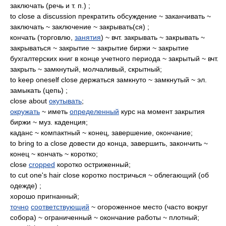
заключать (речь и т. п.) ;
to close a discussion прекратить обсуждение ~ заканчивать ~
заключать ~ заключение ~ закрывать(ся) ;
кончать (торговлю,
занятия
) ~ вчт. закрывать ~ закрывать ~
закрываться ~ закрытие ~ закрытие биржи ~ закрытие
бухгалтерских книг в конце учетного периода ~ закрытый ~ вчт.
закрыть ~ замкнутый, молчаливый, скрытный;
to keep oneself close держаться замкнуто ~ замкнутый ~ эл.
замыкать (цепь) ;
close about
окутывать
;
окружать
~ иметь
определенный
курс на момент закрытия
биржи ~ муз. каденция;
каданс ~ компактный ~ конец, завершение, окончание;
to bring to a close довести до конца, завершить, закончить ~
конец ~ кончать ~ коротко;
close
cropped
коротко остриженный;
to cut one's hair close коротко постричься ~ облегающий (об
одежде) ;
хорошо пригнанный;
точно
соответствующий
~ огороженное место (часто вокруг
собора) ~ ограниченный ~ окончание работы ~ плотный;