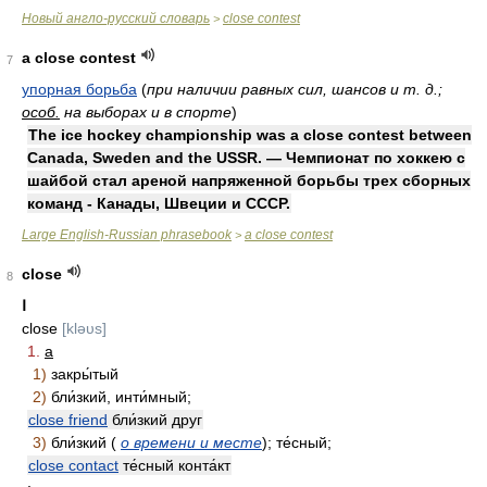
Новый англо-русский словарь
close contest
>
a close contest
7
упорная борьба
(
при наличии равных сил, шансов и т. д.;
особ.
на выборах и в спорте
)
The ice hockey championship was a close contest between
Canada, Sweden and the USSR. — Чемпионат по хоккею с
шайбой стал ареной напряженной борьбы трех сборных
команд - Канады, Швеции и СССР.
Large English-Russian phrasebook
a close contest
>
close
8
Ⅰ
close
[kləυs]
1.
a
1)
закры́тый
2)
бли́зкий, инти́мный;
close friend
бли́зкий друг
3)
бли́зкий (
о времени и месте
); те́сный;
close contact
те́сный конта́кт