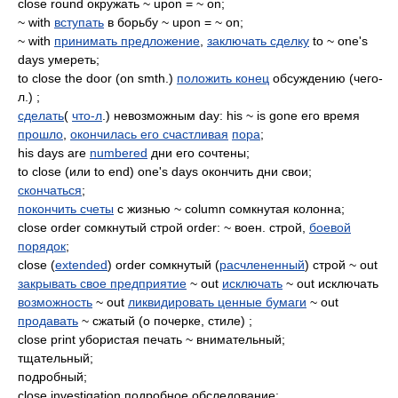
close round окружать ~ upon = ~ on;
~ with
вступать
в борьбу ~ upon = ~ on;
~ with
принимать предложение
,
заключать сделку
to ~ one's
days умереть;
to close the door (on smth.)
положить конец
обсуждению (чего-
л.) ;
сделать
(
что-л
.) невозможным day: his ~ is gone его время
прошло
,
окончилась его счастливая
пора
;
his days are
numbered
дни его сочтены;
to close (или to end) one's days окончить дни свои;
скончаться
;
покончить счеты
с жизнью ~ column сомкнутая колонна;
close order сомкнутый строй order: ~ воен. строй,
боевой
порядок
;
close (
extended
) order сомкнутый (
расчлененный
) строй ~ out
закрывать свое предприятие
~ out
исключать
~ out исключать
возможность
~ out
ликвидировать ценные бумаги
~ out
продавать
~ сжатый (о почерке, стиле) ;
close print убористая печать ~ внимательный;
тщательный;
подробный;
close investigation подробное обследование;