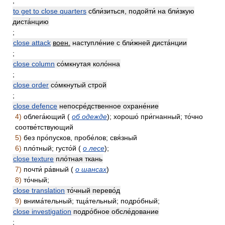
;
to get to close quarters
сбли́зиться, подойти́ на бли́зкую
диста́нцию
;
close attack
воен.
наступле́ние с бли́жней диста́нции
;
close column
со́мкнутая коло́нна
;
close order
со́мкнутый строй
;
close defence
непосре́дственное охране́ние
4)
облега́ющий (
об одежде
); хорошо́ при́гнанный; то́чно
соотве́тствующий
5)
без про́пусков, пробе́лов; свя́зный
6)
пло́тный; густо́й (
о лесе
);
close texture
пло́тная ткань
7)
почти́ ра́вный (
о шансах
)
8)
то́чный;
close translation
то́чный перево́д
9)
внима́тельный; тща́тельный; подро́бный;
close investigation
подро́бное обсле́дование
;