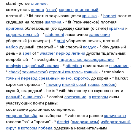
stand густое
стояние
;
сомкнутость
полога
(
леса
)
хорошо
пригнанный
;
плотный - * lid плотно закрывающаяся
крышка
- *
bonnet
плотно
сидящая на голове
шапочка
- * fit (техническое) плотная
пригонка
облегающий (об одежде) сжатый (о стиле)
краткий
и
содержательный
- *
statement
лаконичное
заявление
убористый (о почерке) - *
print
убористая печать, плотный
набор
душный, спертый - * air спертый
воздух
- * day душный
день - a
spell
of *
weather
период
летний
духоты тщательный;
подробный - * investigation
тщательное расследование
- *
analysis
подробный анализ
- *
attention
пристальное
внимание
-
*
check
(
техническое
)
строгий контроль
точный
- * translation
точный перевод
срезанный
низко
,
коротко
, до корня - * haircut
короткая стрижка - *
mowing
низкий срез
(
травы
,
хлебов
)
скупой, скаредный - he is * with his money он скуповат почти
равный
(
о шансах
) - * combat
состязание
,
в
котором
силы
участвующих почти равны;
состязание достойных соперников;
упорная борьба
на выборах - * vote почти равное
количество
голосов "за" и "против" - *
district
(
американизм
)
избирательный
округ
,
в котором
победа
одержана незначительным