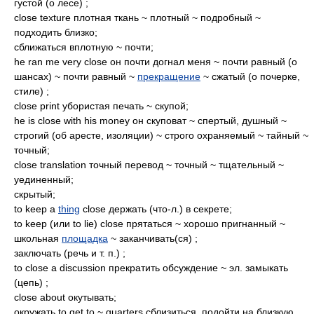
густой (о лесе) ;
close texture плотная ткань ~ плотный ~ подробный ~
подходить близко;
сближаться вплотную ~ почти;
he ran me very close он почти догнал меня ~ почти равный (о
шансах) ~ почти равный ~
прекращение
~ сжатый (о почерке,
стиле) ;
close print убористая печать ~ скупой;
he is close with his money он скуповат ~ спертый, душный ~
строгий (об аресте, изоляции) ~ строго охраняемый ~ тайный ~
точный;
close translation точный перевод ~ точный ~ тщательный ~
уединенный;
скрытый;
to keep a
thing
close держать (что-л.) в секрете;
to keep (или to lie) close прятаться ~ хорошо пригнанный ~
школьная
площадка
~ заканчивать(ся) ;
заключать (речь и т. п.) ;
to close a discussion прекратить обсуждение ~ эл. замыкать
(цепь) ;
close about окутывать;
окружать to get to ~ quarters сблизиться, подойти на близкую