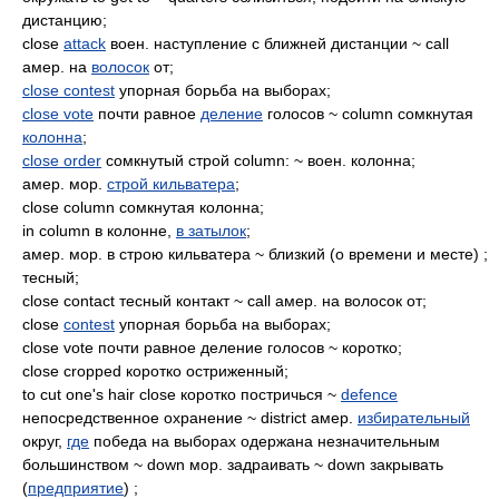
дистанцию;
close
attack
воен. наступление с ближней дистанции ~ call
амер. на
волосок
от;
close contest
упорная борьба на выборах;
close vote
почти равное
деление
голосов ~ column сомкнутая
колонна
;
close order
сомкнутый строй column: ~ воен. колонна;
амер. мор.
строй кильватера
;
close column сомкнутая колонна;
in column в колонне,
в затылок
;
амер. мор. в строю кильватера ~ близкий (о времени и месте) ;
тесный;
close contact тесный контакт ~ call амер. на волосок от;
close
contest
упорная борьба на выборах;
close vote почти равное деление голосов ~ коротко;
close cropped коротко остриженный;
to cut one's hair close коротко постричься ~
defence
непосредственное охранение ~ district амер.
избирательный
округ,
где
победа на выборах одержана незначительным
большинством ~ down мор. задраивать ~ down закрывать
(
предприятие
) ;