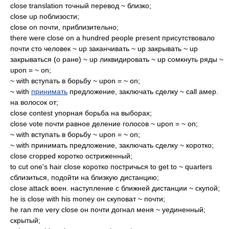
close translation точный перевод ~ близко;
close up поблизости;
close on почти, приблизительно;
there were close on a hundred people present присутствовало
почти сто человек ~ up заканчивать ~ up закрывать ~ up
закрываться (о ране) ~ up ликвидировать ~ up сомкнуть ряды ~
upon = ~ on;
~ with вступать в борьбу ~ upon = ~ on;
~ with
принимать
предложение, заключать сделку ~ call амер.
на волосок от;
close contest упорная борьба на выборах;
close vote почти равное деление голосов ~ upon = ~ on;
~ with вступать в борьбу ~ upon = ~ on;
~ with принимать предложение, заключать сделку ~ коротко;
close cropped коротко остриженный;
to cut one's hair close коротко постричься to get to ~ quarters
сблизиться, подойти на близкую дистанцию;
close attack воен. наступление с ближней дистанции ~ скупой;
he is close with his money он скуповат ~ почти;
he ran me very close он почти догнал меня ~ уединенный;
скрытый;