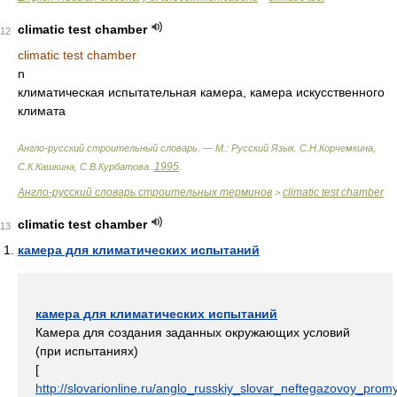
climatic test chamber
12
climatic test chamber
n
климатическая испытательная камера, камера искусственного
климата
Англо-русский строительный словарь. — М.: Русский Язык
.
С.Н.Корчемкина,
1995
С.К.Кашкина, С.В.Курбатова
.
.
Англо-русский словарь строительных терминов
climatic test chamber
>
climatic test chamber
13
камера для климатических испытаний
камера для климатических испытаний
Камера для создания заданных окружающих условий
(при испытаниях)
[
http://slovarionline.ru/anglo_russkiy_slovar_neftegazovoy_promy