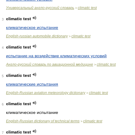
Универсальный англо-русский словарь
climatic test
>
climatic test
3
климатическое испытание
English-russian automobile dictionary
climatic test
>
climatic test
4
испытание на воздействие климатических условий
Англо-русский словарь по авиационной медицине
climatic test
>
climatic test
5
климатические испытания
English-Russian aviation meteorology dictionary
climatic test
>
climatic test
6
климатическое испытание
English-Russian dictionary of technical terms
climatic test
>
climatic test
7