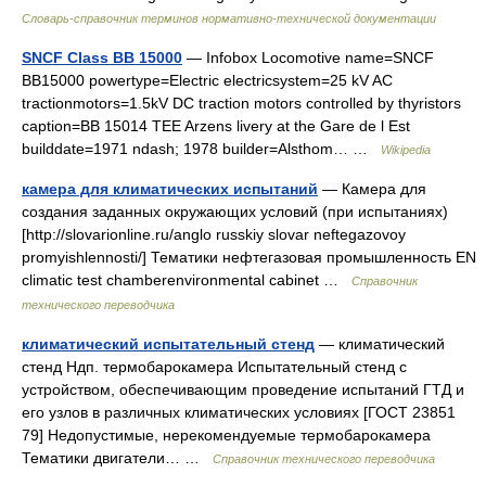
Словарь-справочник терминов нормативно-технической документации
SNCF Class BB 15000
— Infobox Locomotive name=SNCF
BB15000 powertype=Electric electricsystem=25 kV AC
tractionmotors=1.5kV DC traction motors controlled by thyristors
caption=BB 15014 TEE Arzens livery at the Gare de l Est
builddate=1971 ndash; 1978 builder=Alsthom… …
Wikipedia
камера для климатических испытаний
— Камера для
создания заданных окружающих условий (при испытаниях)
[http://slovarionline.ru/anglo russkiy slovar neftegazovoy
promyishlennosti/] Тематики нефтегазовая промышленность EN
climatic test chamberenvironmental cabinet …
Справочник
технического переводчика
климатический испытательный стенд
— климатический
стенд Ндп. термобарокамера Испытательный стенд с
устройством, обеспечивающим проведение испытаний ГТД и
его узлов в различных климатических условиях [ГОСТ 23851
79] Недопустимые, нерекомендуемые термобарокамера
Тематики двигатели… …
Справочник технического переводчика