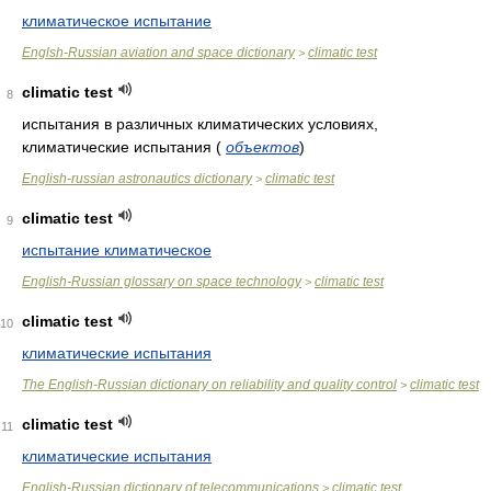
климатическое испытание
Englsh-Russian aviation and space dictionary
climatic test
>
climatic test
8
испытания в различных климатических условиях,
климатические испытания
(
объектов
)
English-russian astronautics dictionary
climatic test
>
climatic test
9
испытание климатическое
English-Russian glossary on space technology
climatic test
>
climatic test
10
климатические испытания
The English-Russian dictionary on reliability and quality control
climatic test
>
climatic test
11
климатические испытания
English-Russian dictionary of telecommunications
climatic test
>