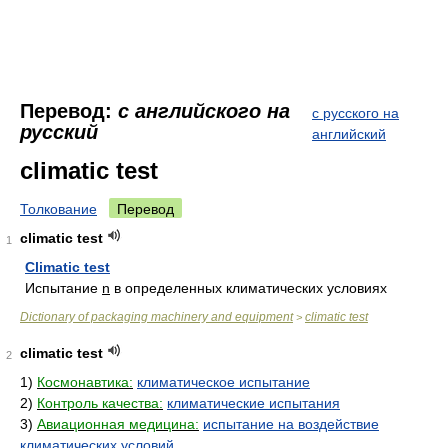
Перевод:
с английского на
с русского на
русский
английский
climatic test
Толкование
Перевод
climatic test
1
Climatic test
Испытание
n
в определенных климатических условиях
Dictionary of packaging machinery and equipment
climatic test
>
climatic test
2
1)
Космонавтика:
климатическое испытание
2)
Контроль качества:
климатические испытания
3)
Авиационная медицина:
испытание на воздействие
климатических условий