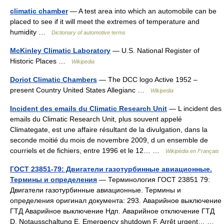
climatic chamber
— A test area into which an automobile can be
placed to see if it will meet the extremes of temperature and
humidity …
Dictionary of automotive terms
McKinley Climatic Laboratory
— U.S. National Register of
Historic Places …
Wikipedia
Doriot Climatic Chambers
— The DCC logo Active 1952 –
present Country United States Allegianc …
Wikipedia
Incident des emails du Climatic Research Unit
— L incident des
emails du Climatic Research Unit, plus souvent appelé
Climategate, est une affaire résultant de la divulgation, dans la
seconde moitié du mois de novembre 2009, d un ensemble de
courriels et de fichiers, entre 1996 et le 12… …
Wikipédia en Français
ГОСТ 23851-79: Двигатели газотурбинные авиационные.
Термины и определения
— Терминология ГОСТ 23851 79:
Двигатели газотурбинные авиационные. Термины и
определения оригинал документа: 293. Аварийное выключение
ГТД Аварийное выключение Ндп. Аварийное отключение ГТД
D. Notausschaltung Е. Emergency shutdown F. Arrêt urgent… …