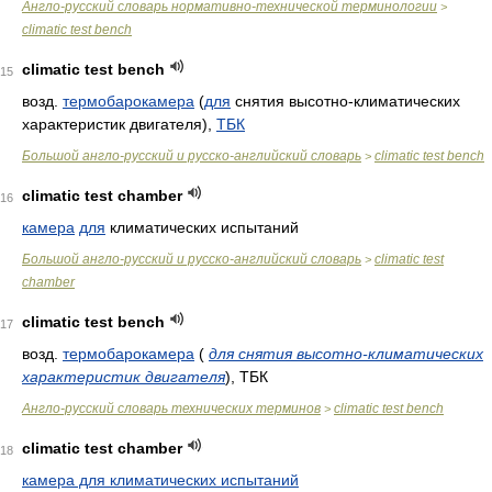
Англо-русский словарь нормативно-технической терминологии
>
climatic test bench
climatic test bench
15
возд.
термобарокамера
(
для
снятия высотно-климатических
характеристик двигателя),
ТБК
Большой англо-русский и русско-английский словарь
climatic test bench
>
climatic test chamber
16
камера
для
климатических испытаний
Большой англо-русский и русско-английский словарь
climatic test
>
chamber
climatic test bench
17
возд.
термобарокамера
(
для снятия высотно-климатических
характеристик двигателя
)
, ТБК
Англо-русский словарь технических терминов
climatic test bench
>
climatic test chamber
18
камера для климатических испытаний