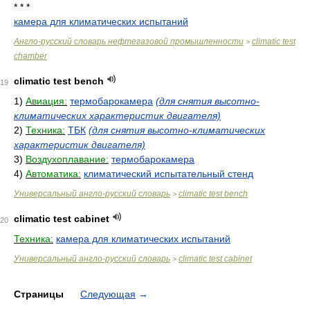
* * *
камера для климатических испытаний
Англо-русский словарь нефтегазовой промышленности
climatic test
>
chamber
climatic test bench
19
1)
Авиация:
термобарокамера
(для снятия высотно-
климатических характеристик двигателя)
2)
Техника:
ТБК
(для снятия высотно-климатических
характеристик двигателя)
3)
Воздухоплавание:
термобарокамера
4)
Автоматика:
климатический испытательный стенд
Универсальный англо-русский словарь
climatic test bench
>
climatic test cabinet
20
Техника:
камера для климатических испытаний
Универсальный англо-русский словарь
climatic test cabinet
>
Страницы
Следующая
→