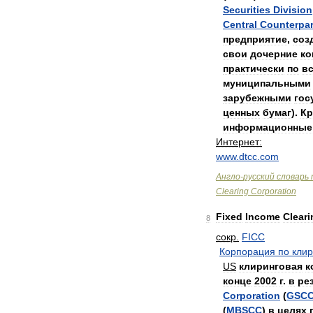
Securities
Division
Central
Counterpar
предприятие
,
соз
свои
дочерние
ко
практически
по
в
муниципальными
зарубежными
гос
ценных
бумаг
).
Кр
информационные
Интернет:
www
.
dtcc
.
com
Англо
-
русский
словарь
Clearing
Corporation
Fixed
Income
Cleari
8
сокр
.
FICC
Корпорация
по
клир
US
клиринговая
к
конце
2002
г
.
в
ре
Corporation
(
GSC
(
MBSCC
)
в
целях