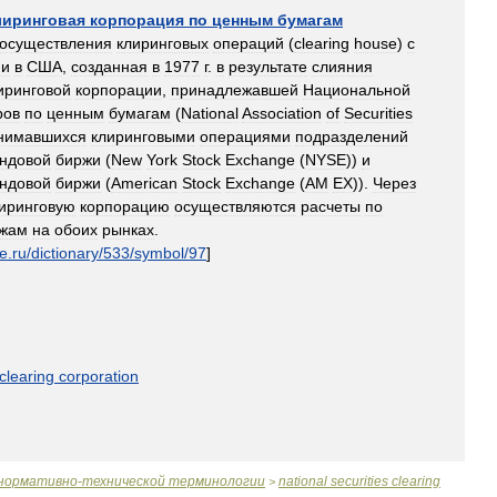
лиринговая
корпорация
по
ценным
бумагам
осуществления
клиринговых
операций
(
clearing
house
)
с
ми
в
США
,
созданная
в
1977
г
.
в
результате
слияния
иринговой
корпорации
,
принадлежавшей
Национальной
ров
по
ценным
бумагам
(
National
Association
of
Securities
нимавшихся
клиринговыми
операциями
подразделений
ндовой
биржи
(
New
York
Stock
Exchange
(
NYSE
))
и
ндовой
биржи
(
American
Stock
Exchange
(
AM
EX
)).
Через
иринговую
корпорацию
осуществляются
расчеты
по
жам
на
обоих
рынках
.
e
.
ru
/
dictionary
/
533
/
symbol
/
97
]
clearing
corporation
нормативно
-
технической
терминологии
national
securities
clearing
>