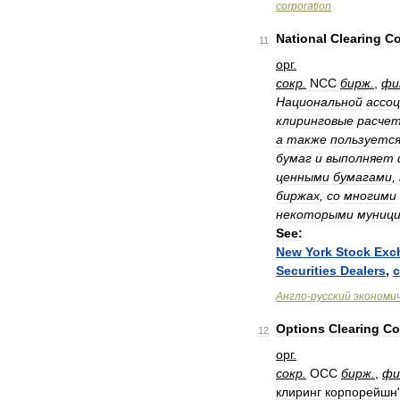
corporation
National
Clearing
Co
11
орг
.
сокр
.
NCC
бирж
.
,
фи
Национальной
ассо
клиринговые
расче
а
также
пользуетс
бумаг
и
выполняет
ценными
бумагами
,
биржах
,
со
многими
некоторыми
муниц
See:
New
York
Stock
Exc
Securities
Dealers
,
c
Англо
-
русский
экономи
Options
Clearing
Co
12
орг
.
сокр
.
OCC
бирж
.
,
фи
клиринг
корпорейшн