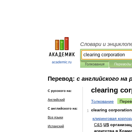
Словари и энциклоп
academic.ru
Толкования
Переводы
Перевод:
с английского на 
clearing co
С русского на:
Английский
Толкование
Перев
С английского на:
clearing
corporation
1
Все языки
клиринговая
корпор
C
&
S
US
организац
Испанский
агентства
в
Коми