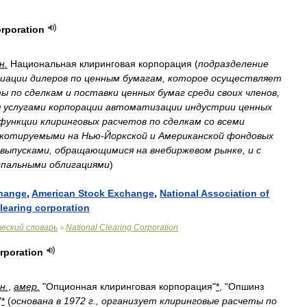
rporation
н
.
Национальная
клиринговая
корпорация
(
подразделение
циации
дилеров
по
ценным
бумагам
,
которое
осуществляет
ты
по
сделкам
и
поставки
ценных
бумаг
среди
своих
членов
,
я
услугами
корпорации
автоматизации
индустрии
ценных
функции
клиринговых
расчетов
по
сделкам
со
всеми
котируемыми
на
Нью
-
Йоркской
и
Американской
фондовых
выпусками
,
обращающимися
на
внебиржевом
рынке
,
и
с
ипальными
облигациями
)
hange
,
American
Stock
Exchange
,
National
Association
of
learing
corporation
ческий
словарь
National
Clearing
Corporation
>
rporation
н
.
,
амер
.
"
Опционная
клиринговая
корпорация
"
*
, "
Опшинз
"
*
(
основана
в
1972
г
.,
организует
клиринговые
расчеты
по