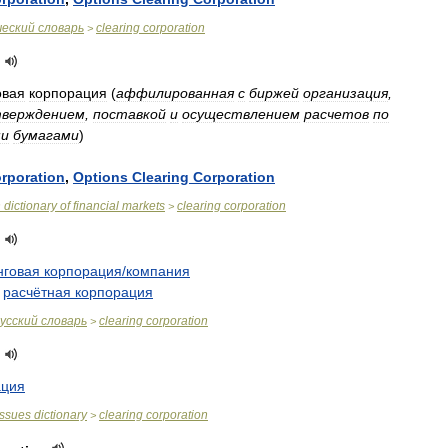
ческий
словарь
clearing
corporation
>
овая
корпорация
(
аффилированная
с
биржей
организация
,
верждением
,
поставкой
и
осуществлением
расчетов
по
ми
бумагами
)
rporation
,
Options
Clearing
Corporation
n
dictionary
of
financial
markets
clearing
corporation
>
нговая
корпорация
/
компания
расчётная
корпорация
усский
словарь
clearing
corporation
>
ация
issues
dictionary
clearing
corporation
>