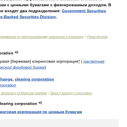
кам
с
ценными
бумагами
с
фиксированным
доходом
.
В
ии
входят
два
подразделения:
Government
Securities
ge
-
Backed
Securities
Division
.
терминов
по
депозитарному
хранению
и
клирингу
Fixed
Income
>
oration
овая
[
биржевая
]
клиринговая
корпорация
*
(
расчетная
ркской
фондовой
бирже
)
change
,
clearing
corporation
rporation
n
dictionary
of
financial
markets
Stock
Clearing
Corporation
>
learing
corporation
инговая
корпорация
по
ценным
бумагам