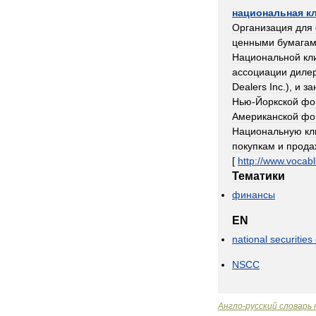
национальная
к
Организация
для
ценными
бумага
Национальной
кл
ассоциации
диле
Dealers
Inc
.),
и
за
Нью
-
Йоркской
фо
Американской
фо
Национальную
кл
покупкам
и
прода
[
http:
//
www
.
vocabl
Тематики
финансы
EN
national
securities
NSCC
Англо
-
русский
словарь