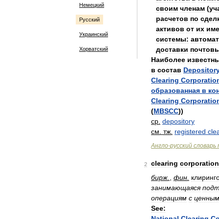
Немецкий
своим
членам
(
уч
расчетов
по
сдел
Русский
активов
от
их
им
Украинский
системы:
автома
доставки
почтов
Хорватский
Наиболее
известн
в
состав
Depositor
Clearing
Corporatio
образованная
в
ко
Clearing
Corporatio
(
MBSCC
))
ср
.
depository
см
.
тж
.
registered
cle
Англо
-
русский
словарь
clearing
corporation
2
бирж
.
,
фин
.
клиринг
занимающаяся
подт
операциям
с
ценны
See:
National
Clearing
Co