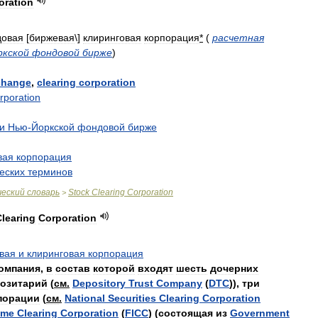
oration
овая
[
биржевая
\]
клиринговая
корпорация
*
(
расчетная
ркской
фондовой
бирже
)
change
,
clearing
corporation
rporation
и
Нью
-
Йоркской
фондовой
бирже
вая
корпорация
еских
терминов
.
ческий
словарь
Stock
Clearing
Corporation
>
Clearing
Corporation
вая
и
клиринговая
корпорация
омпания
,
в
состав
которой
входят
шесть
дочерних
позитарий
(
см
.
Depository
Trust
Company
(
DTC
)),
три
порации
(
см
.
National
Securities
Clearing
Corporation
ome
Clearing
Corporation
(
FICC
) (
состоящая
из
Government