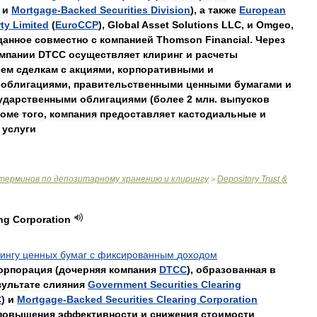
и
Mortgage
-
Backed
Securities
Division
),
а
также
European
ty
Limited
(
EuroCCP
),
Global
Asset
Solutions
LLC
,
и
Omgeo
,
данное
совместно
с
компанией
Thomson
Financial
.
Через
мпании
DTCC
осуществляет
клиринг
и
расчеты
сем
сделкам
с
акциями
,
корпоративными
и
облигациями
,
правительственными
ценными
бумагами
и
ударственными
облигациями
(
более
2
млн
.
выпусков
оме
того
,
компания
предоставляет
кастодиальные
и
услуги
терминов
по
депозитарному
хранению
и
клирингу
Depository
Trust
&
>
ng
Corporation
ингу
ценных
бумаг
с
фиксированным
доходом
орпорация
(
дочерняя
компания
DTCC
),
образованная
в
зультате
слияния
Government
Securities
Clearing
C
)
и
Mortgage
-
Backed
Securities
Clearing
Corporation
повышения
эффективности
и
снижения
стоимости