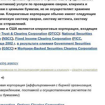
астникам
)
услуги
по
проведению
сверки
,
клиринга
и
кам
с
ценными
бумагам
,
но
не
осуществляет
хранение
ени
.
Клиринговые
корпорации
обычно
имеют
следующие
тическую
систему
сверки
,
систему
неттинга
,
систему
ых
отправлений
.
ыми
в
США
являются
клиринговые
корпорации
,
входящие
y
Trust
&
Clearing
Corporation
(
DTCC
)
:
National
Securities
n
(
NSCC
),
Fixed
Income
Clearing
Corporation
(
FICC
,
нце
2002
г
.
в
результате
слияния
Government
Securities
n
(
GSCC
)
и
Mortgage
-
Backed
Securities
Clearing
Corporation
aring
agency
терминов
по
депозитарному
хранению
и
клирингу
clearing
corporation
>
овая
корпорация
(
аффилированная
с
биржей
организация
,
верждением
,
поставкой
и
осуществлением
расчетов
по
ми
бумагами
)
rporation
,
Options
Clearing
Corporation