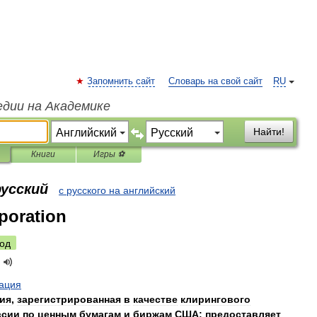
Запомнить сайт
Словарь на свой сайт
RU
едии на Академике
Найти!
Книги
Игры ⚽
русский
с русского на английский
rporation
од
ация
ия
,
зарегистрированная
в
качестве
клирингового
ссии
по
ценным
бумагам
и
биржам
США
;
предоставляет