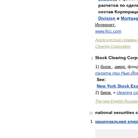
расчетов
по
сдел
состав
Корпорац
Division
и
Mortga
Интернет:
www
.
ficc
.
com
Англо
-
русский
словарь
Clearing
Corporation
Stock
Clearing
Corp
9
1
)
бирж
.
,
амер
.
фонд
палата
при
Нью
-
Йо
See:
New
York
Stock
Ex
2
)
бирж
.
=
clearing
co
The
new
English
-
Russia
national
securities
c
10
национальная
клир