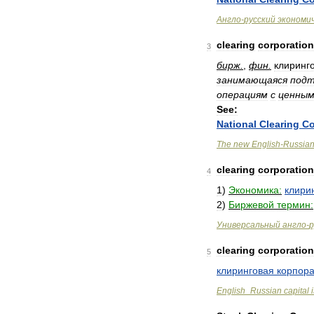
Англо
-
русский
экономи
clearing
corporation
3
бирж
.
,
фин
.
клиринг
занимающаяся
подт
операциям
с
ценны
See:
National
Clearing
Co
The
new
English
-
Russia
clearing
corporation
4
1
)
Экономика:
клири
2
)
Биржевой
термин:
Универсальный
англо
-
р
clearing
corporation
5
клиринговая
корпор
English
_
Russian
capital