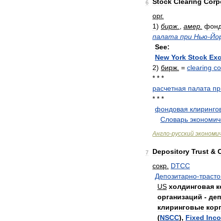
Stock
Clearing
Corp
6
орг
.
1
)
бирж
.
,
амер
.
фонд
палата
при
Нью
-
Йо
See:
New
York
Stock
Ex
2
)
бирж
.
=
clearing
co
* * *
расчетная
палата
пр
* * *
фондовая
клиринго
.
.
Словарь
экономич
Англо
-
русский
экономи
Depository
Trust
&
7
сокр
.
DTCC
Депозитарно
-
трасто
US
холдинговая
к
организаций
-
де
клиринговые
кор
(
NSCC
),
Fixed
Inc