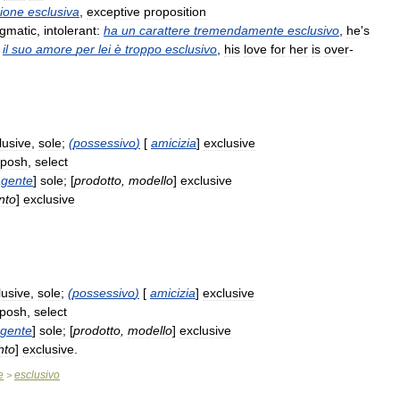
ione
esclusiva
,
exceptive
proposition
gmatic
,
intolerant:
ha
un
carattere
tremendamente
esclusivo
,
he
'
s
;
il
suo
amore
per
lei
è
troppo
esclusivo
,
his
love
for
her
is
over
-
lusive
,
sole
;
(
possessivo
)
[
amicizia
]
exclusive
posh
,
select
agente
]
sole
; [
prodotto
,
modello
]
exclusive
nto
]
exclusive
lusive
,
sole
;
(
possessivo
)
[
amicizia
]
exclusive
posh
,
select
gente
]
sole
; [
prodotto
,
modello
]
exclusive
nto
]
exclusive
.
e
esclusivo
>