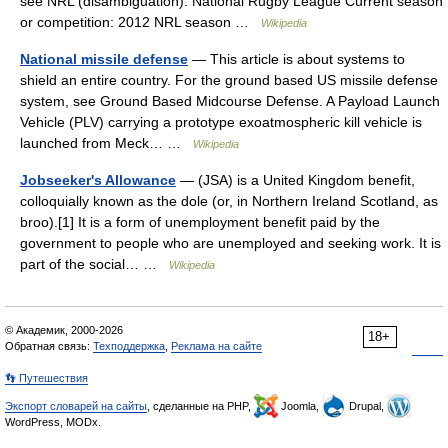
see NRL (disambiguation). National Rugby League Current season
or competition: 2012 NRL season …
Wikipedia
National missile defense
— This article is about systems to
shield an entire country. For the ground based US missile defense
system, see Ground Based Midcourse Defense. A Payload Launch
Vehicle (PLV) carrying a prototype exoatmospheric kill vehicle is
launched from Meck… …
Wikipedia
Jobseeker's Allowance
— (JSA) is a United Kingdom benefit,
colloquially known as the dole (or, in Northern Ireland Scotland, as
broo).[1] It is a form of unemployment benefit paid by the
government to people who are unemployed and seeking work. It is
part of the social… …
Wikipedia
© Академик, 2000-2026
18+
Обратная связь:
Техподдержка
,
Реклама на сайте
👣 Путешествия
Экспорт словарей на сайты
, сделанные на PHP,
Joomla,
Drupal,
WordPress, MODx.