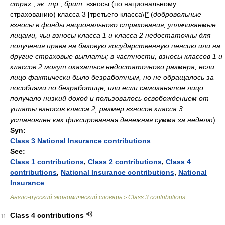
страх.
,
эк. тр.
,
брит.
взносы (по национальному
страхованию) класса 3 [третьего класса\]
*
(
добровольные
взносы в фонды национального страхования, уплачиваемые
лицами, чьи взносы класса 1 и класса 2 недостаточны для
получения права на базовую государственную пенсию или на
другие страховые выплаты; в частности, взносы классов 1 и
классов 2 могут оказаться недостаточного размера, если
лицо фактически было безработным, но не обращалось за
пособиями по безработице, или если самозанятое лицо
получало низкий доход и пользовалось освобождением от
уплаты взносов класса 2; размер взносов класса 3
установлен как фиксированная денежная сумма за неделю
)
Syn:
Class 3 National Insurance contributions
See:
Class 1 contributions
,
Class 2 contributions
,
Class 4
contributions
,
National Insurance contributions
,
National
Insurance
Англо-русский экономический словарь
Class 3 contributions
>
Class 4 contributions
11