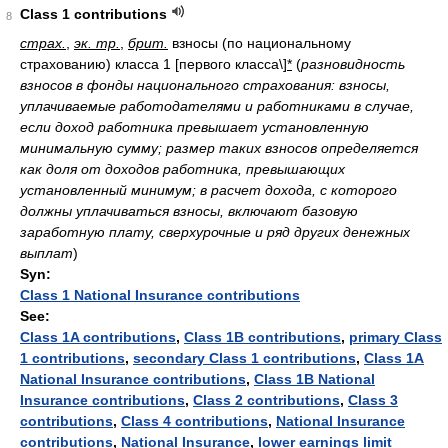
Class 1 contributions
8
страх.
,
эк. тр.
,
брит.
взносы (по национальному
страхованию) класса 1 [первого класса\]
*
(
разновидность
взносов в фонды национального страхования: взносы,
уплачиваемые работодателями и работниками в случае,
если доход работника превышает установленную
минимальную сумму; размер таких взносов определяется
как доля от доходов работника, превышающих
установленный минимум; в расчет дохода, с которого
должны уплачиваться взносы, включают базовую
заработную плату, сверхурочные и ряд других денежных
выплат
)
Syn:
Class 1 National Insurance contributions
See:
Class 1A contributions
,
Class 1B contributions
,
primary Class
1 contributions
,
secondary Class 1 contributions
,
Class 1A
National Insurance contributions
,
Class 1B National
Insurance contributions
,
Class 2 contributions
,
Class 3
contributions
,
Class 4 contributions
,
National Insurance
contributions
,
National Insurance
,
lower earnings limit