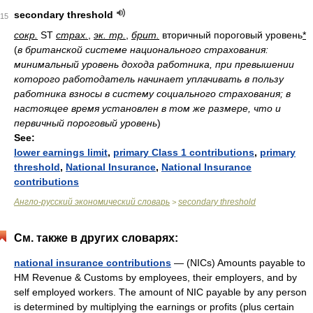
secondary threshold
15
сокр.
ST
страх.
,
эк. тр.
,
брит.
вторичный пороговый уровень
*
(
в британской системе национального страхования:
минимальный уровень дохода работника, при превышении
которого работодатель начинает уплачивать в пользу
работника взносы в систему социального страхования; в
настоящее время установлен в том же размере, что и
первичный пороговый уровень
)
See:
lower earnings limit
,
primary Class 1 contributions
,
primary
threshold
,
National Insurance
,
National Insurance
contributions
Англо-русский экономический словарь
secondary threshold
>
См. также в других словарях:
national insurance contributions
— (NICs) Amounts payable to
HM Revenue & Customs by employees, their employers, and by
self employed workers. The amount of NIC payable by any person
is determined by multiplying the earnings or profits (plus certain