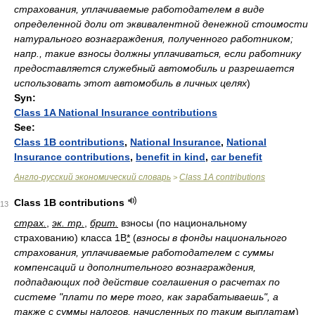
страхования, уплачиваемые работодателем в виде
определенной доли от эквивалентной денежной стоимости
натурального вознаграждения, полученного работником;
напр., такие взносы должны уплачиваться, если работнику
предоставляется служебный автомобиль и разрешается
использовать этот автомобиль в личных целях
)
Syn:
Class 1A National Insurance contributions
See:
Class 1B contributions
,
National Insurance
,
National
Insurance contributions
,
benefit in kind
,
car benefit
Англо-русский экономический словарь
Class 1A contributions
>
Class 1B contributions
13
страх.
,
эк. тр.
,
брит.
взносы (по национальному
страхованию) класса 1B
*
(
взносы в фонды национального
страхования, уплачиваемые работодателем с суммы
компенсаций и дополнительного вознаграждения,
подпадающих под действие соглашения о расчетах по
системе "плати по мере того, как зарабатываешь", а
также с суммы налогов, начисленных по таким выплатам
)