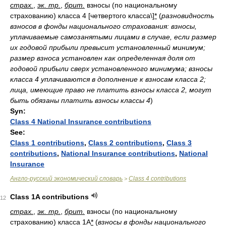
страх.
,
эк. тр.
,
брит.
взносы (по национальному
страхованию) класса 4 [четвертого класса\]
*
(
разновидность
взносов в фонды национального страхования: взносы,
уплачиваемые самозанятыми лицами в случае, если размер
их годовой прибыли превысит установленный минимум;
размер взноса установлен как определенная доля от
годовой прибыли сверх установленного минимума; взносы
класса 4 уплачиваются в дополнение к взносам класса 2;
лица, имеющие право не платить взносы класса 2, могут
быть обязаны платить взносы классы 4
)
Syn:
Class 4 National Insurance contributions
See:
Class 1 contributions
,
Class 2 contributions
,
Class 3
contributions
,
National Insurance contributions
,
National
Insurance
Англо-русский экономический словарь
Class 4 contributions
>
Class 1A contributions
12
страх.
,
эк. тр.
,
брит.
взносы (по национальному
страхованию) класса 1A
*
(
взносы в фонды национального