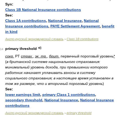
Syn:
Class 1B National Insurance contributions
See:
Class 1A contributions
,
National Insurance
,
National
Insurance contributions
,
PAYE Settlement Agreement
,
benefit
in kind
Англо-русский экономический словарь
Class 1B contributions
>
primary threshold
14
сокр.
PT
страх.
,
эк. тр.
,
брит.
первичный пороговый уровень
*
(
в британской системе национального страхования:
минимальный уровень дохода, при превышении которого
работник начинает уплачивать взносы в систему
социального страхования; в настоящее время установлен в
том же размере, что и вторичный пороговый уровень
)
See:
lower earnings limit
,
primary Class 1 contributions
,
secondary threshold
,
National Insurance
,
National Insurance
contributions
Англо-русский экономический словарь
primary threshold
>