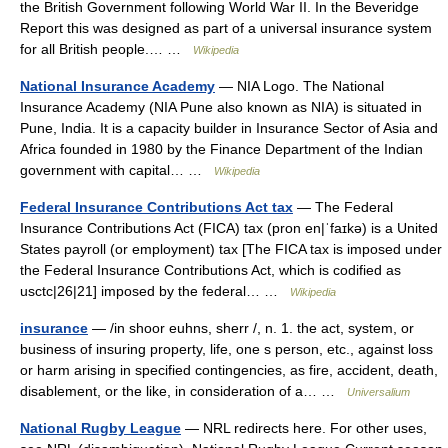
the British Government following World War II. In the Beveridge
Report this was designed as part of a universal insurance system
for all British people.… …
Wikipedia
National Insurance Academy
— NIA Logo. The National
Insurance Academy (NIA Pune also known as NIA) is situated in
Pune, India. It is a capacity builder in Insurance Sector of Asia and
Africa founded in 1980 by the Finance Department of the Indian
government with capital… …
Wikipedia
Federal Insurance Contributions Act tax
— The Federal
Insurance Contributions Act (FICA) tax (pron en|ˈfаɪkə) is a United
States payroll (or employment) tax [The FICA tax is imposed under
the Federal Insurance Contributions Act, which is codified as
usctc|26|21] imposed by the federal… …
Wikipedia
insurance
— /in shoor euhns, sherr /, n. 1. the act, system, or
business of insuring property, life, one s person, etc., against loss
or harm arising in specified contingencies, as fire, accident, death,
disablement, or the like, in consideration of a… …
Universalium
National Rugby League
— NRL redirects here. For other uses,