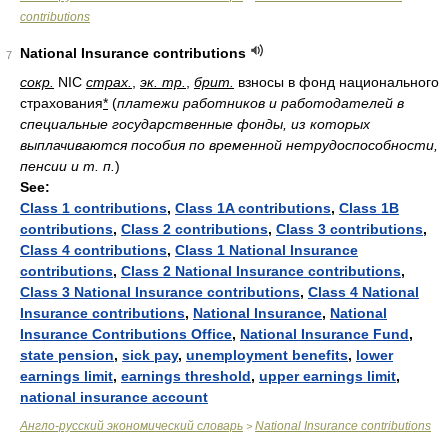
contributions
National Insurance contributions
7
сокр.
NIC
страх.
,
эк. тр.
,
брит.
взносы в фонд национального
страхования
*
(
платежи работников и работодателей в
специальные государственные фонды, из которых
выплачиваются пособия по временной нетрудоспособности,
пенсии и т. п.
)
See:
Class 1 contributions
,
Class 1A contributions
,
Class 1B
contributions
,
Class 2 contributions
,
Class 3 contributions
,
Class 4 contributions
,
Class 1 National Insurance
contributions
,
Class 2 National Insurance contributions
,
Class 3 National Insurance contributions
,
Class 4 National
Insurance contributions
,
National Insurance
,
National
Insurance Contributions Office
,
National Insurance Fund
,
state pension
,
sick pay
,
unemployment benefits
,
lower
earnings limit
,
earnings threshold
,
upper earnings limit
,
national insurance account
Англо-русский экономический словарь
National Insurance contributions
>