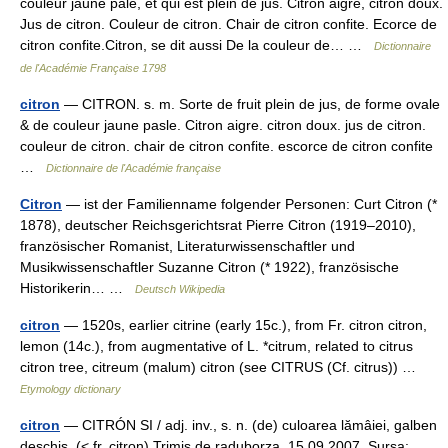
couleur jaune pâle, et qui est plein de jus. Citron aigre, citron doux.
Jus de citron. Couleur de citron. Chair de citron confite. Ecorce de
citron confite.Citron, se dit aussi De la couleur de… …
Dictionnaire
de l'Académie Française 1798
citron
— CITRON. s. m. Sorte de fruit plein de jus, de forme ovale
& de couleur jaune pasle. Citron aigre. citron doux. jus de citron.
couleur de citron. chair de citron confite. escorce de citron confite
…
Dictionnaire de l'Académie française
Citron
— ist der Familienname folgender Personen: Curt Citron (*
1878), deutscher Reichsgerichtsrat Pierre Citron (1919–2010),
französischer Romanist, Literaturwissenschaftler und
Musikwissenschaftler Suzanne Citron (* 1922), französische
Historikerin… …
Deutsch Wikipedia
citron
— 1520s, earlier citrine (early 15c.), from Fr. citron citron,
lemon (14c.), from augmentative of L. *citrum, related to citrus
citron tree, citreum (malum) citron (see CITRUS (Cf. citrus)) …
Etymology dictionary
citron
— CITRÓN SI / adj. inv., s. n. (de) culoarea lămâiei, galben
deschis. (< fr. citron) Trimis de raduborza, 15.09.2007. Sursa: