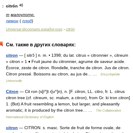
citrón
3
m
малоупотр.
лимон
(
плод
)
Universal diccionario español-ruso
citrón
>
См. также в других словарях:
citron
— [ sitrɔ̃ ] n. m. • 1398; du lat. citrus « citronnier », citreum
« citron » 1 ♦ Fruit jaune du citronnier, agrume de saveur acide.
Écorce, zeste de citron. Rondelle, tranche de citron. Jus de citron.
Citron pressé. Boissons au citron, au jus de… …
Encyclopédie
Universelle
Citron
— Cit ron (s[i^]t r[u^]n), n. [F. citron, LL. citro, fr. L. citrus
citron tree (cf. citreum, sc. malum, a citron), from Gr. ki tron citron]
1. (Bot) A fruit resembling a lemon, but larger, and pleasantly
aromatic; it is produced by the citron tree… …
The Collaborative
International Dictionary of English
citron
— CITRON. s. masc. Sorte de fruit de forme ovale, de