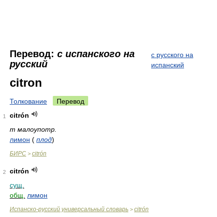
Перевод:
с испанского на
с русского на
русский
испанский
citron
Толкование
Перевод
citrón
1
m малоупотр.
лимон
(
плод
)
БИРС
citrón
>
citrón
2
сущ.
общ.
лимон
Испанско-русский универсальный словарь
citrón
>