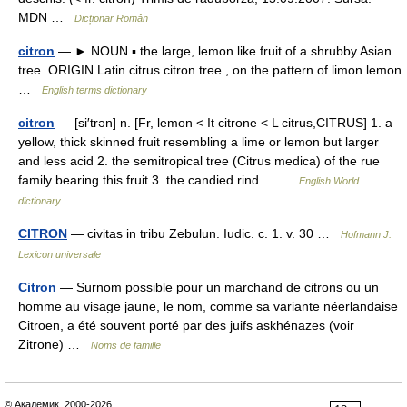
MDN …
Dicționar Român
citron
— ► NOUN ▪ the large, lemon like fruit of a shrubby Asian
tree. ORIGIN Latin citrus citron tree , on the pattern of limon lemon
…
English terms dictionary
citron
— [si′trən] n. [Fr, lemon < It citrone < L citrus,CITRUS] 1. a
yellow, thick skinned fruit resembling a lime or lemon but larger
and less acid 2. the semitropical tree (Citrus medica) of the rue
family bearing this fruit 3. the candied rind… …
English World
dictionary
CITRON
— civitas in tribu Zebulun. Iudic. c. 1. v. 30 …
Hofmann J.
Lexicon universale
Citron
— Surnom possible pour un marchand de citrons ou un
homme au visage jaune, le nom, comme sa variante néerlandaise
Citroen, a été souvent porté par des juifs askhénazes (voir
Zitrone) …
Noms de famille
© Академик, 2000-2026