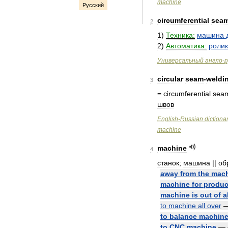
machine
Русский
circumferential
sea
2
1
)
Техника:
машина
2
)
Автоматика:
роли
Универсальный
англо
-
р
circular
seam
-
weldi
3
=
circumferential
sea
швов
English
-
Russian
dictiona
machine
machine
4
станок
;
машина
||
об
away
from
the
mac
machine
for
produc
machine
is
out
of
a
to
machine
all
over
to
balance
machin
to
CNC
machine
—