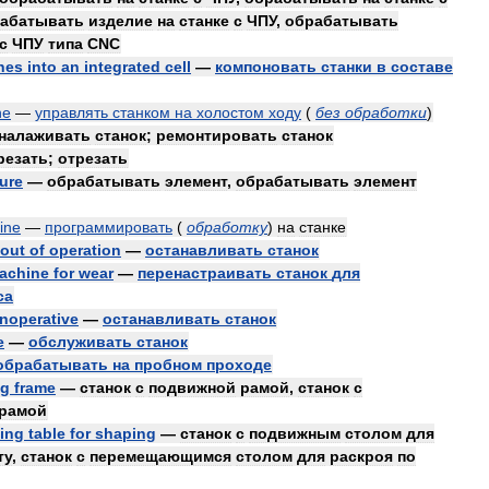
абатывать
изделие
на
станке
с
ЧПУ
,
обрабатывать
с
ЧПУ
типа
CNC
nes
into
an
integrated
cell
—
компоновать
станки
в
составе
ne
—
управлять
станком
на
холостом
ходу
(
без
обработки
)
налаживать
станок
;
ремонтировать
станок
резать
;
отрезать
ture
—
обрабатывать
элемент
,
обрабатывать
элемент
ine
—
программировать
(
обработку
)
на
станке
out
of
operation
—
останавливать
станок
achine
for
wear
—
перенастраивать
станок
для
са
inoperative
—
останавливать
станок
e
—
обслуживать
станок
обрабатывать
на
пробном
проходе
ng
frame
—
станок
с
подвижной
рамой
,
станок
с
рамой
ling
table
for
shaping
—
станок
с
подвижным
столом
для
ту
,
станок
с
перемещающимся
столом
для
раскроя
по