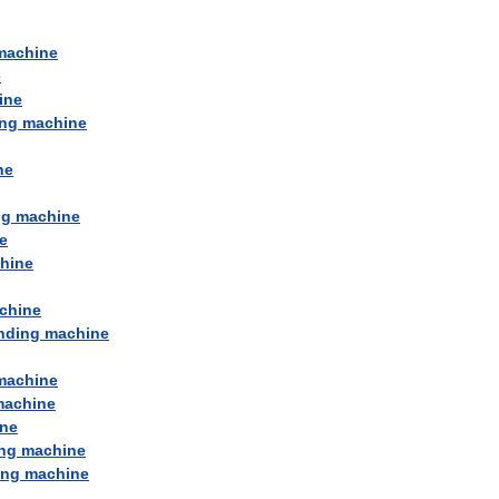
machine
e
ine
ing
machine
ne
ng
machine
e
hine
chine
nding
machine
machine
machine
ne
ng
machine
ing
machine