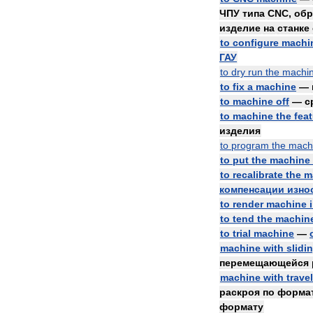
ЧПУ
типа
CNC
,
обр
изделие
на
станке
to
configure
machi
ГАУ
to
dry
run
the
machi
to
fix
a
machine
—
to
machine
off
—
с
to
machine
the
fea
изделия
to
program
the
mach
to
put
the
machine
to
recalibrate
the
m
компенсации
изно
to
render
machine
to
tend
the
machin
to
trial
machine
—
machine
with
slidi
перемещающейся
machine
with
trave
раскроя
по
форма
формату