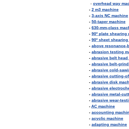
-
overhead
way
mac
-
2
m3
machine
-
3
-
axis
NC
machine
-
50
-
taper
machine
-
630
-
mm
-
class
mac
-
90º
plate
shearing
-
90º
sheet
shearing
-
above
resonance
-
-
abrasion
testing
m
-
abrasive
belt
head
-
abrasive
belt
-
grind
-
abrasive
cold
-
sawi
-
abrasive
cutting
-
of
-
abrasive
disk
mach
-
abrasive
electroch
-
abrasive
metal
-
cut
-
abrasive
wear
-
test
-
AC
machine
-
accounting
machi
-
acyclic
machine
-
adapting
machine