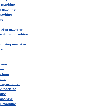
g
machine
g
machine
machine
ne
pping
machine
ce
-
driven
machine
turning
machine
ne
hine
ine
chine
hine
ing
machine
y
machine
hine
machine
g
machine