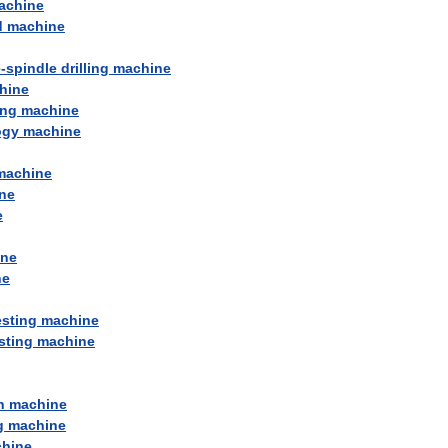
achine
d
machine
e
-
spindle
drilling
machine
hine
ing
machine
ogy
machine
machine
ne
e
ine
ne
esting
machine
sting
machine
n
machine
g
machine
hine