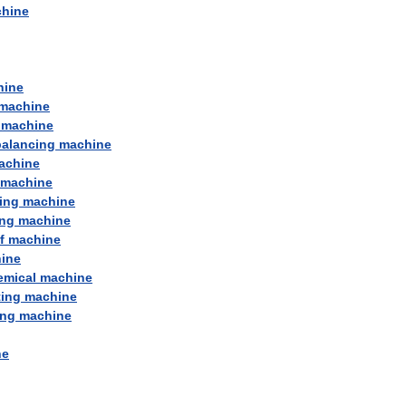
hine
hine
machine
machine
balancing
machine
achine
machine
ing
machine
ng
machine
f
machine
ine
emical
machine
ting
machine
ing
machine
ne