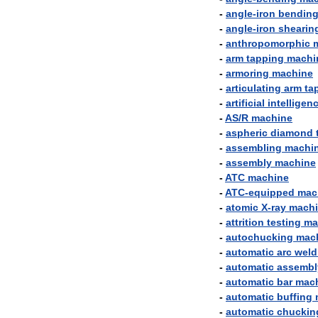
-
angle
-
iron
bendin
-
angle
-
iron
shearin
-
anthropomorphic
-
arm
tapping
machi
-
armoring
machine
-
articulating
arm
ta
-
artificial
intelligen
-
AS
/
R
machine
-
aspheric
diamond
-
assembling
machi
-
assembly
machine
-
ATC
machine
-
ATC
-
equipped
mac
-
atomic
X
-
ray
mach
-
attrition
testing
ma
-
autochucking
mac
-
automatic
arc
weld
-
automatic
assembl
-
automatic
bar
mac
-
automatic
buffing
-
automatic
chuckin