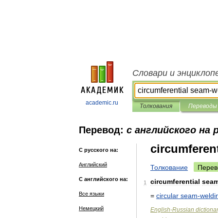
Словари и энциклоп
academic.ru
Толкования
Переводы
Перевод:
с английского на 
circumferen
С русского на:
Английский
Толкование
Перев
С английского на:
circumferential
sea
1
Все языки
=
circular
seam
-
weldi
Немецкий
English
-
Russian
dictiona