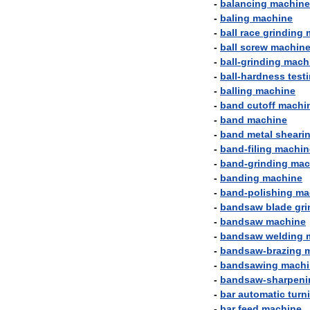
-
balancing
machine
-
baling
machine
-
ball
race
grinding
-
ball
screw
machin
-
ball
-
grinding
mach
-
ball
-
hardness
test
-
balling
machine
-
band
cutoff
machi
-
band
machine
-
band
metal
sheari
-
band
-
filing
machin
-
band
-
grinding
mac
-
banding
machine
-
band
-
polishing
ma
-
bandsaw
blade
gri
-
bandsaw
machine
-
bandsaw
welding
-
bandsaw
-
brazing
-
bandsawing
machi
-
bandsaw
-
sharpeni
-
bar
automatic
turn
-
bar
feed
machine