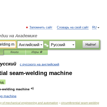
Запомнить сайт
Словарь на свой сайт
RU
едии на Академике
Найти!
Книги
Игры ⚽
русский
с русского на английский
tial seam-welding machine
од
m
-
welding
machine
ng
machine
ry
of
mechanical
engineering
and
automation
circumferential
seam
-
welding
>