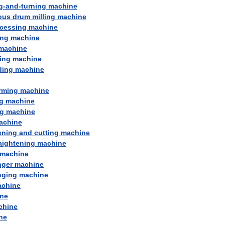
g
-
and
-
turning
machine
ous
drum
milling
machine
cessing
machine
ing
machine
machine
ing
machine
ding
machine
rming
machine
g
machine
g
machine
achine
ening
and
cutting
machine
aightening
machine
machine
nger
machine
nging
machine
chine
ne
chine
ne