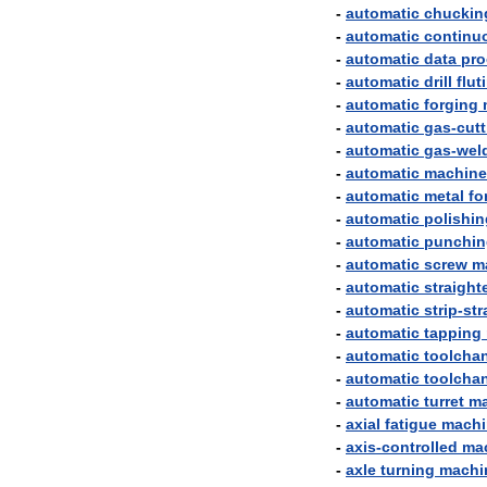
-
automatic
chuckin
-
automatic
continu
-
automatic
data
pro
-
automatic
drill
flut
-
automatic
forging
-
automatic
gas
-
cutt
-
automatic
gas
-
wel
-
automatic
machine
-
automatic
metal
fo
-
automatic
polishin
-
automatic
punchin
-
automatic
screw
m
-
automatic
straight
-
automatic
strip
-
str
-
automatic
tapping
-
automatic
toolcha
-
automatic
toolcha
-
automatic
turret
ma
-
axial
fatigue
machi
-
axis
-
controlled
ma
-
axle
turning
machi