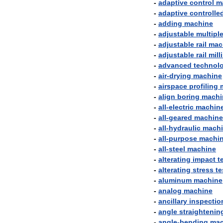
-
adaptive
control
m
-
adaptive
controlle
-
adding
machine
-
adjustable
multipl
-
adjustable
rail
mac
-
adjustable
rail
mill
-
advanced
technol
-
air
-
drying
machine
-
airspace
profiling
-
align
boring
machi
-
all
-
electric
machin
-
all
-
geared
machine
-
all
-
hydraulic
mach
-
all
-
purpose
machi
-
all
-
steel
machine
-
alterating
impact
t
-
alterating
stress
te
-
aluminum
machine
-
analog
machine
-
ancillary
inspectio
-
angle
straightenin
-
angle
-
bending
mac