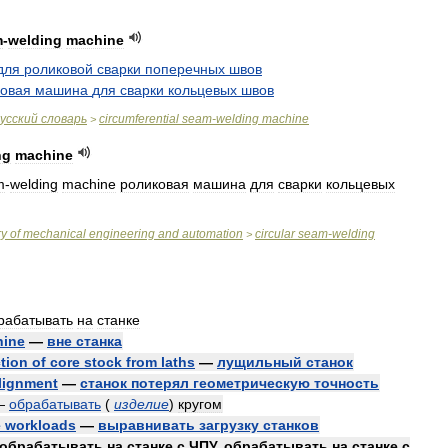
m
-
welding
machine
для
роликовой
сварки
поперечных
швов
ковая
машина
для
сварки
кольцевых
швов
усский
словарь
circumferential
seam
-
welding
machine
>
ng
machine
m
-
welding
machine
роликовая
машина
для
сварки
кольцевых
ry
of
mechanical
engineering
and
automation
circular
seam
-
welding
>
рабатывать
на
станке
hine
—
вне
станка
tion
of
core
stock
from
laths
—
лущильный
станок
lignment
—
станок
потерял
геометрическую
точность
—
обрабатывать
(
изделие
)
кругом
e
workloads
—
выравнивать
загрузку
станков
обрабатывать
на
станке
с
ЧПУ
,
обрабатывать
на
станке
с