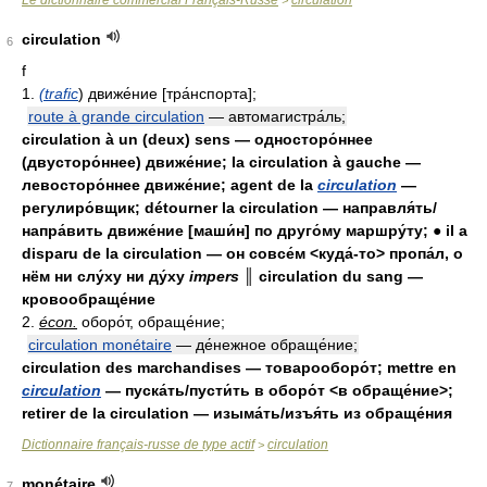
Le dictionnaire commercial Français-Russe
circulation
>
circulation
6
f
1.
(trafic
) движе́ние [тра́нспорта];
route à grande circulation
— автомагистра́ль;
circulation à un (deux) sens — односторо́ннее
(двусторо́ннее) движе́ние; la circulation à gauche —
левосторо́ннее движе́ние; agent de la
circulation
—
регулиро́вщик; détourner la circulation — направля́ть/
напра́вить движе́ние [маши́н] по друго́му маршру́ту; ● il a
disparu de la circulation — он совсе́м <куда́-то> пропа́л, о
нём ни слу́ху ни ду́ху
impers ║
circulation du sang —
кровообраще́ние
2.
écon.
оборо́т, обраще́ние;
circulation monétaire
— де́нежное обраще́ние;
circulation des marchandises — товарооборо́т; mettre en
circulation
— пуска́ть/пусти́ть в оборо́т <в обраще́ние>;
retirer de la circulation — изыма́ть/изъя́ть из обраще́ния
Dictionnaire français-russe de type actif
circulation
>
monétaire
7