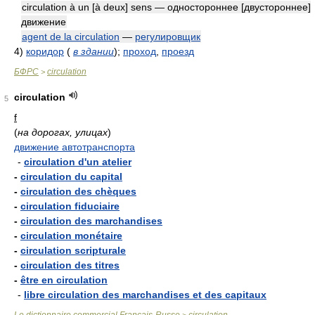
circulation à un [à deux] sens — одностороннее [двустороннее]
движение
agent de la circulation
—
регулировщик
4)
коридор
(
в здании
)
;
проход
,
проезд
БФРС
circulation
>
circulation
5
f
(
на дорогах, улицах
)
движение автотранспорта
-
circulation d'un atelier
-
circulation du capital
-
circulation des chèques
-
circulation fiduciaire
-
circulation des marchandises
-
circulation monétaire
-
circulation scripturale
-
circulation des titres
-
être en circulation
-
libre circulation des marchandises et des capitaux