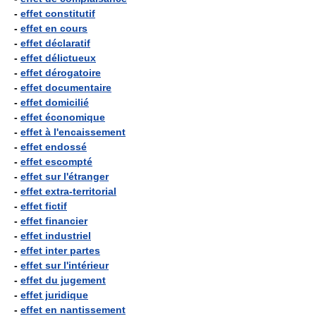
-
effet constitutif
-
effet en cours
-
effet déclaratif
-
effet délictueux
-
effet dérogatoire
-
effet documentaire
-
effet domicilié
-
effet économique
-
effet à l'encaissement
-
effet endossé
-
effet escompté
-
effet sur l'étranger
-
effet extra-territorial
-
effet fictif
-
effet financier
-
effet industriel
-
effet inter partes
-
effet sur l'intérieur
-
effet du jugement
-
effet juridique
-
effet en nantissement