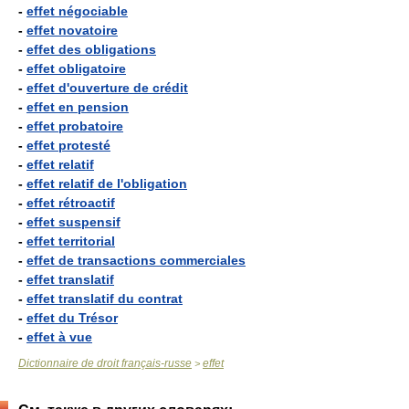
-
effet négociable
-
effet novatoire
-
effet des obligations
-
effet obligatoire
-
effet d'ouverture de crédit
-
effet en pension
-
effet probatoire
-
effet protesté
-
effet relatif
-
effet relatif de l'obligation
-
effet rétroactif
-
effet suspensif
-
effet territorial
-
effet de transactions commerciales
-
effet translatif
-
effet translatif du contrat
-
effet du Trésor
-
effet à vue
Dictionnaire de droit français-russe
effet
>