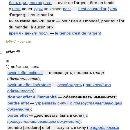
быть при деньгах
разг.
— avoir de l'argent; être en fonds
у
него
денег
куры
не клюют
разг.
—
il est cousu d'or
(
или
d'argent); il roule sur l'or
ни за какие деньги! разг. — pour rien au monde!, pour tout l'or
du monde!; à aucun prix!
время - деньги
посл.
—
le temps c'est de l'argent
БФРС
деньги
>
effet
14
m
1)
действие; сила
avoir l'effet extinctif
— прекращать, погашать
(
напр.
обязательство
)
;
avoir un effet libératoire
—
освобождать
(
от какой-то
обязанности
)
;
donner effet à l'immunité
— обеспечивать иммунитет;
perdre effet
—
утрачивать силу
(
о правоустанавливающем
документе
)
;
porter effet
— действовать, быть в силе
(
о
правоустанавливающем документе
)
;
prendre [produire] effet — вступать в силу
(
о юридическом