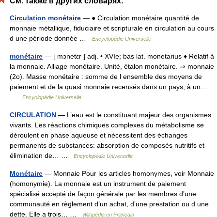
См. также в других словарях:
Circulation monétaire
— ● Circulation monétaire quantité de
monnaie métallique, fiduciaire et scripturale en circulation au cours
d une période donnée …
Encyclopédie Universelle
monétaire
— [ mɔnetɛr ] adj. • XVIe; bas lat. monetarius ♦ Relatif à
la monnaie. Alliage monétaire. Unité, étalon monétaire. ⇒ monnaie
(2o). Masse monétaire : somme de l ensemble des moyens de
paiement et de la quasi monnaie recensés dans un pays, à un…
…
Encyclopédie Universelle
CIRCULATION
— L’eau est le constituant majeur des organismes
vivants. Les réactions chimiques complexes du métabolisme se
déroulent en phase aqueuse et nécessitent des échanges
permanents de substances: absorption de composés nutritifs et
élimination de… …
Encyclopédie Universelle
Monétaire
— Monnaie Pour les articles homonymes, voir Monnaie
(homonymie). La monnaie est un instrument de paiement
spécialisé accepté de façon générale par les membres d’une
communauté en règlement d’un achat, d’une prestation ou d une
dette. Elle a trois… …
Wikipédia en Français