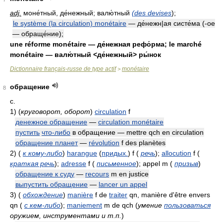
adj.
моне́тный, де́нежный; валю́тный
(des devises
);
le système (la circulation) monétaire
— де́нежн|ая систе́ма (-oe
— обраще́ние);
une réforme monétaire — де́нежная рефо́рма; le marché
monétaire — валю́тный <де́нежный> ры́нок
Dictionnaire français-russe de type actif
monétaire
>
обращение
8
с.
1)
(
круговорот, оборот
)
circulation
f
денежное обращение
—
circulation monétaire
пустить
что-либо
в обращение — mettre qch en circulation
обращение планет
—
révolution
f des planètes
2)
(
к кому-либо
)
harangue
(
придых.
)
f
(
речь
)
;
allocution
f
(
краткая речь
)
;
adresse
f
(
письменное
)
; appel m
(
призыв
)
обращение к суду
—
recours
m en justice
выпустить обращение
—
lancer un appel
3)
(
обхождение
)
manière
f de
traiter
qn, manière d'être envers
qn
(
с кем-либо
)
;
maniement
m de qch
(
умение
пользоваться
оружием, инструментами и т.п.
)