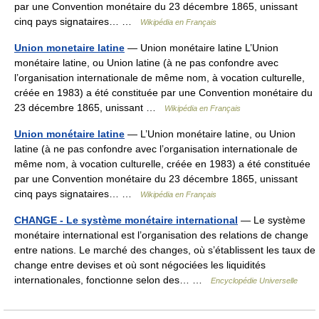
par une Convention monétaire du 23 décembre 1865, unissant
cinq pays signataires… …
Wikipédia en Français
Union monetaire latine
— Union monétaire latine L’Union
monétaire latine, ou Union latine (à ne pas confondre avec
l’organisation internationale de même nom, à vocation culturelle,
créée en 1983) a été constituée par une Convention monétaire du
23 décembre 1865, unissant …
Wikipédia en Français
Union monétaire latine
— L’Union monétaire latine, ou Union
latine (à ne pas confondre avec l’organisation internationale de
même nom, à vocation culturelle, créée en 1983) a été constituée
par une Convention monétaire du 23 décembre 1865, unissant
cinq pays signataires… …
Wikipédia en Français
CHANGE - Le système monétaire international
— Le système
monétaire international est l’organisation des relations de change
entre nations. Le marché des changes, où s’établissent les taux de
change entre devises et où sont négociées les liquidités
internationales, fonctionne selon des… …
Encyclopédie Universelle