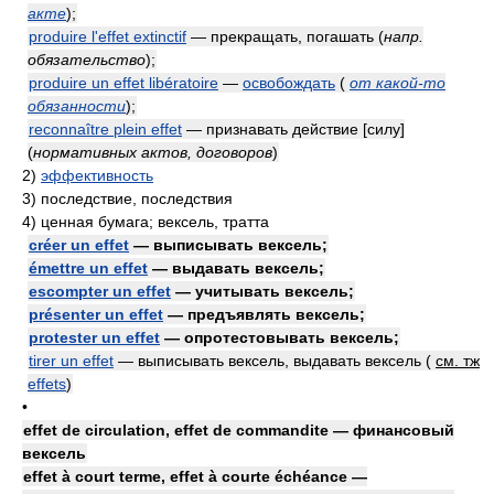
акте
)
;
produire l'effet extinctif
— прекращать, погашать
(
напр.
обязательство
)
;
produire un effet libératoire
—
освобождать
(
от какой-то
обязанности
)
;
reconnaître plein effet
— признавать действие [силу]
(
нормативных актов, договоров
)
2)
эффективность
3)
последствие, последствия
4)
ценная бумага; вексель, тратта
créer un effet
— выписывать вексель;
émettre un effet
— выдавать вексель;
escompter un effet
— учитывать вексель;
présenter un effet
— предъявлять вексель;
protester un effet
— опротестовывать вексель;
tirer un effet
— выписывать вексель, выдавать вексель (
см. тж
effets
)
•
effet de circulation, effet de commandite — финансовый
вексель
effet à court terme, effet à courte échéance —