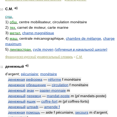
C.M.
10
сущ.
1)
общ.
centre mobilisateur, circulation monétaire
2)
тех.
carnet de moteur, carte marine
3)
метал.
champ magnétique
4)
маш.
centrale mécanographique,
chambre de mélange
,
charge
maximum
5)
лингвостран.
cycle moyen
(обучения в начальной школе)
Французско-русский универсальный словарь
C.M.
>
денежный
11
d'argent;
pécuniaire
;
monétaire
денежная
реформа
—
réforme
f monétaire
денежное
обращение
—
circulation
f monétaire
денежный
знак
—
papier-monnaie
m
денежный
перевод
—
mandat-poste
m
(
pl
mandats-poste)
денежный
ящик
—
coffre-fort
m
(
pl
coffres-forts)
денежный
штраф
—
amende f
денежная
помощь
— aide f pécuniaire,
secours
m d'argent,