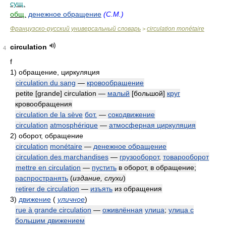
сущ.
общ.
денежное обращение
(C.M.)
Французско-русский универсальный словарь
circulation monétaire
>
circulation
4
f
1)
обращение, циркуляция
circulation du sang
—
кровообращение
petite [grande] circulation —
малый
[большой]
круг
кровообращения
circulation de la sève
бот.
—
сокодвижение
circulation
atmosphérique
—
атмосферная циркуляция
2)
оборот, обращение
circulation
monétaire
—
денежное обращение
circulation des marchandises
—
грузооборот
,
товарооборот
mettre en circulation
—
пустить
в оборот, в обращение;
распространять
(
издание, слухи
)
retirer de circulation
—
изъять
из обращения
3)
движение
(
уличное
)
rue à grande circulation
—
оживлённая
улица
;
улица с
большим движением