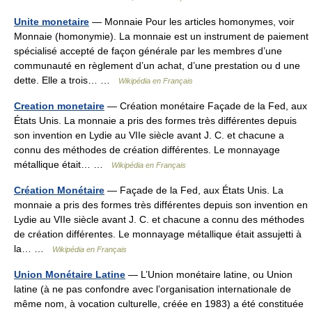
Unite monetaire
— Monnaie Pour les articles homonymes, voir
Monnaie (homonymie). La monnaie est un instrument de paiement
spécialisé accepté de façon générale par les membres d’une
communauté en règlement d’un achat, d’une prestation ou d une
dette. Elle a trois… …
Wikipédia en Français
Creation monetaire
— Création monétaire Façade de la Fed, aux
États Unis. La monnaie a pris des formes très différentes depuis
son invention en Lydie au VIIe siècle avant J. C. et chacune a
connu des méthodes de création différentes. Le monnayage
métallique était… …
Wikipédia en Français
Création Monétaire
— Façade de la Fed, aux États Unis. La
monnaie a pris des formes très différentes depuis son invention en
Lydie au VIIe siècle avant J. C. et chacune a connu des méthodes
de création différentes. Le monnayage métallique était assujetti à
la… …
Wikipédia en Français
Union Monétaire Latine
— L’Union monétaire latine, ou Union
latine (à ne pas confondre avec l’organisation internationale de
même nom, à vocation culturelle, créée en 1983) a été constituée