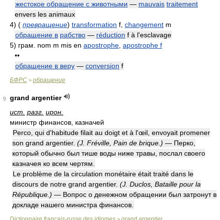
жестокое обращение с животными
—
mauvais
traitement
envers les animaux
4)
(
превращение
)
transformation
f,
changement
m
обращение в
рабство
—
réduction
f à l'esclavage
5)
грам. nom m mis en
apostrophe
,
apostrophe f
••
обращение в веру
—
conversion
f
БФРС
обращение
>
grand argentier
9
ист.
разг.
ирон.
министр финансов, казначей
Perco, qui d'habitude filait au doigt et à l'œil, envoyait promener
son grand argentier.
(J. Fréville, Pain de brique.)
— Перко,
который обычно был тише воды ниже травы, послал своего
казначея ко всем чертям.
Le problème de la circulation monétaire était traité dans le
discours de notre grand argentier.
(J. Duclos, Bataille pour la
République.)
— Вопрос о денежном обращении был затронут в
докладе нашего министра финансов.
Dictionnaire français-russe des idiomes
grand argentier
>