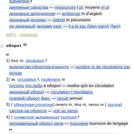
subvention
f
денежные средства
—
ressources
f pl
, moyens
m pl
денежные затруднения
—
embarras
m d'argent
денежный
интерес
—
intérêt
m pécuniaire
он денежный
человек
разг.
—
il a le sac (bien garni)
(fam)
БФРС
денежный
>
оборот
12
м.
1)
tour m,
révolution
f
количество оборотов в минуту
—
nombre m de révolutions par
minute
2)
эк.
circulation
f,
roulement
m
пустить
что-либо
в оборот — mettre qch en circulation
денежный оборот
—
circulation f monétaire
годовой оборот
фин.
—
circuit
annuel
3)
(
обратная сторона
)
revers m, dos m, verso m
(
листа
)
смотри на обороте
—
voir au verso
4)
(
словесное выражение
)
tournure
f
неправильный оборот речи
—
mauvaise
tournure de langage
••