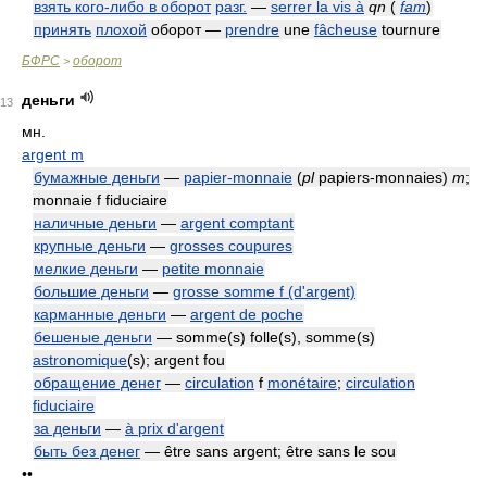
взять кого-либо в оборот
разг.
—
serrer la vis à
qn
(
fam
)
принять
плохой
оборот —
prendre
une
fâcheuse
tournure
БФРС
оборот
>
деньги
13
мн.
argent m
бумажные деньги
—
papier-monnaie
(
pl
papiers-monnaies)
m
;
monnaie f fiduciaire
наличные деньги
—
argent comptant
крупные деньги
—
grosses coupures
мелкие деньги
—
petite monnaie
большие деньги
—
grosse somme f (d'argent)
карманные деньги
—
argent de poche
бешеные деньги
— somme(s) folle(s), somme(s)
astronomique
(s); argent fou
обращение денег
—
circulation
f
monétaire
;
circulation
fiduciaire
за деньги
—
à prix d'argent
быть без денег
— être sans argent; être sans le sou
••