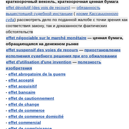
краткосрочный вексель, краткосрочная ценная бумага
effet dévolutif (des vois de recours)
—
обязанность
вышестоящей судебной инстанции
(
кроме Кассационного
суда
)
рассмотреть дело по поданной жалобе с точки зрения как
соответствия закону, так и доказанности фактических
обстоятельств
effet négociable sur le marché monétaire
— ценная бумага,
обращающаяся на денежном рынке
effet suspensif des voies de recours
—
приостановление
исполнения судебного решения при его обжаловании
effet d'utilisation d'une invention
—
полезность
изобретения
-
effet abrogatoire de la guerre
-
effet accepté
-
effet acquisitif
-
effet bancaire
-
effet de cautionnement
-
effet de change
-
effet de commerce
-
effet de commerce domicilié
-
effet commercial
-
effet de complaisance