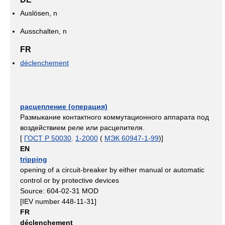
Auslösen, n
Ausschalten, n
FR
déclenchement
расцепление (операция)
Размыкание контактного коммутационного аппарата под
воздействием реле или расцепителя.
[
ГОСТ Р 50030
.
1-2000
(
МЭК 60947-1-99
)]
EN
tripping
opening of a circuit-breaker by either manual or automatic
control or by protective devices
Source: 604-02-31 MOD
[IEV number 448-11-31]
FR
déclenchement