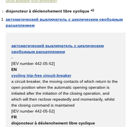
circuit auxiliaire (d'un disjoncteur)
disjoncteur à déclenchement libre cyclique
3
автоматический выключатель с циклическим свободным
расцеплением
автоматический выключатель с циклическим
свободным расцеплением
-
[IEV number 442-05-52]
EN
cycling trip-free circuit-breaker
a circuit-breaker, the moving contacts of which return to the
open position when the automatic opening operation is
initiated after the initiation of the closing operation, and
which will then reclose repeatedly and momentarily, whilst
the closing command is maintained
[IEV number 442-05-52]
FR
disjoncteur à déclenchement libre cyclique