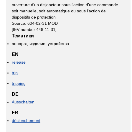
ouverture d'un disjoncteur sous l'action d'une commande
soit manuelle, soit automatique ou sous l'action de
dispositifs de protection
Source: 604-02-31 MOD
[IEV number 448-11-31]
Тематики
аппарат, изделие, устройство...
EN
release
trip
tripping
DE
Ausschalten
FR
déclenchement