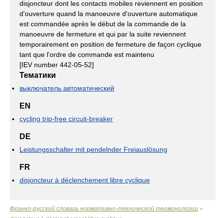
disjoncteur dont les contacts mobiles reviennent en position
d'ouverture quand la manoeuvre d'ouverture automatique
est commandée après le début de la commande de la
manoeuvre de fermeture et qui par la suite reviennent
temporairement en position de fermeture de façon cyclique
tant que l'ordre de commande est maintenu
[IEV number 442-05-52]
Тематики
выключатель автоматический
EN
cycling trip-free circuit-breaker
DE
Leistungsschalter mit pendelnder Freiauslösung
FR
disjoncteur à déclenchement libre cyclique
Франко-русский словарь нормативно-технической терминологии
>