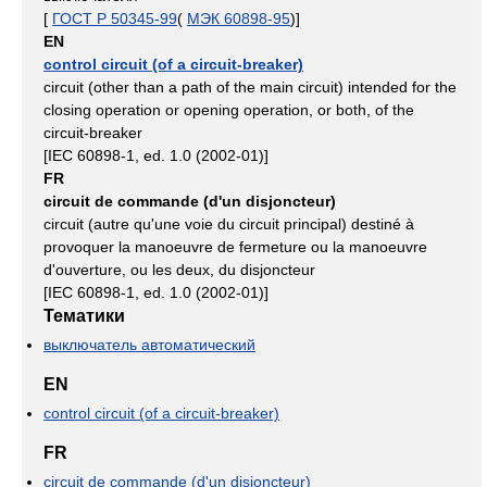
[
ГОСТ Р 50345-99
(
МЭК 60898-95
)]
EN
control circuit (of a circuit-breaker)
circuit (other than a path of the main circuit) intended for the
closing operation or opening operation, or both, of the
circuit-breaker
[IEC 60898-1, ed. 1.0 (2002-01)]
FR
circuit de commande (d'un disjoncteur)
circuit (autre qu'une voie du circuit principal) destiné à
provoquer la manoeuvre de fermeture ou la manoeuvre
d'ouverture, ou les deux, du disjoncteur
[IEC 60898-1, ed. 1.0 (2002-01)]
Тематики
выключатель автоматический
EN
control circuit (of a circuit-breaker)
FR
circuit de commande (d'un disjoncteur)