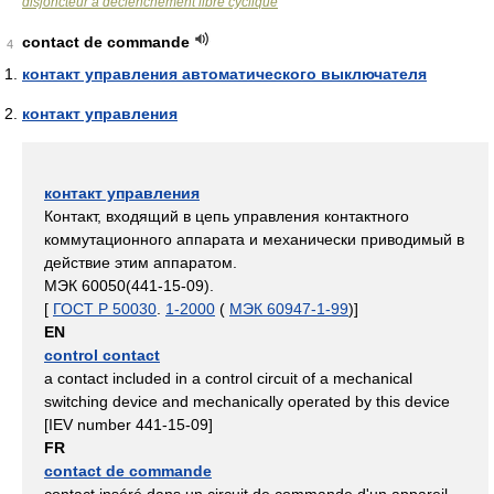
disjoncteur à déclenchement libre cyclique
contact de commande
4
контакт управления автоматического выключателя
контакт управления
контакт управления
Контакт, входящий в цепь управления контактного
коммутационного аппарата и механически приводимый в
действие этим аппаратом.
МЭК 60050(441-15-09).
[
ГОСТ Р 50030
.
1-2000
(
МЭК 60947-1-99
)]
EN
control contact
a contact included in a control circuit of a mechanical
switching device and mechanically operated by this device
[IEV number 441-15-09]
FR
contact de commande
contact inséré dans un circuit de commande d'un appareil