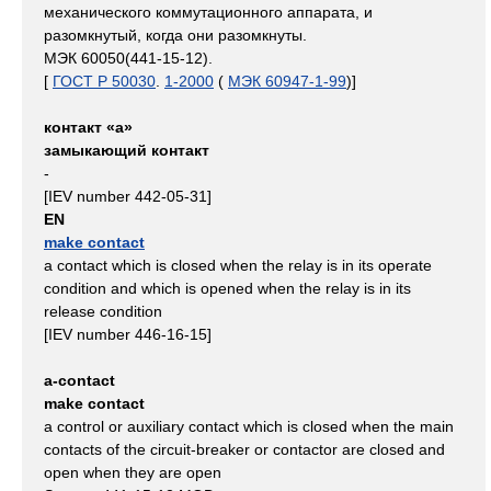
механического коммутационного аппарата, и
разомкнутый, когда они разомкнуты.
МЭК 60050(441-15-12).
[
ГОСТ Р 50030
.
1-2000
(
МЭК 60947-1-99
)]
контакт «а»
замыкающий контакт
-
[IEV number 442-05-31]
EN
make contact
a contact which is closed when the relay is in its operate
condition and which is opened when the relay is in its
release condition
[IEV number 446-16-15]
a-contact
make contact
a control or auxiliary contact which is closed when the main
contacts of the circuit‑breaker or contactor are closed and
open when they are open