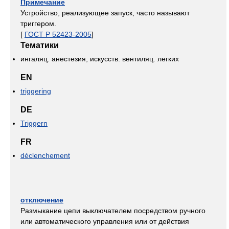
Примечание
Устройство, реализующее запуск, часто называют
триггером.
[
ГОСТ Р 52423-2005
]
Тематики
ингаляц. анестезия, искусств. вентиляц. легких
EN
triggering
DE
Triggern
FR
déclenchement
отключение
Размыкание цепи выключателем посредством ручного
или автоматического управления или от действия