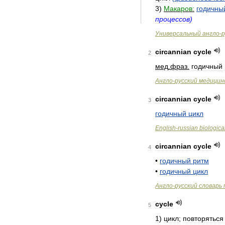
3
)
Макаров:
годичны
процессов
)
Универсальный
англо
-
р
circannian
cycle
2
мед
.
фраз
.
годичный
Англо
-
русский
медицин
circannian
cycle
3
годичный
цикл
English
-
russian
biologica
circannian
cycle
4
•
годичный
ритм
•
годичный
цикл
Англо
-
русский
словарь
cycle
5
1
)
цикл
;
повторяться