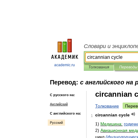
Словари и энциклоп
academic.ru
Толкования
Переводы
Перевод:
с английского на 
circannian 
С русского на:
Английский
Толкование
Перев
С английского на:
circannian
cycle
1
Русский
1
)
Медицина:
годич
2
)
Авиационная
мед
цикл
(
физиологичес