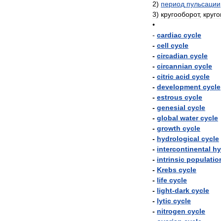
2
)
период
пульсации
3
)
кругооборот
,
круго
•
-
cardiac
cycle
-
cell
cycle
-
circadian
cycle
-
circannian
cycle
-
citric
acid
cycle
-
development
cycle
-
estrous
cycle
-
genesial
cycle
-
global
water
cycle
-
growth
cycle
-
hydrological
cycle
-
intercontinental
hy
-
intrinsic
populatio
-
Krebs
cycle
-
life
cycle
-
light
-
dark
cycle
-
lytic
cycle
-
nitrogen
cycle