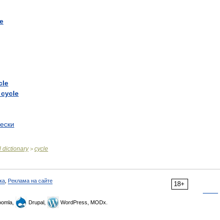
e
cle
cycle
ески
l
dictionary
cycle
>
ка
,
Реклама на сайте
18+
omla,
Drupal,
WordPress, MODx.