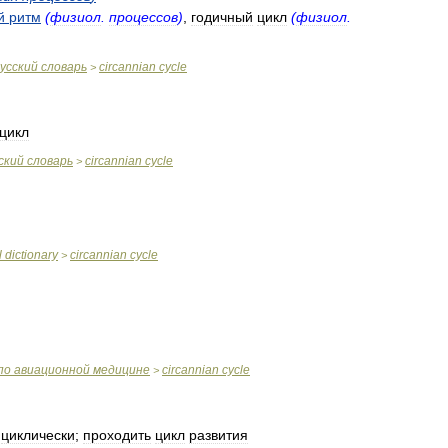
й
ритм
(
физиол
.
процессов
)
,
годичный
цикл
(
физиол
.
усский
словарь
circannian
cycle
>
цикл
ский
словарь
circannian
cycle
>
l
dictionary
circannian
cycle
>
по
авиационной
медицине
circannian
cycle
>
циклически
;
проходить
цикл
развития