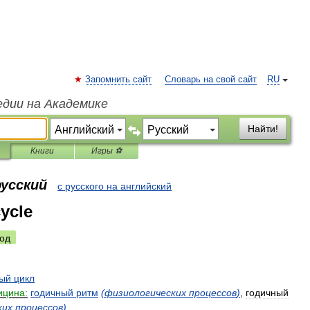
Запомнить сайт
Словарь на свой сайт
RU
едии на Академике
Найти!
Книги
Игры ⚽
русский
с русского на английский
cycle
од
ный
цикл
ицина:
годичный
ритм
(
физиологических
процессов
)
,
годичный
ких
процессов
)