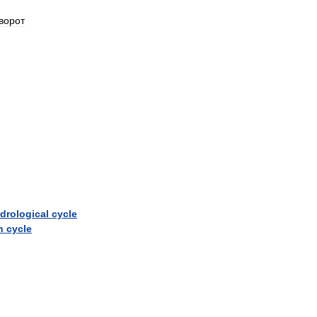
ворот
drological
cycle
n
cycle