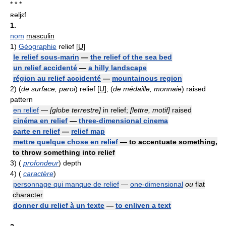
* * *
ʀəljɛf
1.
nom
masculin
1)
Géographie
relief [
U
]
le relief sous-marin
—
the relief of the sea bed
un relief accidenté
—
a hilly landscape
région au relief accidenté
—
mountainous region
2)
(
de surface, paroi
) relief [
U
]; (
de médaille, monnaie
) raised
pattern
en relief
—
[globe terrestre]
in relief;
[lettre, motif]
raised
cinéma en relief
—
three-dimensional cinema
carte en relief
—
relief map
mettre quelque chose en relief
— to accentuate something,
to throw something into relief
3)
(
profondeur
) depth
4)
(
caractère
)
personnage qui manque de relief
—
one-dimensional
ou
flat
character
donner du relief à un texte
—
to enliven a text