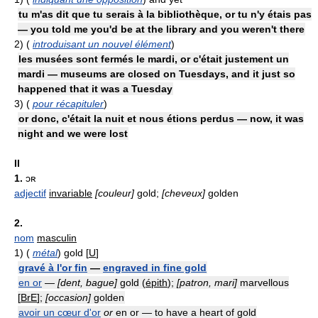
tu m'as dit que tu serais à la bibliothèque, or tu n'y étais pas
— you told me you'd be at the library and you weren't there
2)
(
introduisant un nouvel élément
)
les musées sont fermés le mardi, or c'était justement un
mardi — museums are closed on Tuesdays, and it just so
happened that it was a Tuesday
3)
(
pour récapituler
)
or donc, c'était la nuit et nous étions perdus — now, it was
night and we were lost
II
1.
ɔʀ
adjectif
invariable
[couleur]
gold;
[cheveux]
golden
2.
nom
masculin
1)
(
métal
) gold [
U
]
gravé à l'or fin
—
engraved in fine gold
en or
—
[dent, bague]
gold (
épith
);
[patron, mari]
marvellous
[
BrE
];
[occasion]
golden
avoir un cœur d'or
or
en or — to have a heart of gold