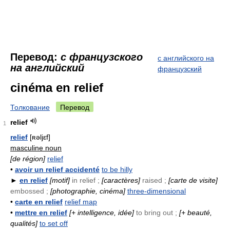
Перевод:
с французского
с английского на
на английский
французский
cinéma en relief
Толкование
Перевод
relief
1
relief
[ʀəljεf]
masculine noun
[de région]
relief
•
avoir un relief accidenté
to be hilly
►
en relief
[motif]
in relief ;
[caractères]
raised ;
[carte de visite]
embossed ;
[photographie, cinéma]
three-dimensional
•
carte en relief
relief map
•
mettre en relief
[+ intelligence, idée]
to bring out ;
[+ beauté,
qualités]
to set off