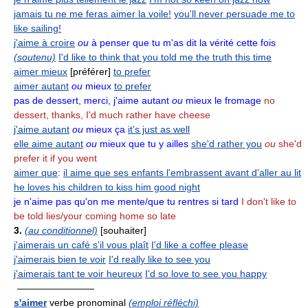
jamais tu ne me feras aimer la voile!
you'll never persuade me to
like sailing!
j'aime à croire
ou
à penser que tu m'as dit la vérité cette fois
(soutenu)
I'd like to think that you told me the truth this time
aimer mieux
[préférer]
to prefer
aimer autant
ou
mieux
to prefer
pas de dessert, merci, j'aime autant
ou
mieux le fromage
no
dessert, thanks, I'd much rather have cheese
j'aime autant
ou
mieux ça
it's just as well
elle aime autant
ou
mieux que tu y ailles
she'd rather you
ou
she'd
prefer it if you went
aimer que
:
il aime que ses enfants l'embrassent avant d'aller au lit
he loves his children to kiss him good night
je n'aime pas qu'on me mente/que tu rentres si tard
I don't like to
be told lies/your coming home so late
3.
(au conditionnel)
[souhaiter]
j'aimerais un café s'il vous plaît
I'd like a coffee please
j'aimerais bien te voir
I'd really like to see you
j'aimerais tant te voir heureux
I'd so love to see you happy
————————
s'aimer
verbe pronominal
(emploi réfléchi)