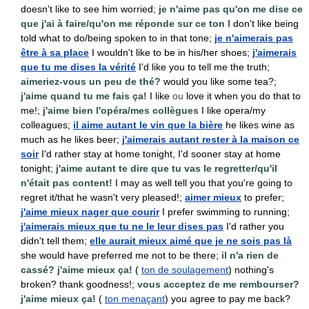
doesn't like to see him worried;
je n'aime pas qu'on me dise ce
que j'ai à faire/qu'on me réponde sur ce ton
I don't like being
told what to do/being spoken to in that tone;
je n'aimerais pas
être à sa place
I wouldn't like to be in his/her shoes;
j'aimerais
que tu me dises la vérité
I'd like you to tell me the truth;
aimeriez-vous un peu de thé?
would you like some tea?;
j'aime quand tu me fais ça!
I like
ou
love it when you do that to
me!;
j'aime bien l'opéra/mes collègues
I like opera/my
colleagues;
il aime autant le vin que la bière
he likes wine as
much as he likes beer;
j'aimerais autant rester à la maison ce
soir
I'd rather stay at home tonight, I'd sooner stay at home
tonight;
j'aime autant te dire que tu vas le regretter/qu'il
n'était pas content!
I may as well tell you that you're going to
regret it/that he wasn't very pleased!;
aimer mieux
to prefer;
j'aime mieux nager que courir
I prefer swimming to running;
j'aimerais mieux que tu ne le leur dises pas
I'd rather you
didn't tell them;
elle aurait mieux aimé que je ne sois pas là
she would have preferred me not to be there;
il n'a rien de
cassé? j'aime mieux ça!
(
ton de soulagement
) nothing's
broken? thank goodness!;
vous acceptez de me rembourser?
j'aime mieux ça!
(
ton menaçant
) you agree to pay me back?