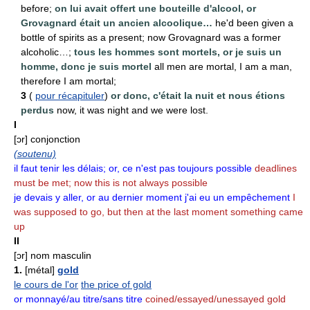
before;
on lui avait offert une bouteille d'alcool, or
Grovagnard était un ancien alcoolique…
he'd been given a
bottle of spirits as a present; now Grovagnard was a former
alcoholic…;
tous les hommes sont mortels, or je suis un
homme, donc je suis mortel
all men are mortal, I am a man,
therefore I am mortal;
3
(
pour récapituler
)
or donc, c'était la nuit et nous étions
perdus
now, it was night and we were lost.
I
[ɔr] conjonction
(soutenu)
il faut tenir les délais; or, ce n'est pas toujours possible
deadlines
must be met; now this is not always possible
je devais y aller, or au dernier moment j'ai eu un empêchement
I
was supposed to go, but then at the last moment something came
up
II
[ɔr] nom masculin
1.
[métal]
gold
le cours de l'or
the price of gold
or monnayé/au titre/sans titre
coined/essayed/unessayed gold