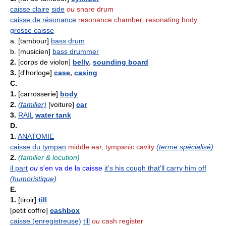
caisse claire
side
ou
snare drum
caisse de résonance
resonance chamber, resonating body
grosse caisse
a. [tambour]
bass drum
b. [musicien]
bass drummer
2.
[corps de violon]
belly
,
sounding board
3.
[d'horloge]
case
,
casing
C.
1.
[carrosserie]
body
2.
(familier)
[voiture]
car
3.
RAIL
water tank
D.
1.
ANATOMIE
caisse du tympan
middle ear, tympanic cavity
(terme spécialisé)
2.
(familier & locution)
il part
ou
s'en va de la caisse
it's his cough that'll carry him off
(humoristique)
E.
1.
[tiroir]
till
[petit coffre]
cashbox
caisse (enregistreuse)
till
ou
cash register