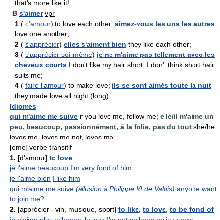
that's more like it!
B
s'aimer
vpr
1
(
d'amour
) to love each other;
aimez-vous les uns les autres
love one another;
2
(
s'apprécier
)
elles s'aiment bien
they like each other;
3
(
s'apprécier soi-même
)
je ne m'aime pas tellement avec les
cheveux courts
I don't like my hair short, I don't think short hair
suits me;
4
(
faire l'amour
) to make love;
ils se sont aimés toute la nuit
they made love all night (long).
Idiomes
qui m'aime me suive
if you love me, follow me;
elle/il m'aime un
peu, beaucoup, passionnément, à la folie, pas du tout
she/he
loves me, loves me not, loves me…
[eme] verbe transitif
1.
[d'amour]
to love
je l'aime beaucoup
I'm very fond of him
je l'aime bien
I like him
qui m'aime me suive
(allusion à Philippe VI de Valois)
anyone want
to join me?
2.
[apprécier - vin, musique, sport]
to like
,
to love
,
to be fond of
je n'aime plus tellement le jazz
I'm not so keen on jazz now