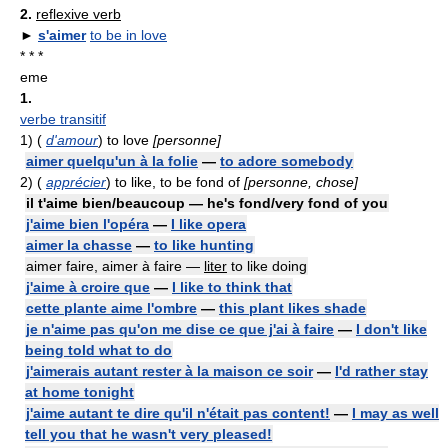
2.
reflexive verb
►
s'aimer
to be in love
* * *
eme
1.
verbe transitif
1)
(
d'amour
) to love
[personne]
aimer quelqu'un à la folie
—
to adore somebody
2)
(
apprécier
) to like, to be fond of
[personne, chose]
il t'aime bien/beaucoup — he's fond/very fond of you
j'aime bien l'opéra
—
I like opera
aimer la chasse
—
to like hunting
aimer faire, aimer à faire —
liter
to like doing
j'aime à croire que
—
I like to think that
cette plante aime l'ombre
—
this plant likes shade
je n'aime pas qu'on me dise ce que j'ai à faire
—
I don't like
being told what to do
j'aimerais autant rester à la maison ce soir
—
I'd rather stay
at home tonight
j'aime autant te dire qu'il n'était pas content!
—
I may as well
tell you that he wasn't very pleased!