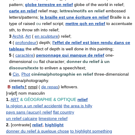
pattern;
globe terrestre en relief
globe of the world in relief;
carte en relief
relief map;
lettres/motifs en relief
embossed
letters/patterns;
le braille est une écriture en relief
Braille is a
type of raised
ou
relief script;
mettre qch en relief
to accentuate
sth, to throw sth into relief;
3
Archit
,
Art
(
en sculpture
) relief;
4
(
profondeur
) depth;
l'effet de relief est bien rendu dans ce
tableau
the effect of depth is well done in this painting;
5
(
caractère
)
personnage qui manque de relief
one-
dimensional
ou
flat character;
donner du relief à un
discours/texte
to enliven a speech/text;
6
Cin
,
Phot
cinéma/photographie en relief
three-dimensional
cinema/photography.
B
reliefs
†
nmpl
(
de repas
) leftovers.
[rəljɛf] nom masculin
1.
ART
& GÉOGRAPHIE
& OPTIQUE
relief
la région a un relief accidenté
the area is hilly
pays sans (aucun) relief
flat country
un relief calcaire
limestone relief
2.
[contraste]
relief
,
highlight
donner du relief à quelque chose
to highlight something