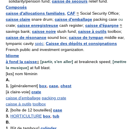
solidarity/pension fund;
caisse de secours
relief fund.
Composés
caisse d'allocations familiales
,
CAF
≈
Social Security Office;
caisse claire
snare drum;
caisse d'emballage
packing case
ou
crate;
caisse enregistreuse
cash register;
caisse d'épargne
≈
savings bank;
caisse noire
slush fund;
caisse à outils
toolbox;
caisse de résonance
sound box;
caisse de tympan
middle ear,
tympanic cavity
spéc
;
Caisse des dépôts et consignations
French public and investment organization.
Idiome
à fond la caisse
○
[partir, s'en aller]
at breakneck speed;
[mettre
la musique]
at full blast.
[kɛs] nom féminin
A.
1.
[généralement]
box
,
case
,
chest
[à claire-voie]
crate
caisse d'emballage
packing crate
caisse à outils
toolbox
2.
[boîte de 12 bouteilles]
case
3.
HORTICULTURE
box
,
tub
B.
1.
[fût de tambour]
cylinder