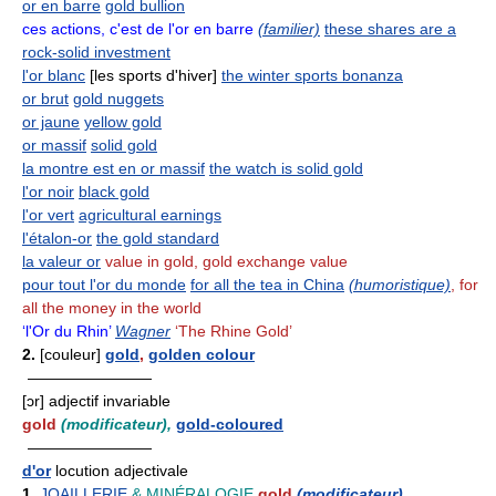
or en barre
gold bullion
ces actions, c'est de l'or en barre
(familier)
these shares are a
rock-solid investment
l'or blanc
[les sports d'hiver]
the winter sports bonanza
or brut
gold nuggets
or jaune
yellow gold
or massif
solid gold
la montre est en or massif
the watch is solid gold
l'or noir
black gold
l'or vert
agricultural earnings
l'étalon-or
the gold standard
la valeur or
value in gold, gold exchange value
pour tout l'or du monde
for all the tea in China
(humoristique)
, for
all the money in the world
‘l'Or du Rhin’
Wagner
‘The Rhine Gold’
2.
[couleur]
gold
,
golden colour
————————
[ɔr] adjectif invariable
gold
(modificateur),
gold-coloured
————————
d'or
locution adjectivale
1.
JOAILLERIE
& MINÉRALOGIE
gold
(modificateur)