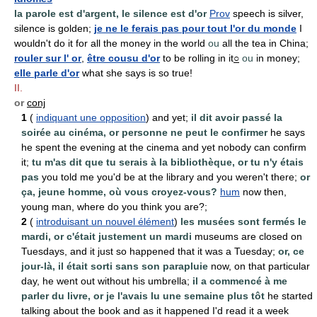
la parole est d'argent, le silence est d'or
Prov
speech is silver,
silence is golden;
je ne le ferais pas pour tout l'or du monde
I
wouldn't do it for all the money in the world
ou
all the tea in China;
rouler sur l' or
,
être cousu d'or
to be rolling in it
○
ou
in money;
elle parle d'or
what she says is so true!
II.
or
conj
1
(
indiquant une opposition
) and yet;
il dit avoir passé la
soirée au cinéma, or personne ne peut le confirmer
he says
he spent the evening at the cinema and yet nobody can confirm
it;
tu m'as dit que tu serais à la bibliothèque, or tu n'y étais
pas
you told me you'd be at the library and you weren't there;
or
ça, jeune homme, où vous croyez-vous?
hum
now then,
young man, where do you think you are?;
2
(
introduisant un nouvel élément
)
les musées sont fermés le
mardi, or c'était justement un mardi
museums are closed on
Tuesdays, and it just so happened that it was a Tuesday;
or, ce
jour-là, il était sorti sans son parapluie
now, on that particular
day, he went out without his umbrella;
il a commencé à me
parler du livre, or je l'avais lu une semaine plus tôt
he started
talking about the book and as it happened I'd read it a week