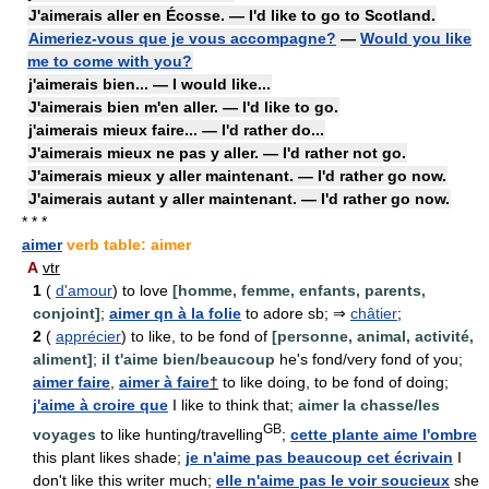
J'aimerais aller en Écosse. — I'd like to go to Scotland.
Aimeriez-vous que je vous accompagne?
—
Would you like
me to come with you?
j'aimerais bien... — I would like...
J'aimerais bien m'en aller. — I'd like to go.
j'aimerais mieux faire... — I'd rather do...
J'aimerais mieux ne pas y aller. — I'd rather not go.
J'aimerais mieux y aller maintenant. — I'd rather go now.
J'aimerais autant y aller maintenant. — I'd rather go now.
* * *
aimer
verb table: aimer
A
vtr
1
(
d'amour
) to love
[homme, femme, enfants, parents,
conjoint]
;
aimer qn à la folie
to adore sb; ⇒
châtier
;
2
(
apprécier
) to like, to be fond of
[personne, animal, activité,
aliment]
;
il t'aime bien/beaucoup
he's fond/very fond of you;
aimer faire
,
aimer à faire
†
to like doing, to be fond of doing;
j'aime à croire que
I like to think that;
aimer la chasse/les
GB
voyages
to like hunting/travelling
;
cette plante aime l'ombre
this plant likes shade;
je n'aime pas beaucoup cet écrivain
I
don't like this writer much;
elle n'aime pas le voir soucieux
she