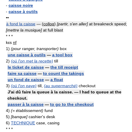
-
caisse noire
-
caisse à outils
••
à fond la caisse
— (
colloq
)
[partir, s'en aller]
at breakneck speed;
[mettre la musique]
at full blast
* * *
kɛs
nf
1)
(pour ranger, transporter)
box
une caisse à outils
—
a tool box
2)
(où l'on met la recette)
till
le ticket de caisse
—
the till receipt
faire sa caisse
—
to count the takings
un fond de caisse
—
a float
3)
(où l'on paye)
till,
(au supermarché)
checkout
J'ai dû faire la queue à la caisse. — I had to queue at the
checkout.
passer à la caisse
—
to go to the checkout
4)
(= établissement)
fund
5)
[banque]
cashier's desk
6)
TECHNIQUE
case, casing
* * *