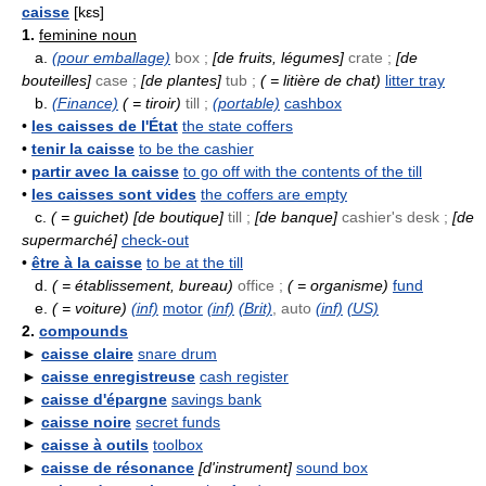
caisse
[kεs]
1.
feminine noun
a.
(pour emballage)
box ;
[de fruits, légumes]
crate ;
[de
bouteilles]
case ;
[de plantes]
tub ;
( = litière de chat)
litter tray
b.
(Finance)
( = tiroir)
till ;
(portable)
cashbox
•
les caisses de l'État
the state coffers
•
tenir la caisse
to be the cashier
•
partir avec la caisse
to go off with the contents of the till
•
les caisses sont vides
the coffers are empty
c.
( = guichet)
[de boutique]
till ;
[de banque]
cashier's desk ;
[de
supermarché]
check-out
•
être à la caisse
to be at the till
d.
( = établissement, bureau)
office ;
( = organisme)
fund
e.
( = voiture)
(inf)
motor
(inf)
(Brit)
, auto
(inf)
(US)
2.
compounds
►
caisse claire
snare drum
►
caisse enregistreuse
cash register
►
caisse d'épargne
savings bank
►
caisse noire
secret funds
►
caisse à outils
toolbox
►
caisse de résonance
[d'instrument]
sound box