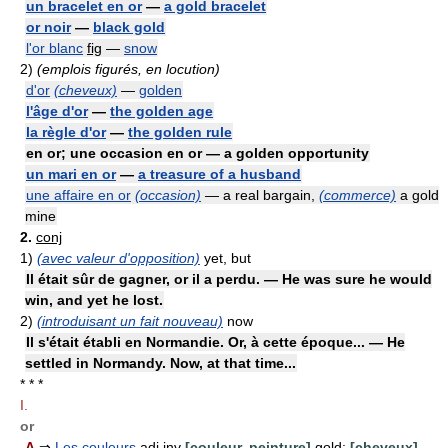
un bracelet en or
—
a gold bracelet
or noir
—
black gold
l'or blanc
fig
—
snow
2)
(emplois figurés, en locution)
d'or
(cheveux)
—
golden
l'âge d'or
—
the golden age
la règle d'or
—
the golden rule
en or; une occasion en or — a golden opportunity
un mari en or
—
a treasure of a husband
une affaire en or
(occasion)
— a real bargain,
(commerce)
a gold
mine
2.
conj
1)
(avec valeur d'opposition)
yet, but
Il était sûr de gagner, or il a perdu. — He was sure he would
win, and yet he lost.
2)
(introduisant un fait nouveau)
now
Il s'était établi en Normandie. Or, à cette époque... — He
settled in Normandy. Now, at that time...
* * *
I.
or
A
⇒
Les couleurs
adj inv
[couleur, peinture]
gold;
[cheveux]