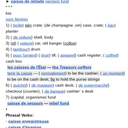
►
caisse de retraite
pension fund
* * *
kɛs
nom féminin
1)
(
boîte
)
gén
crate; (
de champagne, vin
) case, crate; (
bac
)
planter
2)
(
de voiture
) shell, body
3)
(
sl
) (
voiture
) car, old banger (
colloq
)
4)
(
tambour
) drum
5)
(
pour l'argent
) (
tiroir
) till; (
appareil
) cash register; (
coffret
)
cash box
les caisses de l'État
—
the Treasury coffers
tenir la caisse
— (
normalement
) to be the cashier; (
un moment
)
to be on the cash desk;
fig
to hold the purse strings
6)
(
guichet
) (
de magasin
) cash desk; (
de supermarché
)
checkout (counter); (
de banque
) cashier' s desk
7)
(
capital, organisme
) fund
caisse de secours
—
relief fund
•
Phrasal Verbs:
-
caisse enregistreuse
-
caisse d'épargne