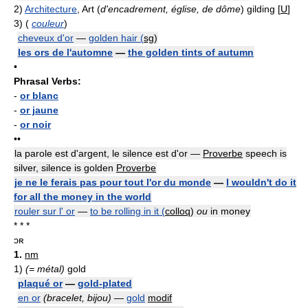
2)
Architecture
, Art (
d'encadrement, église, de dôme
) gilding [
U
]
3)
(
couleur
)
cheveux d'or
—
golden hair (
sg
)
les ors de l'automne
—
the golden tints of autumn
•
Phrasal Verbs:
-
or blanc
-
or jaune
-
or noir
••
la parole est d'argent, le silence est d'or —
Proverbe
speech is
silver, silence is golden
Proverbe
je ne le ferais pas pour tout l'or du monde
—
I wouldn't do it
for all the money in the world
rouler sur l' or
—
to be rolling in it (
colloq
)
ou
in money
* * *
ɔʀ
1.
nm
1)
(= métal)
gold
plaqué or
—
gold-plated
en or
(bracelet, bijou)
—
gold
modif