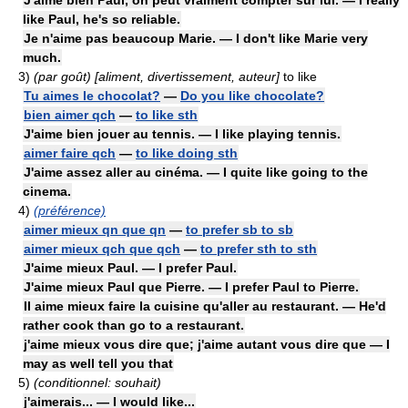
J'aime bien Paul, on peut vraiment compter sur lui. — I really
like Paul, he's so reliable.
Je n'aime pas beaucoup Marie. — I don't like Marie very
much.
3)
(par goût) [aliment, divertissement, auteur]
to like
Tu aimes le chocolat?
—
Do you like chocolate?
bien aimer qch
—
to like sth
J'aime bien jouer au tennis. — I like playing tennis.
aimer faire qch
—
to like doing sth
J'aime assez aller au cinéma. — I quite like going to the
cinema.
4)
(préférence)
aimer mieux qn que qn
—
to prefer sb to sb
aimer mieux qch que qch
—
to prefer sth to sth
J'aime mieux Paul. — I prefer Paul.
J'aime mieux Paul que Pierre. — I prefer Paul to Pierre.
Il aime mieux faire la cuisine qu'aller au restaurant. — He'd
rather cook than go to a restaurant.
j'aime mieux vous dire que; j'aime autant vous dire que — I
may as well tell you that
5)
(conditionnel: souhait)
j'aimerais... — I would like...