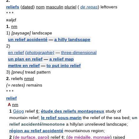
2.
reliefs
(
dated
)
nom
masculin
pluriel
(
de repas
) leftovers
* * *
ʀəljɛf
1.
nm
1)
[paysage]
landscape
un relief accidenté
—
a hilly landscape
2)
en relief
(photographie)
—
three-dimensional
un plan en relief
—
a relief map
mettre en relief
—
to put into relief
3)
[pneu]
tread pattern
2.
reliefs
nmpl
(= restes)
remains
* * *
relief
A
nm
1
Géog
relief
¢
;
étude des reliefs montagneux
study of
mountain relief;
le relief sous-marin
the relief of the sea bed;
un
relief accidenté/monotone
a hilly/an unrelieved landscape;
région au relief accidenté
mountainous region;
2
(
de surface, paroi
) relief
¢
; (
de médaille, monnaie
) raised