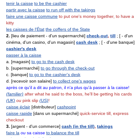
tenir la caisse
to be the cashier
partir avec la caisse
to run off with the takings
faire une caisse commune
to put one's money together, to have a
kitty
les caisses de l'État
the coffers of the State
2.
[lieu de paiement - d'un supermarché]
check-out
,
till
; [ - d'un
cinéma, d'un casino, d'un magasin]
cash desk
; [ - d'une banque]
cashier's desk
passer à la caisse
a. [magasin]
to go to the cash desk
b. [supermarché]
to go through the check-out
c. [banque]
to go to the cashier's desk
d. [recevoir son salaire]
to collect one's wages
après ce qu'il a dit au patron, il n'a plus qu'à passer à la caisse!
(familier)
after what he said to the boss, he'll be getting his cards
(UK)
ou
pink slip
(US)
!
caisse éclair
[distributeur]
cashpoint
caisse rapide
[dans un supermarché]
quick-service till, express
checkout
3.
[argent - d'un commerce]
cash (in the till)
,
takings
faire la
ou
sa caisse
to balance the till