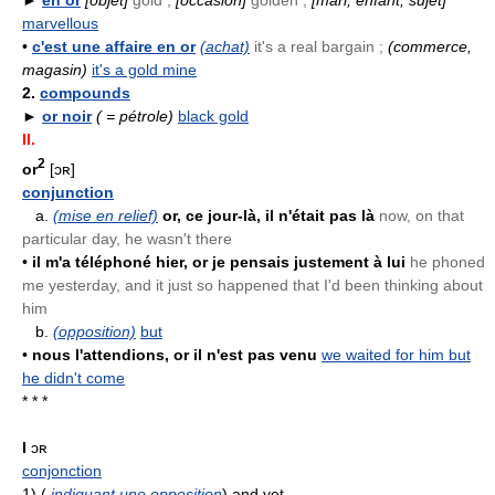
►
en or
[objet]
gold ;
[occasion]
golden ;
[mari, enfant, sujet]
marvellous
•
c'est une affaire en or
(achat)
it's a real bargain ;
(commerce,
magasin)
it's a gold mine
2.
compounds
►
or noir
( = pétrole)
black gold
II.
2
or
[ɔʀ]
conjunction
a.
(mise en relief)
or, ce jour-là, il n'était pas là
now, on that
particular day, he wasn't there
•
il m'a téléphoné hier, or je pensais justement à lui
he phoned
me yesterday, and it just so happened that I'd been thinking about
him
b.
(opposition)
but
•
nous l'attendions, or il n'est pas venu
we waited for him but
he didn't come
* * *
I
ɔʀ
conjonction
1)
(
indiquant une opposition
) and yet