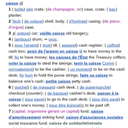
caisse
nf
1
(
boîte
)
gén
crate; (
de champagne, vin
) case, crate; (
bac
)
planter;
2
Tech
(
de voiture
) shell, body; (
d'horloge
) casing; (
de piano,
d'orgue
) case;
3
◑
(
voiture
) car;
vieille caisse
old banger
○
;
4
(
tambour
) drum; ⇒
gros
;
5
(
pour l'argent
) (
tiroir
) till; (
appareil
) cash register; (
coffret
)
cash box;
avoir de l'argent en caisse
lit
to have money in the
till;
fig
to have money;
les caisses de l'État
the Treasury coffers;
voler la caisse
to steal the takings;
tenir la caisse
Comm
(
normalement
) to be the cashier; (
un moment
) to be on the cash
desk;
fig
hum
to hold the purse strings;
faire sa caisse
to
balance one's cash;
petite caisse
petty cash;
6
(
guichet
) (
de magasin
) cash desk; (
de supermarché
)
checkout (counter); (
de banque
) cashier's desk;
passer à la
caisse
(
pour payer
) to go to the cash desk; (
pour être payé
) to
collect one's money; (
pour être licencié
)
○
to be paid off;
7
(
capital, organisme gérant un capital
) fund;
caisse
d'amortissement
sinking fund;
caisse d'assurances sociales
social insurance fund;
caisse de solidarité/retraite