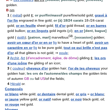
golden.
B
nm
1
(
métal
) gold
¢
;
or pur/fin/massif
pure/fine/solid gold;
gravé à
l'or fin
engraved in fine gold;
or (à) 18/24 carats
18-/24-carat
gold;
or en feuille
sheet gold;
fil d'or
gold thread;
or en barres
gold bullion;
or en lingots
gold ingots (
pl
);
en or
[dent, bague]
GB
gold (
épith
);
[patron, mari]
marvellous
;
[occasion]
golden;
avoir un cœur d'or or en or
fig
to have a heart of gold;
avoir un
caractère en or
fig
to be pure gold;
tout ce qui brille n'est pas
d'or
all that glitters is not gold; ⇒
poule
;
2
Archit
,
Art
(
d'encadrement, église, de dôme
) gilding
¢
;
les ors
d'une icône
the gilding of an icon;
3
(
couleur
)
cheveux d'or
golden hair;
l'or de tes cheveux
your
golden hair;
les ors de l'automne/des champs
the golden tints
of autumn
GB
ou
fall
US
/of the fields;
4
Hérald
or.
Composés
or blanc
white gold;
or dentaire
dental gold;
or gris
=
or blanc
;
or jaune
yellow gold;
or natif
native gold;
or noir
black gold, oil;
or rouge
red gold.
Idiomes