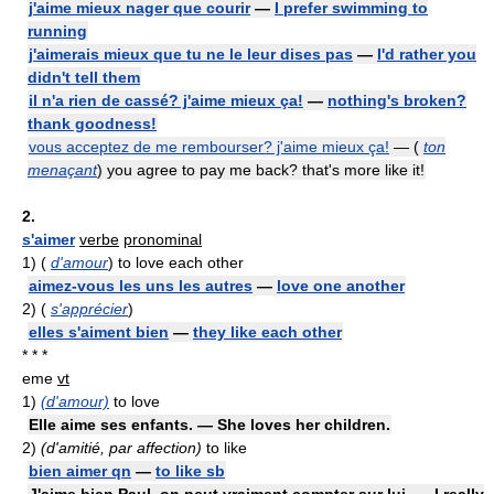
j'aime mieux nager que courir
—
I prefer swimming to
running
j'aimerais mieux que tu ne le leur dises pas
—
I'd rather you
didn't tell them
il n'a rien de cassé? j'aime mieux ça!
—
nothing's broken?
thank goodness!
vous acceptez de me rembourser? j'aime mieux ça!
— (
ton
menaçant
) you agree to pay me back? that's more like it!
2.
s'aimer
verbe
pronominal
1)
(
d'amour
) to love each other
aimez-vous les uns les autres
—
love one another
2)
(
s'apprécier
)
elles s'aiment bien
—
they like each other
* * *
eme
vt
1)
(d'amour)
to love
Elle aime ses enfants. — She loves her children.
2)
(d'amitié, par affection)
to like
bien aimer qn
—
to like sb