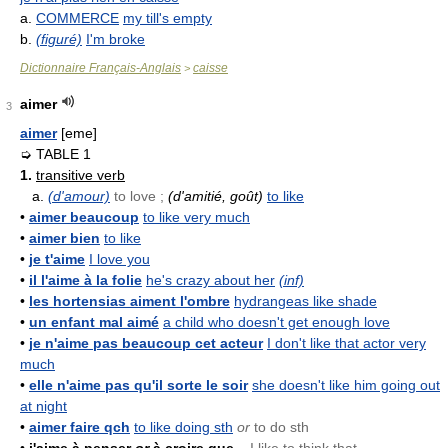
a.
COMMERCE
my till's empty
b.
(figuré)
I'm broke
Dictionnaire Français-Anglais
caisse
>
aimer
3
aimer
[eme]
➭ TABLE 1
1.
transitive verb
a.
(d'amour)
to love ;
(d'amitié, goût)
to like
•
aimer beaucoup
to like very much
•
aimer bien
to like
•
je t'aime
I love you
•
il l'aime à la folie
he's crazy about her
(inf)
•
les hortensias aiment l'ombre
hydrangeas like shade
•
un enfant mal aimé
a child who doesn't get enough love
•
je n'aime pas beaucoup cet acteur
I don't like that actor very
much
•
elle n'aime pas qu'il sorte le soir
she doesn't like him going out
at night
•
aimer faire qch
to like doing sth
or
to do sth