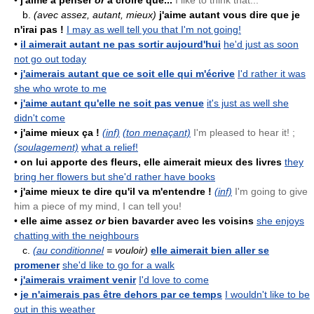
•
j'aime à penser
or
à croire que...
I like to think that...
b.
(avec assez, autant, mieux)
j'aime autant vous dire que je
n'irai pas !
I may as well tell you that I'm not going!
•
il aimerait autant ne pas sortir aujourd'hui
he'd just as soon
not go out today
•
j'aimerais autant que ce soit elle qui m'écrive
I'd rather it was
she who wrote to me
•
j'aime autant qu'elle ne soit pas venue
it's just as well she
didn't come
•
j'aime mieux ça !
(inf)
(ton menaçant)
I'm pleased to hear it! ;
(soulagement)
what a relief!
•
on lui apporte des fleurs, elle aimerait mieux des livres
they
bring her flowers but she'd rather have books
•
j'aime mieux te dire qu'il va m'entendre !
(inf)
I'm going to give
him a piece of my mind, I can tell you!
•
elle aime assez
or
bien bavarder avec les voisins
she enjoys
chatting with the neighbours
c.
(au conditionnel
= vouloir)
elle aimerait bien aller se
promener
she'd like to go for a walk
•
j'aimerais vraiment venir
I'd love to come
•
je n'aimerais pas être dehors par ce temps
I wouldn't like to be
out in this weather