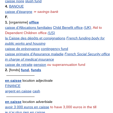
caisse noire
slush fund
4.
BANQUE
caisse d'épargne
≃ savings bank
F.
1.
[organisme]
office
caisse d'Allocations familiales
Child Benefit office
(UK)
, Aid to
Dependent Children office
(US)
la Caisse des dépôts et consignations
French funding body for
public works and housing
caisse de prévoyance
contingency fund
caisse primaire d'Assurance maladie
French Social Security office
in charge of medical insurance
caisse de retraite
pension
ou
superannuation fund
2.
[fonds]
fund
,
funds
————————
en caisse
locution adjectivale
FINANCE
argent en caisse
cash
————————
en caisse
locution adverbiale
avoir 3 000 euros en caisse
to have 3,000 euros in the till
je n'ai plus rien en caisse