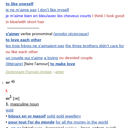
to like oneself
je ne m'aime pas
I don't like myself
je m'aime bien en bleu/avec les cheveux courts
I think I look good
in blue/with short hair
————————
s'aimer
verbe pronominal
(emploi réciproque)
to love each other
les trois frères ne s'aimaient pas
the three brothers didn't care for
ou
like each other
un couple qui s'aime
a loving
ou
devoted couple
(littéraire)
[faire l'amour]
to make love
Dictionnaire Français-Anglais
aimer
>
or
4
I.
1
or
[ɔʀ]
1.
masculine noun
gold
•
bijoux en or massif
solid gold jewellery
•
pour tout l'or du monde
for all the money in the world