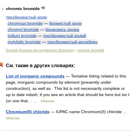
chromic bromide
8
трехбромистый хром
chromous bromide
—
бромистый хром
chromyl bromide
—
бромокись хрома
indium bromide
—
трехбромистый индий
molybdic bromide
—
трехбромистый молибден
English-Russian big polytechnic dictionary
chromic bromide
>
См. также в других словарях:
List of inorganic compounds
— Tentative listing related to this
page, inorganic compounds by element (presently under
construction), as well as . This list is not necessarily complete or
up to date ndash; if you see an article that should be here but isn t
(or one that… …
Wikipedia
Chromium(II) chloride
— IUPAC name Chromium(II) chloride …
Wikipedia