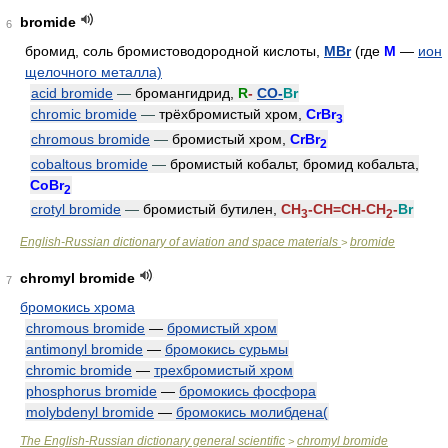
bromide
6
бромид, соль бромистоводородной кислоты,
MBr
(где
M
—
ион
щелочного металла)
acid bromide
—
бромангидрид,
R
-
CO-
Br
chromic bromide
—
трёхбромистый хром,
CrBr
3
chromous bromide
—
бромистый хром,
CrBr
2
cobaltous bromide
—
бромистый кобальт, бромид кобальта,
CoBr
2
crotyl bromide
—
бромистый бутилен,
CH
-CH=CH-CH
-
Br
3
2
English-Russian dictionary of aviation and space materials
bromide
>
chromyl bromide
7
бромокись хрома
chromous bromide
—
бромистый хром
antimonyl bromide
—
бромокись сурьмы
chromic bromide
—
трехбромистый хром
phosphorus bromide
—
бромокись фосфора
molybdenyl bromide
—
бромокись молибдена(
The English-Russian dictionary general scientific
chromyl bromide
>