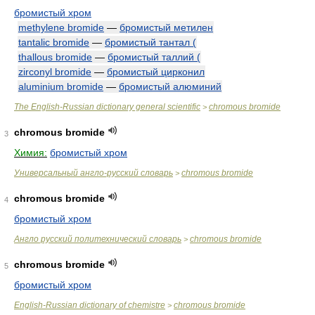
бромистый хром
methylene bromide
—
бромистый метилен
tantalic bromide
—
бромистый тантал (
thallous bromide
—
бромистый таллий (
zirconyl bromide
—
бромистый цирконил
aluminium bromide
—
бромистый алюминий
The English-Russian dictionary general scientific
chromous bromide
>
chromous bromide
3
Химия:
бромистый хром
Универсальный англо-русский словарь
chromous bromide
>
chromous bromide
4
бромистый хром
Англо русский политехнический словарь
chromous bromide
>
chromous bromide
5
бромистый хром
English-Russian dictionary of chemistre
chromous bromide
>