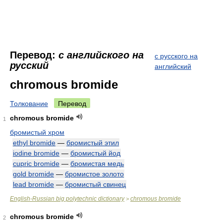
Перевод:
с английского на
с русского на
русский
английский
chromous bromide
Толкование
Перевод
chromous bromide
1
бромистый хром
ethyl bromide
—
бромистый этил
iodine bromide
—
бромистый йод
cupric bromide
—
бромистая медь
gold bromide
—
бромистое золото
lead bromide
—
бромистый свинец
English-Russian big polytechnic dictionary
chromous bromide
>
chromous bromide
2