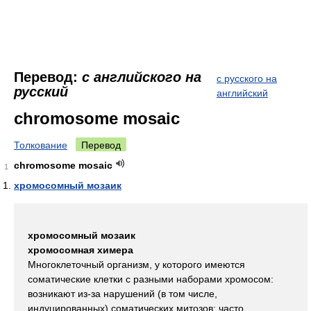
Перевод:
с английского на
с русского на
русский
английский
chromosome mosaic
Толкование
Перевод
chromosome mosaic
1
хромосомный мозаик
хромосомный мозаик
хромосомная химера
Многоклеточный организм, у которого имеются
соматические клетки с разными наборами хромосом:
возникают из-за нарушений (в том числе,
индуцированных) соматических митозов; часто