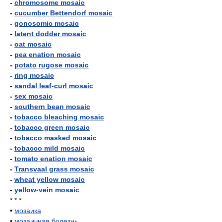
-
chromosome mosaic
-
cucumber Bettendorf mosaic
-
gonosomic mosaic
-
latent dodder mosaic
-
oat mosaic
-
pea enation mosaic
-
potato rugose mosaic
-
ring mosaic
-
sandal leaf-curl mosaic
-
sex mosaic
-
southern bean mosaic
-
tobacco bleaching mosaic
-
tobacco green mosaic
-
tobacco masked mosaic
-
tobacco mild mosaic
-
tomato enation mosaic
-
Transvaal grass mosaic
-
wheat yellow mosaic
-
yellow-vein mosaic
* * *
•
мозаика
•
мозаичная болезнь