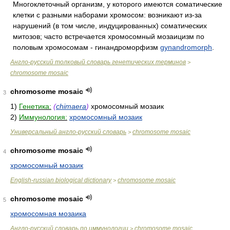
Многоклеточный организм, у которого имеются соматические
клетки с разными наборами хромосом: возникают из-за
нарушений (в том числе, индуцированных) соматических
митозов; часто встречается хромосомный мозаицизм по
половым хромосомам - гинандроморфизм
gynandromorph
.
Англо-русский толковый словарь генетических терминов
>
chromosome mosaic
chromosome mosaic
3
1)
Генетика:
(
chimaera
)
хромосомный мозаик
2)
Иммунология:
хромосомный мозаик
Универсальный англо-русский словарь
chromosome mosaic
>
chromosome mosaic
4
хромосомный мозаик
English-russian biological dictionary
chromosome mosaic
>
chromosome mosaic
5
хромосомная мозаика
Англо-русский словарь по иммунологии
chromosome mosaic
>