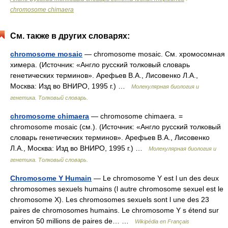
chromosome chimaera
См. также в других словарях:
chromosome mosaic
— chromosome mosaic. См. хромосомная
химера. (Источник: «Англо русский толковый словарь
генетических терминов». Арефьев В.А., Лисовенко Л.А.,
Москва: Изд во ВНИРО, 1995 г.) …
Молекулярная биология и
генетика. Толковый словарь.
chromosome chimaera
— chromosome chimaera. =
chromosome mosaic (см.). (Источник: «Англо русский толковый
словарь генетических терминов». Арефьев В.А., Лисовенко
Л.А., Москва: Изд во ВНИРО, 1995 г.) …
Молекулярная биология и
генетика. Толковый словарь.
Chromosome Y Humain
— Le chromosome Y est l un des deux
chromosomes sexuels humains (l autre chromosome sexuel est le
chromosome X). Les chromosomes sexuels sont l une des 23
paires de chromosomes humains. Le chromosome Y s étend sur
environ 50 millions de paires de… …
Wikipédia en Français