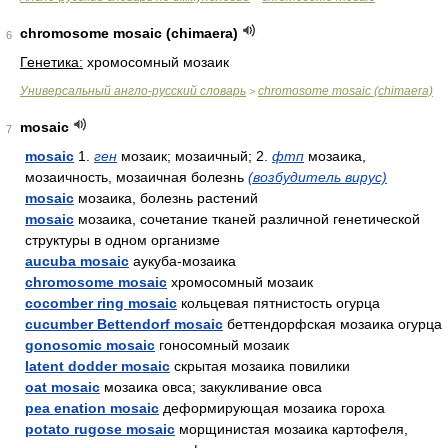
chromosome mosaic (chimaera)
6
Генетика:
хромосомный мозаик
Универсальный англо-русский словарь
chromosome mosaic (chimaera)
>
mosaic
7
mosaic
1.
ген
мозаик; мозаичный; 2.
фтп
мозаика,
мозаичность, мозаичная болезнь
(возбудитель вирус)
mosaic
мозаика, болезнь растений
mosaic
мозаика, сочетание тканей различной генетической
структуры в одном организме
aucuba mosaic
аукуба-мозаика
chromosome mosaic
хромосомный мозаик
cocomber ring mosaic
кольцевая пятнистость огурца
cucumber Bettendorf mosaic
беттендорфская мозаика огурца
gonosomic mosaic
гоносомный мозаик
latent dodder mosaic
скрытая мозаика повилики
oat mosaic
мозаика овса; закукливание овса
pea enation mosaic
деформирующая мозаика гороха
potato rugose mosaic
морщинистая мозаика картофеля,