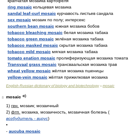
крапчатая мозаика картофеля
ring mosaic
кольцевая мозаика
sandal leaf-curl mosaic
курчавость листьев сандала
sex mosaic
мозаик по полу; интерсекс
southern bean mosaic
южная мозаика бобов
tobacco bleaching mosaic
белая мозаика табака
tobacco green mosaic
зелёная мозаика табака
tobacco masked mosaic
скрытая мозаика табака
tobacco mild mosaic
мягкая мозаика табака
tomato enation mosaic
пролиферизующая мозаика томата
Transvaal grass mosaic
трансваальская мозаика трав
wheat yellow mosaic
жёлтая мозаика пшеницы
yellow-vein mosaic
жёлтая прижилковая мозаика
English-Russian dictionary of biology and biotechnology
mosaic
>
mosaic
8
1)
ген.
мозаик; мозаичный
2)
фтп.
мозаика, мозаичность, мозаичная болезнь
(
возбудитель - вирус
)
•
-
aucuba mosaic