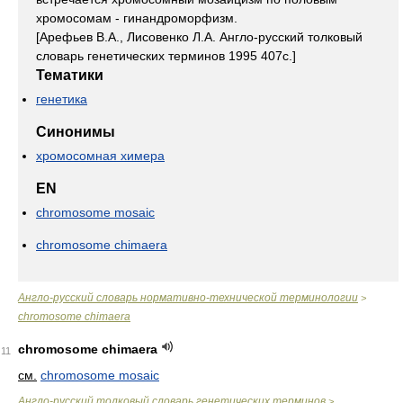
хромосомам - гинандроморфизм.
[Арефьев В.А., Лисовенко Л.А. Англо-русский толковый
словарь генетических терминов 1995 407с.]
Тематики
генетика
Синонимы
хромосомная химера
EN
chromosome mosaic
chromosome chimaera
Англо-русский словарь нормативно-технической терминологии
>
chromosome chimaera
chromosome chimaera
11
см.
chromosome mosaic
Англо-русский толковый словарь генетических терминов
>