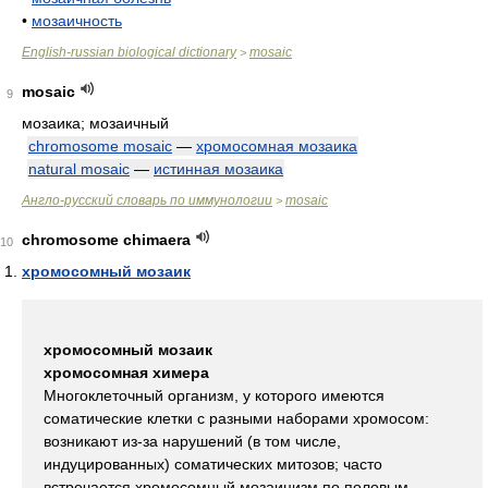
•
мозаичность
English-russian biological dictionary
mosaic
>
mosaic
9
мозаика; мозаичный
chromosome mosaic
—
хромосомная мозаика
natural mosaic
—
истинная мозаика
Англо-русский словарь по иммунологии
mosaic
>
chromosome chimaera
10
хромосомный мозаик
хромосомный мозаик
хромосомная химера
Многоклеточный организм, у которого имеются
соматические клетки с разными наборами хромосом:
возникают из-за нарушений (в том числе,
индуцированных) соматических митозов; часто
встречается хромосомный мозаицизм по половым