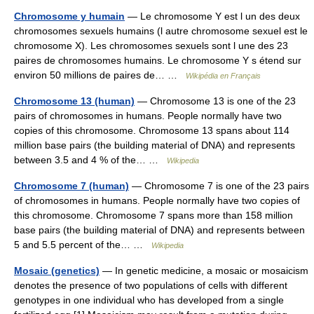
Chromosome y humain
— Le chromosome Y est l un des deux
chromosomes sexuels humains (l autre chromosome sexuel est le
chromosome X). Les chromosomes sexuels sont l une des 23
paires de chromosomes humains. Le chromosome Y s étend sur
environ 50 millions de paires de… …
Wikipédia en Français
Chromosome 13 (human)
— Chromosome 13 is one of the 23
pairs of chromosomes in humans. People normally have two
copies of this chromosome. Chromosome 13 spans about 114
million base pairs (the building material of DNA) and represents
between 3.5 and 4 % of the… …
Wikipedia
Chromosome 7 (human)
— Chromosome 7 is one of the 23 pairs
of chromosomes in humans. People normally have two copies of
this chromosome. Chromosome 7 spans more than 158 million
base pairs (the building material of DNA) and represents between
5 and 5.5 percent of the… …
Wikipedia
Mosaic (genetics)
— In genetic medicine, a mosaic or mosaicism
denotes the presence of two populations of cells with different
genotypes in one individual who has developed from a single