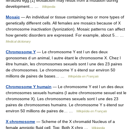
fertilized egg.[1] Mosaicism may result from a mutation during
development… …
Wikipedia
Mosaic
— An individual or tissue containing two or more types of
genetically different cells. All females are mosaics because of X
chromosome inactivation (lyonization). Mosaic patterns can affect
how genetic disorders are expressed. For example, about 5… …
Medical dictionary
Chromosome Y
— Le chromosome Y est l un des deux
gonosomes d un animal, l autre étant le chromosome X. Chez l
être humain, les chromosomes sexuels sont l une des 23 paires
de chromosomes. Le chromosome Y s étend sur environ 50
millions de paires de bases… …
Wikipédia en Français
Chromosome Y humain
— Le chromosome Y est l un des deux
chromosomes sexuels humains (l autre chromosome sexuel est le
chromosome X). Les chromosomes sexuels sont l une des 23
paires de chromosomes humains. Le chromosome Y s étend sur
environ 50 millions de paires de… …
Wikipédia en Français
X chromosome
— Scheme of the X chromatid Nucleus of a
female amniotic fluid cell. Top: Both X chro …
Wikipedia