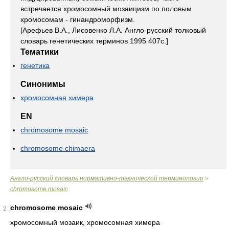
встречается хромосомный мозаицизм по половым
хромосомам - гинандроморфизм.
[Арефьев В.А., Лисовенко Л.А. Англо-русский толковый
словарь генетических терминов 1995 407с.]
Тематики
генетика
Синонимы
хромосомная химера
EN
chromosome mosaic
chromosome chimaera
Англо-русский словарь нормативно-технической терминологии
>
chromosome mosaic
chromosome mosaic
2
хромосомный мозаик, хромосомная химера