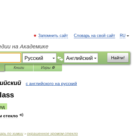
Запомнить сайт
Словарь на свой сайт
RU
едии на Академике
Найти!
Книги
Игры ⚽
лийский
с английского на русский
lass
од
м
стекло
варь
по
химии
окрашенное
хромом
стекло
>