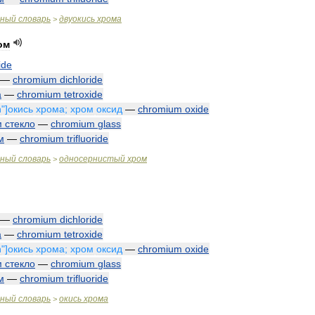
чный
словарь
двуокись
хрома
>
ом
ide
—
chromium
dichloride
а
—
chromium
tetroxide
n
"]
окись
хрома
;
хром
оксид
—
chromium
oxide
м
стекло
—
chromium
glass
м
—
chromium
trifluoride
чный
словарь
односернистый
хром
>
—
chromium
dichloride
а
—
chromium
tetroxide
n
"]
окись
хрома
;
хром
оксид
—
chromium
oxide
м
стекло
—
chromium
glass
м
—
chromium
trifluoride
чный
словарь
окись
хрома
>