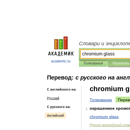
Словари и энциклоп
academic.ru
Толкования
Переводы
Перевод:
с русского на анг
chromium g
С английского на:
Русский
Толкование
Перев
С русского на:
окрашенное
хромо
1
Английский
chromium
glass
Русско
-
английский
сло