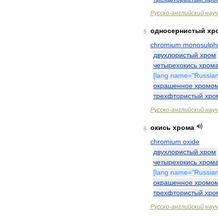
Русско
-
английский
нау
односернистый
хр
5
chromium
monosulph
двухлористый
хром
четырехокись
хром
[
lang
name
="
Russia
окрашенное
хромо
трехфтористый
хро
Русско
-
английский
нау
окись
хрома
6
chromium
oxide
двухлористый
хром
четырехокись
хром
[
lang
name
="
Russia
окрашенное
хромо
трехфтористый
хро
Русско
-
английский
нау