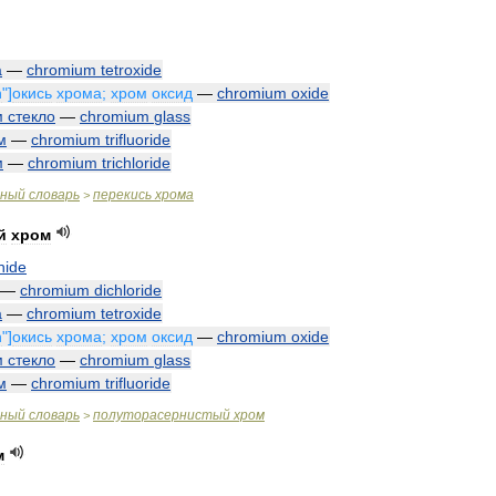
а
—
chromium
tetroxide
n
"]
окись
хрома
;
хром
оксид
—
chromium
oxide
м
стекло
—
chromium
glass
м
—
chromium
trifluoride
м
—
chromium
trichloride
чный
словарь
перекись
хрома
>
й
хром
hide
—
chromium
dichloride
а
—
chromium
tetroxide
n
"]
окись
хрома
;
хром
оксид
—
chromium
oxide
м
стекло
—
chromium
glass
м
—
chromium
trifluoride
чный
словарь
полуторасернистый
хром
>
м