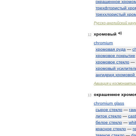
окрашенное
хромо
трехфтористый
хро
треххлористый
хро
Русско
-
английский
нау
хромовый
12
chromium
хромовая
руда
—
c
хромовое
покрытие
хромовое
стекло
—
хромовый
усилител
ангидрид
хромовой
Авиация
и
космонавтик
окрашенное
хромо
13
chromium
glass
сырое
стекло
—
raw
литое
стекло
—
cast
белое
стекло
—
whi
красное
стекло
—
r
темное
стекло
—
da