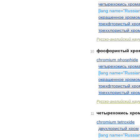
четырехокись
хром
[
lang
name
="
Russia
окрашенное
хромо
трехфтористый
хро
треххлористый
хро
Русско
-
английский
нау
фосфористый
хро
10
chromium
phosphide
четырехокись
хром
[
lang
name
="
Russia
окрашенное
хромо
трехфтористый
хро
треххлористый
хро
Русско
-
английский
нау
четырехокись
хро
11
chromium
tetroxide
двухлористый
хром
[
lang
name
="
Russia