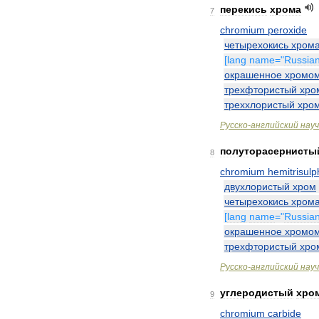
перекись
хрома
7
chromium
peroxide
четырехокись
хром
[
lang
name
="
Russia
окрашенное
хромо
трехфтористый
хро
треххлористый
хро
Русско
-
английский
нау
полуторасернисты
8
chromium
hemitrisulp
двухлористый
хром
четырехокись
хром
[
lang
name
="
Russia
окрашенное
хромо
трехфтористый
хро
Русско
-
английский
нау
углеродистый
хро
9
chromium
carbide