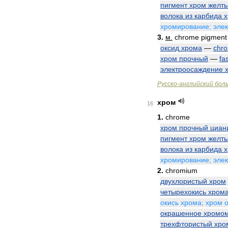
пигмент
хром
желт
волока
из
карбида
хромирование
;
эле
3
.
м
.
chrome
pigment
оксид
хрома
—
chr
хром
прочный
—
fa
электроосаждение
Русско
-
английский
бол
хром
16
1
.
chrome
хром
прочный
циан
пигмент
хром
желт
волока
из
карбида
хромирование
;
эле
2
.
chromium
двухлористый
хром
четырехокись
хром
окись
хрома
;
хром
окрашенное
хромо
трехфтористый
хро