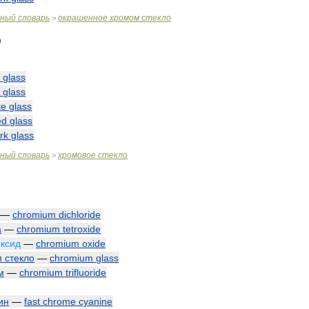
чный
словарь
окрашенное
хромом
стекло
>
glass
glass
te
glass
ed
glass
rk
glass
чный
словарь
хромовое
стекло
>
—
chromium
dichloride
а
—
chromium
tetroxide
оксид
—
chromium
oxide
м
стекло
—
chromium
glass
м
—
chromium
trifluoride
ин
—
fast
chrome
cyanine