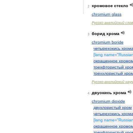
хромовое
стекло
2
chromium
glass
Русско
-
английский
сло
борид
хрома
3
chromium
boride
четырехокись
хром
[
lang
name
="
Russia
окрашенное
хромо
трехфтористый
хро
треххлористый
хро
Русско
-
английский
нау
двуокись
хрома
4
chromium
dioxide
двухлористый
хром
четырехокись
хром
[
lang
name
="
Russia
окрашенное
хромо
трехфтористый
хро