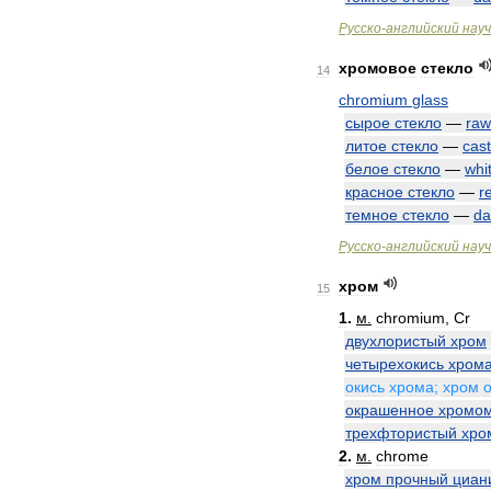
Русско
-
английский
нау
хромовое
стекло
14
chromium
glass
сырое
стекло
—
raw
литое
стекло
—
cast
белое
стекло
—
whi
красное
стекло
—
r
темное
стекло
—
da
Русско
-
английский
нау
хром
15
1
.
м
.
chromium
,
Cr
двухлористый
хром
четырехокись
хром
окись
хрома
;
хром
окрашенное
хромо
трехфтористый
хро
2
.
м
.
chrome
хром
прочный
циан