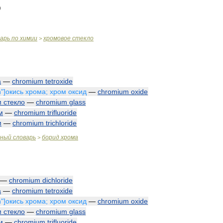
варь
по
химии
хромовое
стекло
>
а
—
chromium
tetroxide
n
"]
окись
хрома
;
хром
оксид
—
chromium
oxide
м
стекло
—
chromium
glass
м
—
chromium
trifluoride
м
—
chromium
trichloride
чный
словарь
борид
хрома
>
—
chromium
dichloride
а
—
chromium
tetroxide
n
"]
окись
хрома
;
хром
оксид
—
chromium
oxide
м
стекло
—
chromium
glass
м
—
chromium
trifluoride