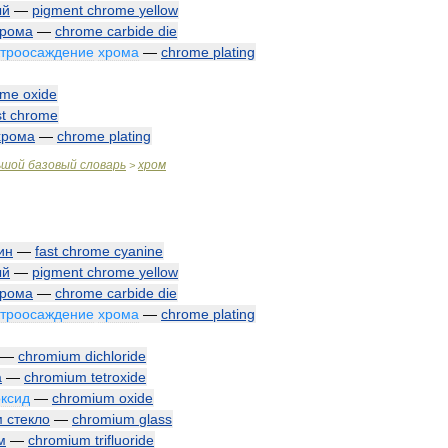
ый
—
pigment
chrome
yellow
хрома
—
chrome
carbide
die
ктроосаждение
хрома
—
chrome
plating
ome
oxide
st
chrome
хрома
—
chrome
plating
ьшой
базовый
словарь
хром
>
ин
—
fast
chrome
cyanine
ый
—
pigment
chrome
yellow
хрома
—
chrome
carbide
die
ктроосаждение
хрома
—
chrome
plating
—
chromium
dichloride
а
—
chromium
tetroxide
оксид
—
chromium
oxide
м
стекло
—
chromium
glass
м
—
chromium
trifluoride