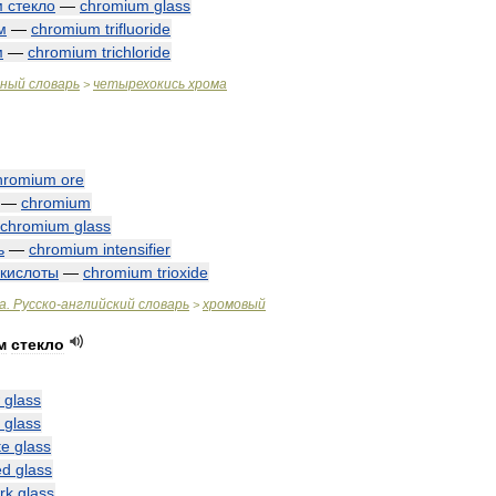
м
стекло
—
chromium
glass
м
—
chromium
trifluoride
м
—
chromium
trichloride
чный
словарь
четырехокись
хрома
>
hromium
ore
—
chromium
chromium
glass
ь
—
chromium
intensifier
кислоты
—
chromium
trioxide
а
.
Русско
-
английский
словарь
хромовый
>
м
стекло
glass
glass
te
glass
ed
glass
rk
glass